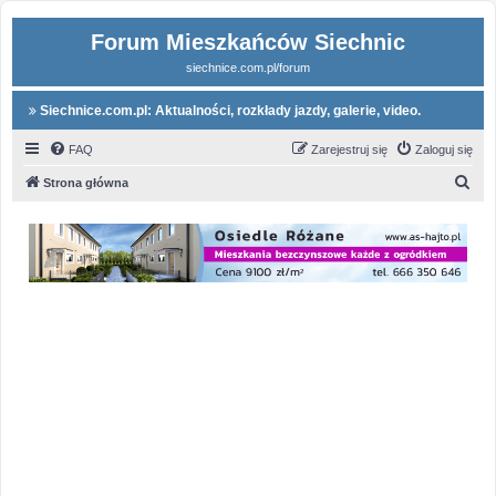
Forum Mieszkańców Siechnic
siechnice.com.pl/forum
Siechnice.com.pl: Aktualności, rozkłady jazdy, galerie, video.
FAQ
Zarejestruj się
Zaloguj się
S
Strona główna
z
u
k
a
j