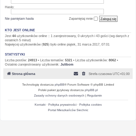
Hasło:
Nie pamiętam hasła
Zapamiętaj mnie
KTO JEST ONLINE
Jest
44
użytkowników online :: 1 zarejestrowany, 0 ukrytych i 43 gości (wg danych z
ostatnich 5 minut)
Najwięcej użytkowników (
925
) było online piątek, 31 marca 2017, 07:01
STATYSTYKI
Liczba postów:
24913
• Liczba tematów:
5321
• Liczba użytkowników:
8062
•
Ostatnio zarejestrowany użytkownik:
Julibom
Strona główna
Strefa czasowa
UTC+01:00
Technologię dostarcza
phpBB
® Forum Software © phpBB Limited
Polski pakiet językowy dostarcza
phpBB.pl
Zasady ochrony danych osobowych
|
Regulamin
Kontakt
·
Polityka prywatności
·
Polityka cookies
Portal Mieszkańców Siechnic