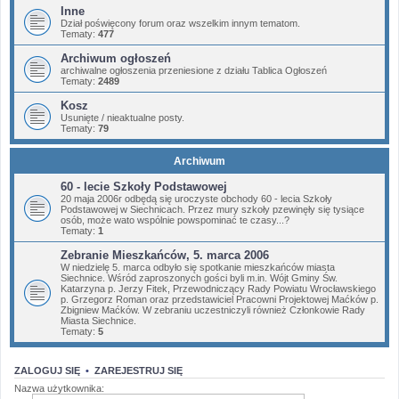
Inne
Dział poświęcony forum oraz wszelkim innym tematom.
Tematy:
477
Archiwum ogłoszeń
archiwalne ogłoszenia przeniesione z działu Tablica Ogłoszeń
Tematy:
2489
Kosz
Usunięte / nieaktualne posty.
Tematy:
79
Archiwum
60 - lecie Szkoły Podstawowej
20 maja 2006r odbędą się uroczyste obchody 60 - lecia Szkoły
Podstawowej w Siechnicach. Przez mury szkoły pzewinęły się tysiące
osób, może wato wspólnie powspominać te czasy...?
Tematy:
1
Zebranie Mieszkańców, 5. marca 2006
W niedzielę 5. marca odbyło się spotkanie mieszkańców miasta
Siechnice. Wśród zaproszonych gości byli m.in. Wójt Gminy Św.
Katarzyna p. Jerzy Fitek, Przewodniczący Rady Powiatu Wrocławskiego
p. Grzegorz Roman oraz przedstawiciel Pracowni Projektowej Maćków p.
Zbigniew Maćków. W zebraniu uczestniczyli również Członkowie Rady
Miasta Siechnice.
Tematy:
5
ZALOGUJ SIĘ
•
ZAREJESTRUJ SIĘ
Nazwa użytkownika: