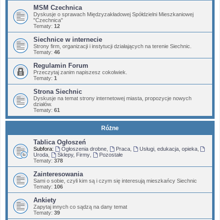
MSM Czechnica
Dyskusje o sprawach Międzyzakładowej Spółdzielni Mieszkaniowej
"Czechnica"
Tematy:
12
Siechnice w internecie
Strony firm, organizacji i instytucji działających na terenie Siechnic.
Tematy:
46
Regulamin Forum
Przeczytaj zanim napiszesz cokolwiek.
Tematy:
1
Strona Siechnic
Dyskusje na temat strony internetowej miasta, propozycje nowych
działów.
Tematy:
61
Różne
Tablica Ogłoszeń
Subfora:
Ogłoszenia drobne
,
Praca
,
Usługi, edukacja, opieka
,
Uroda
,
Sklepy, Firmy
,
Pozostałe
Tematy:
378
Zainteresowania
Sami o sobie, czyli kim są i czym się interesują mieszkańcy Siechnic
Tematy:
106
Ankiety
Zapytaj innych co sądzą na dany temat
Tematy:
39