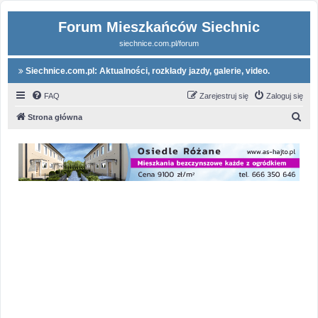
Forum Mieszkańców Siechnic
siechnice.com.pl/forum
Siechnice.com.pl: Aktualności, rozkłady jazdy, galerie, video.
FAQ
Zarejestruj się
Zaloguj się
S
Strona główna
z
u
k
a
j