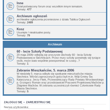
Inne
Dział poświęcony forum oraz wszelkim innym tematom.
Tematy:
477
Archiwum ogłoszeń
archiwalne ogłoszenia przeniesione z działu Tablica Ogłoszeń
Tematy:
2489
Kosz
Usunięte / nieaktualne posty.
Tematy:
79
Archiwum
60 - lecie Szkoły Podstawowej
20 maja 2006r odbędą się uroczyste obchody 60 - lecia Szkoły
Podstawowej w Siechnicach. Przez mury szkoły pzewinęły się tysiące
osób, może wato wspólnie powspominać te czasy...?
Tematy:
1
Zebranie Mieszkańców, 5. marca 2006
W niedzielę 5. marca odbyło się spotkanie mieszkańców miasta
Siechnice. Wśród zaproszonych gości byli m.in. Wójt Gminy Św.
Katarzyna p. Jerzy Fitek, Przewodniczący Rady Powiatu Wrocławskiego
p. Grzegorz Roman oraz przedstawiciel Pracowni Projektowej Maćków p.
Zbigniew Maćków. W zebraniu uczestniczyli również Członkowie Rady
Miasta Siechnice.
Tematy:
5
ZALOGUJ SIĘ
•
ZAREJESTRUJ SIĘ
Nazwa użytkownika: