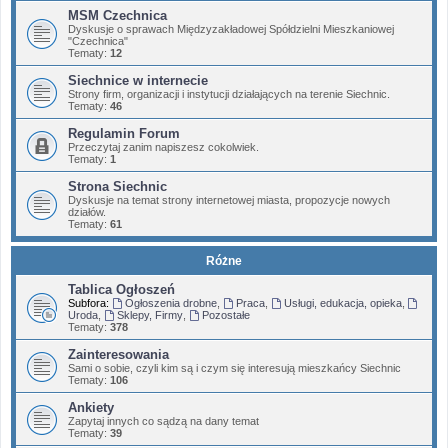
MSM Czechnica
Dyskusje o sprawach Międzyzakładowej Spółdzielni Mieszkaniowej
"Czechnica"
Tematy:
12
Siechnice w internecie
Strony firm, organizacji i instytucji działających na terenie Siechnic.
Tematy:
46
Regulamin Forum
Przeczytaj zanim napiszesz cokolwiek.
Tematy:
1
Strona Siechnic
Dyskusje na temat strony internetowej miasta, propozycje nowych
działów.
Tematy:
61
Różne
Tablica Ogłoszeń
Subfora:
Ogłoszenia drobne
,
Praca
,
Usługi, edukacja, opieka
,
Uroda
,
Sklepy, Firmy
,
Pozostałe
Tematy:
378
Zainteresowania
Sami o sobie, czyli kim są i czym się interesują mieszkańcy Siechnic
Tematy:
106
Ankiety
Zapytaj innych co sądzą na dany temat
Tematy:
39