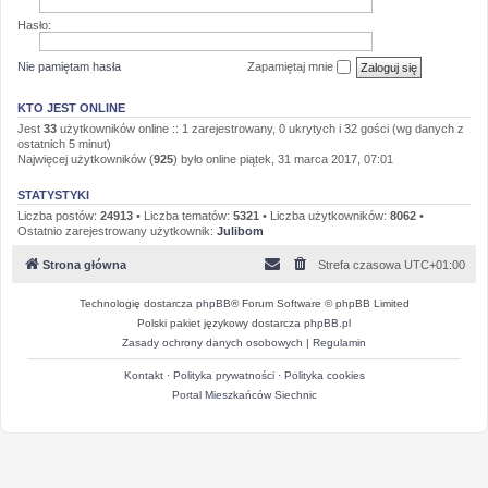
Hasło:
Nie pamiętam hasła
Zapamiętaj mnie
KTO JEST ONLINE
Jest
33
użytkowników online :: 1 zarejestrowany, 0 ukrytych i 32 gości (wg danych z
ostatnich 5 minut)
Najwięcej użytkowników (
925
) było online piątek, 31 marca 2017, 07:01
STATYSTYKI
Liczba postów:
24913
• Liczba tematów:
5321
• Liczba użytkowników:
8062
•
Ostatnio zarejestrowany użytkownik:
Julibom
Strona główna
Strefa czasowa
UTC+01:00
Technologię dostarcza
phpBB
® Forum Software © phpBB Limited
Polski pakiet językowy dostarcza
phpBB.pl
Zasady ochrony danych osobowych
|
Regulamin
Kontakt
·
Polityka prywatności
·
Polityka cookies
Portal Mieszkańców Siechnic