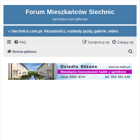
Forum Mieszkańców Siechnic
siechnice.com.pl/forum
Siechnice.com.pl: Aktualności, rozkłady jazdy, galerie, video.
FAQ
Zarejestruj się
Zaloguj się
S
Strona główna
z
u
k
a
j