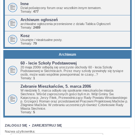
Inne
Dział poświęcony forum oraz wszelkim innym tematom.
Tematy:
477
Archiwum ogłoszeń
archiwalne ogłoszenia przeniesione z działu Tablica Ogłoszeń
Tematy:
2489
Kosz
Usunięte / nieaktualne posty.
Tematy:
79
Archiwum
60 - lecie Szkoły Podstawowej
20 maja 2006r odbędą się uroczyste obchody 60 - lecia Szkoły
Podstawowej w Siechnicach. Przez mury szkoły pzewinęły się tysiące
osób, może wato wspólnie powspominać te czasy...?
Tematy:
1
Zebranie Mieszkańców, 5. marca 2006
W niedzielę 5. marca odbyło się spotkanie mieszkańców miasta
Siechnice. Wśród zaproszonych gości byli m.in. Wójt Gminy Św.
Katarzyna p. Jerzy Fitek, Przewodniczący Rady Powiatu Wrocławskiego
p. Grzegorz Roman oraz przedstawiciel Pracowni Projektowej Maćków p.
Zbigniew Maćków. W zebraniu uczestniczyli również Członkowie Rady
Miasta Siechnice.
Tematy:
5
ZALOGUJ SIĘ
•
ZAREJESTRUJ SIĘ
Nazwa użytkownika: