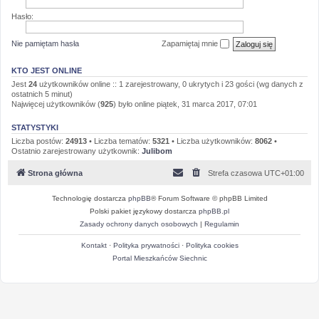
Hasło:
Nie pamiętam hasła
Zapamiętaj mnie
KTO JEST ONLINE
Jest
24
użytkowników online :: 1 zarejestrowany, 0 ukrytych i 23 gości (wg danych z
ostatnich 5 minut)
Najwięcej użytkowników (
925
) było online piątek, 31 marca 2017, 07:01
STATYSTYKI
Liczba postów:
24913
• Liczba tematów:
5321
• Liczba użytkowników:
8062
•
Ostatnio zarejestrowany użytkownik:
Julibom
Strona główna
Strefa czasowa
UTC+01:00
Technologię dostarcza
phpBB
® Forum Software © phpBB Limited
Polski pakiet językowy dostarcza
phpBB.pl
Zasady ochrony danych osobowych
|
Regulamin
Kontakt
·
Polityka prywatności
·
Polityka cookies
Portal Mieszkańców Siechnic