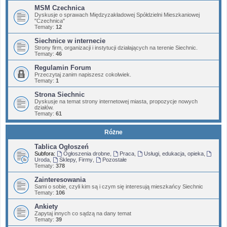
MSM Czechnica
Dyskusje o sprawach Międzyzakładowej Spółdzielni Mieszkaniowej
"Czechnica"
Tematy:
12
Siechnice w internecie
Strony firm, organizacji i instytucji działających na terenie Siechnic.
Tematy:
46
Regulamin Forum
Przeczytaj zanim napiszesz cokolwiek.
Tematy:
1
Strona Siechnic
Dyskusje na temat strony internetowej miasta, propozycje nowych
działów.
Tematy:
61
Różne
Tablica Ogłoszeń
Subfora:
Ogłoszenia drobne
,
Praca
,
Usługi, edukacja, opieka
,
Uroda
,
Sklepy, Firmy
,
Pozostałe
Tematy:
378
Zainteresowania
Sami o sobie, czyli kim są i czym się interesują mieszkańcy Siechnic
Tematy:
106
Ankiety
Zapytaj innych co sądzą na dany temat
Tematy:
39