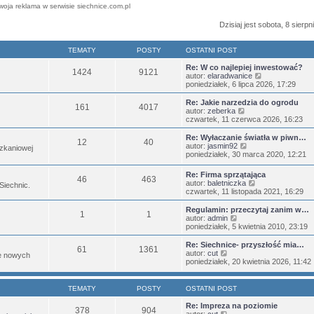
woja reklama w serwisie siechnice.com.pl
Dzisiaj jest sobota, 8 sierp
TEMATY
POSTY
OSTATNI POST
Re: W co najlepiej inwestować?
1424
9121
W
autor:
elaradwanice
y
poniedziałek, 6 lipca 2026, 17:29
ś
w
Re: Jakie narzedzia do ogrodu
161
4017
i
W
autor:
zeberka
e
y
czwartek, 11 czerwca 2026, 16:23
t
ś
l
w
Re: Wyłaczanie światła w piwn…
12
40
n
i
W
autor:
jasmin92
zkaniowej
a
e
y
poniedziałek, 30 marca 2020, 12:21
j
t
ś
n
l
w
Re: Firma sprzątająca
o
n
46
463
i
W
autor:
baletniczka
w
 Siechnic.
a
e
y
czwartek, 11 listopada 2021, 16:29
s
j
t
ś
z
n
l
w
Regulamin: przeczytaj zanim w…
y
o
n
1
1
i
W
autor:
admin
p
w
a
e
y
poniedziałek, 5 kwietnia 2010, 23:19
o
s
j
t
ś
s
z
n
l
w
t
Re: Siechnice- przyszłość mia…
y
o
61
1361
n
i
W
autor:
cut
p
w
je nowych
a
e
y
poniedziałek, 20 kwietnia 2026, 11:42
o
s
j
t
ś
s
z
n
l
w
t
y
o
n
i
p
TEMATY
POSTY
OSTATNI POST
w
a
e
o
s
j
t
s
Re: Impreza na poziomie
z
378
904
n
l
W
t