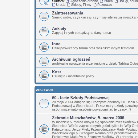
Subfora:
Ogłoszenia drobne
,
Praca
,
Usługi, eduk
Uroda
,
Sklepy, Firmy
,
Pozostałe
Zainteresowania
Sami o sobie, czyli kim są i czym się interesują mieszka
Ankiety
Zapytaj innych co sądzą na dany temat
Inne
Dział poświęcony forum oraz wszelkim innym tematom.
Archiwum ogłoszeń
archiwalne ogłoszenia przeniesione z działu Tablica Ogł
Kosz
Usunięte / nieaktualne posty.
ARCHIWUM
60 - lecie Szkoły Podstawowej
20 maja 2006r odbędą się uroczyste obchody 60 - lecia 
Podstawowej w Siechnicach. Przez mury szkoły pzewinęły
osób, może wato wspólnie powspominać te czasy...?
Zebranie Mieszkańców, 5. marca 2006
W niedzielę 5. marca odbyło się spotkanie mieszkańców 
Siechnice. Wśród zaproszonych gości byli m.in. Wójt Gm
Katarzyna p. Jerzy Fitek, Przewodniczący Rady Powiatu
Wrocławskiego p. Grzegorz Roman oraz przedstawiciel 
Projektowej Maćków p. Zbigniew Maćków. W zebraniu ucz