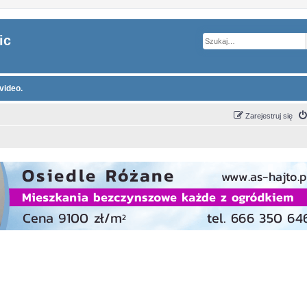
ic
video.
Zarejestruj się