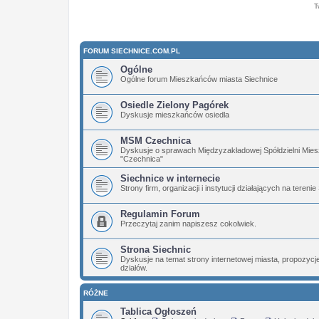
T
FORUM SIECHNICE.COM.PL
Ogólne
Ogólne forum Mieszkańców miasta Siechnice
Osiedle Zielony Pagórek
Dyskusje mieszkańców osiedla
MSM Czechnica
Dyskusje o sprawach Międzyzakładowej Spółdzielni Mies
"Czechnica"
Siechnice w internecie
Strony firm, organizacji i instytucji działających na terenie
Regulamin Forum
Przeczytaj zanim napiszesz cokolwiek.
Strona Siechnic
Dyskusje na temat strony internetowej miasta, propozyc
działów.
RÓŻNE
Tablica Ogłoszeń