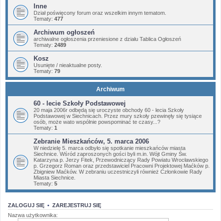
Inne
Dział poświęcony forum oraz wszelkim innym tematom.
Tematy:
477
Archiwum ogłoszeń
archiwalne ogłoszenia przeniesione z działu Tablica Ogłoszeń
Tematy:
2489
Kosz
Usunięte / nieaktualne posty.
Tematy:
79
Archiwum
60 - lecie Szkoły Podstawowej
20 maja 2006r odbędą się uroczyste obchody 60 - lecia Szkoły
Podstawowej w Siechnicach. Przez mury szkoły pzewinęły się tysiące
osób, może wato wspólnie powspominać te czasy...?
Tematy:
1
Zebranie Mieszkańców, 5. marca 2006
W niedzielę 5. marca odbyło się spotkanie mieszkańców miasta
Siechnice. Wśród zaproszonych gości byli m.in. Wójt Gminy Św.
Katarzyna p. Jerzy Fitek, Przewodniczący Rady Powiatu Wrocławskiego
p. Grzegorz Roman oraz przedstawiciel Pracowni Projektowej Maćków p.
Zbigniew Maćków. W zebraniu uczestniczyli również Członkowie Rady
Miasta Siechnice.
Tematy:
5
ZALOGUJ SIĘ
•
ZAREJESTRUJ SIĘ
Nazwa użytkownika: