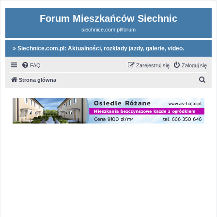
Forum Mieszkańców Siechnic
siechnice.com.pl/forum
Siechnice.com.pl: Aktualności, rozkłady jazdy, galerie, video.
FAQ
Zarejestruj się
Zaloguj się
S
Strona główna
z
u
k
a
j