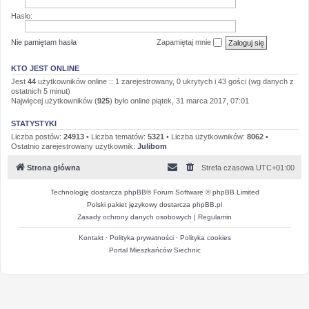
Hasło:
Nie pamiętam hasła
Zapamiętaj mnie
KTO JEST ONLINE
Jest
44
użytkowników online :: 1 zarejestrowany, 0 ukrytych i 43 gości (wg danych z
ostatnich 5 minut)
Najwięcej użytkowników (
925
) było online piątek, 31 marca 2017, 07:01
STATYSTYKI
Liczba postów:
24913
• Liczba tematów:
5321
• Liczba użytkowników:
8062
•
Ostatnio zarejestrowany użytkownik:
Julibom
Strona główna
Strefa czasowa
UTC+01:00
Technologię dostarcza
phpBB
® Forum Software © phpBB Limited
Polski pakiet językowy dostarcza
phpBB.pl
Zasady ochrony danych osobowych
|
Regulamin
Kontakt
·
Polityka prywatności
·
Polityka cookies
Portal Mieszkańców Siechnic