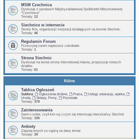
MSM Czechnica
Dyskusje o sprawach Międzyzakładowej Spółdzielni Mieszkaniowej
"Czechnica"
Tematy:
12
Siechnice w internecie
Strony firm, organizacji i instytucji działających na terenie Siechnic.
Tematy:
46
Regulamin Forum
Przeczytaj zanim napiszesz cokolwiek.
Tematy:
1
Strona Siechnic
Dyskusje na temat strony internetowej miasta, propozycje nowych
działów.
Tematy:
61
Różne
Tablica Ogłoszeń
Subfora:
Ogłoszenia drobne
,
Praca
,
Usługi, edukacja, opieka
,
Uroda
,
Sklepy, Firmy
,
Pozostałe
Tematy:
378
Zainteresowania
Sami o sobie, czyli kim są i czym się interesują mieszkańcy Siechnic
Tematy:
106
Ankiety
Zapytaj innych co sądzą na dany temat
Tematy:
39