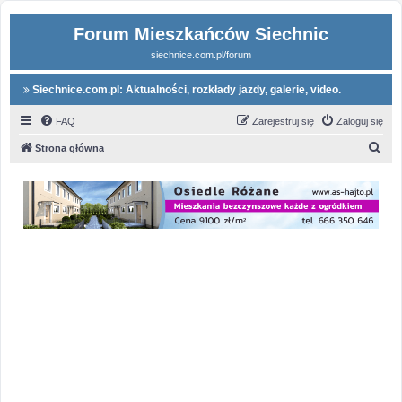
Forum Mieszkańców Siechnic
siechnice.com.pl/forum
Siechnice.com.pl: Aktualności, rozkłady jazdy, galerie, video.
FAQ
Zarejestruj się
Zaloguj się
S
Strona główna
z
u
k
a
j