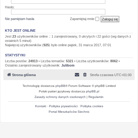
Hasło:
Nie pamiętam hasła
Zapamiętaj mnie
KTO JEST ONLINE
Jest
23
użytkowników online :: 1 zarejestrowany, 0 ukrytych i 22 gości (wg danych z
ostatnich 5 minut)
Najwięcej użytkowników (
925
) było online piątek, 31 marca 2017, 07:01
STATYSTYKI
Liczba postów:
24913
• Liczba tematów:
5321
• Liczba użytkowników:
8062
•
Ostatnio zarejestrowany użytkownik:
Julibom
Strona główna
Strefa czasowa
UTC+01:00
Technologię dostarcza
phpBB
® Forum Software © phpBB Limited
Polski pakiet językowy dostarcza
phpBB.pl
Zasady ochrony danych osobowych
|
Regulamin
Kontakt
·
Polityka prywatności
·
Polityka cookies
Portal Mieszkańców Siechnic