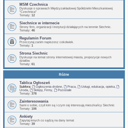
MSM Czechnica
Dyskusje o sprawach Międzyzakładowej Spółdzielni Mieszkaniowej
"Czechnica"
Tematy:
12
Siechnice w internecie
Strony firm, organizacji i instytucji działających na terenie Siechnic.
Tematy:
46
Regulamin Forum
Przeczytaj zanim napiszesz cokolwiek.
Tematy:
1
Strona Siechnic
Dyskusje na temat strony internetowej miasta, propozycje nowych
działów.
Tematy:
61
Różne
Tablica Ogłoszeń
Subfora:
Ogłoszenia drobne
,
Praca
,
Usługi, edukacja, opieka
,
Uroda
,
Sklepy, Firmy
,
Pozostałe
Tematy:
378
Zainteresowania
Sami o sobie, czyli kim są i czym się interesują mieszkańcy Siechnic
Tematy:
106
Ankiety
Zapytaj innych co sądzą na dany temat
Tematy:
39