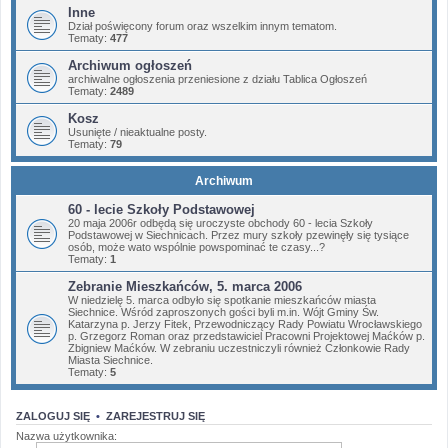
Inne
Dział poświęcony forum oraz wszelkim innym tematom.
Tematy:
477
Archiwum ogłoszeń
archiwalne ogłoszenia przeniesione z działu Tablica Ogłoszeń
Tematy:
2489
Kosz
Usunięte / nieaktualne posty.
Tematy:
79
Archiwum
60 - lecie Szkoły Podstawowej
20 maja 2006r odbędą się uroczyste obchody 60 - lecia Szkoły
Podstawowej w Siechnicach. Przez mury szkoły pzewinęły się tysiące
osób, może wato wspólnie powspominać te czasy...?
Tematy:
1
Zebranie Mieszkańców, 5. marca 2006
W niedzielę 5. marca odbyło się spotkanie mieszkańców miasta
Siechnice. Wśród zaproszonych gości byli m.in. Wójt Gminy Św.
Katarzyna p. Jerzy Fitek, Przewodniczący Rady Powiatu Wrocławskiego
p. Grzegorz Roman oraz przedstawiciel Pracowni Projektowej Maćków p.
Zbigniew Maćków. W zebraniu uczestniczyli również Członkowie Rady
Miasta Siechnice.
Tematy:
5
ZALOGUJ SIĘ
•
ZAREJESTRUJ SIĘ
Nazwa użytkownika: