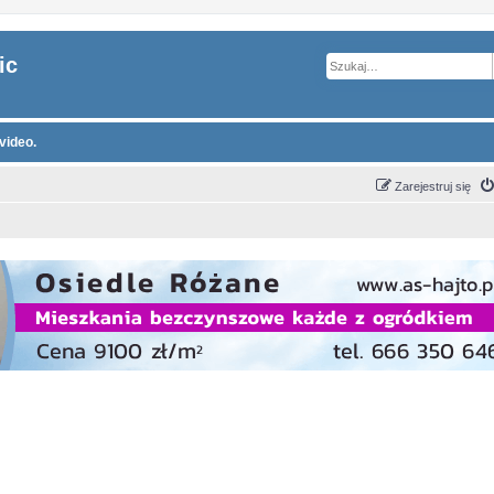
ic
video.
Zarejestruj się