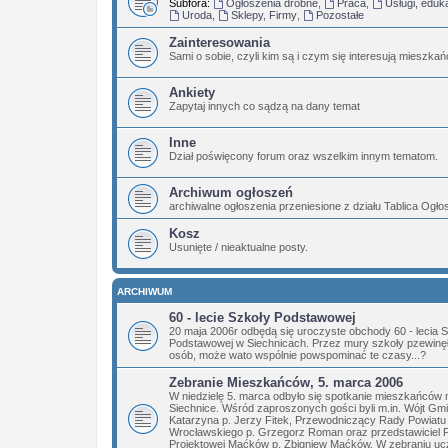
Subfora:
Ogłoszenia drobne
,
Praca
,
Usługi, eduk
Uroda
,
Sklepy, Firmy
,
Pozostałe
Zainteresowania
Sami o sobie, czyli kim są i czym się interesują mieszka
Ankiety
Zapytaj innych co sądzą na dany temat
Inne
Dział poświęcony forum oraz wszelkim innym tematom.
Archiwum ogłoszeń
archiwalne ogłoszenia przeniesione z działu Tablica Ogł
Kosz
Usunięte / nieaktualne posty.
ARCHIWUM
60 - lecie Szkoły Podstawowej
20 maja 2006r odbędą się uroczyste obchody 60 - lecia 
Podstawowej w Siechnicach. Przez mury szkoły pzewinęły
osób, może wato wspólnie powspominać te czasy...?
Zebranie Mieszkańców, 5. marca 2006
W niedzielę 5. marca odbyło się spotkanie mieszkańców 
Siechnice. Wśród zaproszonych gości byli m.in. Wójt Gm
Katarzyna p. Jerzy Fitek, Przewodniczący Rady Powiatu
Wrocławskiego p. Grzegorz Roman oraz przedstawiciel 
Projektowej Maćków p. Zbigniew Maćków. W zebraniu ucz