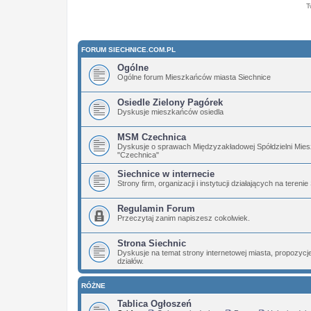
T
FORUM SIECHNICE.COM.PL
Ogólne
Ogólne forum Mieszkańców miasta Siechnice
Osiedle Zielony Pagórek
Dyskusje mieszkańców osiedla
MSM Czechnica
Dyskusje o sprawach Międzyzakładowej Spółdzielni Mies
"Czechnica"
Siechnice w internecie
Strony firm, organizacji i instytucji działających na terenie
Regulamin Forum
Przeczytaj zanim napiszesz cokolwiek.
Strona Siechnic
Dyskusje na temat strony internetowej miasta, propozyc
działów.
RÓŻNE
Tablica Ogłoszeń