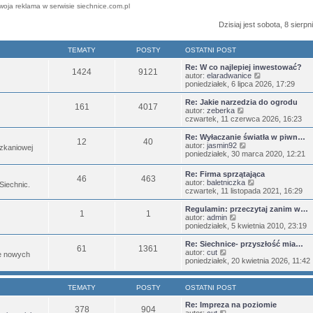
woja reklama w serwisie siechnice.com.pl
Dzisiaj jest sobota, 8 sierp
TEMATY
POSTY
OSTATNI POST
Re: W co najlepiej inwestować?
1424
9121
W
autor:
elaradwanice
y
poniedziałek, 6 lipca 2026, 17:29
ś
w
Re: Jakie narzedzia do ogrodu
161
4017
i
W
autor:
zeberka
e
y
czwartek, 11 czerwca 2026, 16:23
t
ś
l
w
Re: Wyłaczanie światła w piwn…
12
40
n
i
W
autor:
jasmin92
zkaniowej
a
e
y
poniedziałek, 30 marca 2020, 12:21
j
t
ś
n
l
w
Re: Firma sprzątająca
o
n
46
463
i
W
autor:
baletniczka
w
 Siechnic.
a
e
y
czwartek, 11 listopada 2021, 16:29
s
j
t
ś
z
n
l
w
Regulamin: przeczytaj zanim w…
y
o
n
1
1
i
W
autor:
admin
p
w
a
e
y
poniedziałek, 5 kwietnia 2010, 23:19
o
s
j
t
ś
s
z
n
l
w
t
Re: Siechnice- przyszłość mia…
y
o
61
1361
n
i
W
autor:
cut
p
w
je nowych
a
e
y
poniedziałek, 20 kwietnia 2026, 11:42
o
s
j
t
ś
s
z
n
l
w
t
y
o
n
i
p
TEMATY
POSTY
OSTATNI POST
w
a
e
o
s
j
t
s
Re: Impreza na poziomie
z
378
904
n
l
W
t