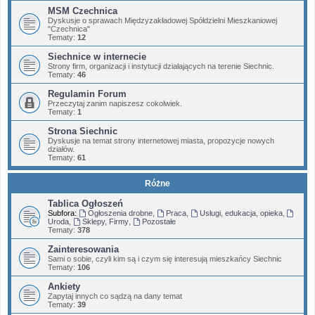
MSM Czechnica
Dyskusje o sprawach Międzyzakładowej Spółdzielni Mieszkaniowej
"Czechnica"
Tematy:
12
Siechnice w internecie
Strony firm, organizacji i instytucji działających na terenie Siechnic.
Tematy:
46
Regulamin Forum
Przeczytaj zanim napiszesz cokolwiek.
Tematy:
1
Strona Siechnic
Dyskusje na temat strony internetowej miasta, propozycje nowych
działów.
Tematy:
61
Różne
Tablica Ogłoszeń
Subfora:
Ogłoszenia drobne
,
Praca
,
Usługi, edukacja, opieka
,
Uroda
,
Sklepy, Firmy
,
Pozostałe
Tematy:
378
Zainteresowania
Sami o sobie, czyli kim są i czym się interesują mieszkańcy Siechnic
Tematy:
106
Ankiety
Zapytaj innych co sądzą na dany temat
Tematy:
39