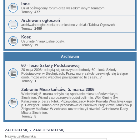
Inne
Dział poświęcony forum oraz wszelkim innym tematom.
Tematy:
477
Archiwum ogłoszeń
archiwalne ogłoszenia przeniesione z działu Tablica Ogłoszeń
Tematy:
2489
Kosz
Usunięte / nieaktualne posty.
Tematy:
79
Archiwum
60 - lecie Szkoły Podstawowej
20 maja 2006r odbędą się uroczyste obchody 60 - lecia Szkoły
Podstawowej w Siechnicach. Przez mury szkoły pzewinęły się tysiące
osób, może wato wspólnie powspominać te czasy...?
Tematy:
1
Zebranie Mieszkańców, 5. marca 2006
W niedzielę 5. marca odbyło się spotkanie mieszkańców miasta
Siechnice. Wśród zaproszonych gości byli m.in. Wójt Gminy Św.
Katarzyna p. Jerzy Fitek, Przewodniczący Rady Powiatu Wrocławskiego
p. Grzegorz Roman oraz przedstawiciel Pracowni Projektowej Maćków p.
Zbigniew Maćków. W zebraniu uczestniczyli również Członkowie Rady
Miasta Siechnice.
Tematy:
5
ZALOGUJ SIĘ
•
ZAREJESTRUJ SIĘ
Nazwa użytkownika: