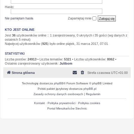
Hasło:
Nie pamiętam hasła
Zapamiętaj mnie
KTO JEST ONLINE
Jest
36
użytkowników online :: 1 zarejestrowany, 0 ukrytych i 35 gości (wg danych z
ostatnich 5 minut)
Najwięcej użytkowników (
925
) było online piątek, 31 marca 2017, 07:01
STATYSTYKI
Liczba postów:
24913
• Liczba tematów:
5321
• Liczba użytkowników:
8062
•
Ostatnio zarejestrowany użytkownik:
Julibom
Strona główna
Strefa czasowa
UTC+01:00
Technologię dostarcza
phpBB
® Forum Software © phpBB Limited
Polski pakiet językowy dostarcza
phpBB.pl
Zasady ochrony danych osobowych
|
Regulamin
Kontakt
·
Polityka prywatności
·
Polityka cookies
Portal Mieszkańców Siechnic