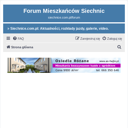
Forum Mieszkańców Siechnic
siechnice.com.pl/forum
Siechnice.com.pl: Aktualności, rozkłady jazdy, galerie, video.
FAQ
Zarejestruj się
Zaloguj się
S
Strona główna
z
u
k
a
j