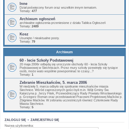
Inne
Dział poświęcony forum oraz wszelkim innym tematom.
Tematy:
477
Archiwum ogłoszeń
archiwalne ogłoszenia przeniesione z działu Tablica Ogłoszeń
Tematy:
2489
Kosz
Usunięte / nieaktualne posty.
Tematy:
79
Archiwum
60 - lecie Szkoły Podstawowej
20 maja 2006r odbędą się uroczyste obchody 60 - lecia Szkoły
Podstawowej w Siechnicach. Przez mury szkoły pzewinęły się tysiące
osób, może wato wspólnie powspominać te czasy...?
Tematy:
1
Zebranie Mieszkańców, 5. marca 2006
W niedzielę 5. marca odbyło się spotkanie mieszkańców miasta
Siechnice. Wśród zaproszonych gości byli m.in. Wójt Gminy Św.
Katarzyna p. Jerzy Fitek, Przewodniczący Rady Powiatu Wrocławskiego
p. Grzegorz Roman oraz przedstawiciel Pracowni Projektowej Maćków p.
Zbigniew Maćków. W zebraniu uczestniczyli również Członkowie Rady
Miasta Siechnice.
Tematy:
5
ZALOGUJ SIĘ
•
ZAREJESTRUJ SIĘ
Nazwa użytkownika: