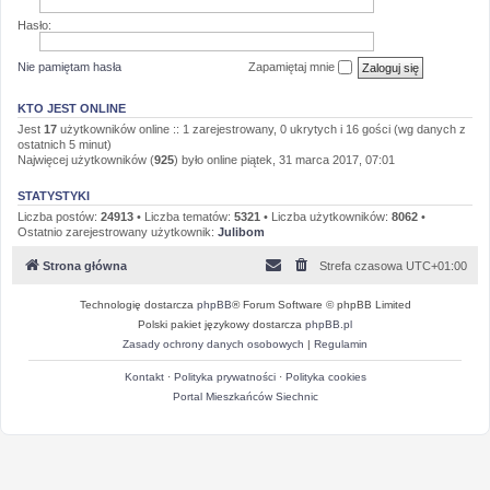
Hasło:
Nie pamiętam hasła
Zapamiętaj mnie
KTO JEST ONLINE
Jest
17
użytkowników online :: 1 zarejestrowany, 0 ukrytych i 16 gości (wg danych z
ostatnich 5 minut)
Najwięcej użytkowników (
925
) było online piątek, 31 marca 2017, 07:01
STATYSTYKI
Liczba postów:
24913
• Liczba tematów:
5321
• Liczba użytkowników:
8062
•
Ostatnio zarejestrowany użytkownik:
Julibom
Strona główna
Strefa czasowa
UTC+01:00
Technologię dostarcza
phpBB
® Forum Software © phpBB Limited
Polski pakiet językowy dostarcza
phpBB.pl
Zasady ochrony danych osobowych
|
Regulamin
Kontakt
·
Polityka prywatności
·
Polityka cookies
Portal Mieszkańców Siechnic