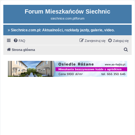
Forum Mieszkańców Siechnic
siechnice.com.pl/forum
Siechnice.com.pl: Aktualności, rozkłady jazdy, galerie, video.
FAQ
Zarejestruj się
Zaloguj się
S
Strona główna
z
u
k
a
j