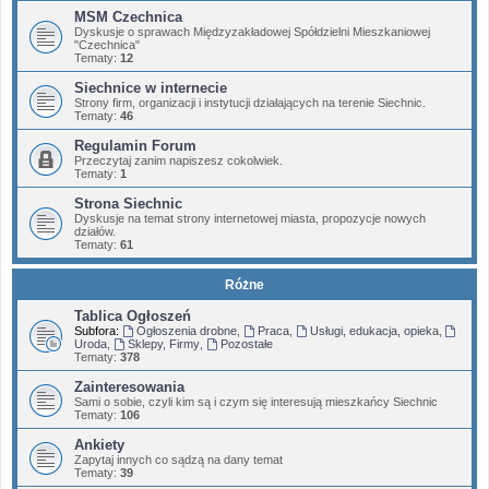
MSM Czechnica
Dyskusje o sprawach Międzyzakładowej Spółdzielni Mieszkaniowej
"Czechnica"
Tematy:
12
Siechnice w internecie
Strony firm, organizacji i instytucji działających na terenie Siechnic.
Tematy:
46
Regulamin Forum
Przeczytaj zanim napiszesz cokolwiek.
Tematy:
1
Strona Siechnic
Dyskusje na temat strony internetowej miasta, propozycje nowych
działów.
Tematy:
61
Różne
Tablica Ogłoszeń
Subfora:
Ogłoszenia drobne
,
Praca
,
Usługi, edukacja, opieka
,
Uroda
,
Sklepy, Firmy
,
Pozostałe
Tematy:
378
Zainteresowania
Sami o sobie, czyli kim są i czym się interesują mieszkańcy Siechnic
Tematy:
106
Ankiety
Zapytaj innych co sądzą na dany temat
Tematy:
39