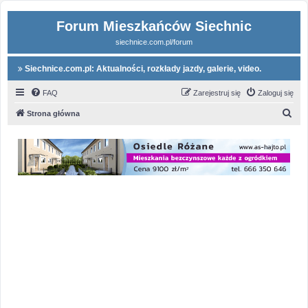
Forum Mieszkańców Siechnic
siechnice.com.pl/forum
Siechnice.com.pl: Aktualności, rozkłady jazdy, galerie, video.
FAQ
Zarejestruj się
Zaloguj się
S
Strona główna
z
u
k
a
j