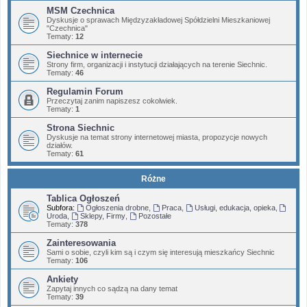
MSM Czechnica
Dyskusje o sprawach Międzyzakładowej Spółdzielni Mieszkaniowej
"Czechnica"
Tematy:
12
Siechnice w internecie
Strony firm, organizacji i instytucji działających na terenie Siechnic.
Tematy:
46
Regulamin Forum
Przeczytaj zanim napiszesz cokolwiek.
Tematy:
1
Strona Siechnic
Dyskusje na temat strony internetowej miasta, propozycje nowych
działów.
Tematy:
61
Różne
Tablica Ogłoszeń
Subfora:
Ogłoszenia drobne
,
Praca
,
Usługi, edukacja, opieka
,
Uroda
,
Sklepy, Firmy
,
Pozostałe
Tematy:
378
Zainteresowania
Sami o sobie, czyli kim są i czym się interesują mieszkańcy Siechnic
Tematy:
106
Ankiety
Zapytaj innych co sądzą na dany temat
Tematy:
39