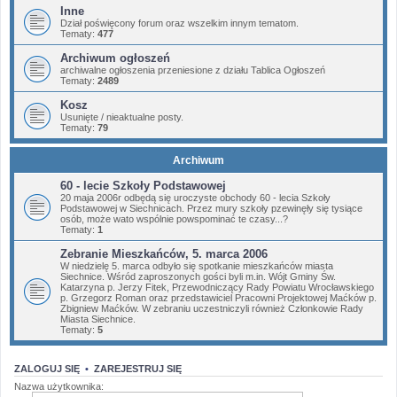
Inne
Dział poświęcony forum oraz wszelkim innym tematom.
Tematy:
477
Archiwum ogłoszeń
archiwalne ogłoszenia przeniesione z działu Tablica Ogłoszeń
Tematy:
2489
Kosz
Usunięte / nieaktualne posty.
Tematy:
79
Archiwum
60 - lecie Szkoły Podstawowej
20 maja 2006r odbędą się uroczyste obchody 60 - lecia Szkoły
Podstawowej w Siechnicach. Przez mury szkoły pzewinęły się tysiące
osób, może wato wspólnie powspominać te czasy...?
Tematy:
1
Zebranie Mieszkańców, 5. marca 2006
W niedzielę 5. marca odbyło się spotkanie mieszkańców miasta
Siechnice. Wśród zaproszonych gości byli m.in. Wójt Gminy Św.
Katarzyna p. Jerzy Fitek, Przewodniczący Rady Powiatu Wrocławskiego
p. Grzegorz Roman oraz przedstawiciel Pracowni Projektowej Maćków p.
Zbigniew Maćków. W zebraniu uczestniczyli również Członkowie Rady
Miasta Siechnice.
Tematy:
5
ZALOGUJ SIĘ
•
ZAREJESTRUJ SIĘ
Nazwa użytkownika: