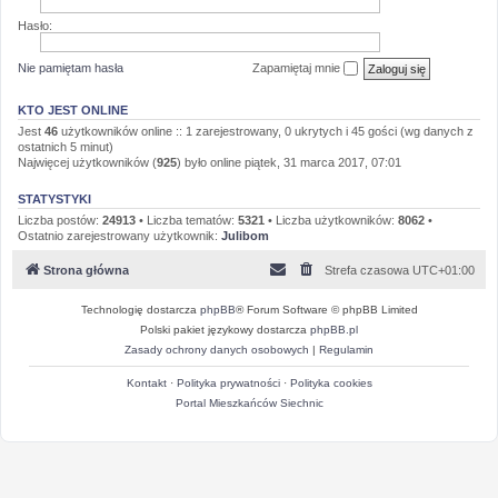
Hasło:
Nie pamiętam hasła
Zapamiętaj mnie
KTO JEST ONLINE
Jest
46
użytkowników online :: 1 zarejestrowany, 0 ukrytych i 45 gości (wg danych z
ostatnich 5 minut)
Najwięcej użytkowników (
925
) było online piątek, 31 marca 2017, 07:01
STATYSTYKI
Liczba postów:
24913
• Liczba tematów:
5321
• Liczba użytkowników:
8062
•
Ostatnio zarejestrowany użytkownik:
Julibom
Strona główna
Strefa czasowa
UTC+01:00
Technologię dostarcza
phpBB
® Forum Software © phpBB Limited
Polski pakiet językowy dostarcza
phpBB.pl
Zasady ochrony danych osobowych
|
Regulamin
Kontakt
·
Polityka prywatności
·
Polityka cookies
Portal Mieszkańców Siechnic