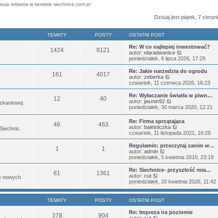
woja reklama w serwisie siechnice.com.pl
Dzisiaj jest piątek, 7 sierp
TEMATY
POSTY
OSTATNI POST
Re: W co najlepiej inwestować?
1424
9121
W
autor:
elaradwanice
y
poniedziałek, 6 lipca 2026, 17:29
ś
w
Re: Jakie narzedzia do ogrodu
161
4017
i
W
autor:
zeberka
e
y
czwartek, 11 czerwca 2026, 16:23
t
ś
l
w
Re: Wyłaczanie światła w piwn…
12
40
n
i
W
autor:
jasmin92
zkaniowej
a
e
y
poniedziałek, 30 marca 2020, 12:21
j
t
ś
n
l
w
Re: Firma sprzątająca
o
n
46
463
i
W
autor:
baletniczka
w
 Siechnic.
a
e
y
czwartek, 11 listopada 2021, 16:29
s
j
t
ś
z
n
l
w
Regulamin: przeczytaj zanim w…
y
o
n
1
1
i
W
autor:
admin
p
w
a
e
y
poniedziałek, 5 kwietnia 2010, 23:19
o
s
j
t
ś
s
z
n
l
w
t
Re: Siechnice- przyszłość mia…
y
o
61
1361
n
i
W
autor:
cut
p
w
je nowych
a
e
y
poniedziałek, 20 kwietnia 2026, 11:42
o
s
j
t
ś
s
z
n
l
w
t
y
o
n
i
p
TEMATY
POSTY
OSTATNI POST
w
a
e
o
s
j
t
s
Re: Impreza na poziomie
z
378
904
n
l
W
t