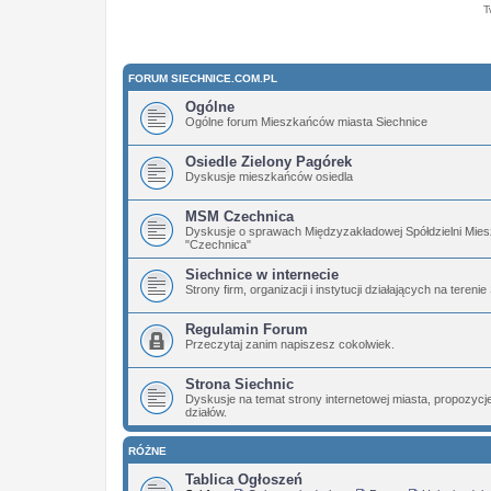
T
FORUM SIECHNICE.COM.PL
Ogólne
Ogólne forum Mieszkańców miasta Siechnice
Osiedle Zielony Pagórek
Dyskusje mieszkańców osiedla
MSM Czechnica
Dyskusje o sprawach Międzyzakładowej Spółdzielni Mies
"Czechnica"
Siechnice w internecie
Strony firm, organizacji i instytucji działających na terenie
Regulamin Forum
Przeczytaj zanim napiszesz cokolwiek.
Strona Siechnic
Dyskusje na temat strony internetowej miasta, propozyc
działów.
RÓŻNE
Tablica Ogłoszeń