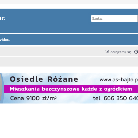
ic
video.
Zarejestruj się