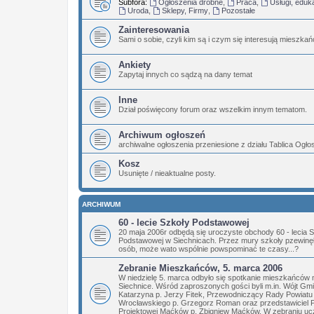
Subfora:
Ogłoszenia drobne
,
Praca
,
Usługi, eduk
Uroda
,
Sklepy, Firmy
,
Pozostałe
Zainteresowania
Sami o sobie, czyli kim są i czym się interesują mieszka
Ankiety
Zapytaj innych co sądzą na dany temat
Inne
Dział poświęcony forum oraz wszelkim innym tematom.
Archiwum ogłoszeń
archiwalne ogłoszenia przeniesione z działu Tablica Ogł
Kosz
Usunięte / nieaktualne posty.
ARCHIWUM
60 - lecie Szkoły Podstawowej
20 maja 2006r odbędą się uroczyste obchody 60 - lecia 
Podstawowej w Siechnicach. Przez mury szkoły pzewinęły
osób, może wato wspólnie powspominać te czasy...?
Zebranie Mieszkańców, 5. marca 2006
W niedzielę 5. marca odbyło się spotkanie mieszkańców 
Siechnice. Wśród zaproszonych gości byli m.in. Wójt Gm
Katarzyna p. Jerzy Fitek, Przewodniczący Rady Powiatu
Wrocławskiego p. Grzegorz Roman oraz przedstawiciel 
Projektowej Maćków p. Zbigniew Maćków. W zebraniu ucz