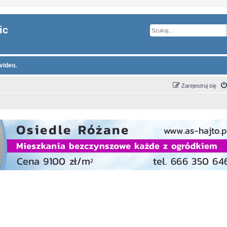
ic
video.
Zarejestruj się