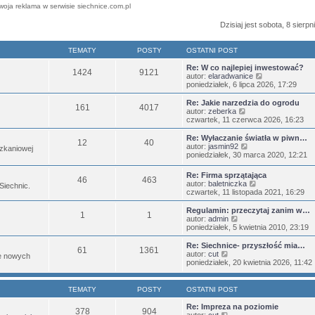
woja reklama w serwisie siechnice.com.pl
Dzisiaj jest sobota, 8 sierp
TEMATY
POSTY
OSTATNI POST
Re: W co najlepiej inwestować?
1424
9121
W
autor:
elaradwanice
y
poniedziałek, 6 lipca 2026, 17:29
ś
w
Re: Jakie narzedzia do ogrodu
161
4017
i
W
autor:
zeberka
e
y
czwartek, 11 czerwca 2026, 16:23
t
ś
l
w
Re: Wyłaczanie światła w piwn…
12
40
n
i
W
autor:
jasmin92
zkaniowej
a
e
y
poniedziałek, 30 marca 2020, 12:21
j
t
ś
n
l
w
Re: Firma sprzątająca
o
n
46
463
i
W
autor:
baletniczka
w
 Siechnic.
a
e
y
czwartek, 11 listopada 2021, 16:29
s
j
t
ś
z
n
l
w
Regulamin: przeczytaj zanim w…
y
o
n
1
1
i
W
autor:
admin
p
w
a
e
y
poniedziałek, 5 kwietnia 2010, 23:19
o
s
j
t
ś
s
z
n
l
w
t
Re: Siechnice- przyszłość mia…
y
o
61
1361
n
i
W
autor:
cut
p
w
je nowych
a
e
y
poniedziałek, 20 kwietnia 2026, 11:42
o
s
j
t
ś
s
z
n
l
w
t
y
o
n
i
p
TEMATY
POSTY
OSTATNI POST
w
a
e
o
s
j
t
s
Re: Impreza na poziomie
z
378
904
n
l
W
t