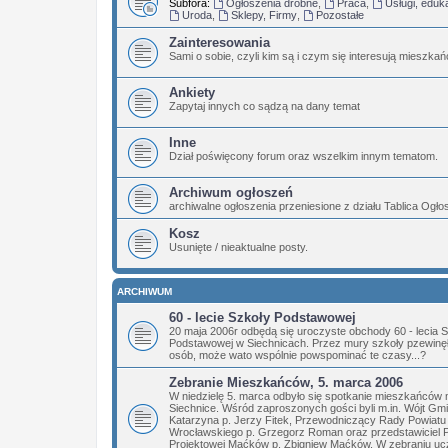
Subfora:
Ogłoszenia drobne
,
Praca
,
Usługi, eduk
Uroda
,
Sklepy, Firmy
,
Pozostałe
Zainteresowania
Sami o sobie, czyli kim są i czym się interesują mieszka
Ankiety
Zapytaj innych co sądzą na dany temat
Inne
Dział poświęcony forum oraz wszelkim innym tematom.
Archiwum ogłoszeń
archiwalne ogłoszenia przeniesione z działu Tablica Ogł
Kosz
Usunięte / nieaktualne posty.
ARCHIWUM
60 - lecie Szkoły Podstawowej
20 maja 2006r odbędą się uroczyste obchody 60 - lecia 
Podstawowej w Siechnicach. Przez mury szkoły pzewinęły
osób, może wato wspólnie powspominać te czasy...?
Zebranie Mieszkańców, 5. marca 2006
W niedzielę 5. marca odbyło się spotkanie mieszkańców 
Siechnice. Wśród zaproszonych gości byli m.in. Wójt Gm
Katarzyna p. Jerzy Fitek, Przewodniczący Rady Powiatu
Wrocławskiego p. Grzegorz Roman oraz przedstawiciel 
Projektowej Maćków p. Zbigniew Maćków. W zebraniu ucz