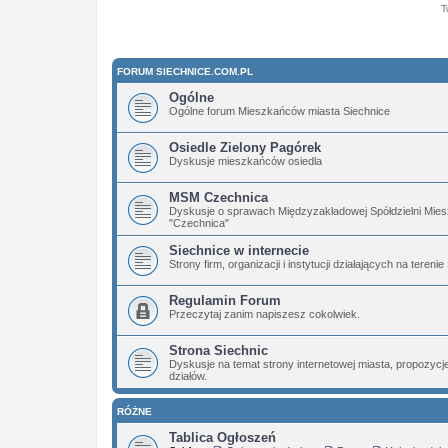
T
FORUM SIECHNICE.COM.PL
Ogólne
Ogólne forum Mieszkańców miasta Siechnice
Osiedle Zielony Pagórek
Dyskusje mieszkańców osiedla
MSM Czechnica
Dyskusje o sprawach Międzyzakładowej Spółdzielni Mies
"Czechnica"
Siechnice w internecie
Strony firm, organizacji i instytucji działających na terenie
Regulamin Forum
Przeczytaj zanim napiszesz cokolwiek.
Strona Siechnic
Dyskusje na temat strony internetowej miasta, propozyc
działów.
RÓŻNE
Tablica Ogłoszeń