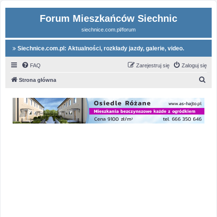
Forum Mieszkańców Siechnic
siechnice.com.pl/forum
Siechnice.com.pl: Aktualności, rozkłady jazdy, galerie, video.
FAQ
Zarejestruj się
Zaloguj się
S
Strona główna
z
u
k
a
j