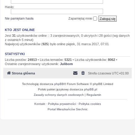
Hasło:
Nie pamiętam hasła
Zapamiętaj mnie
KTO JEST ONLINE
Jest
31
użytkowników online :: 3 zarejestrowanych, 0 ukrytych i 28 gości (wg danych
z ostatnich 5 minut)
Najwięcej użytkowników (
925
) było online piątek, 31 marca 2017, 07:01
STATYSTYKI
Liczba postów:
24913
• Liczba tematów:
5321
• Liczba użytkowników:
8062
•
Ostatnio zarejestrowany użytkownik:
Julibom
Strona główna
Strefa czasowa
UTC+01:00
Technologię dostarcza
phpBB
® Forum Software © phpBB Limited
Polski pakiet językowy dostarcza
phpBB.pl
Zasady ochrony danych osobowych
|
Regulamin
Kontakt
·
Polityka prywatności
·
Polityka cookies
Portal Mieszkańców Siechnic