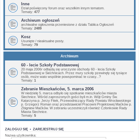
Inne
Dział poświęcony forum oraz wszelkim innym tematom.
Tematy:
477
Archiwum ogłoszeń
archiwalne ogłoszenia przeniesione z działu Tablica Ogłoszeń
Tematy:
2489
Kosz
Usunięte / nieaktualne posty.
Tematy:
79
Archiwum
60 - lecie Szkoły Podstawowej
20 maja 2006r odbędą się uroczyste obchody 60 - lecia Szkoły
Podstawowej w Siechnicach. Przez mury szkoły pzewinęły się tysiące
osób, może wato wspólnie powspominać te czasy...?
Tematy:
1
Zebranie Mieszkańców, 5. marca 2006
W niedzielę 5. marca odbyło się spotkanie mieszkańców miasta
Siechnice. Wśród zaproszonych gości byli m.in. Wójt Gminy Św.
Katarzyna p. Jerzy Fitek, Przewodniczący Rady Powiatu Wrocławskiego
p. Grzegorz Roman oraz przedstawiciel Pracowni Projektowej Maćków p.
Zbigniew Maćków. W zebraniu uczestniczyli również Członkowie Rady
Miasta Siechnice.
Tematy:
5
ZALOGUJ SIĘ
•
ZAREJESTRUJ SIĘ
Nazwa użytkownika: