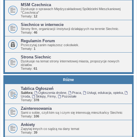
MSM Czechnica
Dyskusje o sprawach Międzyzakładowej Spółdzielni Mieszkaniowej
"Czechnica"
Tematy:
12
Siechnice w internecie
Strony firm, organizacji i instytucji działających na terenie Siechnic.
Tematy:
46
Regulamin Forum
Przeczytaj zanim napiszesz cokolwiek.
Tematy:
1
Strona Siechnic
Dyskusje na temat strony internetowej miasta, propozycje nowych
działów.
Tematy:
61
Różne
Tablica Ogłoszeń
Subfora:
Ogłoszenia drobne
,
Praca
,
Usługi, edukacja, opieka
,
Uroda
,
Sklepy, Firmy
,
Pozostałe
Tematy:
378
Zainteresowania
Sami o sobie, czyli kim są i czym się interesują mieszkańcy Siechnic
Tematy:
106
Ankiety
Zapytaj innych co sądzą na dany temat
Tematy:
39