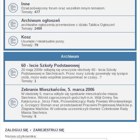
Inne
Dział poświęcony forum oraz wszelkim innym tematom.
Tematy:
477
Archiwum ogłoszeń
archiwalne ogłoszenia przeniesione z działu Tablica Ogłoszeń
Tematy:
2489
Kosz
Usunięte / nieaktualne posty.
Tematy:
79
Archiwum
60 - lecie Szkoły Podstawowej
20 maja 2006r odbędą się uroczyste obchody 60 - lecia Szkoły
Podstawowej w Siechnicach. Przez mury szkoły pzewinęły się tysiące
osób, może wato wspólnie powspominać te czasy...?
Tematy:
1
Zebranie Mieszkańców, 5. marca 2006
W niedzielę 5. marca odbyło się spotkanie mieszkańców miasta
Siechnice. Wśród zaproszonych gości byli m.in. Wójt Gminy Św.
Katarzyna p. Jerzy Fitek, Przewodniczący Rady Powiatu Wrocławskiego
p. Grzegorz Roman oraz przedstawiciel Pracowni Projektowej Maćków p.
Zbigniew Maćków. W zebraniu uczestniczyli również Członkowie Rady
Miasta Siechnice.
Tematy:
5
ZALOGUJ SIĘ
•
ZAREJESTRUJ SIĘ
Nazwa użytkownika: