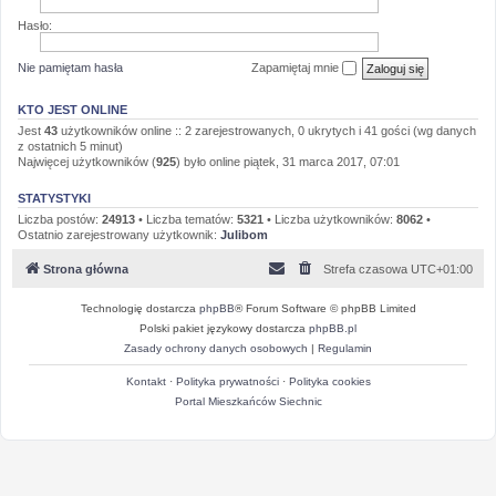
Hasło:
Nie pamiętam hasła
Zapamiętaj mnie
KTO JEST ONLINE
Jest
43
użytkowników online :: 2 zarejestrowanych, 0 ukrytych i 41 gości (wg danych
z ostatnich 5 minut)
Najwięcej użytkowników (
925
) było online piątek, 31 marca 2017, 07:01
STATYSTYKI
Liczba postów:
24913
• Liczba tematów:
5321
• Liczba użytkowników:
8062
•
Ostatnio zarejestrowany użytkownik:
Julibom
Strona główna
Strefa czasowa
UTC+01:00
Technologię dostarcza
phpBB
® Forum Software © phpBB Limited
Polski pakiet językowy dostarcza
phpBB.pl
Zasady ochrony danych osobowych
|
Regulamin
Kontakt
·
Polityka prywatności
·
Polityka cookies
Portal Mieszkańców Siechnic