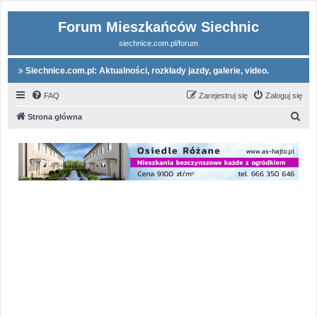
Forum Mieszkańców Siechnic
siechnice.com.pl/forum
Siechnice.com.pl: Aktualności, rozkłady jazdy, galerie, video.
FAQ
Zarejestruj się
Zaloguj się
S
Strona główna
z
u
k
a
j