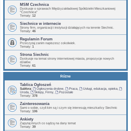
MSM Czechnica
Dyskusje o sprawach Międzyzakładowej Spółdzielni Mieszkaniowej
"Czechnica"
Tematy:
12
Siechnice w internecie
Strony firm, organizacji i instytucji działających na terenie Siechnic.
Tematy:
46
Regulamin Forum
Przeczytaj zanim napiszesz cokolwiek.
Tematy:
1
Strona Siechnic
Dyskusje na temat strony internetowej miasta, propozycje nowych
działów.
Tematy:
61
Różne
Tablica Ogłoszeń
Subfora:
Ogłoszenia drobne
,
Praca
,
Usługi, edukacja, opieka
,
Uroda
,
Sklepy, Firmy
,
Pozostałe
Tematy:
378
Zainteresowania
Sami o sobie, czyli kim są i czym się interesują mieszkańcy Siechnic
Tematy:
106
Ankiety
Zapytaj innych co sądzą na dany temat
Tematy:
39