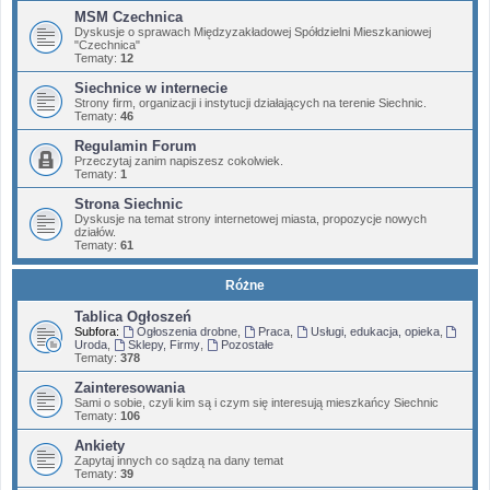
MSM Czechnica
Dyskusje o sprawach Międzyzakładowej Spółdzielni Mieszkaniowej
"Czechnica"
Tematy:
12
Siechnice w internecie
Strony firm, organizacji i instytucji działających na terenie Siechnic.
Tematy:
46
Regulamin Forum
Przeczytaj zanim napiszesz cokolwiek.
Tematy:
1
Strona Siechnic
Dyskusje na temat strony internetowej miasta, propozycje nowych
działów.
Tematy:
61
Różne
Tablica Ogłoszeń
Subfora:
Ogłoszenia drobne
,
Praca
,
Usługi, edukacja, opieka
,
Uroda
,
Sklepy, Firmy
,
Pozostałe
Tematy:
378
Zainteresowania
Sami o sobie, czyli kim są i czym się interesują mieszkańcy Siechnic
Tematy:
106
Ankiety
Zapytaj innych co sądzą na dany temat
Tematy:
39