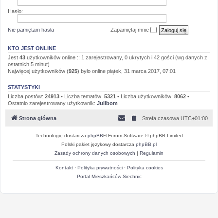
Hasło:
Nie pamiętam hasła
Zapamiętaj mnie
KTO JEST ONLINE
Jest
43
użytkowników online :: 1 zarejestrowany, 0 ukrytych i 42 gości (wg danych z
ostatnich 5 minut)
Najwięcej użytkowników (
925
) było online piątek, 31 marca 2017, 07:01
STATYSTYKI
Liczba postów:
24913
• Liczba tematów:
5321
• Liczba użytkowników:
8062
•
Ostatnio zarejestrowany użytkownik:
Julibom
Strona główna
Strefa czasowa
UTC+01:00
Technologię dostarcza
phpBB
® Forum Software © phpBB Limited
Polski pakiet językowy dostarcza
phpBB.pl
Zasady ochrony danych osobowych
|
Regulamin
Kontakt
·
Polityka prywatności
·
Polityka cookies
Portal Mieszkańców Siechnic