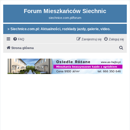
Forum Mieszkańców Siechnic
siechnice.com.pl/forum
Siechnice.com.pl: Aktualności, rozkłady jazdy, galerie, video.
FAQ
Zarejestruj się
Zaloguj się
S
Strona główna
z
u
k
a
j