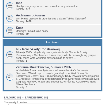
Inne
Dział poświęcony forum oraz wszelkim innym tematom.
Tematy:
477
Archiwum ogłoszeń
archiwalne ogłoszenia przeniesione z działu Tablica Ogłoszeń
Tematy:
2489
Kosz
Usunięte / nieaktualne posty.
Tematy:
79
Archiwum
60 - lecie Szkoły Podstawowej
20 maja 2006r odbędą się uroczyste obchody 60 - lecia Szkoły
Podstawowej w Siechnicach. Przez mury szkoły pzewinęły się tysiące
osób, może wato wspólnie powspominać te czasy...?
Tematy:
1
Zebranie Mieszkańców, 5. marca 2006
W niedzielę 5. marca odbyło się spotkanie mieszkańców miasta
Siechnice. Wśród zaproszonych gości byli m.in. Wójt Gminy Św.
Katarzyna p. Jerzy Fitek, Przewodniczący Rady Powiatu Wrocławskiego
p. Grzegorz Roman oraz przedstawiciel Pracowni Projektowej Maćków p.
Zbigniew Maćków. W zebraniu uczestniczyli również Członkowie Rady
Miasta Siechnice.
Tematy:
5
ZALOGUJ SIĘ
•
ZAREJESTRUJ SIĘ
Nazwa użytkownika: