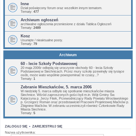
Inne
Dział poświęcony forum oraz wszelkim innym tematom.
Tematy:
477
Archiwum ogłoszeń
archiwalne ogłoszenia przeniesione z działu Tablica Ogłoszeń
Tematy:
2489
Kosz
Usunięte / nieaktualne posty.
Tematy:
79
Archiwum
60 - lecie Szkoły Podstawowej
20 maja 2006r odbędą się uroczyste obchody 60 - lecia Szkoły
Podstawowej w Siechnicach. Przez mury szkoły pzewinęły się tysiące
osób, może wato wspólnie powspominać te czasy...?
Tematy:
1
Zebranie Mieszkańców, 5. marca 2006
W niedzielę 5. marca odbyło się spotkanie mieszkańców miasta
Siechnice. Wśród zaproszonych gości byli m.in. Wójt Gminy Św.
Katarzyna p. Jerzy Fitek, Przewodniczący Rady Powiatu Wrocławskiego
p. Grzegorz Roman oraz przedstawiciel Pracowni Projektowej Maćków p.
Zbigniew Maćków. W zebraniu uczestniczyli również Członkowie Rady
Miasta Siechnice.
Tematy:
5
ZALOGUJ SIĘ
•
ZAREJESTRUJ SIĘ
Nazwa użytkownika: