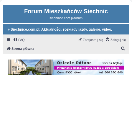
Forum Mieszkańców Siechnic
siechnice.com.pl/forum
Siechnice.com.pl: Aktualności, rozkłady jazdy, galerie, video.
FAQ
Zarejestruj się
Zaloguj się
S
Strona główna
z
u
k
a
j