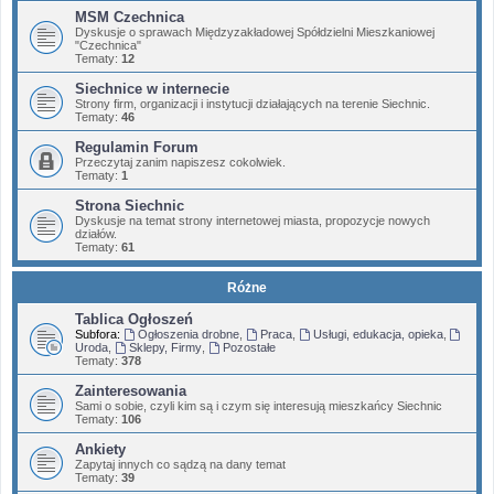
MSM Czechnica
Dyskusje o sprawach Międzyzakładowej Spółdzielni Mieszkaniowej
"Czechnica"
Tematy:
12
Siechnice w internecie
Strony firm, organizacji i instytucji działających na terenie Siechnic.
Tematy:
46
Regulamin Forum
Przeczytaj zanim napiszesz cokolwiek.
Tematy:
1
Strona Siechnic
Dyskusje na temat strony internetowej miasta, propozycje nowych
działów.
Tematy:
61
Różne
Tablica Ogłoszeń
Subfora:
Ogłoszenia drobne
,
Praca
,
Usługi, edukacja, opieka
,
Uroda
,
Sklepy, Firmy
,
Pozostałe
Tematy:
378
Zainteresowania
Sami o sobie, czyli kim są i czym się interesują mieszkańcy Siechnic
Tematy:
106
Ankiety
Zapytaj innych co sądzą na dany temat
Tematy:
39