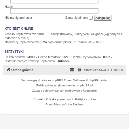
Hasło:
Nie pamiętam hasła
Zapamiętaj mnie
KTO JEST ONLINE
Jest
45
użytkowników online :: 1 zarejestrowany, 0 ukrytych i 44 gości (wg danych z
ostatnich 5 minut)
Najwięcej użytkowników (
925
) było online piątek, 31 marca 2017, 07:01
STATYSTYKI
Liczba postów:
24913
• Liczba tematów:
5321
• Liczba użytkowników:
8062
•
Ostatnio zarejestrowany użytkownik:
Julibom
Strona główna
Strefa czasowa
UTC+01:00
Technologię dostarcza
phpBB
® Forum Software © phpBB Limited
Polski pakiet językowy dostarcza
phpBB.pl
Zasady ochrony danych osobowych
|
Regulamin
Kontakt
·
Polityka prywatności
·
Polityka cookies
Portal Mieszkańców Siechnic