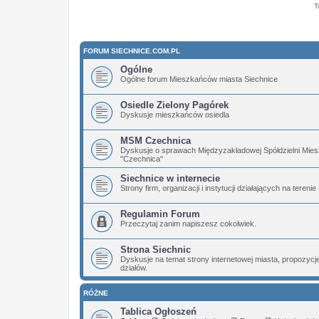
T
FORUM SIECHNICE.COM.PL
Ogólne
Ogólne forum Mieszkańców miasta Siechnice
Osiedle Zielony Pagórek
Dyskusje mieszkańców osiedla
MSM Czechnica
Dyskusje o sprawach Międzyzakładowej Spółdzielni Mies
"Czechnica"
Siechnice w internecie
Strony firm, organizacji i instytucji działających na terenie
Regulamin Forum
Przeczytaj zanim napiszesz cokolwiek.
Strona Siechnic
Dyskusje na temat strony internetowej miasta, propozyc
działów.
RÓŻNE
Tablica Ogłoszeń