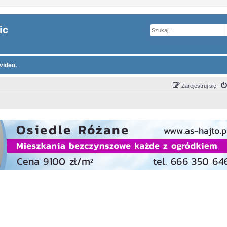
ic
video.
Zarejestruj się