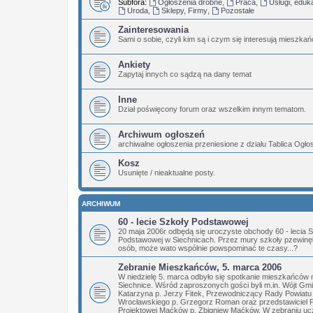
Subfora:
Ogłoszenia drobne
,
Praca
,
Usługi, eduk
Uroda
,
Sklepy, Firmy
,
Pozostałe
Zainteresowania
Sami o sobie, czyli kim są i czym się interesują mieszka
Ankiety
Zapytaj innych co sądzą na dany temat
Inne
Dział poświęcony forum oraz wszelkim innym tematom.
Archiwum ogłoszeń
archiwalne ogłoszenia przeniesione z działu Tablica Ogł
Kosz
Usunięte / nieaktualne posty.
ARCHIWUM
60 - lecie Szkoły Podstawowej
20 maja 2006r odbędą się uroczyste obchody 60 - lecia 
Podstawowej w Siechnicach. Przez mury szkoły pzewinęły
osób, może wato wspólnie powspominać te czasy...?
Zebranie Mieszkańców, 5. marca 2006
W niedzielę 5. marca odbyło się spotkanie mieszkańców 
Siechnice. Wśród zaproszonych gości byli m.in. Wójt Gm
Katarzyna p. Jerzy Fitek, Przewodniczący Rady Powiatu
Wrocławskiego p. Grzegorz Roman oraz przedstawiciel 
Projektowej Maćków p. Zbigniew Maćków. W zebraniu ucz