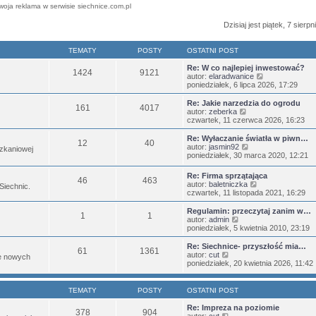
woja reklama w serwisie siechnice.com.pl
Dzisiaj jest piątek, 7 sierp
TEMATY
POSTY
OSTATNI POST
Re: W co najlepiej inwestować?
1424
9121
W
autor:
elaradwanice
y
poniedziałek, 6 lipca 2026, 17:29
ś
w
Re: Jakie narzedzia do ogrodu
161
4017
i
W
autor:
zeberka
e
y
czwartek, 11 czerwca 2026, 16:23
t
ś
l
w
Re: Wyłaczanie światła w piwn…
12
40
n
i
W
autor:
jasmin92
zkaniowej
a
e
y
poniedziałek, 30 marca 2020, 12:21
j
t
ś
n
l
w
Re: Firma sprzątająca
o
n
46
463
i
W
autor:
baletniczka
w
 Siechnic.
a
e
y
czwartek, 11 listopada 2021, 16:29
s
j
t
ś
z
n
l
w
Regulamin: przeczytaj zanim w…
y
o
n
1
1
i
W
autor:
admin
p
w
a
e
y
poniedziałek, 5 kwietnia 2010, 23:19
o
s
j
t
ś
s
z
n
l
w
t
Re: Siechnice- przyszłość mia…
y
o
61
1361
n
i
W
autor:
cut
p
w
je nowych
a
e
y
poniedziałek, 20 kwietnia 2026, 11:42
o
s
j
t
ś
s
z
n
l
w
t
y
o
n
i
p
TEMATY
POSTY
OSTATNI POST
w
a
e
o
s
j
t
s
Re: Impreza na poziomie
z
378
904
n
l
W
t