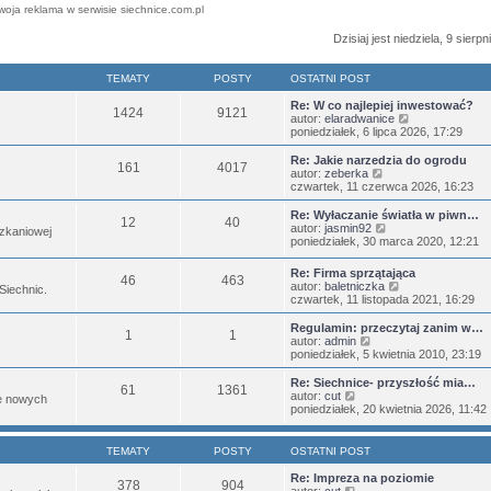
woja reklama w serwisie siechnice.com.pl
Dzisiaj jest niedziela, 9 sierp
TEMATY
POSTY
OSTATNI POST
Re: W co najlepiej inwestować?
1424
9121
W
autor:
elaradwanice
y
poniedziałek, 6 lipca 2026, 17:29
ś
w
Re: Jakie narzedzia do ogrodu
161
4017
i
W
autor:
zeberka
e
y
czwartek, 11 czerwca 2026, 16:23
t
ś
l
w
Re: Wyłaczanie światła w piwn…
12
40
n
i
W
autor:
jasmin92
zkaniowej
a
e
y
poniedziałek, 30 marca 2020, 12:21
j
t
ś
n
l
w
Re: Firma sprzątająca
o
n
46
463
i
W
autor:
baletniczka
w
 Siechnic.
a
e
y
czwartek, 11 listopada 2021, 16:29
s
j
t
ś
z
n
l
w
Regulamin: przeczytaj zanim w…
y
o
n
1
1
i
W
autor:
admin
p
w
a
e
y
poniedziałek, 5 kwietnia 2010, 23:19
o
s
j
t
ś
s
z
n
l
w
t
Re: Siechnice- przyszłość mia…
y
o
61
1361
n
i
W
autor:
cut
p
w
je nowych
a
e
y
poniedziałek, 20 kwietnia 2026, 11:42
o
s
j
t
ś
s
z
n
l
w
t
y
o
n
i
p
TEMATY
POSTY
OSTATNI POST
w
a
e
o
s
j
t
s
Re: Impreza na poziomie
z
378
904
n
l
W
t