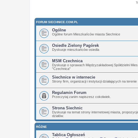
T
FORUM SIECHNICE.COM.PL
Ogólne
Ogólne forum Mieszkańców miasta Siechnice
Osiedle Zielony Pagórek
Dyskusje mieszkańców osiedla
MSM Czechnica
Dyskusje o sprawach Międzyzakładowej Spółdzielni Mies
"Czechnica"
Siechnice w internecie
Strony firm, organizacji i instytucji działających na terenie
Regulamin Forum
Przeczytaj zanim napiszesz cokolwiek.
Strona Siechnic
Dyskusje na temat strony internetowej miasta, propozyc
działów.
RÓŻNE
Tablica Ogłoszeń