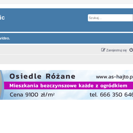
ic
video.
Zarejestruj się