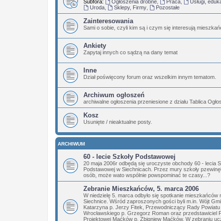
Subfora:
Ogłoszenia drobne
,
Praca
,
Usługi, eduk
Uroda
,
Sklepy, Firmy
,
Pozostałe
Zainteresowania
Sami o sobie, czyli kim są i czym się interesują mieszka
Ankiety
Zapytaj innych co sądzą na dany temat
Inne
Dział poświęcony forum oraz wszelkim innym tematom.
Archiwum ogłoszeń
archiwalne ogłoszenia przeniesione z działu Tablica Ogł
Kosz
Usunięte / nieaktualne posty.
ARCHIWUM
60 - lecie Szkoły Podstawowej
20 maja 2006r odbędą się uroczyste obchody 60 - lecia 
Podstawowej w Siechnicach. Przez mury szkoły pzewinęły
osób, może wato wspólnie powspominać te czasy...?
Zebranie Mieszkańców, 5. marca 2006
W niedzielę 5. marca odbyło się spotkanie mieszkańców 
Siechnice. Wśród zaproszonych gości byli m.in. Wójt Gm
Katarzyna p. Jerzy Fitek, Przewodniczący Rady Powiatu
Wrocławskiego p. Grzegorz Roman oraz przedstawiciel 
Projektowej Maćków p. Zbigniew Maćków. W zebraniu ucz