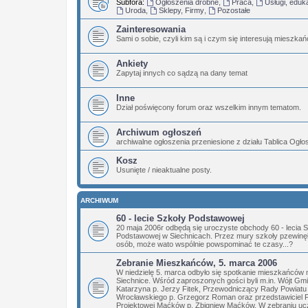
Subfora:
Ogłoszenia drobne
,
Praca
,
Usługi, eduk
Uroda
,
Sklepy, Firmy
,
Pozostałe
Zainteresowania
Sami o sobie, czyli kim są i czym się interesują mieszka
Ankiety
Zapytaj innych co sądzą na dany temat
Inne
Dział poświęcony forum oraz wszelkim innym tematom.
Archiwum ogłoszeń
archiwalne ogłoszenia przeniesione z działu Tablica Ogł
Kosz
Usunięte / nieaktualne posty.
ARCHIWUM
60 - lecie Szkoły Podstawowej
20 maja 2006r odbędą się uroczyste obchody 60 - lecia 
Podstawowej w Siechnicach. Przez mury szkoły pzewinęły
osób, może wato wspólnie powspominać te czasy...?
Zebranie Mieszkańców, 5. marca 2006
W niedzielę 5. marca odbyło się spotkanie mieszkańców 
Siechnice. Wśród zaproszonych gości byli m.in. Wójt Gm
Katarzyna p. Jerzy Fitek, Przewodniczący Rady Powiatu
Wrocławskiego p. Grzegorz Roman oraz przedstawiciel 
Projektowej Maćków p. Zbigniew Maćków. W zebraniu ucz