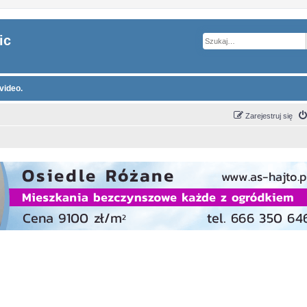
ic
video.
Zarejestruj się