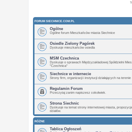
T
FORUM SIECHNICE.COM.PL
Ogólne
Ogólne forum Mieszkańców miasta Siechnice
Osiedle Zielony Pagórek
Dyskusje mieszkańców osiedla
MSM Czechnica
Dyskusje o sprawach Międzyzakładowej Spółdzielni Mies
"Czechnica"
Siechnice w internecie
Strony firm, organizacji i instytucji działających na terenie
Regulamin Forum
Przeczytaj zanim napiszesz cokolwiek.
Strona Siechnic
Dyskusje na temat strony internetowej miasta, propozyc
działów.
RÓŻNE
Tablica Ogłoszeń