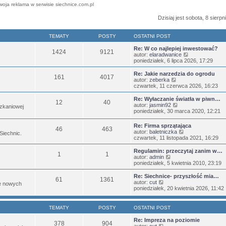
woja reklama w serwisie siechnice.com.pl
Dzisiaj jest sobota, 8 sierp
TEMATY
POSTY
OSTATNI POST
Re: W co najlepiej inwestować?
1424
9121
W
autor:
elaradwanice
y
poniedziałek, 6 lipca 2026, 17:29
ś
w
Re: Jakie narzedzia do ogrodu
161
4017
i
W
autor:
zeberka
e
y
czwartek, 11 czerwca 2026, 16:23
t
ś
l
w
Re: Wyłaczanie światła w piwn…
12
40
n
i
W
autor:
jasmin92
zkaniowej
a
e
y
poniedziałek, 30 marca 2020, 12:21
j
t
ś
n
l
w
Re: Firma sprzątająca
o
n
46
463
i
W
autor:
baletniczka
w
 Siechnic.
a
e
y
czwartek, 11 listopada 2021, 16:29
s
j
t
ś
z
n
l
w
Regulamin: przeczytaj zanim w…
y
o
n
1
1
i
W
autor:
admin
p
w
a
e
y
poniedziałek, 5 kwietnia 2010, 23:19
o
s
j
t
ś
s
z
n
l
w
t
Re: Siechnice- przyszłość mia…
y
o
61
1361
n
i
W
autor:
cut
p
w
je nowych
a
e
y
poniedziałek, 20 kwietnia 2026, 11:42
o
s
j
t
ś
s
z
n
l
w
t
y
o
n
i
p
TEMATY
POSTY
OSTATNI POST
w
a
e
o
s
j
t
s
Re: Impreza na poziomie
z
378
904
n
l
W
t