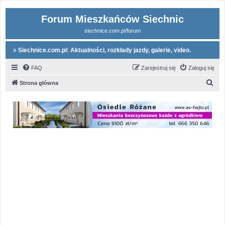
Forum Mieszkańców Siechnic
siechnice.com.pl/forum
Siechnice.com.pl: Aktualności, rozkłady jazdy, galerie, video.
FAQ
Zarejestruj się
Zaloguj się
S
Strona główna
z
u
k
a
j