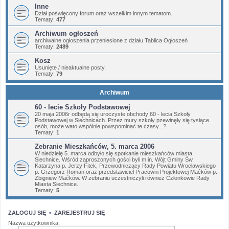
Inne
Dział poświęcony forum oraz wszelkim innym tematom.
Tematy:
477
Archiwum ogłoszeń
archiwalne ogłoszenia przeniesione z działu Tablica Ogłoszeń
Tematy:
2489
Kosz
Usunięte / nieaktualne posty.
Tematy:
79
Archiwum
60 - lecie Szkoły Podstawowej
20 maja 2006r odbędą się uroczyste obchody 60 - lecia Szkoły
Podstawowej w Siechnicach. Przez mury szkoły pzewinęły się tysiące
osób, może wato wspólnie powspominać te czasy...?
Tematy:
1
Zebranie Mieszkańców, 5. marca 2006
W niedzielę 5. marca odbyło się spotkanie mieszkańców miasta
Siechnice. Wśród zaproszonych gości byli m.in. Wójt Gminy Św.
Katarzyna p. Jerzy Fitek, Przewodniczący Rady Powiatu Wrocławskiego
p. Grzegorz Roman oraz przedstawiciel Pracowni Projektowej Maćków p.
Zbigniew Maćków. W zebraniu uczestniczyli również Członkowie Rady
Miasta Siechnice.
Tematy:
5
ZALOGUJ SIĘ
•
ZAREJESTRUJ SIĘ
Nazwa użytkownika: