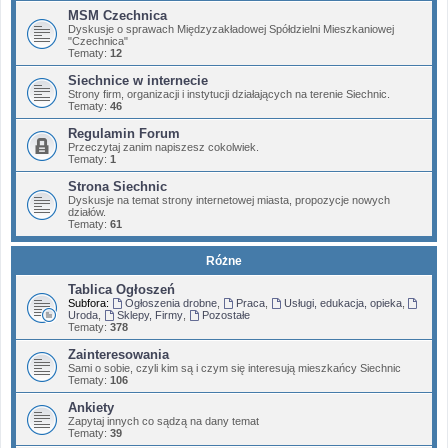
MSM Czechnica
Dyskusje o sprawach Międzyzakładowej Spółdzielni Mieszkaniowej
"Czechnica"
Tematy:
12
Siechnice w internecie
Strony firm, organizacji i instytucji działających na terenie Siechnic.
Tematy:
46
Regulamin Forum
Przeczytaj zanim napiszesz cokolwiek.
Tematy:
1
Strona Siechnic
Dyskusje na temat strony internetowej miasta, propozycje nowych
działów.
Tematy:
61
Różne
Tablica Ogłoszeń
Subfora:
Ogłoszenia drobne
,
Praca
,
Usługi, edukacja, opieka
,
Uroda
,
Sklepy, Firmy
,
Pozostałe
Tematy:
378
Zainteresowania
Sami o sobie, czyli kim są i czym się interesują mieszkańcy Siechnic
Tematy:
106
Ankiety
Zapytaj innych co sądzą na dany temat
Tematy:
39