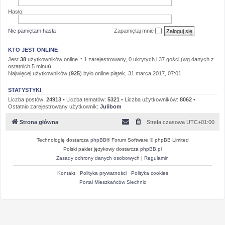
Hasło:
Nie pamiętam hasła
Zapamiętaj mnie
KTO JEST ONLINE
Jest
38
użytkowników online :: 1 zarejestrowany, 0 ukrytych i 37 gości (wg danych z
ostatnich 5 minut)
Najwięcej użytkowników (
925
) było online piątek, 31 marca 2017, 07:01
STATYSTYKI
Liczba postów:
24913
• Liczba tematów:
5321
• Liczba użytkowników:
8062
•
Ostatnio zarejestrowany użytkownik:
Julibom
Strona główna
Strefa czasowa
UTC+01:00
Technologię dostarcza
phpBB
® Forum Software © phpBB Limited
Polski pakiet językowy dostarcza
phpBB.pl
Zasady ochrony danych osobowych
|
Regulamin
Kontakt
·
Polityka prywatności
·
Polityka cookies
Portal Mieszkańców Siechnic