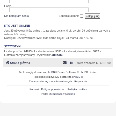
Hasło:
Nie pamiętam hasła
Zapamiętaj mnie
KTO JEST ONLINE
Jest
30
użytkowników online :: 1 zarejestrowany, 0 ukrytych i 29 gości (wg danych z
ostatnich 5 minut)
Najwięcej użytkowników (
925
) było online piątek, 31 marca 2017, 07:01
STATYSTYKI
Liczba postów:
24913
• Liczba tematów:
5321
• Liczba użytkowników:
8062
•
Ostatnio zarejestrowany użytkownik:
Julibom
Strona główna
Strefa czasowa
UTC+01:00
Technologię dostarcza
phpBB
® Forum Software © phpBB Limited
Polski pakiet językowy dostarcza
phpBB.pl
Zasady ochrony danych osobowych
|
Regulamin
Kontakt
·
Polityka prywatności
·
Polityka cookies
Portal Mieszkańców Siechnic