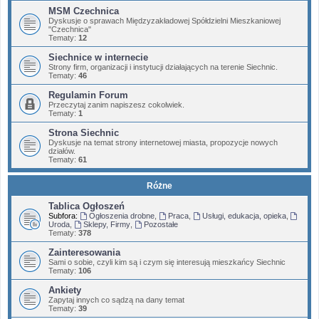
MSM Czechnica
Dyskusje o sprawach Międzyzakładowej Spółdzielni Mieszkaniowej
"Czechnica"
Tematy:
12
Siechnice w internecie
Strony firm, organizacji i instytucji działających na terenie Siechnic.
Tematy:
46
Regulamin Forum
Przeczytaj zanim napiszesz cokolwiek.
Tematy:
1
Strona Siechnic
Dyskusje na temat strony internetowej miasta, propozycje nowych
działów.
Tematy:
61
Różne
Tablica Ogłoszeń
Subfora:
Ogłoszenia drobne
,
Praca
,
Usługi, edukacja, opieka
,
Uroda
,
Sklepy, Firmy
,
Pozostałe
Tematy:
378
Zainteresowania
Sami o sobie, czyli kim są i czym się interesują mieszkańcy Siechnic
Tematy:
106
Ankiety
Zapytaj innych co sądzą na dany temat
Tematy:
39