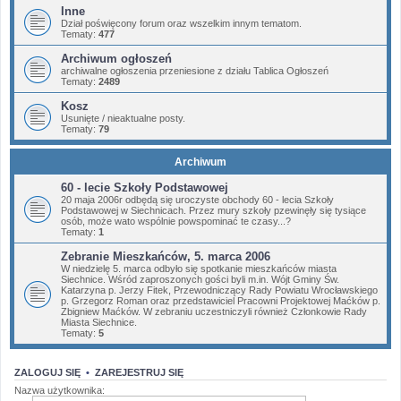
Inne
Dział poświęcony forum oraz wszelkim innym tematom.
Tematy:
477
Archiwum ogłoszeń
archiwalne ogłoszenia przeniesione z działu Tablica Ogłoszeń
Tematy:
2489
Kosz
Usunięte / nieaktualne posty.
Tematy:
79
Archiwum
60 - lecie Szkoły Podstawowej
20 maja 2006r odbędą się uroczyste obchody 60 - lecia Szkoły
Podstawowej w Siechnicach. Przez mury szkoły pzewinęły się tysiące
osób, może wato wspólnie powspominać te czasy...?
Tematy:
1
Zebranie Mieszkańców, 5. marca 2006
W niedzielę 5. marca odbyło się spotkanie mieszkańców miasta
Siechnice. Wśród zaproszonych gości byli m.in. Wójt Gminy Św.
Katarzyna p. Jerzy Fitek, Przewodniczący Rady Powiatu Wrocławskiego
p. Grzegorz Roman oraz przedstawiciel Pracowni Projektowej Maćków p.
Zbigniew Maćków. W zebraniu uczestniczyli również Członkowie Rady
Miasta Siechnice.
Tematy:
5
ZALOGUJ SIĘ
•
ZAREJESTRUJ SIĘ
Nazwa użytkownika: