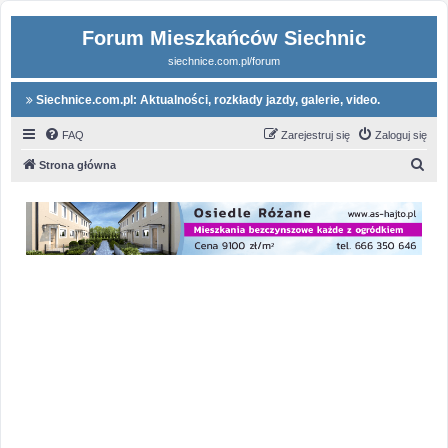
Forum Mieszkańców Siechnic
siechnice.com.pl/forum
Siechnice.com.pl: Aktualności, rozkłady jazdy, galerie, video.
FAQ
Zarejestruj się
Zaloguj się
S
Strona główna
z
u
k
a
j