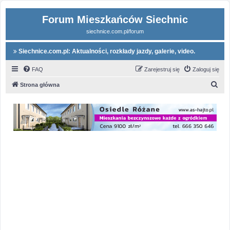
Forum Mieszkańców Siechnic
siechnice.com.pl/forum
Siechnice.com.pl: Aktualności, rozkłady jazdy, galerie, video.
FAQ
Zarejestruj się
Zaloguj się
S
Strona główna
z
u
k
a
j