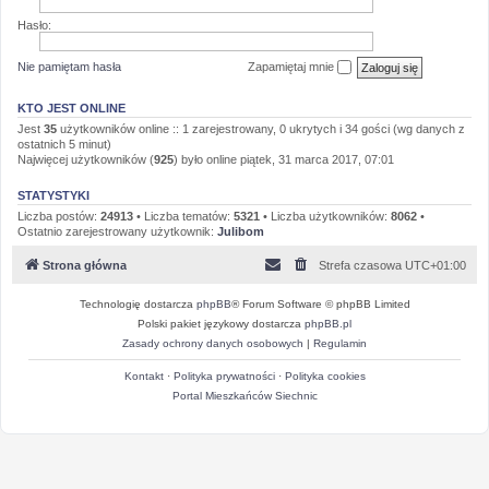
Hasło:
Nie pamiętam hasła
Zapamiętaj mnie
KTO JEST ONLINE
Jest
35
użytkowników online :: 1 zarejestrowany, 0 ukrytych i 34 gości (wg danych z
ostatnich 5 minut)
Najwięcej użytkowników (
925
) było online piątek, 31 marca 2017, 07:01
STATYSTYKI
Liczba postów:
24913
• Liczba tematów:
5321
• Liczba użytkowników:
8062
•
Ostatnio zarejestrowany użytkownik:
Julibom
Strona główna
Strefa czasowa
UTC+01:00
Technologię dostarcza
phpBB
® Forum Software © phpBB Limited
Polski pakiet językowy dostarcza
phpBB.pl
Zasady ochrony danych osobowych
|
Regulamin
Kontakt
·
Polityka prywatności
·
Polityka cookies
Portal Mieszkańców Siechnic