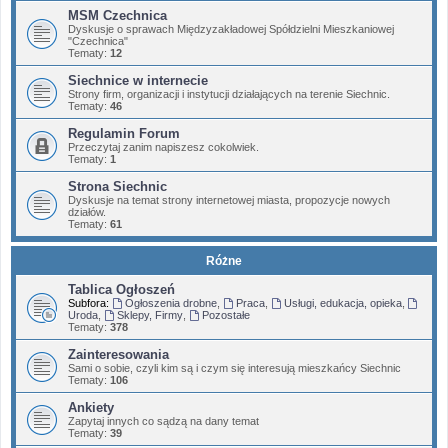
MSM Czechnica
Dyskusje o sprawach Międzyzakładowej Spółdzielni Mieszkaniowej
"Czechnica"
Tematy:
12
Siechnice w internecie
Strony firm, organizacji i instytucji działających na terenie Siechnic.
Tematy:
46
Regulamin Forum
Przeczytaj zanim napiszesz cokolwiek.
Tematy:
1
Strona Siechnic
Dyskusje na temat strony internetowej miasta, propozycje nowych
działów.
Tematy:
61
Różne
Tablica Ogłoszeń
Subfora:
Ogłoszenia drobne
,
Praca
,
Usługi, edukacja, opieka
,
Uroda
,
Sklepy, Firmy
,
Pozostałe
Tematy:
378
Zainteresowania
Sami o sobie, czyli kim są i czym się interesują mieszkańcy Siechnic
Tematy:
106
Ankiety
Zapytaj innych co sądzą na dany temat
Tematy:
39