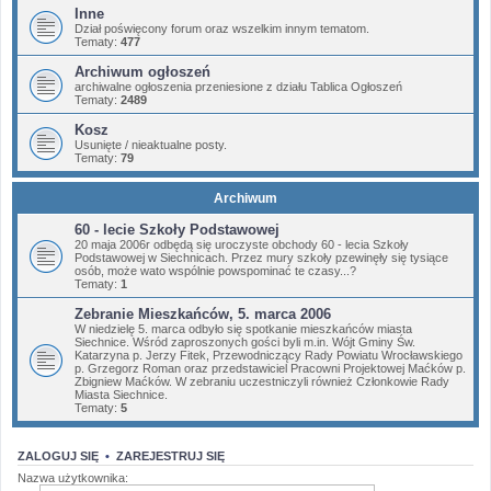
Inne
Dział poświęcony forum oraz wszelkim innym tematom.
Tematy:
477
Archiwum ogłoszeń
archiwalne ogłoszenia przeniesione z działu Tablica Ogłoszeń
Tematy:
2489
Kosz
Usunięte / nieaktualne posty.
Tematy:
79
Archiwum
60 - lecie Szkoły Podstawowej
20 maja 2006r odbędą się uroczyste obchody 60 - lecia Szkoły
Podstawowej w Siechnicach. Przez mury szkoły pzewinęły się tysiące
osób, może wato wspólnie powspominać te czasy...?
Tematy:
1
Zebranie Mieszkańców, 5. marca 2006
W niedzielę 5. marca odbyło się spotkanie mieszkańców miasta
Siechnice. Wśród zaproszonych gości byli m.in. Wójt Gminy Św.
Katarzyna p. Jerzy Fitek, Przewodniczący Rady Powiatu Wrocławskiego
p. Grzegorz Roman oraz przedstawiciel Pracowni Projektowej Maćków p.
Zbigniew Maćków. W zebraniu uczestniczyli również Członkowie Rady
Miasta Siechnice.
Tematy:
5
ZALOGUJ SIĘ
•
ZAREJESTRUJ SIĘ
Nazwa użytkownika: