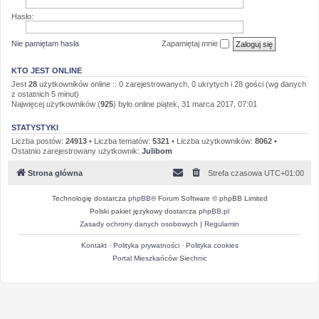
Hasło:
Nie pamiętam hasła
Zapamiętaj mnie
KTO JEST ONLINE
Jest
28
użytkowników online :: 0 zarejestrowanych, 0 ukrytych i 28 gości (wg danych
z ostatnich 5 minut)
Najwięcej użytkowników (
925
) było online piątek, 31 marca 2017, 07:01
STATYSTYKI
Liczba postów:
24913
• Liczba tematów:
5321
• Liczba użytkowników:
8062
•
Ostatnio zarejestrowany użytkownik:
Julibom
Strona główna
Strefa czasowa
UTC+01:00
Technologię dostarcza
phpBB
® Forum Software © phpBB Limited
Polski pakiet językowy dostarcza
phpBB.pl
Zasady ochrony danych osobowych
|
Regulamin
Kontakt
·
Polityka prywatności
·
Polityka cookies
Portal Mieszkańców Siechnic