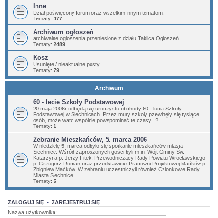
Inne
Dział poświęcony forum oraz wszelkim innym tematom.
Tematy:
477
Archiwum ogłoszeń
archiwalne ogłoszenia przeniesione z działu Tablica Ogłoszeń
Tematy:
2489
Kosz
Usunięte / nieaktualne posty.
Tematy:
79
Archiwum
60 - lecie Szkoły Podstawowej
20 maja 2006r odbędą się uroczyste obchody 60 - lecia Szkoły
Podstawowej w Siechnicach. Przez mury szkoły pzewinęły się tysiące
osób, może wato wspólnie powspominać te czasy...?
Tematy:
1
Zebranie Mieszkańców, 5. marca 2006
W niedzielę 5. marca odbyło się spotkanie mieszkańców miasta
Siechnice. Wśród zaproszonych gości byli m.in. Wójt Gminy Św.
Katarzyna p. Jerzy Fitek, Przewodniczący Rady Powiatu Wrocławskiego
p. Grzegorz Roman oraz przedstawiciel Pracowni Projektowej Maćków p.
Zbigniew Maćków. W zebraniu uczestniczyli również Członkowie Rady
Miasta Siechnice.
Tematy:
5
ZALOGUJ SIĘ
•
ZAREJESTRUJ SIĘ
Nazwa użytkownika: