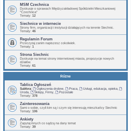
MSM Czechnica
Dyskusje o sprawach Międzyzakładowej Spółdzielni Mieszkaniowej
"Czechnica"
Tematy:
12
Siechnice w internecie
Strony firm, organizacji i instytucji działających na terenie Siechnic.
Tematy:
46
Regulamin Forum
Przeczytaj zanim napiszesz cokolwiek.
Tematy:
1
Strona Siechnic
Dyskusje na temat strony internetowej miasta, propozycje nowych
działów.
Tematy:
61
Różne
Tablica Ogłoszeń
Subfora:
Ogłoszenia drobne
,
Praca
,
Usługi, edukacja, opieka
,
Uroda
,
Sklepy, Firmy
,
Pozostałe
Tematy:
378
Zainteresowania
Sami o sobie, czyli kim są i czym się interesują mieszkańcy Siechnic
Tematy:
106
Ankiety
Zapytaj innych co sądzą na dany temat
Tematy:
39