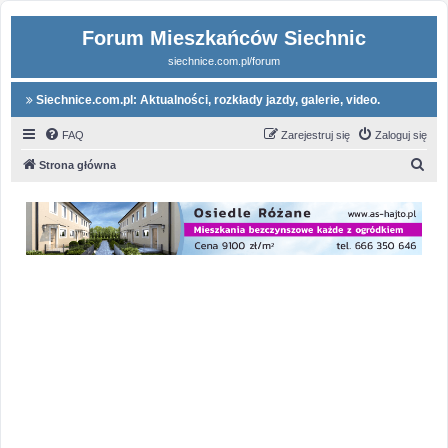
Forum Mieszkańców Siechnic
siechnice.com.pl/forum
Siechnice.com.pl: Aktualności, rozkłady jazdy, galerie, video.
FAQ
Zarejestruj się
Zaloguj się
S
Strona główna
z
u
k
a
j