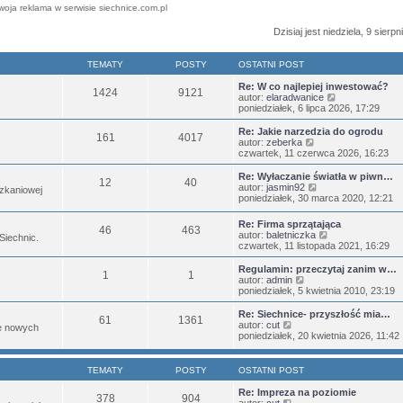
woja reklama w serwisie siechnice.com.pl
Dzisiaj jest niedziela, 9 sierp
TEMATY
POSTY
OSTATNI POST
Re: W co najlepiej inwestować?
1424
9121
W
autor:
elaradwanice
y
poniedziałek, 6 lipca 2026, 17:29
ś
w
Re: Jakie narzedzia do ogrodu
161
4017
i
W
autor:
zeberka
e
y
czwartek, 11 czerwca 2026, 16:23
t
ś
l
w
Re: Wyłaczanie światła w piwn…
12
40
n
i
W
autor:
jasmin92
zkaniowej
a
e
y
poniedziałek, 30 marca 2020, 12:21
j
t
ś
n
l
w
Re: Firma sprzątająca
o
n
46
463
i
W
autor:
baletniczka
w
 Siechnic.
a
e
y
czwartek, 11 listopada 2021, 16:29
s
j
t
ś
z
n
l
w
Regulamin: przeczytaj zanim w…
y
o
n
1
1
i
W
autor:
admin
p
w
a
e
y
poniedziałek, 5 kwietnia 2010, 23:19
o
s
j
t
ś
s
z
n
l
w
t
Re: Siechnice- przyszłość mia…
y
o
61
1361
n
i
W
autor:
cut
p
w
je nowych
a
e
y
poniedziałek, 20 kwietnia 2026, 11:42
o
s
j
t
ś
s
z
n
l
w
t
y
o
n
i
p
TEMATY
POSTY
OSTATNI POST
w
a
e
o
s
j
t
s
Re: Impreza na poziomie
z
378
904
n
l
W
t