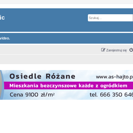
ic
video.
Zarejestruj się