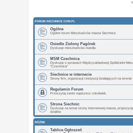
T
FORUM SIECHNICE.COM.PL
Ogólne
Ogólne forum Mieszkańców miasta Siechnice
Osiedle Zielony Pagórek
Dyskusje mieszkańców osiedla
MSM Czechnica
Dyskusje o sprawach Międzyzakładowej Spółdzielni Mies
"Czechnica"
Siechnice w internecie
Strony firm, organizacji i instytucji działających na terenie
Regulamin Forum
Przeczytaj zanim napiszesz cokolwiek.
Strona Siechnic
Dyskusje na temat strony internetowej miasta, propozyc
działów.
RÓŻNE
Tablica Ogłoszeń