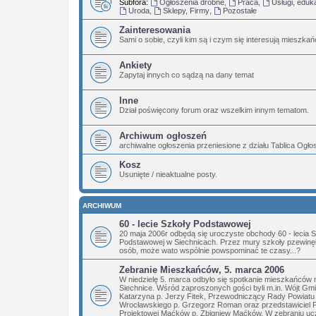
Subfora:
Ogłoszenia drobne
,
Praca
,
Usługi, eduk
Uroda
,
Sklepy, Firmy
,
Pozostałe
Zainteresowania
Sami o sobie, czyli kim są i czym się interesują mieszka
Ankiety
Zapytaj innych co sądzą na dany temat
Inne
Dział poświęcony forum oraz wszelkim innym tematom.
Archiwum ogłoszeń
archiwalne ogłoszenia przeniesione z działu Tablica Ogł
Kosz
Usunięte / nieaktualne posty.
ARCHIWUM
60 - lecie Szkoły Podstawowej
20 maja 2006r odbędą się uroczyste obchody 60 - lecia 
Podstawowej w Siechnicach. Przez mury szkoły pzewinęły
osób, może wato wspólnie powspominać te czasy...?
Zebranie Mieszkańców, 5. marca 2006
W niedzielę 5. marca odbyło się spotkanie mieszkańców 
Siechnice. Wśród zaproszonych gości byli m.in. Wójt Gm
Katarzyna p. Jerzy Fitek, Przewodniczący Rady Powiatu
Wrocławskiego p. Grzegorz Roman oraz przedstawiciel 
Projektowej Maćków p. Zbigniew Maćków. W zebraniu ucz