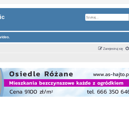
ic
video.
Zarejestruj się