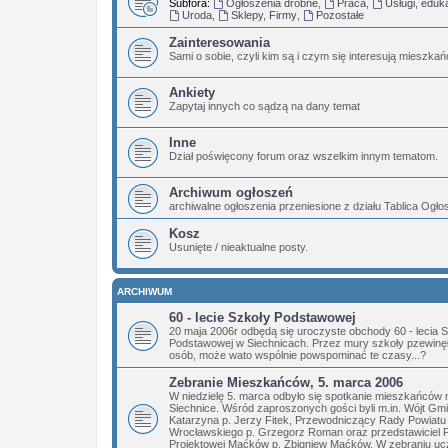
Subfora:
Ogłoszenia drobne
,
Praca
,
Usługi, eduk
Uroda
,
Sklepy, Firmy
,
Pozostałe
Zainteresowania
Sami o sobie, czyli kim są i czym się interesują mieszka
Ankiety
Zapytaj innych co sądzą na dany temat
Inne
Dział poświęcony forum oraz wszelkim innym tematom.
Archiwum ogłoszeń
archiwalne ogłoszenia przeniesione z działu Tablica Ogł
Kosz
Usunięte / nieaktualne posty.
ARCHIWUM
60 - lecie Szkoły Podstawowej
20 maja 2006r odbędą się uroczyste obchody 60 - lecia 
Podstawowej w Siechnicach. Przez mury szkoły pzewinęły
osób, może wato wspólnie powspominać te czasy...?
Zebranie Mieszkańców, 5. marca 2006
W niedzielę 5. marca odbyło się spotkanie mieszkańców 
Siechnice. Wśród zaproszonych gości byli m.in. Wójt Gm
Katarzyna p. Jerzy Fitek, Przewodniczący Rady Powiatu
Wrocławskiego p. Grzegorz Roman oraz przedstawiciel 
Projektowej Maćków p. Zbigniew Maćków. W zebraniu ucz