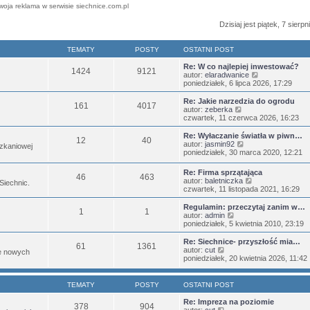
woja reklama w serwisie siechnice.com.pl
Dzisiaj jest piątek, 7 sierp
TEMATY
POSTY
OSTATNI POST
Re: W co najlepiej inwestować?
1424
9121
W
autor:
elaradwanice
y
poniedziałek, 6 lipca 2026, 17:29
ś
w
Re: Jakie narzedzia do ogrodu
161
4017
i
W
autor:
zeberka
e
y
czwartek, 11 czerwca 2026, 16:23
t
ś
l
w
Re: Wyłaczanie światła w piwn…
12
40
n
i
W
autor:
jasmin92
zkaniowej
a
e
y
poniedziałek, 30 marca 2020, 12:21
j
t
ś
n
l
w
Re: Firma sprzątająca
o
n
46
463
i
W
autor:
baletniczka
w
 Siechnic.
a
e
y
czwartek, 11 listopada 2021, 16:29
s
j
t
ś
z
n
l
w
Regulamin: przeczytaj zanim w…
y
o
n
1
1
i
W
autor:
admin
p
w
a
e
y
poniedziałek, 5 kwietnia 2010, 23:19
o
s
j
t
ś
s
z
n
l
w
t
Re: Siechnice- przyszłość mia…
y
o
61
1361
n
i
W
autor:
cut
p
w
je nowych
a
e
y
poniedziałek, 20 kwietnia 2026, 11:42
o
s
j
t
ś
s
z
n
l
w
t
y
o
n
i
p
TEMATY
POSTY
OSTATNI POST
w
a
e
o
s
j
t
s
Re: Impreza na poziomie
z
378
904
n
l
W
t