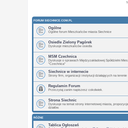
T
FORUM SIECHNICE.COM.PL
Ogólne
Ogólne forum Mieszkańców miasta Siechnice
Osiedle Zielony Pagórek
Dyskusje mieszkańców osiedla
MSM Czechnica
Dyskusje o sprawach Międzyzakładowej Spółdzielni Mies
"Czechnica"
Siechnice w internecie
Strony firm, organizacji i instytucji działających na terenie
Regulamin Forum
Przeczytaj zanim napiszesz cokolwiek.
Strona Siechnic
Dyskusje na temat strony internetowej miasta, propozyc
działów.
RÓŻNE
Tablica Ogłoszeń