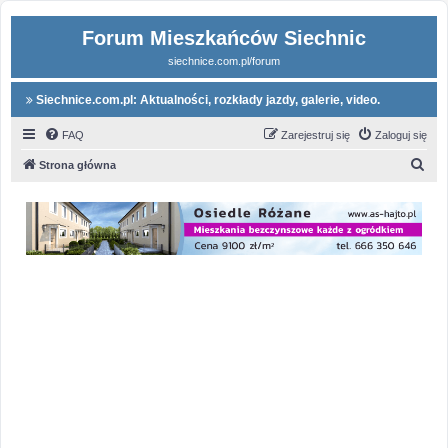
Forum Mieszkańców Siechnic
siechnice.com.pl/forum
Siechnice.com.pl: Aktualności, rozkłady jazdy, galerie, video.
FAQ
Zarejestruj się
Zaloguj się
S
Strona główna
z
u
k
a
j