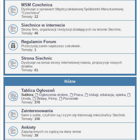
MSM Czechnica
Dyskusje o sprawach Międzyzakładowej Spółdzielni Mieszkaniowej
"Czechnica"
Tematy:
12
Siechnice w internecie
Strony firm, organizacji i instytucji działających na terenie Siechnic.
Tematy:
46
Regulamin Forum
Przeczytaj zanim napiszesz cokolwiek.
Tematy:
1
Strona Siechnic
Dyskusje na temat strony internetowej miasta, propozycje nowych
działów.
Tematy:
61
Różne
Tablica Ogłoszeń
Subfora:
Ogłoszenia drobne
,
Praca
,
Usługi, edukacja, opieka
,
Uroda
,
Sklepy, Firmy
,
Pozostałe
Tematy:
378
Zainteresowania
Sami o sobie, czyli kim są i czym się interesują mieszkańcy Siechnic
Tematy:
106
Ankiety
Zapytaj innych co sądzą na dany temat
Tematy:
39