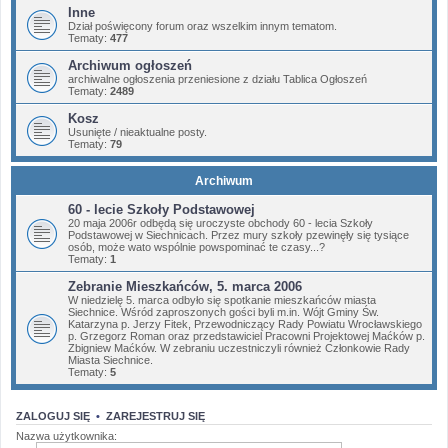
Inne
Dział poświęcony forum oraz wszelkim innym tematom.
Tematy:
477
Archiwum ogłoszeń
archiwalne ogłoszenia przeniesione z działu Tablica Ogłoszeń
Tematy:
2489
Kosz
Usunięte / nieaktualne posty.
Tematy:
79
Archiwum
60 - lecie Szkoły Podstawowej
20 maja 2006r odbędą się uroczyste obchody 60 - lecia Szkoły
Podstawowej w Siechnicach. Przez mury szkoły pzewinęły się tysiące
osób, może wato wspólnie powspominać te czasy...?
Tematy:
1
Zebranie Mieszkańców, 5. marca 2006
W niedzielę 5. marca odbyło się spotkanie mieszkańców miasta
Siechnice. Wśród zaproszonych gości byli m.in. Wójt Gminy Św.
Katarzyna p. Jerzy Fitek, Przewodniczący Rady Powiatu Wrocławskiego
p. Grzegorz Roman oraz przedstawiciel Pracowni Projektowej Maćków p.
Zbigniew Maćków. W zebraniu uczestniczyli również Członkowie Rady
Miasta Siechnice.
Tematy:
5
ZALOGUJ SIĘ
•
ZAREJESTRUJ SIĘ
Nazwa użytkownika: