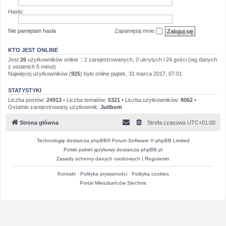
Hasło:
Nie pamiętam hasła
Zapamiętaj mnie
KTO JEST ONLINE
Jest
26
użytkowników online :: 2 zarejestrowanych, 0 ukrytych i 24 gości (wg danych
z ostatnich 5 minut)
Najwięcej użytkowników (
925
) było online piątek, 31 marca 2017, 07:01
STATYSTYKI
Liczba postów:
24913
• Liczba tematów:
5321
• Liczba użytkowników:
8062
•
Ostatnio zarejestrowany użytkownik:
Julibom
Strona główna
Strefa czasowa
UTC+01:00
Technologię dostarcza
phpBB
® Forum Software © phpBB Limited
Polski pakiet językowy dostarcza
phpBB.pl
Zasady ochrony danych osobowych
|
Regulamin
Kontakt
·
Polityka prywatności
·
Polityka cookies
Portal Mieszkańców Siechnic