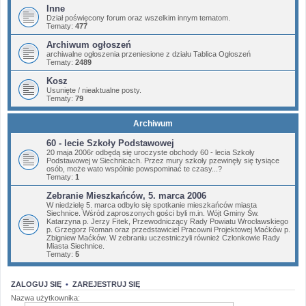
Inne
Dział poświęcony forum oraz wszelkim innym tematom.
Tematy:
477
Archiwum ogłoszeń
archiwalne ogłoszenia przeniesione z działu Tablica Ogłoszeń
Tematy:
2489
Kosz
Usunięte / nieaktualne posty.
Tematy:
79
Archiwum
60 - lecie Szkoły Podstawowej
20 maja 2006r odbędą się uroczyste obchody 60 - lecia Szkoły
Podstawowej w Siechnicach. Przez mury szkoły pzewinęły się tysiące
osób, może wato wspólnie powspominać te czasy...?
Tematy:
1
Zebranie Mieszkańców, 5. marca 2006
W niedzielę 5. marca odbyło się spotkanie mieszkańców miasta
Siechnice. Wśród zaproszonych gości byli m.in. Wójt Gminy Św.
Katarzyna p. Jerzy Fitek, Przewodniczący Rady Powiatu Wrocławskiego
p. Grzegorz Roman oraz przedstawiciel Pracowni Projektowej Maćków p.
Zbigniew Maćków. W zebraniu uczestniczyli również Członkowie Rady
Miasta Siechnice.
Tematy:
5
ZALOGUJ SIĘ
•
ZAREJESTRUJ SIĘ
Nazwa użytkownika: