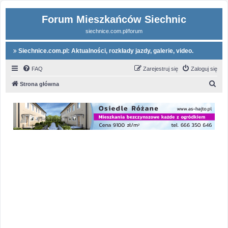
Forum Mieszkańców Siechnic
siechnice.com.pl/forum
Siechnice.com.pl: Aktualności, rozkłady jazdy, galerie, video.
FAQ
Zarejestruj się
Zaloguj się
S
Strona główna
z
u
k
a
j