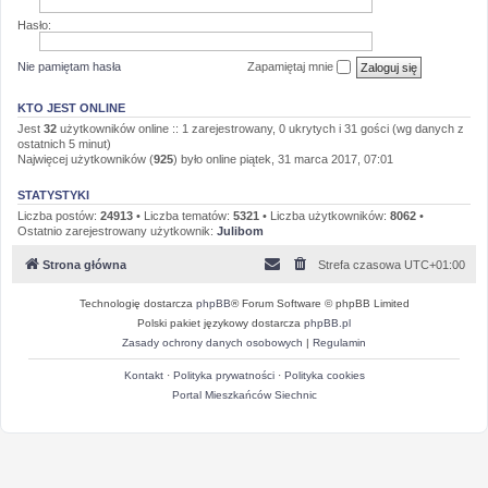
Hasło:
Nie pamiętam hasła
Zapamiętaj mnie
KTO JEST ONLINE
Jest
32
użytkowników online :: 1 zarejestrowany, 0 ukrytych i 31 gości (wg danych z
ostatnich 5 minut)
Najwięcej użytkowników (
925
) było online piątek, 31 marca 2017, 07:01
STATYSTYKI
Liczba postów:
24913
• Liczba tematów:
5321
• Liczba użytkowników:
8062
•
Ostatnio zarejestrowany użytkownik:
Julibom
Strona główna
Strefa czasowa
UTC+01:00
Technologię dostarcza
phpBB
® Forum Software © phpBB Limited
Polski pakiet językowy dostarcza
phpBB.pl
Zasady ochrony danych osobowych
|
Regulamin
Kontakt
·
Polityka prywatności
·
Polityka cookies
Portal Mieszkańców Siechnic