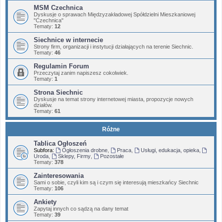
MSM Czechnica
Dyskusje o sprawach Międzyzakładowej Spółdzielni Mieszkaniowej
"Czechnica"
Tematy:
12
Siechnice w internecie
Strony firm, organizacji i instytucji działających na terenie Siechnic.
Tematy:
46
Regulamin Forum
Przeczytaj zanim napiszesz cokolwiek.
Tematy:
1
Strona Siechnic
Dyskusje na temat strony internetowej miasta, propozycje nowych
działów.
Tematy:
61
Różne
Tablica Ogłoszeń
Subfora:
Ogłoszenia drobne
,
Praca
,
Usługi, edukacja, opieka
,
Uroda
,
Sklepy, Firmy
,
Pozostałe
Tematy:
378
Zainteresowania
Sami o sobie, czyli kim są i czym się interesują mieszkańcy Siechnic
Tematy:
106
Ankiety
Zapytaj innych co sądzą na dany temat
Tematy:
39