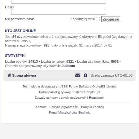
Hasło:
Nie pamiętam hasła
Zapamiętaj mnie
KTO JEST ONLINE
Jest
54
użytkowników online :: 1 zarejestrowany, 0 ukrytych i 53 gości (wg danych z
ostatnich 5 minut)
Najwięcej użytkowników (
925
) było online piątek, 31 marca 2017, 07:01
STATYSTYKI
Liczba postów:
24913
• Liczba tematów:
5321
• Liczba użytkowników:
8062
•
Ostatnio zarejestrowany użytkownik:
Julibom
Strona główna
Strefa czasowa
UTC+01:00
Technologię dostarcza
phpBB
® Forum Software © phpBB Limited
Polski pakiet językowy dostarcza
phpBB.pl
Zasady ochrony danych osobowych
|
Regulamin
Kontakt
·
Polityka prywatności
·
Polityka cookies
Portal Mieszkańców Siechnic