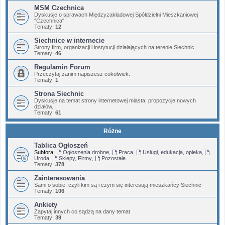
MSM Czechnica
Dyskusje o sprawach Międzyzakładowej Spółdzielni Mieszkaniowej
"Czechnica"
Tematy:
12
Siechnice w internecie
Strony firm, organizacji i instytucji działających na terenie Siechnic.
Tematy:
46
Regulamin Forum
Przeczytaj zanim napiszesz cokolwiek.
Tematy:
1
Strona Siechnic
Dyskusje na temat strony internetowej miasta, propozycje nowych
działów.
Tematy:
61
Różne
Tablica Ogłoszeń
Subfora:
Ogłoszenia drobne
,
Praca
,
Usługi, edukacja, opieka
,
Uroda
,
Sklepy, Firmy
,
Pozostałe
Tematy:
378
Zainteresowania
Sami o sobie, czyli kim są i czym się interesują mieszkańcy Siechnic
Tematy:
106
Ankiety
Zapytaj innych co sądzą na dany temat
Tematy:
39