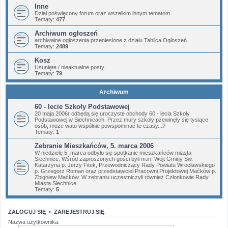
Inne
Dział poświęcony forum oraz wszelkim innym tematom.
Tematy:
477
Archiwum ogłoszeń
archiwalne ogłoszenia przeniesione z działu Tablica Ogłoszeń
Tematy:
2489
Kosz
Usunięte / nieaktualne posty.
Tematy:
79
Archiwum
60 - lecie Szkoły Podstawowej
20 maja 2006r odbędą się uroczyste obchody 60 - lecia Szkoły
Podstawowej w Siechnicach. Przez mury szkoły pzewinęły się tysiące
osób, może wato wspólnie powspominać te czasy...?
Tematy:
1
Zebranie Mieszkańców, 5. marca 2006
W niedzielę 5. marca odbyło się spotkanie mieszkańców miasta
Siechnice. Wśród zaproszonych gości byli m.in. Wójt Gminy Św.
Katarzyna p. Jerzy Fitek, Przewodniczący Rady Powiatu Wrocławskiego
p. Grzegorz Roman oraz przedstawiciel Pracowni Projektowej Maćków p.
Zbigniew Maćków. W zebraniu uczestniczyli również Członkowie Rady
Miasta Siechnice.
Tematy:
5
ZALOGUJ SIĘ
•
ZAREJESTRUJ SIĘ
Nazwa użytkownika: