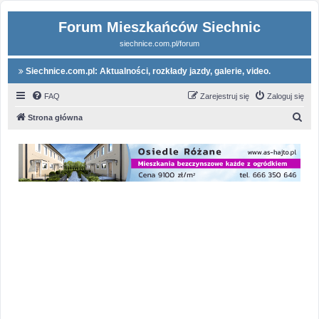
Forum Mieszkańców Siechnic
siechnice.com.pl/forum
Siechnice.com.pl: Aktualności, rozkłady jazdy, galerie, video.
FAQ
Zarejestruj się
Zaloguj się
S
Strona główna
z
u
k
a
j