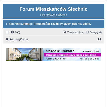
Forum Mieszkańców Siechnic
siechnice.com.pl/forum
Siechnice.com.pl: Aktualności, rozkłady jazdy, galerie, video.
FAQ
Zarejestruj się
Zaloguj się
S
Strona główna
z
u
k
a
j