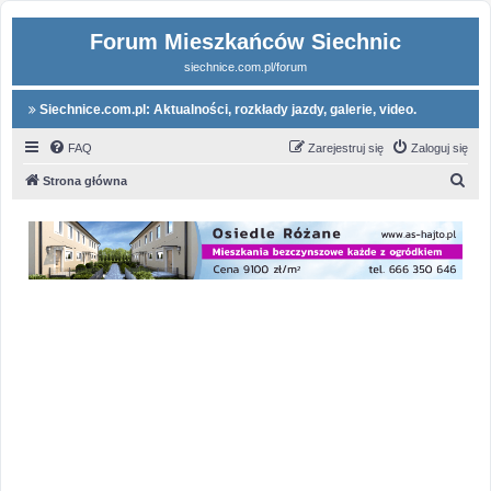
Forum Mieszkańców Siechnic
siechnice.com.pl/forum
Siechnice.com.pl: Aktualności, rozkłady jazdy, galerie, video.
FAQ
Zarejestruj się
Zaloguj się
S
Strona główna
z
u
k
a
j