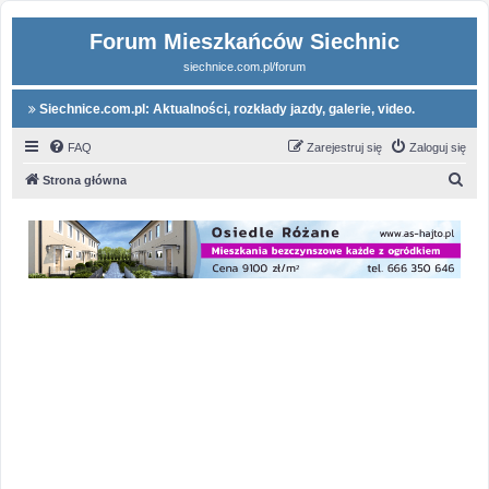
Forum Mieszkańców Siechnic
siechnice.com.pl/forum
Siechnice.com.pl: Aktualności, rozkłady jazdy, galerie, video.
FAQ
Zarejestruj się
Zaloguj się
S
Strona główna
z
u
k
a
j