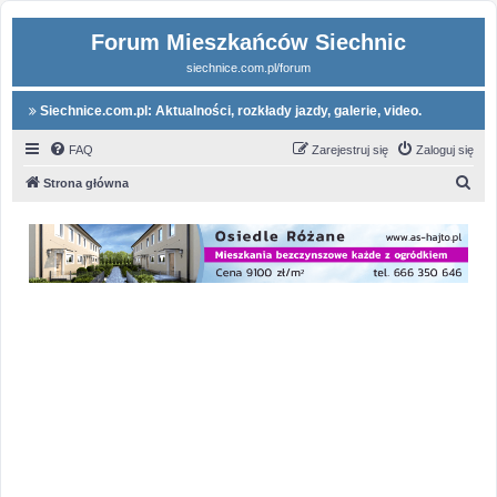
Forum Mieszkańców Siechnic
siechnice.com.pl/forum
Siechnice.com.pl: Aktualności, rozkłady jazdy, galerie, video.
FAQ
Zarejestruj się
Zaloguj się
S
Strona główna
z
u
k
a
j