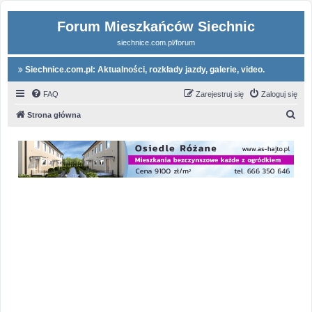
Forum Mieszkańców Siechnic
siechnice.com.pl/forum
Siechnice.com.pl: Aktualności, rozkłady jazdy, galerie, video.
FAQ
Zarejestruj się
Zaloguj się
S
Strona główna
z
u
k
a
j