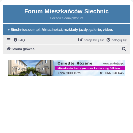
Forum Mieszkańców Siechnic
siechnice.com.pl/forum
Siechnice.com.pl: Aktualności, rozkłady jazdy, galerie, video.
FAQ
Zarejestruj się
Zaloguj się
S
Strona główna
z
u
k
a
j