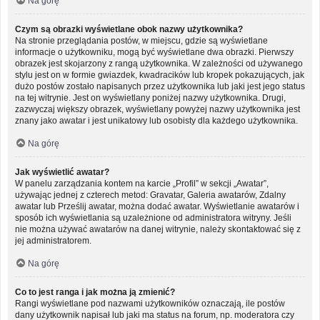
Na górę
Czym są obrazki wyświetlane obok nazwy użytkownika?
Na stronie przeglądania postów, w miejscu, gdzie są wyświetlane
informacje o użytkowniku, mogą być wyświetlane dwa obrazki. Pierwszy
obrazek jest skojarzony z rangą użytkownika. W zależności od używanego
stylu jest on w formie gwiazdek, kwadracików lub kropek pokazujących, jak
dużo postów zostało napisanych przez użytkownika lub jaki jest jego status
na tej witrynie. Jest on wyświetlany poniżej nazwy użytkownika. Drugi,
zazwyczaj większy obrazek, wyświetlany powyżej nazwy użytkownika jest
znany jako awatar i jest unikatowy lub osobisty dla każdego użytkownika.
Na górę
Jak wyświetlić awatar?
W panelu zarządzania kontem na karcie „Profil” w sekcji „Awatar”,
używając jednej z czterech metod: Gravatar, Galeria awatarów, Zdalny
awatar lub Prześlij awatar, można dodać awatar. Wyświetlanie awatarów i
sposób ich wyświetlania są uzależnione od administratora witryny. Jeśli
nie można używać awatarów na danej witrynie, należy skontaktować się z
jej administratorem.
Na górę
Co to jest ranga i jak można ją zmienić?
Rangi wyświetlane pod nazwami użytkowników oznaczają, ile postów
dany użytkownik napisał lub jaki ma status na forum, np. moderatora czy