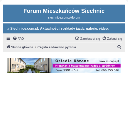
Forum Mieszkańców Siechnic
siechnice.com.pl/forum
Siechnice.com.pl: Aktualności, rozkłady jazdy, galerie, video.
FAQ
Zarejestruj się
Zaloguj się
S
Strona główna
Często zadawane pytania
z
u
k
a
j