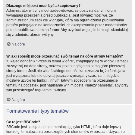
Dlaczego mój post musi być akceptowany?
Administrator witryny mógł zadecydować, że posty na danym forum
wymagają przejrzenia przed publikacją. Jest również możliwe, że
administrator umieścił cię w grupie, która ma ograniczenia publikowania
postów polegające na konieczności ich akceptowania przez moderatorów
przed opublikowaniem na forum. Aby uzyskać więcej informacji, skontaktuj
się z administratorem witryny.
Na górę
W jaki sposób mogę przesunąć swój temat na górę strony tematów?
Klikając odnośnik “Przesuń temat w górę”, znajdujący się w widoku tematu
zazwyczaj na dole strony, możesz przesunąć go na samą górę pierwszej
strony forum. Jeśli nie widać takiego odnośnika, oznacza to, że funkcja ta
jest wyłączona lub nie upłynął jeszcze wymagany czas, zanim będzie
możliwe użycie tej funkcji. Innym, łatwym sposobem na przesunięcie
tematu na początek, jest napisanie w nim posta. Należy pamiętać, aby przy
tym przestrzegać regulaminu witryny.
Na górę
Formatowanie i typy tematów
Co to jest BBCode?
BBCode jest specjalną implementacją języka HTML, która daje lepszą
kontrolę formatowania poszczególnych elementów w postach. Używanie