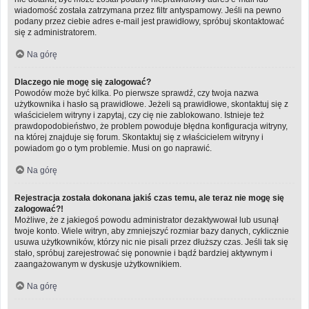
wiadomość została zatrzymana przez filtr antyspamowy. Jeśli na pewno
podany przez ciebie adres e-mail jest prawidłowy, spróbuj skontaktować
się z administratorem.
Na górę
Dlaczego nie mogę się zalogować?
Powodów może być kilka. Po pierwsze sprawdź, czy twoja nazwa
użytkownika i hasło są prawidłowe. Jeżeli są prawidłowe, skontaktuj się z
właścicielem witryny i zapytaj, czy cię nie zablokowano. Istnieje też
prawdopodobieństwo, że problem powoduje błędna konfiguracja witryny,
na której znajduje się forum. Skontaktuj się z właścicielem witryny i
powiadom go o tym problemie. Musi on go naprawić.
Na górę
Rejestracja została dokonana jakiś czas temu, ale teraz nie mogę się
zalogować?!
Możliwe, że z jakiegoś powodu administrator dezaktywował lub usunął
twoje konto. Wiele witryn, aby zmniejszyć rozmiar bazy danych, cyklicznie
usuwa użytkowników, którzy nic nie pisali przez dłuższy czas. Jeśli tak się
stało, spróbuj zarejestrować się ponownie i bądź bardziej aktywnym i
zaangażowanym w dyskusje użytkownikiem.
Na górę