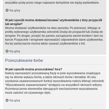
wszystkie posty przez niego napisane domyślnie nie będą wyświetlane.
Na górę
W jaki sposób można dodawać/usuwać użytkowników z listy przyjaciół
lub wrogów?
Można dodawać użytkowników na dwa sposoby. Po pierwsze, klikając w
profilu wybranego użytkownika odnośnik
Dodaj do przyjaciół
lub
Dodaj do
wrogów
. Po drugie, przejść do panelu zarządzania swoim kontem i tam na
karcie
Przyjaciele i wrogowie
wprowadzić odpowiednie dane użytkownika.
Na tej samej karcie można także usuwać użytkowników z list.
Na górę
Przeszukiwanie forów
W jaki sposób można przeszukiwać fora?
Należy wprowadzić poszukiwaną frazę w pole wyszukiwania znajdujące
się na stronie wykazu forów, a także stronach forów i tematów. W celu
uzyskania zaawansowanych funkcji wyszukiwania należy kliknąć odnośnik
“Wyszukiwanie zaawansowane” dostępny na wszystkich stronach witryny.
Rozmieszczenie elementów sterujących mechanizmem wyszukiwania
może zależeć od używanego stylu.
Na górę