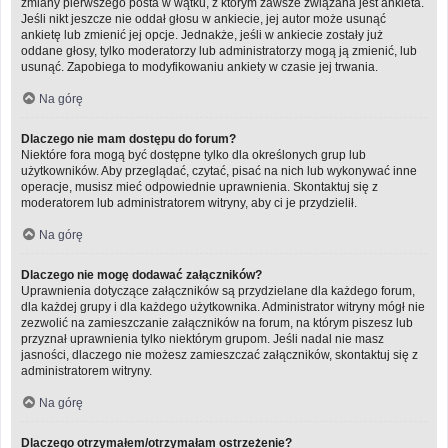
zmiany pierwszego posta w wątku, z którym zawsze związana jest ankieta.
Jeśli nikt jeszcze nie oddał głosu w ankiecie, jej autor może usunąć
ankietę lub zmienić jej opcje. Jednakże, jeśli w ankiecie zostały już
oddane głosy, tylko moderatorzy lub administratorzy mogą ją zmienić, lub
usunąć. Zapobiega to modyfikowaniu ankiety w czasie jej trwania.
Na górę
Dlaczego nie mam dostępu do forum?
Niektóre fora mogą być dostępne tylko dla określonych grup lub
użytkowników. Aby przeglądać, czytać, pisać na nich lub wykonywać inne
operacje, musisz mieć odpowiednie uprawnienia. Skontaktuj się z
moderatorem lub administratorem witryny, aby ci je przydzielił.
Na górę
Dlaczego nie mogę dodawać załączników?
Uprawnienia dotyczące załączników są przydzielane dla każdego forum,
dla każdej grupy i dla każdego użytkownika. Administrator witryny mógł nie
zezwolić na zamieszczanie załączników na forum, na którym piszesz lub
przyznał uprawnienia tylko niektórym grupom. Jeśli nadal nie masz
jasności, dlaczego nie możesz zamieszczać załączników, skontaktuj się z
administratorem witryny.
Na górę
Dlaczego otrzymałem/otrzymałam ostrzeżenie?