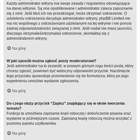
Każdy administrator witryny ma swoje zasady i regulaminy obowiązujące
na danej witrynie. Są one opublikowane i administrator zaleca zapoznanie
się z nimi. Jeśli ktoś ich nie przestrzegał, może otrzymać ostrzeżenie. O
udzieleniu ostrzeżenia decyduje administrator witryny. phpBB Limited nie
ma nic wspólnego z ostrzeżeniami udzielanymi na tej witrynie i nie ponosi
żadnej odpowiedzialności związanej z nimi. Jeśli nadal nie masz jasności,
dlaczego otrzymałeś/otrzymałaś ostrzeżenie, skontaktuj się z
administratorem witryny.
Na górę
W jaki sposób można zgłosić posty moderatorowi?
Jeśli administrator na to zezwolił, w prawym górnym rogu treści posta, który
chcesz zgłosić, powinien być widoczny odpowiedni przycisk. Naciśnięcie
tego przycisku spowoduje przeniesienie cię do formularza, który po jego
wypełnieniu umożliwi wysłanie zgłoszenia.
Na górę
Do czego służy przycisk “Zapisz” znajdujący się w oknie tworzenia
tematu?
Funkcja ta umożliwia zapisanie kopii roboczej i dokończenie pisania oraz
wysłanie w późniejszym czasie. Zapisaną kopię roboczą można wczytać z
poziomu panelu użytkownika.
Na górę