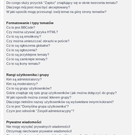
Do czego służy przycisk “Zapisz” znajdujący się w oknie tworzenia tematu?
Dlaczego mój post musi być akceptowany?
W jaki sposób mogę przesunąć swój temat na górę strony tematów?
Formatowanie i typy tematów
Co to jest BBCode?
Czy można używać języka HTML?
Co to są są emotikony?
Czy można umieszczać obrazki w poście?
Co to są ogłoszenia globalne?
Co to są ogłoszenia?
Co to są przyklejone tematy?
Co to są zamknięte tematy?
Co to są ikony tematu?
Rangi użytkownika i grupy
Kim są administratorzy?
Kim są moderatorzy?
Co to są grupy użytkowników?
Gdzie znajduje się spis grup użytkowników i jak można dołączyć do grupy?
W jaki sposób można zostać liderem grupy?
Dlaczego niektóre nazwy użytkowników są wyświetlane innymi kolorami?
Co to jest “Domyślna grupa użytkownika”?
Czym jest odnośnik “Zespół administracyjny”?
Prywatne wiadomości
Nie mogę wysyłać prywatnych wiadomości!
Otrzymuję niechciane prywatne wiadomości!