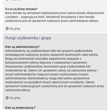
Co to są ikony tematu?
Ikony tematu są obrazkami wybieranymi przez autora tematu skojarzonymi
z postami – sugerują ich treść. Możliwość korzystania z ikon tematu
uzależniona jest od uprawnień nadanych przez administratora witryny.
Na górę
Rangi użytkownika i grupy
Kim są administratorzy?
Administratorzy są użytkownikami albo też grupami użytkowników
posiadającymi najwyższy poziom uprawnień kontrolnych całej witryny.
Mogą oni kontrolować wszystkie zagadnienia związane z
funkcjonowaniem witryny włącznie z nadawaniem uprawnień,
blokowaniem użytkowników, tworzeniem grup użytkowników lub
moderatorów itp. Zakres ich uprawnień zależy od założyciela witryny i
innych administratorów mających prawo nominowania nowych
administratorów. Administratorzy mogą mieć pełne uprawnienia
moderatorów na wszystkich forach utworzonych na witrynie. Zakres
uprawnień moderacyjnych uzależniony jest od uprawnień nadanych przez
założyciela witryny.
Na górę
Kim są moderatorzy?