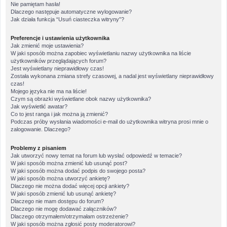
Nie pamiętam hasła!
Dlaczego następuje automatyczne wylogowanie?
Jak działa funkcja “Usuń ciasteczka witryny”?
Preferencje i ustawienia użytkownika
Jak zmienić moje ustawienia?
W jaki sposób można zapobiec wyświetlaniu nazwy użytkownika na liście
użytkowników przeglądających forum?
Jest wyświetlany nieprawidłowy czas!
Została wykonana zmiana strefy czasowej, a nadal jest wyświetlany nieprawidłowy
czas!
Mojego języka nie ma na liście!
Czym są obrazki wyświetlane obok nazwy użytkownika?
Jak wyświetlić awatar?
Co to jest ranga i jak można ją zmienić?
Podczas próby wysłania wiadomości e-mail do użytkownika witryna prosi mnie o
zalogowanie. Dlaczego?
Problemy z pisaniem
Jak utworzyć nowy temat na forum lub wysłać odpowiedź w temacie?
W jaki sposób można zmienić lub usunąć post?
W jaki sposób można dodać podpis do swojego posta?
W jaki sposób można utworzyć ankietę?
Dlaczego nie można dodać więcej opcji ankiety?
W jaki sposób zmienić lub usunąć ankietę?
Dlaczego nie mam dostępu do forum?
Dlaczego nie mogę dodawać załączników?
Dlaczego otrzymałem/otrzymałam ostrzeżenie?
W jaki sposób można zgłosić posty moderatorowi?