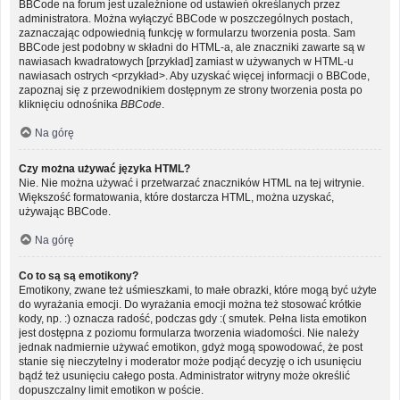
BBCode na forum jest uzależnione od ustawień określanych przez
administratora. Można wyłączyć BBCode w poszczególnych postach,
zaznaczając odpowiednią funkcję w formularzu tworzenia posta. Sam
BBCode jest podobny w składni do HTML-a, ale znaczniki zawarte są w
nawiasach kwadratowych [przykład] zamiast w używanych w HTML-u
nawiasach ostrych <przykład>. Aby uzyskać więcej informacji o BBCode,
zapoznaj się z przewodnikiem dostępnym ze strony tworzenia posta po
kliknięciu odnośnika
BBCode
.
Na górę
Czy można używać języka HTML?
Nie. Nie można używać i przetwarzać znaczników HTML na tej witrynie.
Większość formatowania, które dostarcza HTML, można uzyskać,
używając BBCode.
Na górę
Co to są są emotikony?
Emotikony, zwane też uśmieszkami, to małe obrazki, które mogą być użyte
do wyrażania emocji. Do wyrażania emocji można też stosować krótkie
kody, np. :) oznacza radość, podczas gdy :( smutek. Pełna lista emotikon
jest dostępna z poziomu formularza tworzenia wiadomości. Nie należy
jednak nadmiernie używać emotikon, gdyż mogą spowodować, że post
stanie się nieczytelny i moderator może podjąć decyzję o ich usunięciu
bądź też usunięciu całego posta. Administrator witryny może określić
dopuszczalny limit emotikon w poście.