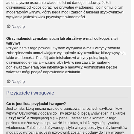
automatyczne usuwanie wiadomości od danego nadawcy. Jeżeli
otrzymujesz od kogoś obraźliwe prywatne wiadomości, poinformuj o tym
moderatorów witryny, którzy będą mogli zabronić takiemu użytkownikowi
wysyłania jakichkolwiek prywatnych wiadomości.
Na górę
Otrzymałem/otrzymałam spam lub obraźliwy e-mail od kogoś z tej
witryny!
Przykro nam z tego powodu. System wysyłania e-maili witryny zawiera
zabezpieczenia umożliwiające wytropienie użytkowników, którzy wysyłają
takie wiadomości. Prześlij administratorowi witryny pełną kopię
otrzymanego e-maila – ważne, aby były w niej zawarte nagłówki,
ponieważ zawierają one informacje o nadawcy. Administrator będzie
wówczas mógł podjąć odpowiednie działania.
Na górę
Przyjaciele i wrogowie
Co to jest lista przyjaciół i wrogów?
Jest to lista, którą można użyć do organizowania różnych użytkowników
witryny. Użytkownicy dodani do listy przyjaciół będą wyświetleni na karcie
Przyjaciele
znajdującej się w panelu zarządzania kontem. Z tego
poziomu można szybko sprawdzić ich status, a także wysłać prywatną
wiadomość. Zależnie od używanego stylu witryny, posty tych użytkowników
mogą być wyróżniane. Jeśli użytkownik zostanie dodany do listy wrogów,