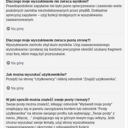
Dlaczego moje wyszukiwanie nie zwraca wyników?
Prawdopodobnie zapytanie nie było jasno sprecyzowane i zawierało wiele
podobnych zwrotów niezindeksowanych przez phpBB. Dokładnie
sprecyzuj zapytanie – użyj funkcji dostępnych w wyszukiwaniu
zaawansowanym.
Na górę
Dlaczego moje wyszukiwanie zwraca pustą stronę?!
Wyszukiwanie zwróciło zbyt dużo wyników. Użyj zaawansowanego
wyszukiwania i postaraj się bardziej precyzyjnie określić szukany fragment
oraz fora, które mają być przeszukane.
Na górę
Jak można wyszukać użytkowników?
Przejdź na stronę “Użytkownicy” i kliknij odnośnik “Znajdź użytkownika”.
Na górę
W jaki sposób można znaleźć swoje posty i tematy?
Swoje posty można znaleźć, klikając odnośnik “Wyświetl moje posty”
znajdujący się w panelu zarządzania kontem lub odnośnik “Posty
użytkownika” na stronie swojego profilu lub wybierając „Twoje posty” z
menu „Więcej…” znajdującego się w górnym lewym rogu witryny. Jeśli
chcesz wyszukać swoje tematy, użyj strony wyszukiwania
zaawansowanego i skorzystaj z odpowiednich funkcji.