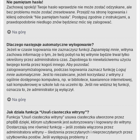
Nie pamiętam hasła!
Zachowaj spokój! Twoje hasło wprawdzie nie może zostać odzyskane, ale
bez problemu może zostać zresetowane. Przejdź na stronę logowania i
kliknij odnośnik “Nie pamiętam hasła”. Postępuj zgodnie z instrukcjami, a
prawdopodobnie niedługo znów będziesz móc się zalogować.
Na górę
Dlaczego następuje automatyczne wylogowanie?
Jeżeli w czasie logowania nie zaznaczysz funkcji
Zapamiętaj mnie
, witryna
zachowa informację o tym, że twój pobyt na tej witrynie będzie trwał tylko
określony przez administratora czas. Zapobiega to niewłaściwemu użyciu
twojego konta przez kogoś innego. Aby pozostać
zalogowanym/zalogowaną, podczas logowania zaznacz funkcję
Loguj
mnie automatycznie
. Jest to niezalecane, jeżeli korzystasz z witryny z
ogólnie dostępnego komputera, np. w bibliotece, kawiarence internetowej,
sali komputerowej w szkole lub na uczelni itp. Jeśli nie widzisz tej funkcji,
oznacza to, że administrator ją wyłączył.
Na górę
Jak działa funkcja “Usuń ciasteczka witryny”?
Funkcja “Usuń ciasteczka witryny” usuwa ciasteczka utworzone przez
phpBB dzięki, którym użytkownik jest autoryzowany i logowany do witryny.
Dostarczają one również funkcję – jeśli została włączona przez
administratora witryny – śledzenia przeczytanych i nieprzeczytanych przez
użytkownika postów. Jeśli występują problemy z