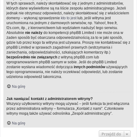
W tych sprawach, należy skontaktować się z jednym z administratorów,
których dane wyświetlone są na liście zespołu administracyjnego. Jeżeli
jednak nie otrzymasz odpowiedzi, należy skontaktować się z właścicielem
domeny – wykonaj sprawdzenie
kto to jest
lub, jeśli witryna jest
uruchomiona na jednym z darmowych serwisów, np. Yahoo!, free.fr,
f2s.com, itp., z kierownictwem lub wydziałem nadużyć tego serwisu.
Absolutnie
nie należy
do kompetencji phpBB Limited i nie może ona w
żaden sposób być obarczana odpowiedzialnością za to w jaki sposób,
gdzie lub przez kogo ta witryna jest używana. Proszę nie kontaktować się z
phpBB Limited w sprawach zagadnień prawnych (wstrzymania i
zaniechania, odpowiedzialności, szkalujących komentarzy itp.)
bezpośrednio nie związanych
z witryną phpBB.com lub
oprogramowaniem phpBB samym w sobie. Jeśli do phpBB Limited
zostanie wysłana wiadomość dotycząca
innych podmiotów
używających
tego oprogramowania, nie należy oczekiwać odpowiedzi, lub zostanie
udzielona odpowiedź lakoniczna.
Na górę
Jak nawiązać kontakt z administratorem witryny?
Wszyscy użytkownicy witryny mogą używać – jeśli funkcja ta jest włączona
przez administratora witryny – formularza „Kontakt z nami”. Członkowie
witryny mogą także używać odnośnika „Zespół administracyjny”.
Na górę
Przejdź do