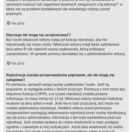
sprawach nadużyć lub zagadnień prawnych związanych z tą witryną?”, a
także nie są punktem kontaktowym dla wszelkiego rodzaju porad
prawnych.
Na górę
Dlaczego nie mogę się zarejestrować?
Być może właściciel witryny wyłączył funkcję rejestracji, aby nie
rejestrowały się nowe osoby. Właściciel witryny mógł także zablokować
twój adres IP lub zabronił nazwy użytkownika, którą próbujesz
zarejestrować. W sprawie pomocy skontaktuj się z administratorem witryny.
Na górę
Rejestracja została przeprowadzona poprawnie, ale nie mogę się
zalogować!
Po pierwsze, sprawdź swoją nazwę użytkownika i hasło. Jeśli są
poprawne, to wystąpiła jedna z dwóch przyczyn. Pierwszą z nich może być
włączona funkcja COPPA, a w czasie rejestracji została podana
informacja, że masz mniej niż 13 lat. Wówczas należy wykonać instrukcje
wysłane na twój adres e-mail. Jeśli nie to było przyczyną, być może nie
została aktywowana rejestracja. Niektóre witryny przed pierwszym
zalogowaniem wymagają aktywowania rejestracji przez osobę rejestrującą
się lub przez administratora. Informacja o tym była wyświetlona podczas
rejestracji. Jeśli została wysłana do ciebie wiadomość e-mail, postępuj
zgodnie z zawartymi w niej instrukcjami. Jeżeli taka wiadomość do ciebie
nie dotarła, być może został podany nieprawidłowy adres e-mail lub