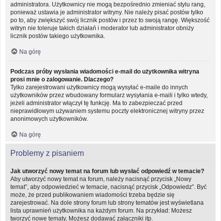
administratora. Użytkownicy nie mogą bezpośrednio zmieniać stylu rang,
ponieważ ustawia je administrator witryny. Nie należy pisać postów tylko
po to, aby zwiększyć swój licznik postów i przez to swoją rangę. Większość
witryn nie toleruje takich działań i moderator lub administrator obniży
licznik postów takiego użytkownika.
Na górę
Podczas próby wysłania wiadomości e-mail do użytkownika witryna
prosi mnie o zalogowanie. Dlaczego?
Tylko zarejestrowani użytkownicy mogą wysyłać e-maile do innych
użytkowników przez wbudowany formularz wysyłania e-maili i tylko wtedy,
jeżeli administrator włączył tę funkcję. Ma to zabezpieczać przed
nieprawidłowym używaniem systemu poczty elektronicznej witryny przez
anonimowych użytkowników.
Na górę
Problemy z pisaniem
Jak utworzyć nowy temat na forum lub wysłać odpowiedź w temacie?
Aby utworzyć nowy temat na forum, należy nacisnąć przycisk „Nowy
temat”, aby odpowiedzieć w temacie, nacisnąć przycisk „Odpowiedz”. Być
może, że przed publikowaniem wiadomości trzeba będzie się
zarejestrować. Na dole strony forum lub strony tematów jest wyświetlana
lista uprawnień użytkownika na każdym forum. Na przykład: Możesz
tworzyć nowe tematy, Możesz dodawać załączniki itp.