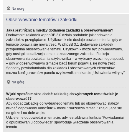
Na górę
Obserwowanie tematów i zakładki
Jaka jest różnica między dodaniem zakładki a obserwowaniem?
Dodawanie zakładek w phpBB 3.0 działa podobnie jak dodawanie
zakładek w przeglądarce. Użytkownik nie dostaje powiadomienia, gdy w
temacie pojawia się nowa treść. W phpBB 3.1 dodawanie zakładek
przypomina obserwowanie tematu. Użytkownik może być powiadamiany,
gdy nastąpi aktualizacja tematu oznaczonego zakładką. Funkcja
obserwowania powiadamia użytkownika – w wybrany przez niego sposób
– gdy w obserwowanym temacie bądź forum pojawiła się nowa treść.
Sposoby powiadamiania dla zakładek i obserwowanych elementów
można konfigurować w panelu użytkownika na karcie „Ustawienia witryny”.
Na górę
W jaki sposób można dodać zakładkę do wybranych tematów lub je
obserwować??
Aby dodać zakładkę do wybranego tematu lub go obserwować, należy
kliknąć odpowiedni odnośnik w menu “Narzędzia tematu” znajdujące się
na górze i na dole wątku.
Udzielenie odpowiedzi w temacie, gdy jest aktywna funkcja “Powiadamiaj
o opublikowaniu odpowiedzi” spowoduje włączenie obserwowania
tematu.