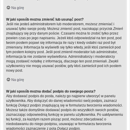
Na górę
W jaki sposób można zmienić lub usunąć post?
Jeśli nie jesteś administratorem lub moderatorem, możesz zmieniać i
usuwać tylko swoje posty. Możesz zmienić post, naciskając przycisk
Zmień
znajdujący się przy danym poście. Czasami można to zrobić tylko przez
pewien czas po jego napisaniu. Jeżeli ktoś odpowiedział na ten post, pod
twoim postem pojawi się informacja ile razy i kiedy ostatni raz post był
zmieniany. Informacja ta wyświetli się tylko wtedy, jeśli ktoś zamieścił pod
tym postem kolejny post. Jeśli post zmienił moderator lub administrator,
informacja ta nie zostanie wyświetlona. Administratorzy i moderatorzy
mogą zostawić notatkę z informacją, dlaczego ten post zmieniali. Zwykli
użytkownicy nie mogą usuwać postów, gdy ktoś zamieścił pod ich postem
nowy post.
Na górę
W jaki sposób można dodać podpis do swojego posta?
Aby dodawać podpis do posta, należy go najpierw utworzyć w panelu
użytkownika. Aby dołączyć do danej wiadomości swój podpis, zaznacz
funkcję
Dołącz podpis
znajdującą się w formularzu tworzenia wiadomości.
Możesz także domyślnie dodawać podpis do wszystkich swoich postów,
zaznaczając odpowiednią funkcję w panelu użytkownika. Po uaktywnieniu
tej funkcji, za każdym razem pisząc post, możesz zdecydować o
niedodawaniu do niego podpisu, usuwając w formularzu tworzenia
wiadomości zaznaczenie z pola
Dołącz podpis
.