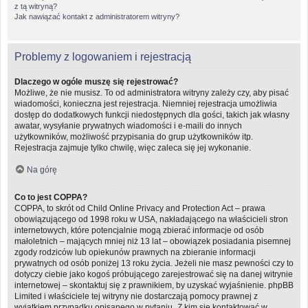
z tą witryną?
Jak nawiązać kontakt z administratorem witryny?
Problemy z logowaniem i rejestracją
Dlaczego w ogóle muszę się rejestrować?
Możliwe, że nie musisz. To od administratora witryny zależy czy, aby pisać
wiadomości, konieczna jest rejestracja. Niemniej rejestracja umożliwia
dostęp do dodatkowych funkcji niedostępnych dla gości, takich jak własny
awatar, wysyłanie prywatnych wiadomości i e-maili do innych
użytkowników, możliwość przypisania do grup użytkowników itp.
Rejestracja zajmuje tylko chwilę, więc zaleca się jej wykonanie.
Na górę
Co to jest COPPA?
COPPA, to skrót od Child Online Privacy and Protection Act – prawa
obowiązującego od 1998 roku w USA, nakładającego na właścicieli stron
internetowych, które potencjalnie mogą zbierać informacje od osób
małoletnich – mających mniej niż 13 lat – obowiązek posiadania pisemnej
zgody rodziców lub opiekunów prawnych na zbieranie informacji
prywatnych od osób poniżej 13 roku życia. Jeżeli nie masz pewności czy to
dotyczy ciebie jako kogoś próbującego zarejestrować się na danej witrynie
internetowej – skontaktuj się z prawnikiem, by uzyskać wyjaśnienie. phpBB
Limited i właściciele tej witryny nie dostarczają pomocy prawnej z
wyjątkiem przypadku opisanego w pytaniu „Z kim się kontaktować w