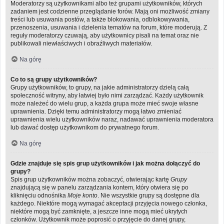
Moderatorzy są użytkownikami albo też grupami użytkowników, których
zadaniem jest codzienne przeglądanie forów. Mają oni możliwość zmiany
treści lub usuwania postów, a także blokowania, odblokowywania,
przenoszenia, usuwania i dzielenia tematów na forum, które moderują. Z
reguły moderatorzy czuwają, aby użytkownicy pisali na temat oraz nie
publikowali niewłaściwych i obraźliwych materiałów.
Na górę
Co to są grupy użytkowników?
Grupy użytkowników, to grupy, na jakie administratorzy dzielą całą
społeczność witryny, aby łatwiej było nimi zarządzać. Każdy użytkownik
może należeć do wielu grup, a każda grupa może mieć swoje własne
uprawnienia. Dzięki temu administratorzy mogą łatwo zmieniać
uprawnienia wielu użytkowników naraz, nadawać uprawnienia moderatora
lub dawać dostęp użytkownikom do prywatnego forum.
Na górę
Gdzie znajduje się spis grup użytkowników i jak można dołączyć do
grupy?
Spis grup użytkowników można zobaczyć, otwierając kartę
Grupy
znajdującą się w panelu zarządzania kontem, który otwiera się po
kliknięciu odnośnika
Moje konto
. Nie wszystkie grupy są dostępne dla
każdego. Niektóre mogą wymagać akceptacji przyjęcia nowego członka,
niektóre mogą być zamknięte, a jeszcze inne mogą mieć ukrytych
członków. Użytkownik może poprosić o przyjęcie do danej grupy,