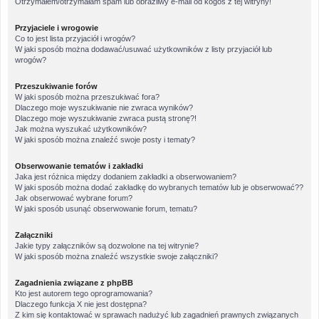
Otrzymałem/otrzymałam spam lub obraźliwy e-mail od kogoś z tej witryny!
Przyjaciele i wrogowie
Co to jest lista przyjaciół i wrogów?
W jaki sposób można dodawać/usuwać użytkowników z listy przyjaciół lub
wrogów?
Przeszukiwanie forów
W jaki sposób można przeszukiwać fora?
Dlaczego moje wyszukiwanie nie zwraca wyników?
Dlaczego moje wyszukiwanie zwraca pustą stronę?!
Jak można wyszukać użytkowników?
W jaki sposób można znaleźć swoje posty i tematy?
Obserwowanie tematów i zakładki
Jaka jest różnica między dodaniem zakładki a obserwowaniem?
W jaki sposób można dodać zakładkę do wybranych tematów lub je obserwować??
Jak obserwować wybrane forum?
W jaki sposób usunąć obserwowanie forum, tematu?
Załączniki
Jakie typy załączników są dozwolone na tej witrynie?
W jaki sposób można znaleźć wszystkie swoje załączniki?
Zagadnienia związane z phpBB
Kto jest autorem tego oprogramowania?
Dlaczego funkcja X nie jest dostępna?
Z kim się kontaktować w sprawach nadużyć lub zagadnień prawnych związanych