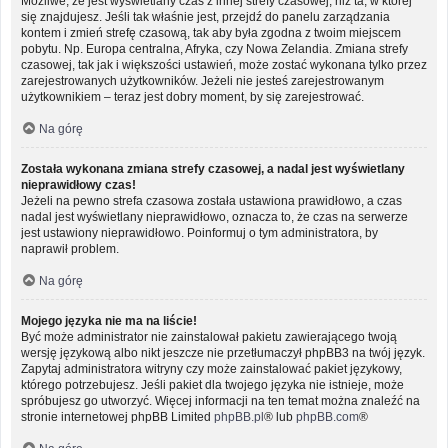
Możliwe, że jest wyświetlany czas z innej strefy czasowej, niż ta, w której
się znajdujesz. Jeśli tak właśnie jest, przejdź do panelu zarządzania
kontem i zmień strefę czasową, tak aby była zgodna z twoim miejscem
pobytu. Np. Europa centralna, Afryka, czy Nowa Zelandia. Zmiana strefy
czasowej, tak jak i większości ustawień, może zostać wykonana tylko przez
zarejestrowanych użytkowników. Jeżeli nie jesteś zarejestrowanym
użytkownikiem – teraz jest dobry moment, by się zarejestrować.
Na górę
Została wykonana zmiana strefy czasowej, a nadal jest wyświetlany
nieprawidłowy czas!
Jeżeli na pewno strefa czasowa została ustawiona prawidłowo, a czas
nadal jest wyświetlany nieprawidłowo, oznacza to, że czas na serwerze
jest ustawiony nieprawidłowo. Poinformuj o tym administratora, by
naprawił problem.
Na górę
Mojego języka nie ma na liście!
Być może administrator nie zainstalował pakietu zawierającego twoją
wersję językową albo nikt jeszcze nie przetłumaczył phpBB3 na twój język.
Zapytaj administratora witryny czy może zainstalować pakiet językowy,
którego potrzebujesz. Jeśli pakiet dla twojego języka nie istnieje, może
spróbujesz go utworzyć. Więcej informacji na ten temat można znaleźć na
stronie internetowej phpBB Limited
phpBB.pl
® lub
phpBB.com
®