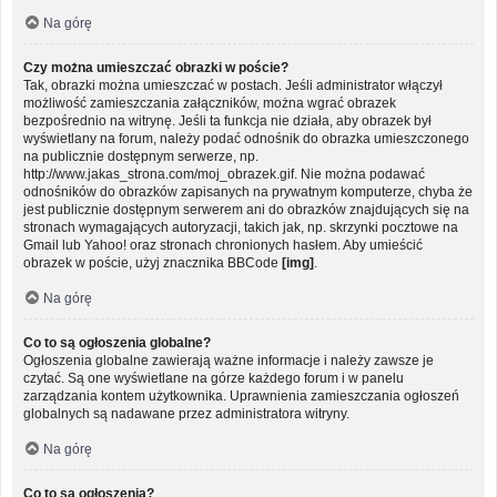
Na górę
Czy można umieszczać obrazki w poście?
Tak, obrazki można umieszczać w postach. Jeśli administrator włączył
możliwość zamieszczania załączników, można wgrać obrazek
bezpośrednio na witrynę. Jeśli ta funkcja nie działa, aby obrazek był
wyświetlany na forum, należy podać odnośnik do obrazka umieszczonego
na publicznie dostępnym serwerze, np.
http://www.jakas_strona.com/moj_obrazek.gif. Nie można podawać
odnośników do obrazków zapisanych na prywatnym komputerze, chyba że
jest publicznie dostępnym serwerem ani do obrazków znajdujących się na
stronach wymagających autoryzacji, takich jak, np. skrzynki pocztowe na
Gmail lub Yahoo! oraz stronach chronionych hasłem. Aby umieścić
obrazek w poście, użyj znacznika BBCode
[img]
.
Na górę
Co to są ogłoszenia globalne?
Ogłoszenia globalne zawierają ważne informacje i należy zawsze je
czytać. Są one wyświetlane na górze każdego forum i w panelu
zarządzania kontem użytkownika. Uprawnienia zamieszczania ogłoszeń
globalnych są nadawane przez administratora witryny.
Na górę
Co to są ogłoszenia?