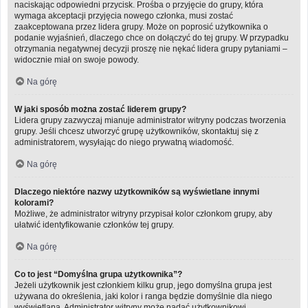
naciskając odpowiedni przycisk. Prośba o przyjęcie do grupy, która
wymaga akceptacji przyjęcia nowego członka, musi zostać
zaakceptowana przez lidera grupy. Może on poprosić użytkownika o
podanie wyjaśnień, dlaczego chce on dołączyć do tej grupy. W przypadku
otrzymania negatywnej decyzji proszę nie nękać lidera grupy pytaniami –
widocznie miał on swoje powody.
Na górę
W jaki sposób można zostać liderem grupy?
Lidera grupy zazwyczaj mianuje administrator witryny podczas tworzenia
grupy. Jeśli chcesz utworzyć grupę użytkowników, skontaktuj się z
administratorem, wysyłając do niego prywatną wiadomość.
Na górę
Dlaczego niektóre nazwy użytkowników są wyświetlane innymi
kolorami?
Możliwe, że administrator witryny przypisał kolor członkom grupy, aby
ułatwić identyfikowanie członków tej grupy.
Na górę
Co to jest “Domyślna grupa użytkownika”?
Jeżeli użytkownik jest członkiem kilku grup, jego domyślna grupa jest
używana do określenia, jaki kolor i ranga będzie domyślnie dla niego
wyświetlana. Administrator witryny może nadać użytkownikowi