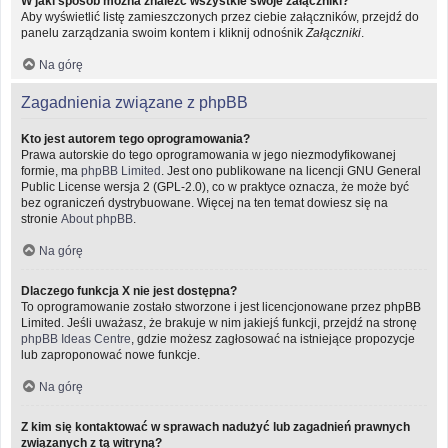
W jaki sposób można znaleźć wszystkie swoje załączniki?
Aby wyświetlić listę zamieszczonych przez ciebie załączników, przejdź do
panelu zarządzania swoim kontem i kliknij odnośnik
Załączniki
.
Na górę
Zagadnienia związane z phpBB
Kto jest autorem tego oprogramowania?
Prawa autorskie do tego oprogramowania w jego niezmodyfikowanej
formie, ma
phpBB Limited
. Jest ono publikowane na licencji GNU General
Public License wersja 2 (GPL-2.0), co w praktyce oznacza, że może być
bez ograniczeń dystrybuowane. Więcej na ten temat dowiesz się na
stronie
About phpBB
.
Na górę
Dlaczego funkcja X nie jest dostępna?
To oprogramowanie zostało stworzone i jest licencjonowane przez phpBB
Limited. Jeśli uważasz, że brakuje w nim jakiejś funkcji, przejdź na stronę
phpBB Ideas Centre
, gdzie możesz zagłosować na istniejące propozycje
lub zaproponować nowe funkcje.
Na górę
Z kim się kontaktować w sprawach nadużyć lub zagadnień prawnych
związanych z tą witryną?