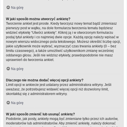
Na górę
W jaki sposób można utworzyć ankietę?
Tworzenie ankiet jest proste. Kiedy tworzysz nowy temat bądź zmieniasz
pierwszy post w wątku, na dole formularza tworzenia tematu będziesz
widzieć etykietę “Utwórz ankietę”. Kliknij ją i w otworzonym formularzu
podaj tytuł ankiety i co najmniej dwie opcje. Każdą opcję należy wpisać w
nowym wierszu widocznego pola tekstowego. Możesz określić liczbę opcji,
jakie użytkownik może wybrać, wyznaczyć czas trwania ankiety (0 – bez
limitu czasowego), a także umożliwić użytkownikom zmianę wcześniej
oddanego głosu. Jeśli nie widzisz etykiety, prawdopodobnie nie masz
uprawnień do tworzenia ankiet.
Na górę
Dlaczego nie można dodać więcej opcji ankiety?
Limit opcji w ankiecie jest ustalany przez administratora witryny. Jeśli
uważasz, że potrzebujesz wstawić więcej opcji niż dozwolony limit,
skontaktuj się z administratorem witryny.
Na górę
W jaki sposób zmienić lub usunąć ankietę?
Podobnie, jak posty, ankiety mogą być zmieniane tylko przez ich autorów,
moderatorów lub administratorów. Aby zmienić ankietę, należy dokonać