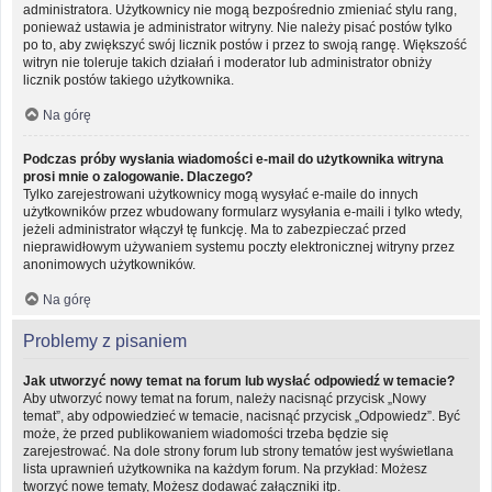
administratora. Użytkownicy nie mogą bezpośrednio zmieniać stylu rang,
ponieważ ustawia je administrator witryny. Nie należy pisać postów tylko
po to, aby zwiększyć swój licznik postów i przez to swoją rangę. Większość
witryn nie toleruje takich działań i moderator lub administrator obniży
licznik postów takiego użytkownika.
Na górę
Podczas próby wysłania wiadomości e-mail do użytkownika witryna
prosi mnie o zalogowanie. Dlaczego?
Tylko zarejestrowani użytkownicy mogą wysyłać e-maile do innych
użytkowników przez wbudowany formularz wysyłania e-maili i tylko wtedy,
jeżeli administrator włączył tę funkcję. Ma to zabezpieczać przed
nieprawidłowym używaniem systemu poczty elektronicznej witryny przez
anonimowych użytkowników.
Na górę
Problemy z pisaniem
Jak utworzyć nowy temat na forum lub wysłać odpowiedź w temacie?
Aby utworzyć nowy temat na forum, należy nacisnąć przycisk „Nowy
temat”, aby odpowiedzieć w temacie, nacisnąć przycisk „Odpowiedz”. Być
może, że przed publikowaniem wiadomości trzeba będzie się
zarejestrować. Na dole strony forum lub strony tematów jest wyświetlana
lista uprawnień użytkownika na każdym forum. Na przykład: Możesz
tworzyć nowe tematy, Możesz dodawać załączniki itp.