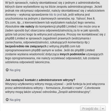
W tych sprawach, należy skontaktować się z jednym z administratorów,
których dane wyświetlone są na liście zespołu administracyjnego. Jeżeli
jednak nie otrzymasz odpowiedzi, należy skontaktować się z właścicielem
domeny – wykonaj sprawdzenie
kto to jest
lub, jeśli witryna jest
uruchomiona na jednym z darmowych serwisów, np. Yahoo!, free.fr,
f2s.com, itp., z kierownictwem lub wydziałem nadużyć tego serwisu.
Absolutnie
nie należy
do kompetencji phpBB Limited i nie może ona w
żaden sposób być obarczana odpowiedzialnością za to w jaki sposób,
gdzie lub przez kogo ta witryna jest używana. Proszę nie kontaktować się z
phpBB Limited w sprawach zagadnień prawnych (wstrzymania i
zaniechania, odpowiedzialności, szkalujących komentarzy itp.)
bezpośrednio nie związanych
z witryną phpBB.com lub
oprogramowaniem phpBB samym w sobie. Jeśli do phpBB Limited
zostanie wysłana wiadomość dotycząca
innych podmiotów
używających
tego oprogramowania, nie należy oczekiwać odpowiedzi, lub zostanie
udzielona odpowiedź lakoniczna.
Na górę
Jak nawiązać kontakt z administratorem witryny?
Wszyscy użytkownicy witryny mogą używać – jeśli funkcja ta jest włączona
przez administratora witryny – formularza „Kontakt z nami”. Członkowie
witryny mogą także używać odnośnika „Zespół administracyjny”.
Na górę
Przejdź do