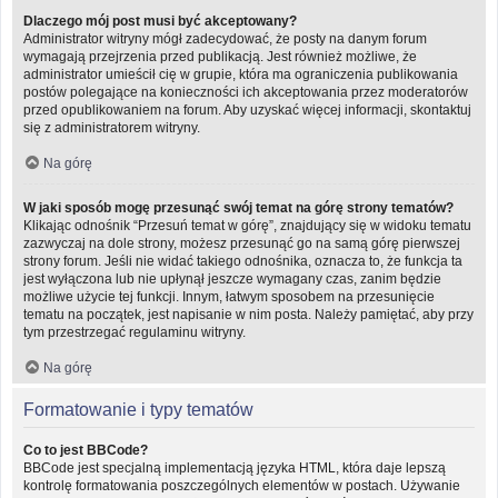
Dlaczego mój post musi być akceptowany?
Administrator witryny mógł zadecydować, że posty na danym forum
wymagają przejrzenia przed publikacją. Jest również możliwe, że
administrator umieścił cię w grupie, która ma ograniczenia publikowania
postów polegające na konieczności ich akceptowania przez moderatorów
przed opublikowaniem na forum. Aby uzyskać więcej informacji, skontaktuj
się z administratorem witryny.
Na górę
W jaki sposób mogę przesunąć swój temat na górę strony tematów?
Klikając odnośnik “Przesuń temat w górę”, znajdujący się w widoku tematu
zazwyczaj na dole strony, możesz przesunąć go na samą górę pierwszej
strony forum. Jeśli nie widać takiego odnośnika, oznacza to, że funkcja ta
jest wyłączona lub nie upłynął jeszcze wymagany czas, zanim będzie
możliwe użycie tej funkcji. Innym, łatwym sposobem na przesunięcie
tematu na początek, jest napisanie w nim posta. Należy pamiętać, aby przy
tym przestrzegać regulaminu witryny.
Na górę
Formatowanie i typy tematów
Co to jest BBCode?
BBCode jest specjalną implementacją języka HTML, która daje lepszą
kontrolę formatowania poszczególnych elementów w postach. Używanie