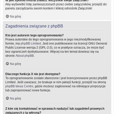
W jaki sposób można znaleźć wszystkie swoje załączniki?
Aby wyświetlić listę zamieszczonych przez ciebie załączników, przejdź do
panelu zarządzania swoim kontem i kliknij odnośnik
Załączniki
.
Na górę
Zagadnienia związane z phpBB
Kto jest autorem tego oprogramowania?
Prawa autorskie do tego oprogramowania w jego niezmodyfikowanej
formie, ma
phpBB Limited
. Jest ono publikowane na licencji GNU General
Public License wersja 2 (GPL-2.0), co w praktyce oznacza, że może być
bez ograniczeń dystrybuowane. Więcej na ten temat dowiesz się na
stronie
About phpBB
.
Na górę
Dlaczego funkcja X nie jest dostępna?
To oprogramowanie zostało stworzone i jest licencjonowane przez phpBB
Limited. Jeśli uważasz, że brakuje w nim jakiejś funkcji, przejdź na stronę
phpBB Ideas Centre
, gdzie możesz zagłosować na istniejące propozycje
lub zaproponować nowe funkcje.
Na górę
Z kim się kontaktować w sprawach nadużyć lub zagadnień prawnych
związanych z tą witryną?