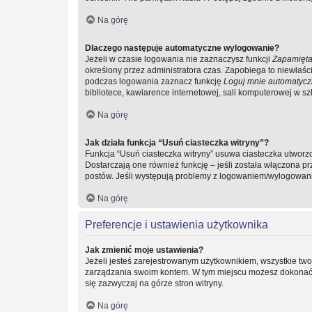
Na górę
Dlaczego następuje automatyczne wylogowanie?
Jeżeli w czasie logowania nie zaznaczysz funkcji
Zapamięta
określony przez administratora czas. Zapobiega to niewła
podczas logowania zaznacz funkcję
Loguj mnie automatycz
bibliotece, kawiarence internetowej, sali komputerowej w szkol
Na górę
Jak działa funkcja “Usuń ciasteczka witryny”?
Funkcja “Usuń ciasteczka witryny” usuwa ciasteczka utworzo
Dostarczają one również funkcję – jeśli została włączona p
postów. Jeśli występują problemy z logowaniem/wylogowan
Na górę
Preferencje i ustawienia użytkownika
Jak zmienić moje ustawienia?
Jeżeli jesteś zarejestrowanym użytkownikiem, wszystkie two
zarządzania swoim kontem. W tym miejscu możesz dokonać z
się zazwyczaj na górze stron witryny.
Na górę