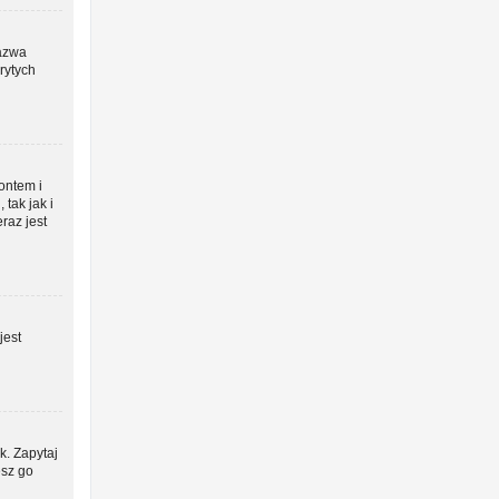
azwa
rytych
kontem i
tak jak i
raz jest
jest
k. Zapytaj
esz go