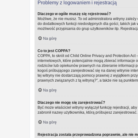
Problemy z logowaniem i rejestracją
Dlaczego w ogóle muszę się rejestrować?
Możliwe, że nie musisz. To od administratora witryny zależy 
do dodatkowych funkcji niedostępnych dla gości, takich jak
możliwość przypisania do grup użytkowników itp. Rejestracja
Na górę
Co to jest COPPA?
COPPA, to skrót od Child Online Privacy and Protection Ac
internetowych, które potencjalnie mogą zbierać informacje
rodziców lub opiekunów prawnych na zbieranie informacji pr
kogoś próbującego zarejestrować się na danej witrynie inter
tej witryny nie dostarczają pomocy prawnej z wyjątkiem pr
prawnych związanych z tą witryną?”, a także nie są punkte
Na górę
Dlaczego nie mogę się zarejestrować?
Być może właściciel witryny wyłączył funkcję rejestracji, ab
zabronił nazwy użytkownika, którą próbujesz zarejestrować.
Na górę
Rejestracja została przeprowadzona poprawnie, ale nie 