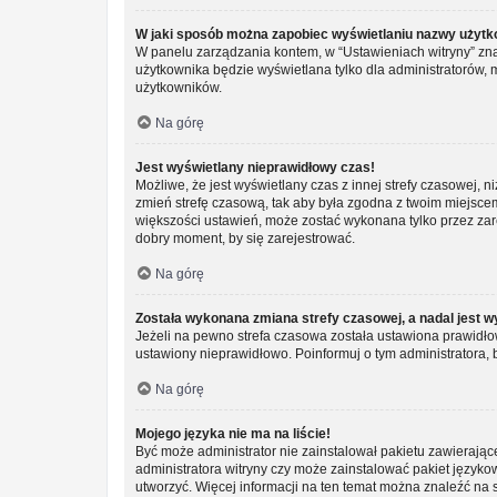
W jaki sposób można zapobiec wyświetlaniu nazwy użytk
W panelu zarządzania kontem, w “Ustawieniach witryny” zna
użytkownika będzie wyświetlana tylko dla administratorów, 
użytkowników.
Na górę
Jest wyświetlany nieprawidłowy czas!
Możliwe, że jest wyświetlany czas z innej strefy czasowej, ni
zmień strefę czasową, tak aby była zgodna z twoim miejscem 
większości ustawień, może zostać wykonana tylko przez zar
dobry moment, by się zarejestrować.
Na górę
Została wykonana zmiana strefy czasowej, a nadal jest w
Jeżeli na pewno strefa czasowa została ustawiona prawidłow
ustawiony nieprawidłowo. Poinformuj o tym administratora, 
Na górę
Mojego języka nie ma na liście!
Być może administrator nie zainstalował pakietu zawierając
administratora witryny czy może zainstalować pakiet językowy
utworzyć. Więcej informacji na ten temat można znaleźć na 