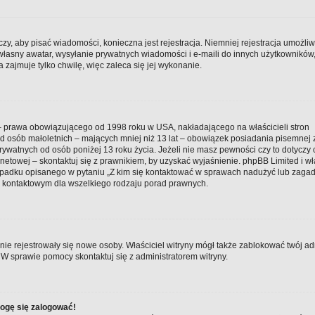
czy, aby pisać wiadomości, konieczna jest rejestracja. Niemniej rejestracja umożli
 własny awatar, wysyłanie prywatnych wiadomości i e-maili do innych użytkowników
 zajmuje tylko chwilę, więc zaleca się jej wykonanie.
t – prawa obowiązującego od 1998 roku w USA, nakładającego na właścicieli stron
 od osób małoletnich – mających mniej niż 13 lat – obowiązek posiadania pisemnej
ywatnych od osób poniżej 13 roku życia. Jeżeli nie masz pewności czy to dotyczy 
netowej – skontaktuj się z prawnikiem, by uzyskać wyjaśnienie. phpBB Limited i wł
zypadku opisanego w pytaniu „Z kim się kontaktować w sprawach nadużyć lub zaga
m kontaktowym dla wszelkiego rodzaju porad prawnych.
y nie rejestrowały się nowe osoby. Właściciel witryny mógł także zablokować twój ad
 W sprawie pomocy skontaktuj się z administratorem witryny.
mogę się zalogować!