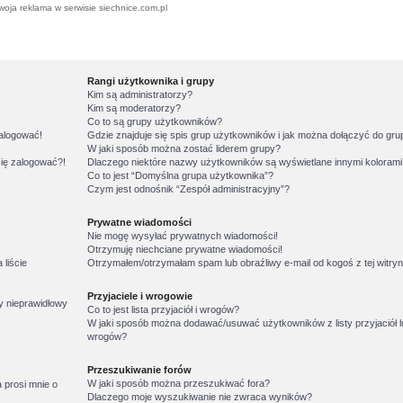
woja reklama w serwisie siechnice.com.pl
Rangi użytkownika i grupy
Kim są administratorzy?
Kim są moderatorzy?
Co to są grupy użytkowników?
zalogować!
Gdzie znajduje się spis grup użytkowników i jak można dołączyć do gr
W jaki sposób można zostać liderem grupy?
się zalogować?!
Dlaczego niektóre nazwy użytkowników są wyświetlane innymi koloram
Co to jest “Domyślna grupa użytkownika”?
Czym jest odnośnik “Zespół administracyjny”?
Prywatne wiadomości
Nie mogę wysyłać prywatnych wiadomości!
Otrzymuję niechciane prywatne wiadomości!
liście
Otrzymałem/otrzymałam spam lub obraźliwy e-mail od kogoś z tej witryn
Przyjaciele i wrogowie
y nieprawidłowy
Co to jest lista przyjaciół i wrogów?
W jaki sposób można dodawać/usuwać użytkowników z listy przyjaciół l
wrogów?
Przeszukiwanie forów
W jaki sposób można przeszukiwać fora?
 prosi mnie o
Dlaczego moje wyszukiwanie nie zwraca wyników?