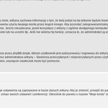
j mnie
, witryna zachowa informację o tym, że twój pobyt na tej witrynie będzie trwał
ściwemu użyciu twojego konta przez kogoś innego. Aby pozostać zalogowanym/zal
nie
. Jest to niezalecane, jeżeli korzystasz z witryny z ogólnie dostępnego komputer
e lub na uczelni itp. Jeśli nie widzisz tej funkcji, oznacza to, że administrator ją w
ne przez phpBB dzięki, którym użytkownik jest autoryzowany i logowany do witryny
rzez administratora witryny – śledzenia przeczytanych i nieprzeczytanych przez uży
iem, usunięcie ciasteczek może być pomocne.
je ustawienia są zapisywane w bazie danych witryny. Aby je zmienić, przejdź do p
mian swoich ustawień i preferencji. Odnośnik do panelu o nazwie “Moje konto” z