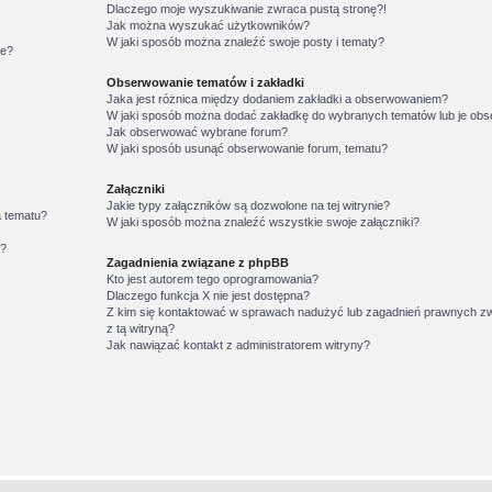
Dlaczego moje wyszukiwanie zwraca pustą stronę?!
Jak można wyszukać użytkowników?
W jaki sposób można znaleźć swoje posty i tematy?
ie?
Obserwowanie tematów i zakładki
Jaka jest różnica między dodaniem zakładki a obserwowaniem?
W jaki sposób można dodać zakładkę do wybranych tematów lub je o
Jak obserwować wybrane forum?
W jaki sposób usunąć obserwowanie forum, tematu?
Załączniki
Jakie typy załączników są dozwolone na tej witrynie?
a tematu?
W jaki sposób można znaleźć wszystkie swoje załączniki?
w?
Zagadnienia związane z phpBB
Kto jest autorem tego oprogramowania?
Dlaczego funkcja X nie jest dostępna?
Z kim się kontaktować w sprawach nadużyć lub zagadnień prawnych z
z tą witryną?
Jak nawiązać kontakt z administratorem witryny?