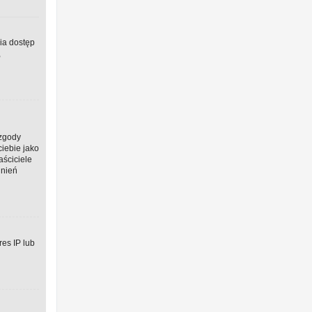
wia dostęp
,
 zgody
ciebie jako
aściciele
dnień
res IP lub