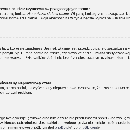
ownika na liście użytkowników przeglądających forum?
jduje się funkcja
Nie pokazuj statusu online
. Włącz tę funkcję, zaznaczając
Tak
. N
moderatorów i dla ciebie. Twoja obecność na witrynie będzie wykazana w liczbie uk
ż ta, w której się znajdujesz. Jeśli tak właśnie jest, przejdź do panelu zarządzania 
pobytu. Np. Europa centralna, Afryka, czy Nowa Zelandia. Zmiana strefy czasowej, 
ejestrowanych użytkowników. Jeżeli nie jesteś zarejestrowanym użytkownikiem – te
yświetlany nieprawidłowy czas!
o, a czas nadal jest wyświetlany nieprawidłowo, oznacza to, że czas na serwerze 
by naprawił problem.
ego twoją wersję językową albo nikt jeszcze nie przetłumaczył phpBB3 na twój języ
, którego potrzebujesz. Jeśli pakiet dla twojego języka nie istnieje, może spróbuj
stronie internetowej phpBB Limited
phpBB.pl
® lub
phpBB.com
®