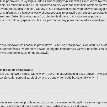
li są poprawne, to wystąpiła jedna z dwóch przyczyn. Pierwszą z nich może być w
macja, że masz mniej niż 13 lat. Wówczas należy wykonać instrukcje wysłane na twó
ktywowana rejestracja. Niektóre witryny przed pierwszym zalogowaniem wymagają a
tora. Informacja o tym była wyświetlona podczas rejestracji. Jeśli została wysłana d
rukcjami. Jeżeli taka wiadomość do ciebie nie dotarła, być może został podany
a przez filtr antyspamowy. Jeśli na pewno podany przez ciebie adres e-mail jest
zwa użytkownika i hasło są prawidłowe. Jeżeli są prawidłowe, skontaktuj się z wł
awdopodobieństwo, że problem powoduje błędna konfiguracja witryny, na której znajd
 o tym problemie. Musi on go naprawić.
nie mogę się zalogować?!
ub usunął twoje konto. Wiele witryn, aby zmniejszyć rozmiar bazy danych, cyklicz
 tak się stało, spróbuj zarejestrować się ponownie i bądź bardziej aktywnym i
zyskane, ale bez problemu może zostać zresetowane. Przejdź na stronę logowania 
kcjami, a prawdopodobnie niedługo znów będziesz móc się zalogować.