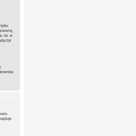
 tylko
ogowaną,
a, np. w
yłączył.
.
tkownika
anelu
najduje