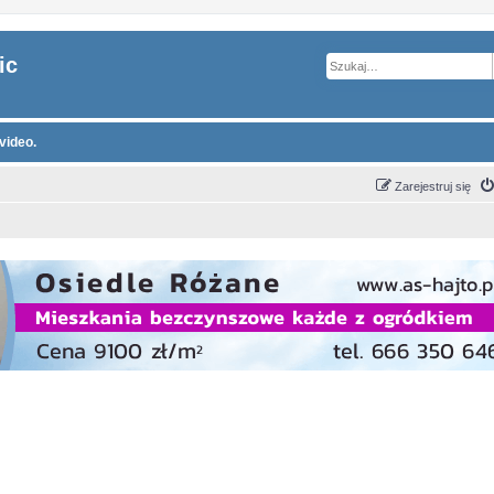
ic
video.
Zarejestruj się