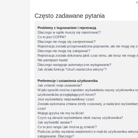
T
Często zadawane pytania
Problemy z logowaniem i rejestracją
Dlaczego w ogóle muszę się rejestrować?
Co to jest COPPA?
Dlaczego nie mogę się zarejestrować?
Rejestracja została przeprowadzona poprawnie, ale nie mogę się 
Dlaczego nie mogę się zalogować?
Rejestracja została dokonana jakiś czas temu, ale teraz nie mogę 
Nie pamiętam hasła!
Dlaczego następuje automatyczne wylogowanie?
Jak działa funkcja “Usuń ciasteczka witryny”?
Preferencje i ustawienia użytkownika
Jak zmienić moje ustawienia?
W jaki sposób można zapobiec wyświetlaniu nazwy użytkownika na 
użytkowników przeglądających forum?
Jest wyświetlany nieprawidłowy czas!
Została wykonana zmiana strefy czasowej, a nadal jest wyświetlan
czas!
Mojego języka nie ma na liście!
Czym są obrazki wyświetlane obok nazwy użytkownika?
Jak wyświetlić awatar?
Co to jest ranga i jak można ją zmienić?
Podczas próby wysłania wiadomości e-mail do użytkownika witryna
zalogowanie. Dlaczego?