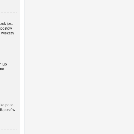
zek jest
o postów
j większy
r lub
żna
ko po to,
nik postów