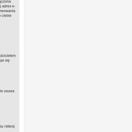
łączona
j adres e-
ktywowania
o ciebie
aścicielem
uje się
nie usuwa
i kliknij