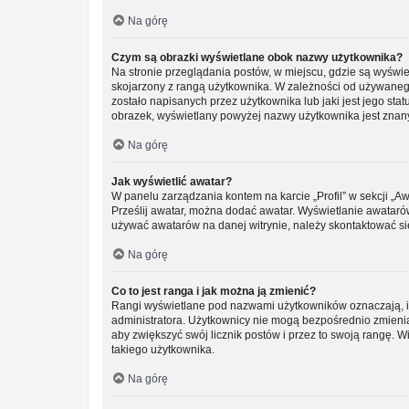
Na górę
Czym są obrazki wyświetlane obok nazwy użytkownika?
Na stronie przeglądania postów, w miejscu, gdzie są wyświ
skojarzony z rangą użytkownika. W zależności od używanego
zostało napisanych przez użytkownika lub jaki jest jego sta
obrazek, wyświetlany powyżej nazwy użytkownika jest znany 
Na górę
Jak wyświetlić awatar?
W panelu zarządzania kontem na karcie „Profil” w sekcji „Aw
Prześlij awatar, można dodać awatar. Wyświetlanie awatarów
używać awatarów na danej witrynie, należy skontaktować się
Na górę
Co to jest ranga i jak można ją zmienić?
Rangi wyświetlane pod nazwami użytkowników oznaczają, ile
administratora. Użytkownicy nie mogą bezpośrednio zmieniać 
aby zwiększyć swój licznik postów i przez to swoją rangę. Wi
takiego użytkownika.
Na górę