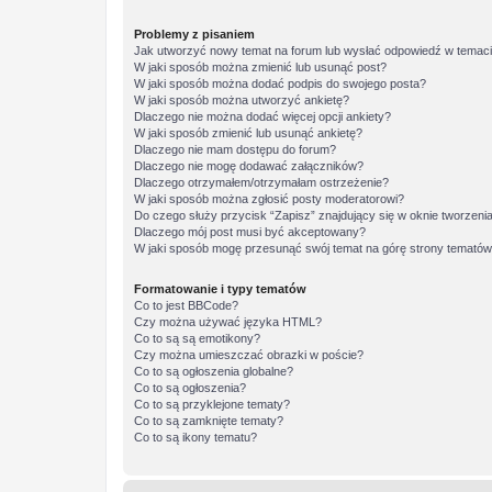
Problemy z pisaniem
Jak utworzyć nowy temat na forum lub wysłać odpowiedź w temac
W jaki sposób można zmienić lub usunąć post?
W jaki sposób można dodać podpis do swojego posta?
W jaki sposób można utworzyć ankietę?
Dlaczego nie można dodać więcej opcji ankiety?
W jaki sposób zmienić lub usunąć ankietę?
Dlaczego nie mam dostępu do forum?
Dlaczego nie mogę dodawać załączników?
Dlaczego otrzymałem/otrzymałam ostrzeżenie?
W jaki sposób można zgłosić posty moderatorowi?
Do czego służy przycisk “Zapisz” znajdujący się w oknie tworzeni
Dlaczego mój post musi być akceptowany?
W jaki sposób mogę przesunąć swój temat na górę strony temató
Formatowanie i typy tematów
Co to jest BBCode?
Czy można używać języka HTML?
Co to są są emotikony?
Czy można umieszczać obrazki w poście?
Co to są ogłoszenia globalne?
Co to są ogłoszenia?
Co to są przyklejone tematy?
Co to są zamknięte tematy?
Co to są ikony tematu?