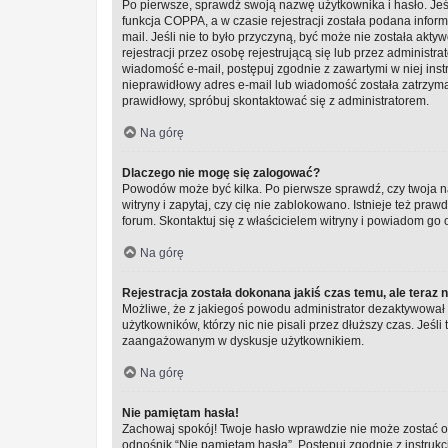
Po pierwsze, sprawdź swoją nazwę użytkownika i hasło. Jeś
funkcja COPPA, a w czasie rejestracji została podana infor
mail. Jeśli nie to było przyczyną, być może nie została a
rejestracji przez osobę rejestrującą się lub przez administra
wiadomość e-mail, postępuj zgodnie z zawartymi w niej inst
nieprawidłowy adres e-mail lub wiadomość została zatrzyman
prawidłowy, spróbuj skontaktować się z administratorem.
Na górę
Dlaczego nie mogę się zalogować?
Powodów może być kilka. Po pierwsze sprawdź, czy twoja na
witryny i zapytaj, czy cię nie zablokowano. Istnieje też pr
forum. Skontaktuj się z właścicielem witryny i powiadom go
Na górę
Rejestracja została dokonana jakiś czas temu, ale teraz 
Możliwe, że z jakiegoś powodu administrator dezaktywował l
użytkowników, którzy nic nie pisali przez dłuższy czas. Jeśli
zaangażowanym w dyskusje użytkownikiem.
Na górę
Nie pamiętam hasła!
Zachowaj spokój! Twoje hasło wprawdzie nie może zostać od
odnośnik “Nie pamiętam hasła”. Postępuj zgodnie z instru