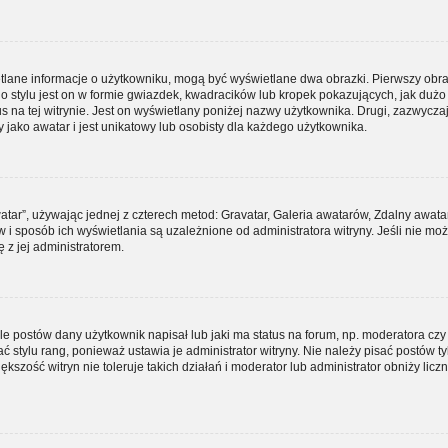
etlane informacje o użytkowniku, mogą być wyświetlane dwa obrazki. Pierwszy obra
 stylu jest on w formie gwiazdek, kwadracików lub kropek pokazujących, jak duż
tus na tej witrynie. Jest on wyświetlany poniżej nazwy użytkownika. Drugi, zazwycza
jako awatar i jest unikatowy lub osobisty dla każdego użytkownika.
atar”, używając jednej z czterech metod: Gravatar, Galeria awatarów, Zdalny awata
 i sposób ich wyświetlania są uzależnione od administratora witryny. Jeśli nie mo
 z jej administratorem.
 postów dany użytkownik napisał lub jaki ma status na forum, np. moderatora czy
stylu rang, ponieważ ustawia je administrator witryny. Nie należy pisać postów tyl
ększość witryn nie toleruje takich działań i moderator lub administrator obniży licz