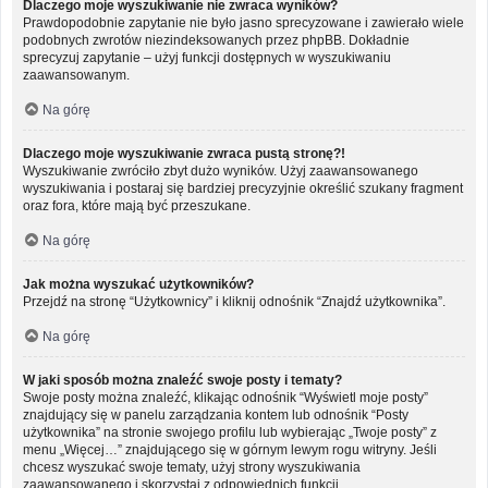
Dlaczego moje wyszukiwanie nie zwraca wyników?
Prawdopodobnie zapytanie nie było jasno sprecyzowane i zawierało wiele
podobnych zwrotów niezindeksowanych przez phpBB. Dokładnie
sprecyzuj zapytanie – użyj funkcji dostępnych w wyszukiwaniu
zaawansowanym.
Na górę
Dlaczego moje wyszukiwanie zwraca pustą stronę?!
Wyszukiwanie zwróciło zbyt dużo wyników. Użyj zaawansowanego
wyszukiwania i postaraj się bardziej precyzyjnie określić szukany fragment
oraz fora, które mają być przeszukane.
Na górę
Jak można wyszukać użytkowników?
Przejdź na stronę “Użytkownicy” i kliknij odnośnik “Znajdź użytkownika”.
Na górę
W jaki sposób można znaleźć swoje posty i tematy?
Swoje posty można znaleźć, klikając odnośnik “Wyświetl moje posty”
znajdujący się w panelu zarządzania kontem lub odnośnik “Posty
użytkownika” na stronie swojego profilu lub wybierając „Twoje posty” z
menu „Więcej…” znajdującego się w górnym lewym rogu witryny. Jeśli
chcesz wyszukać swoje tematy, użyj strony wyszukiwania
zaawansowanego i skorzystaj z odpowiednich funkcji.