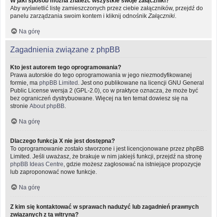
W jaki sposób można znaleźć wszystkie swoje załączniki?
Aby wyświetlić listę zamieszczonych przez ciebie załączników, przejdź do
panelu zarządzania swoim kontem i kliknij odnośnik
Załączniki
.
Na górę
Zagadnienia związane z phpBB
Kto jest autorem tego oprogramowania?
Prawa autorskie do tego oprogramowania w jego niezmodyfikowanej
formie, ma
phpBB Limited
. Jest ono publikowane na licencji GNU General
Public License wersja 2 (GPL-2.0), co w praktyce oznacza, że może być
bez ograniczeń dystrybuowane. Więcej na ten temat dowiesz się na
stronie
About phpBB
.
Na górę
Dlaczego funkcja X nie jest dostępna?
To oprogramowanie zostało stworzone i jest licencjonowane przez phpBB
Limited. Jeśli uważasz, że brakuje w nim jakiejś funkcji, przejdź na stronę
phpBB Ideas Centre
, gdzie możesz zagłosować na istniejące propozycje
lub zaproponować nowe funkcje.
Na górę
Z kim się kontaktować w sprawach nadużyć lub zagadnień prawnych
związanych z tą witryną?