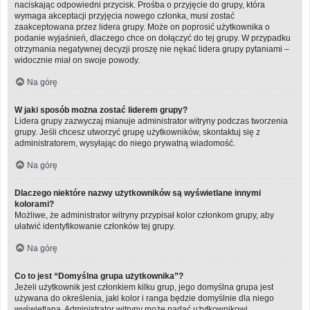
naciskając odpowiedni przycisk. Prośba o przyjęcie do grupy, która
wymaga akceptacji przyjęcia nowego członka, musi zostać
zaakceptowana przez lidera grupy. Może on poprosić użytkownika o
podanie wyjaśnień, dlaczego chce on dołączyć do tej grupy. W przypadku
otrzymania negatywnej decyzji proszę nie nękać lidera grupy pytaniami –
widocznie miał on swoje powody.
Na górę
W jaki sposób można zostać liderem grupy?
Lidera grupy zazwyczaj mianuje administrator witryny podczas tworzenia
grupy. Jeśli chcesz utworzyć grupę użytkowników, skontaktuj się z
administratorem, wysyłając do niego prywatną wiadomość.
Na górę
Dlaczego niektóre nazwy użytkowników są wyświetlane innymi
kolorami?
Możliwe, że administrator witryny przypisał kolor członkom grupy, aby
ułatwić identyfikowanie członków tej grupy.
Na górę
Co to jest “Domyślna grupa użytkownika”?
Jeżeli użytkownik jest członkiem kilku grup, jego domyślna grupa jest
używana do określenia, jaki kolor i ranga będzie domyślnie dla niego
wyświetlana. Administrator witryny może nadać użytkownikowi