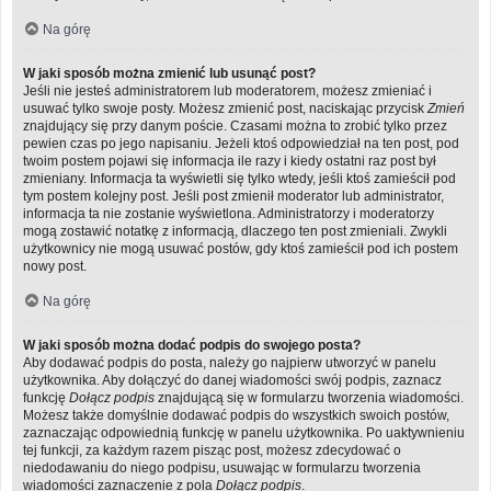
Na górę
W jaki sposób można zmienić lub usunąć post?
Jeśli nie jesteś administratorem lub moderatorem, możesz zmieniać i
usuwać tylko swoje posty. Możesz zmienić post, naciskając przycisk
Zmień
znajdujący się przy danym poście. Czasami można to zrobić tylko przez
pewien czas po jego napisaniu. Jeżeli ktoś odpowiedział na ten post, pod
twoim postem pojawi się informacja ile razy i kiedy ostatni raz post był
zmieniany. Informacja ta wyświetli się tylko wtedy, jeśli ktoś zamieścił pod
tym postem kolejny post. Jeśli post zmienił moderator lub administrator,
informacja ta nie zostanie wyświetlona. Administratorzy i moderatorzy
mogą zostawić notatkę z informacją, dlaczego ten post zmieniali. Zwykli
użytkownicy nie mogą usuwać postów, gdy ktoś zamieścił pod ich postem
nowy post.
Na górę
W jaki sposób można dodać podpis do swojego posta?
Aby dodawać podpis do posta, należy go najpierw utworzyć w panelu
użytkownika. Aby dołączyć do danej wiadomości swój podpis, zaznacz
funkcję
Dołącz podpis
znajdującą się w formularzu tworzenia wiadomości.
Możesz także domyślnie dodawać podpis do wszystkich swoich postów,
zaznaczając odpowiednią funkcję w panelu użytkownika. Po uaktywnieniu
tej funkcji, za każdym razem pisząc post, możesz zdecydować o
niedodawaniu do niego podpisu, usuwając w formularzu tworzenia
wiadomości zaznaczenie z pola
Dołącz podpis
.