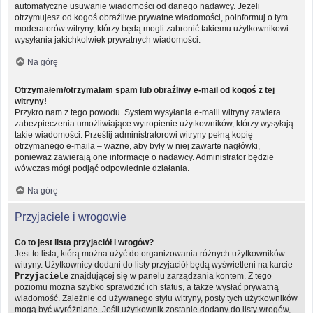
automatyczne usuwanie wiadomości od danego nadawcy. Jeżeli
otrzymujesz od kogoś obraźliwe prywatne wiadomości, poinformuj o tym
moderatorów witryny, którzy będą mogli zabronić takiemu użytkownikowi
wysyłania jakichkolwiek prywatnych wiadomości.
Na górę
Otrzymałem/otrzymałam spam lub obraźliwy e-mail od kogoś z tej
witryny!
Przykro nam z tego powodu. System wysyłania e-maili witryny zawiera
zabezpieczenia umożliwiające wytropienie użytkowników, którzy wysyłają
takie wiadomości. Prześlij administratorowi witryny pełną kopię
otrzymanego e-maila – ważne, aby były w niej zawarte nagłówki,
ponieważ zawierają one informacje o nadawcy. Administrator będzie
wówczas mógł podjąć odpowiednie działania.
Na górę
Przyjaciele i wrogowie
Co to jest lista przyjaciół i wrogów?
Jest to lista, którą można użyć do organizowania różnych użytkowników
witryny. Użytkownicy dodani do listy przyjaciół będą wyświetleni na karcie
Przyjaciele
znajdującej się w panelu zarządzania kontem. Z tego
poziomu można szybko sprawdzić ich status, a także wysłać prywatną
wiadomość. Zależnie od używanego stylu witryny, posty tych użytkowników
mogą być wyróżniane. Jeśli użytkownik zostanie dodany do listy wrogów,