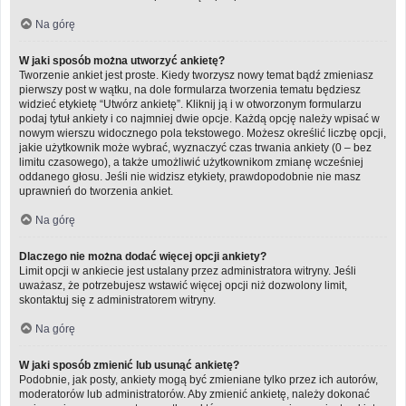
Na górę
W jaki sposób można utworzyć ankietę?
Tworzenie ankiet jest proste. Kiedy tworzysz nowy temat bądź zmieniasz
pierwszy post w wątku, na dole formularza tworzenia tematu będziesz
widzieć etykietę “Utwórz ankietę”. Kliknij ją i w otworzonym formularzu
podaj tytuł ankiety i co najmniej dwie opcje. Każdą opcję należy wpisać w
nowym wierszu widocznego pola tekstowego. Możesz określić liczbę opcji,
jakie użytkownik może wybrać, wyznaczyć czas trwania ankiety (0 – bez
limitu czasowego), a także umożliwić użytkownikom zmianę wcześniej
oddanego głosu. Jeśli nie widzisz etykiety, prawdopodobnie nie masz
uprawnień do tworzenia ankiet.
Na górę
Dlaczego nie można dodać więcej opcji ankiety?
Limit opcji w ankiecie jest ustalany przez administratora witryny. Jeśli
uważasz, że potrzebujesz wstawić więcej opcji niż dozwolony limit,
skontaktuj się z administratorem witryny.
Na górę
W jaki sposób zmienić lub usunąć ankietę?
Podobnie, jak posty, ankiety mogą być zmieniane tylko przez ich autorów,
moderatorów lub administratorów. Aby zmienić ankietę, należy dokonać