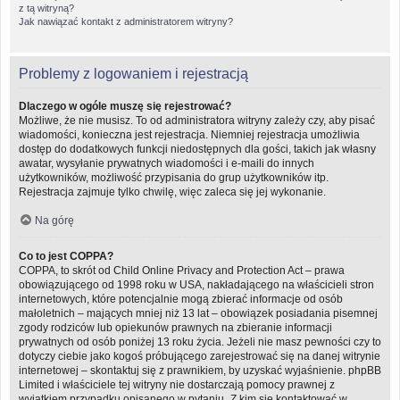
z tą witryną?
Jak nawiązać kontakt z administratorem witryny?
Problemy z logowaniem i rejestracją
Dlaczego w ogóle muszę się rejestrować?
Możliwe, że nie musisz. To od administratora witryny zależy czy, aby pisać
wiadomości, konieczna jest rejestracja. Niemniej rejestracja umożliwia
dostęp do dodatkowych funkcji niedostępnych dla gości, takich jak własny
awatar, wysyłanie prywatnych wiadomości i e-maili do innych
użytkowników, możliwość przypisania do grup użytkowników itp.
Rejestracja zajmuje tylko chwilę, więc zaleca się jej wykonanie.
Na górę
Co to jest COPPA?
COPPA, to skrót od Child Online Privacy and Protection Act – prawa
obowiązującego od 1998 roku w USA, nakładającego na właścicieli stron
internetowych, które potencjalnie mogą zbierać informacje od osób
małoletnich – mających mniej niż 13 lat – obowiązek posiadania pisemnej
zgody rodziców lub opiekunów prawnych na zbieranie informacji
prywatnych od osób poniżej 13 roku życia. Jeżeli nie masz pewności czy to
dotyczy ciebie jako kogoś próbującego zarejestrować się na danej witrynie
internetowej – skontaktuj się z prawnikiem, by uzyskać wyjaśnienie. phpBB
Limited i właściciele tej witryny nie dostarczają pomocy prawnej z
wyjątkiem przypadku opisanego w pytaniu „Z kim się kontaktować w