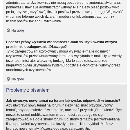
administratora. Użytkownicy nie mogą bezpośrednio zmieniać stylu rang,
ponieważ ustawia je administrator witryny. Nie należy pisać postów tylko
po to, aby zwiększyć swój licznik postów i przez to swoją rangę. Większość
witryn nie toleruje takich działań i moderator lub administrator obniży
licznik postów takiego użytkownika.
Na górę
Podczas próby wysłania wiadomości e-mail do użytkownika witryna
prosi mnie o zalogowanie. Dlaczego?
Tylko zarejestrowani użytkownicy mogą wysyłać e-maile do innych
użytkowników przez wbudowany formularz wysyłania e-maili i tylko wtedy,
jeżeli administrator włączył tę funkcję. Ma to zabezpieczać przed
nieprawidłowym używaniem systemu poczty elektronicznej witryny przez
anonimowych użytkowników.
Na górę
Problemy z pisaniem
Jak utworzyć nowy temat na forum lub wysłać odpowiedź w temacie?
Aby utworzyć nowy temat na forum, należy nacisnąć przycisk „Nowy
temat”, aby odpowiedzieć w temacie, nacisnąć przycisk „Odpowiedz”. Być
może, że przed publikowaniem wiadomości trzeba będzie się
zarejestrować. Na dole strony forum lub strony tematów jest wyświetlana
lista uprawnień użytkownika na każdym forum. Na przykład: Możesz
tworzyć nowe tematy, Możesz dodawać załączniki itp.