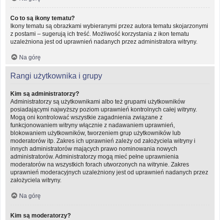
Co to są ikony tematu?
Ikony tematu są obrazkami wybieranymi przez autora tematu skojarzonymi
z postami – sugerują ich treść. Możliwość korzystania z ikon tematu
uzależniona jest od uprawnień nadanych przez administratora witryny.
Na górę
Rangi użytkownika i grupy
Kim są administratorzy?
Administratorzy są użytkownikami albo też grupami użytkowników
posiadającymi najwyższy poziom uprawnień kontrolnych całej witryny.
Mogą oni kontrolować wszystkie zagadnienia związane z
funkcjonowaniem witryny włącznie z nadawaniem uprawnień,
blokowaniem użytkowników, tworzeniem grup użytkowników lub
moderatorów itp. Zakres ich uprawnień zależy od założyciela witryny i
innych administratorów mających prawo nominowania nowych
administratorów. Administratorzy mogą mieć pełne uprawnienia
moderatorów na wszystkich forach utworzonych na witrynie. Zakres
uprawnień moderacyjnych uzależniony jest od uprawnień nadanych przez
założyciela witryny.
Na górę
Kim są moderatorzy?