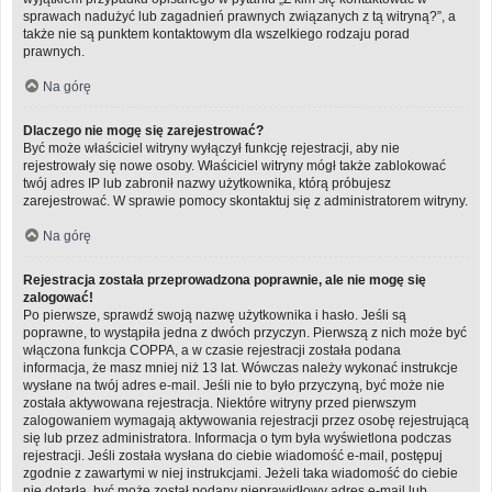
sprawach nadużyć lub zagadnień prawnych związanych z tą witryną?”, a
także nie są punktem kontaktowym dla wszelkiego rodzaju porad
prawnych.
Na górę
Dlaczego nie mogę się zarejestrować?
Być może właściciel witryny wyłączył funkcję rejestracji, aby nie
rejestrowały się nowe osoby. Właściciel witryny mógł także zablokować
twój adres IP lub zabronił nazwy użytkownika, którą próbujesz
zarejestrować. W sprawie pomocy skontaktuj się z administratorem witryny.
Na górę
Rejestracja została przeprowadzona poprawnie, ale nie mogę się
zalogować!
Po pierwsze, sprawdź swoją nazwę użytkownika i hasło. Jeśli są
poprawne, to wystąpiła jedna z dwóch przyczyn. Pierwszą z nich może być
włączona funkcja COPPA, a w czasie rejestracji została podana
informacja, że masz mniej niż 13 lat. Wówczas należy wykonać instrukcje
wysłane na twój adres e-mail. Jeśli nie to było przyczyną, być może nie
została aktywowana rejestracja. Niektóre witryny przed pierwszym
zalogowaniem wymagają aktywowania rejestracji przez osobę rejestrującą
się lub przez administratora. Informacja o tym była wyświetlona podczas
rejestracji. Jeśli została wysłana do ciebie wiadomość e-mail, postępuj
zgodnie z zawartymi w niej instrukcjami. Jeżeli taka wiadomość do ciebie
nie dotarła, być może został podany nieprawidłowy adres e-mail lub