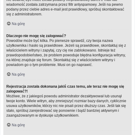
wiadomość została zatrzymana przez filtr antyspamowy. Jeśli na pewno
podany przez ciebie adres e-mail jest prawidłowy, spróbuj skontaktować
się z administratorem.
Na górę
Dlaczego nie mogę się zalogować?
Powodów może być kilka. Po pierwsze sprawdź, czy twoja nazwa
użytkownika i hasło są prawidłowe. Jeżeli są prawidłowe, skontaktuj się z
właścicielem witryny i zapytaj, czy cię nie zablokowano. Istnieje też
prawdopodobieństwo, że problem powoduje błędna konfiguracja witryny,
na której znajduje się forum. Skontaktuj się z właścicielem witryny i
powiadom go o tym problemie. Musi on go naprawić.
Na górę
Rejestracja została dokonana jakiś czas temu, ale teraz nie mogę się
zalogować?!
Możliwe, że z jakiegoś powodu administrator dezaktywował lub usunął
twoje konto. Wiele witryn, aby zmniejszyć rozmiar bazy danych, cyklicznie
usuwa użytkowników, którzy nic nie pisali przez dłuższy czas. Jeśli tak się
stało, spróbuj zarejestrować się ponownie i bądź bardziej aktywnym i
zaangażowanym w dyskusje użytkownikiem.
Na górę