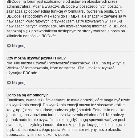
BBCode na forum jest uzależnione od ustawień określanych przez
administratora. Można wyłączyć BBCode w poszczególnych postach,
zaznaczając odpowiednią funkcję w formularzu tworzenia posta. Sam
BBCode jest podobny w składni do HTML-a, ale znaczniki zawarte są w
nawiasach kwadratowych [przykład] zamiast w używanych w HTML-u
nawiasach ostrych <przykład>. Aby uzyskać więcej informacji o BBCode,
zapoznaj się z przewodnikiem dostępnym ze strony tworzenia posta po
kliknięciu odnośnika
BBCode
.
Na górę
Czy można używać języka HTML?
Nie. Nie można używać i przetwarzać znaczników HTML na tej witrynie.
Większość formatowania, które dostarcza HTML, można uzyskać,
używając BBCode.
Na górę
Co to są są emotikony?
Emotikony, zwane też uśmieszkami, to małe obrazki, które mogą być użyte
do wyrażania emocji. Do wyrażania emocji można też stosować krótkie
kody, np. :) oznacza radość, podczas gdy :( smutek. Pełna lista emotikon
jest dostępna z poziomu formularza tworzenia wiadomości. Nie należy
jednak nadmiernie używać emotikon, gdyż mogą spowodować, że post
stanie się nieczytelny i moderator może podjąć decyzję o ich usunięciu
bądź też usunięciu całego posta. Administrator witryny może określić
dopuszczalny limit emotikon w poście.