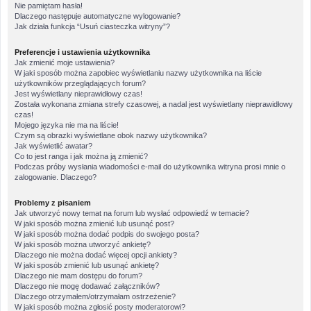
Nie pamiętam hasła!
Dlaczego następuje automatyczne wylogowanie?
Jak działa funkcja “Usuń ciasteczka witryny”?
Preferencje i ustawienia użytkownika
Jak zmienić moje ustawienia?
W jaki sposób można zapobiec wyświetlaniu nazwy użytkownika na liście
użytkowników przeglądających forum?
Jest wyświetlany nieprawidłowy czas!
Została wykonana zmiana strefy czasowej, a nadal jest wyświetlany nieprawidłowy
czas!
Mojego języka nie ma na liście!
Czym są obrazki wyświetlane obok nazwy użytkownika?
Jak wyświetlić awatar?
Co to jest ranga i jak można ją zmienić?
Podczas próby wysłania wiadomości e-mail do użytkownika witryna prosi mnie o
zalogowanie. Dlaczego?
Problemy z pisaniem
Jak utworzyć nowy temat na forum lub wysłać odpowiedź w temacie?
W jaki sposób można zmienić lub usunąć post?
W jaki sposób można dodać podpis do swojego posta?
W jaki sposób można utworzyć ankietę?
Dlaczego nie można dodać więcej opcji ankiety?
W jaki sposób zmienić lub usunąć ankietę?
Dlaczego nie mam dostępu do forum?
Dlaczego nie mogę dodawać załączników?
Dlaczego otrzymałem/otrzymałam ostrzeżenie?
W jaki sposób można zgłosić posty moderatorowi?