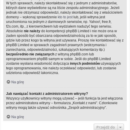
W tych sprawach, należy skontaktować się z jednym z administratorów,
których dane wyświetlone są na liście zespołu administracyjnego. Jeżeli
jednak nie otrzymasz odpowiedzi, należy skontaktować się z właścicielem
domeny – wykonaj sprawdzenie
kto to jest
lub, jeśli witryna jest
uruchomiona na jednym z darmowych serwisów, np. Yahoo!, free.fr,
f2s.com, itp., z kierownictwem lub wydziałem nadużyć tego serwisu.
Absolutnie
nie należy
do kompetencji phpBB Limited i nie może ona w
żaden sposób być obarczana odpowiedzialnością za to w jaki sposób,
gdzie lub przez kogo ta witryna jest używana. Proszę nie kontaktować się z
phpBB Limited w sprawach zagadnień prawnych (wstrzymania i
zaniechania, odpowiedzialności, szkalujących komentarzy itp.)
bezpośrednio nie związanych
z witryną phpBB.com lub
oprogramowaniem phpBB samym w sobie. Jeśli do phpBB Limited
zostanie wysłana wiadomość dotycząca
innych podmiotów
używających
tego oprogramowania, nie należy oczekiwać odpowiedzi, lub zostanie
udzielona odpowiedź lakoniczna.
Na górę
Jak nawiązać kontakt z administratorem witryny?
Wszyscy użytkownicy witryny mogą używać – jeśli funkcja ta jest włączona
przez administratora witryny – formularza „Kontakt z nami”. Członkowie
witryny mogą także używać odnośnika „Zespół administracyjny”.
Na górę
Przejdź do