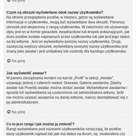
Na górę
Czym są obrazki wyświetlane obok nazwy użytkownika?
Na stronie przeglądania postów, w miejscu, gdzie są wyświetlane
informacje o użytkowniku, mogą być wyświetlane dwa obrazki. Pierwszy
obrazek jest skojarzony z rangą użytkownika. W zależności od używanego
stylu jest on w formie gwiazdek, kwadracików lub kropek pokazujących, jak
dużo postów zostało napisanych przez użytkownika lub jaki jest jego status
na tej witrynie. Jest on wyświetlany poniżej nazwy użytkownika. Drugi,
zazwyczaj większy obrazek, wyświetlany powyżej nazwy użytkownika jest
znany jako awatar i jest unikatowy lub osobisty dla każdego użytkownika.
Na górę
Jak wyświetlić awatar?
W panelu zarządzania kontem na karcie „Profil” w sekcji „Awatar”,
używając jednej z czterech metod: Gravatar, Galeria awatarów, Zdalny
awatar lub Prześlij awatar, można dodać awatar. Wyświetlanie awatarów i
sposób ich wyświetlania są uzależnione od administratora witryny. Jeśli
nie można używać awatarów na danej witrynie, należy skontaktować się z
jej administratorem.
Na górę
Co to jest ranga i jak można ją zmienić?
Rangi wyświetlane pod nazwami użytkowników oznaczają, ile postów
dany użytkownik napisał lub jaki ma status na forum, np. moderatora czy