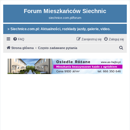
Forum Mieszkańców Siechnic
siechnice.com.pl/forum
Siechnice.com.pl: Aktualności, rozkłady jazdy, galerie, video.
FAQ
Zarejestruj się
Zaloguj się
S
Strona główna
Często zadawane pytania
z
u
k
a
j