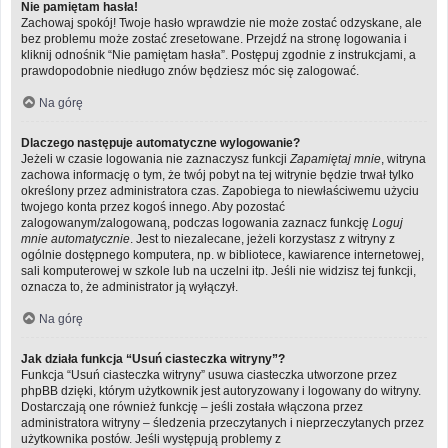
Nie pamiętam hasła!
Zachowaj spokój! Twoje hasło wprawdzie nie może zostać odzyskane, ale
bez problemu może zostać zresetowane. Przejdź na stronę logowania i
kliknij odnośnik “Nie pamiętam hasła”. Postępuj zgodnie z instrukcjami, a
prawdopodobnie niedługo znów będziesz móc się zalogować.
Na górę
Dlaczego następuje automatyczne wylogowanie?
Jeżeli w czasie logowania nie zaznaczysz funkcji
Zapamiętaj mnie
, witryna
zachowa informację o tym, że twój pobyt na tej witrynie będzie trwał tylko
określony przez administratora czas. Zapobiega to niewłaściwemu użyciu
twojego konta przez kogoś innego. Aby pozostać
zalogowanym/zalogowaną, podczas logowania zaznacz funkcję
Loguj
mnie automatycznie
. Jest to niezalecane, jeżeli korzystasz z witryny z
ogólnie dostępnego komputera, np. w bibliotece, kawiarence internetowej,
sali komputerowej w szkole lub na uczelni itp. Jeśli nie widzisz tej funkcji,
oznacza to, że administrator ją wyłączył.
Na górę
Jak działa funkcja “Usuń ciasteczka witryny”?
Funkcja “Usuń ciasteczka witryny” usuwa ciasteczka utworzone przez
phpBB dzięki, którym użytkownik jest autoryzowany i logowany do witryny.
Dostarczają one również funkcję – jeśli została włączona przez
administratora witryny – śledzenia przeczytanych i nieprzeczytanych przez
użytkownika postów. Jeśli występują problemy z