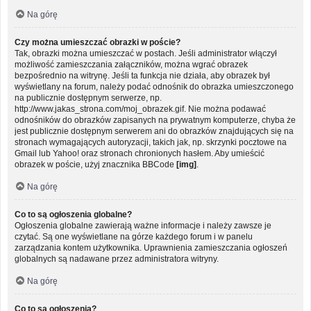
Na górę
Czy można umieszczać obrazki w poście?
Tak, obrazki można umieszczać w postach. Jeśli administrator włączył
możliwość zamieszczania załączników, można wgrać obrazek
bezpośrednio na witrynę. Jeśli ta funkcja nie działa, aby obrazek był
wyświetlany na forum, należy podać odnośnik do obrazka umieszczonego
na publicznie dostępnym serwerze, np.
http://www.jakas_strona.com/moj_obrazek.gif. Nie można podawać
odnośników do obrazków zapisanych na prywatnym komputerze, chyba że
jest publicznie dostępnym serwerem ani do obrazków znajdujących się na
stronach wymagających autoryzacji, takich jak, np. skrzynki pocztowe na
Gmail lub Yahoo! oraz stronach chronionych hasłem. Aby umieścić
obrazek w poście, użyj znacznika BBCode
[img]
.
Na górę
Co to są ogłoszenia globalne?
Ogłoszenia globalne zawierają ważne informacje i należy zawsze je
czytać. Są one wyświetlane na górze każdego forum i w panelu
zarządzania kontem użytkownika. Uprawnienia zamieszczania ogłoszeń
globalnych są nadawane przez administratora witryny.
Na górę
Co to są ogłoszenia?