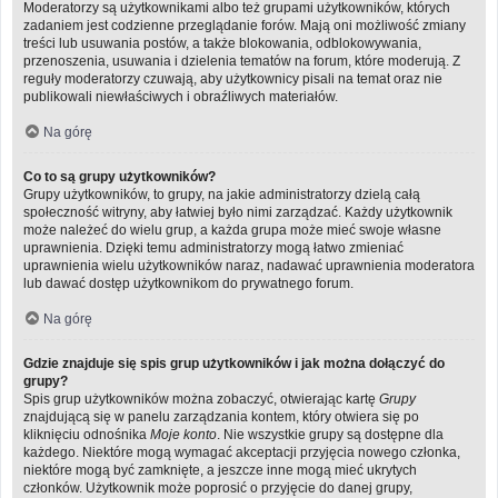
Moderatorzy są użytkownikami albo też grupami użytkowników, których
zadaniem jest codzienne przeglądanie forów. Mają oni możliwość zmiany
treści lub usuwania postów, a także blokowania, odblokowywania,
przenoszenia, usuwania i dzielenia tematów na forum, które moderują. Z
reguły moderatorzy czuwają, aby użytkownicy pisali na temat oraz nie
publikowali niewłaściwych i obraźliwych materiałów.
Na górę
Co to są grupy użytkowników?
Grupy użytkowników, to grupy, na jakie administratorzy dzielą całą
społeczność witryny, aby łatwiej było nimi zarządzać. Każdy użytkownik
może należeć do wielu grup, a każda grupa może mieć swoje własne
uprawnienia. Dzięki temu administratorzy mogą łatwo zmieniać
uprawnienia wielu użytkowników naraz, nadawać uprawnienia moderatora
lub dawać dostęp użytkownikom do prywatnego forum.
Na górę
Gdzie znajduje się spis grup użytkowników i jak można dołączyć do
grupy?
Spis grup użytkowników można zobaczyć, otwierając kartę
Grupy
znajdującą się w panelu zarządzania kontem, który otwiera się po
kliknięciu odnośnika
Moje konto
. Nie wszystkie grupy są dostępne dla
każdego. Niektóre mogą wymagać akceptacji przyjęcia nowego członka,
niektóre mogą być zamknięte, a jeszcze inne mogą mieć ukrytych
członków. Użytkownik może poprosić o przyjęcie do danej grupy,