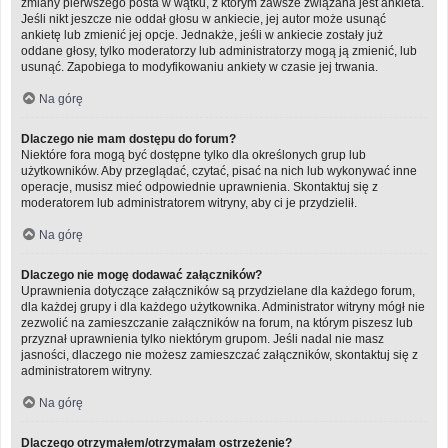
zmiany pierwszego posta w wątku, z którym zawsze związana jest ankieta.
Jeśli nikt jeszcze nie oddał głosu w ankiecie, jej autor może usunąć
ankietę lub zmienić jej opcje. Jednakże, jeśli w ankiecie zostały już
oddane głosy, tylko moderatorzy lub administratorzy mogą ją zmienić, lub
usunąć. Zapobiega to modyfikowaniu ankiety w czasie jej trwania.
Na górę
Dlaczego nie mam dostępu do forum?
Niektóre fora mogą być dostępne tylko dla określonych grup lub
użytkowników. Aby przeglądać, czytać, pisać na nich lub wykonywać inne
operacje, musisz mieć odpowiednie uprawnienia. Skontaktuj się z
moderatorem lub administratorem witryny, aby ci je przydzielił.
Na górę
Dlaczego nie mogę dodawać załączników?
Uprawnienia dotyczące załączników są przydzielane dla każdego forum,
dla każdej grupy i dla każdego użytkownika. Administrator witryny mógł nie
zezwolić na zamieszczanie załączników na forum, na którym piszesz lub
przyznał uprawnienia tylko niektórym grupom. Jeśli nadal nie masz
jasności, dlaczego nie możesz zamieszczać załączników, skontaktuj się z
administratorem witryny.
Na górę
Dlaczego otrzymałem/otrzymałam ostrzeżenie?