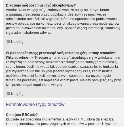
Dlaczego mój post musi być akceptowany?
Administrator witryny mógł zadecydować, że posty na danym forum
wymagają przejrzenia przed publikacją. Jest również możliwe, że
administrator umieścił cię w grupie, która ma ograniczenia publikowania
postów polegające na konieczności ich akceptowania przez moderatorów
przed opublikowaniem na forum. Aby uzyskać więcej informacji, skontaktuj
się z administratorem witryny.
Na górę
W jaki sposób mogę przesunąć swój temat na górę strony tematów?
Klikając odnośnik “Przesuń temat w górę”, znajdujący się w widoku tematu
zazwyczaj na dole strony, możesz przesunąć go na samą górę pierwszej
strony forum. Jeśli nie widać takiego odnośnika, oznacza to, że funkcja ta
jest wyłączona lub nie upłynął jeszcze wymagany czas, zanim będzie
możliwe użycie tej funkcji. Innym, łatwym sposobem na przesunięcie
tematu na początek, jest napisanie w nim posta. Należy pamiętać, aby przy
tym przestrzegać regulaminu witryny.
Na górę
Formatowanie i typy tematów
Co to jest BBCode?
BBCode jest specjalną implementacją języka HTML, która daje lepszą
kontrolę formatowania poszczególnych elementów w postach. Używanie