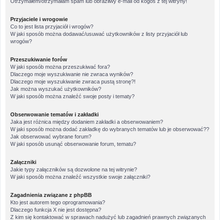
Otrzymałem/otrzymałam spam lub obraźliwy e-mail od kogoś z tej witryny!
Przyjaciele i wrogowie
Co to jest lista przyjaciół i wrogów?
W jaki sposób można dodawać/usuwać użytkowników z listy przyjaciół lub
wrogów?
Przeszukiwanie forów
W jaki sposób można przeszukiwać fora?
Dlaczego moje wyszukiwanie nie zwraca wyników?
Dlaczego moje wyszukiwanie zwraca pustą stronę?!
Jak można wyszukać użytkowników?
W jaki sposób można znaleźć swoje posty i tematy?
Obserwowanie tematów i zakładki
Jaka jest różnica między dodaniem zakładki a obserwowaniem?
W jaki sposób można dodać zakładkę do wybranych tematów lub je obserwować??
Jak obserwować wybrane forum?
W jaki sposób usunąć obserwowanie forum, tematu?
Załączniki
Jakie typy załączników są dozwolone na tej witrynie?
W jaki sposób można znaleźć wszystkie swoje załączniki?
Zagadnienia związane z phpBB
Kto jest autorem tego oprogramowania?
Dlaczego funkcja X nie jest dostępna?
Z kim się kontaktować w sprawach nadużyć lub zagadnień prawnych związanych