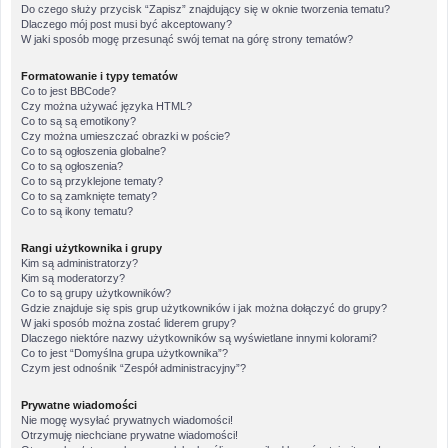
Do czego służy przycisk “Zapisz” znajdujący się w oknie tworzenia tematu?
Dlaczego mój post musi być akceptowany?
W jaki sposób mogę przesunąć swój temat na górę strony tematów?
Formatowanie i typy tematów
Co to jest BBCode?
Czy można używać języka HTML?
Co to są są emotikony?
Czy można umieszczać obrazki w poście?
Co to są ogłoszenia globalne?
Co to są ogłoszenia?
Co to są przyklejone tematy?
Co to są zamknięte tematy?
Co to są ikony tematu?
Rangi użytkownika i grupy
Kim są administratorzy?
Kim są moderatorzy?
Co to są grupy użytkowników?
Gdzie znajduje się spis grup użytkowników i jak można dołączyć do grupy?
W jaki sposób można zostać liderem grupy?
Dlaczego niektóre nazwy użytkowników są wyświetlane innymi kolorami?
Co to jest “Domyślna grupa użytkownika”?
Czym jest odnośnik “Zespół administracyjny”?
Prywatne wiadomości
Nie mogę wysyłać prywatnych wiadomości!
Otrzymuję niechciane prywatne wiadomości!