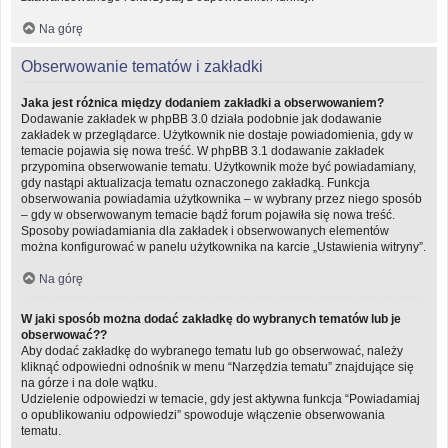
Na górę
Obserwowanie tematów i zakładki
Jaka jest różnica między dodaniem zakładki a obserwowaniem?
Dodawanie zakładek w phpBB 3.0 działa podobnie jak dodawanie
zakładek w przeglądarce. Użytkownik nie dostaje powiadomienia, gdy w
temacie pojawia się nowa treść. W phpBB 3.1 dodawanie zakładek
przypomina obserwowanie tematu. Użytkownik może być powiadamiany,
gdy nastąpi aktualizacja tematu oznaczonego zakładką. Funkcja
obserwowania powiadamia użytkownika – w wybrany przez niego sposób
– gdy w obserwowanym temacie bądź forum pojawiła się nowa treść.
Sposoby powiadamiania dla zakładek i obserwowanych elementów
można konfigurować w panelu użytkownika na karcie „Ustawienia witryny”.
Na górę
W jaki sposób można dodać zakładkę do wybranych tematów lub je
obserwować??
Aby dodać zakładkę do wybranego tematu lub go obserwować, należy
kliknąć odpowiedni odnośnik w menu “Narzędzia tematu” znajdujące się
na górze i na dole wątku.
Udzielenie odpowiedzi w temacie, gdy jest aktywna funkcja “Powiadamiaj
o opublikowaniu odpowiedzi” spowoduje włączenie obserwowania
tematu.