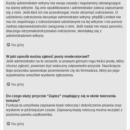
Każdy administrator witryny ma swoje zasady i regulaminy obowiązujące
na danej witrynie. Są one opublikowane i administrator zaleca zapoznanie
się z nimi. Jeśli ktoś ich nie przestrzegał, może otrzymać ostrzeżenie. O
udzieleniu ostrzeżenia decyduje administrator witryny. phpBB Limited nie
ma nic wspólnego z ostrzeżeniami udzielanymi na tej witrynie i nie ponosi
żadnej odpowiedzialności związanej z nimi. Jeśli nadal nie masz jasności,
dlaczego otrzymałeś/otrzymałaś ostrzeżenie, skontaktuj się z
administratorem witryny.
Na górę
W jaki sposób można zgłosić posty moderatorowi?
Jeśli administrator na to zezwolił, w prawym górnym rogu treści posta, który
chcesz zgłosić, powinien być widoczny odpowiedni przycisk. Naciśnięcie
tego przycisku spowoduje przeniesienie cię do formularza, który po jego
wypełnieniu umożliwi wysłanie zgłoszenia.
Na górę
Do czego służy przycisk “Zapisz” znajdujący się w oknie tworzenia
tematu?
Funkcja ta umożliwia zapisanie kopii roboczej i dokończenie pisania oraz
wysłanie w późniejszym czasie. Zapisaną kopię roboczą można wczytać z
poziomu panelu użytkownika.
Na górę