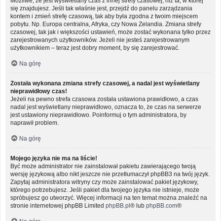
Możliwe, że jest wyświetlany czas z innej strefy czasowej, niż ta, w której
się znajdujesz. Jeśli tak właśnie jest, przejdź do panelu zarządzania
kontem i zmień strefę czasową, tak aby była zgodna z twoim miejscem
pobytu. Np. Europa centralna, Afryka, czy Nowa Zelandia. Zmiana strefy
czasowej, tak jak i większości ustawień, może zostać wykonana tylko przez
zarejestrowanych użytkowników. Jeżeli nie jesteś zarejestrowanym
użytkownikiem – teraz jest dobry moment, by się zarejestrować.
Na górę
Została wykonana zmiana strefy czasowej, a nadal jest wyświetlany
nieprawidłowy czas!
Jeżeli na pewno strefa czasowa została ustawiona prawidłowo, a czas
nadal jest wyświetlany nieprawidłowo, oznacza to, że czas na serwerze
jest ustawiony nieprawidłowo. Poinformuj o tym administratora, by
naprawił problem.
Na górę
Mojego języka nie ma na liście!
Być może administrator nie zainstalował pakietu zawierającego twoją
wersję językową albo nikt jeszcze nie przetłumaczył phpBB3 na twój język.
Zapytaj administratora witryny czy może zainstalować pakiet językowy,
którego potrzebujesz. Jeśli pakiet dla twojego języka nie istnieje, może
spróbujesz go utworzyć. Więcej informacji na ten temat można znaleźć na
stronie internetowej phpBB Limited
phpBB.pl
® lub
phpBB.com
®