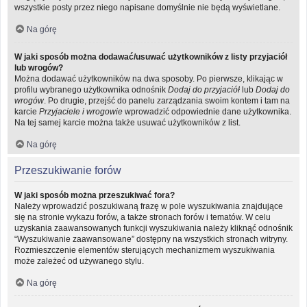
wszystkie posty przez niego napisane domyślnie nie będą wyświetlane.
Na górę
W jaki sposób można dodawać/usuwać użytkowników z listy przyjaciół
lub wrogów?
Można dodawać użytkowników na dwa sposoby. Po pierwsze, klikając w
profilu wybranego użytkownika odnośnik
Dodaj do przyjaciół
lub
Dodaj do
wrogów
. Po drugie, przejść do panelu zarządzania swoim kontem i tam na
karcie
Przyjaciele i wrogowie
wprowadzić odpowiednie dane użytkownika.
Na tej samej karcie można także usuwać użytkowników z list.
Na górę
Przeszukiwanie forów
W jaki sposób można przeszukiwać fora?
Należy wprowadzić poszukiwaną frazę w pole wyszukiwania znajdujące
się na stronie wykazu forów, a także stronach forów i tematów. W celu
uzyskania zaawansowanych funkcji wyszukiwania należy kliknąć odnośnik
“Wyszukiwanie zaawansowane” dostępny na wszystkich stronach witryny.
Rozmieszczenie elementów sterujących mechanizmem wyszukiwania
może zależeć od używanego stylu.
Na górę