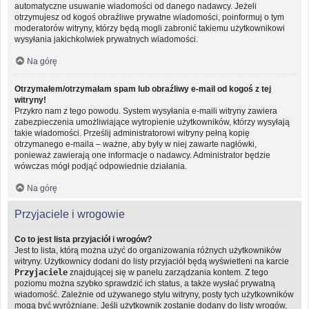
automatyczne usuwanie wiadomości od danego nadawcy. Jeżeli
otrzymujesz od kogoś obraźliwe prywatne wiadomości, poinformuj o tym
moderatorów witryny, którzy będą mogli zabronić takiemu użytkownikowi
wysyłania jakichkolwiek prywatnych wiadomości.
Na górę
Otrzymałem/otrzymałam spam lub obraźliwy e-mail od kogoś z tej
witryny!
Przykro nam z tego powodu. System wysyłania e-maili witryny zawiera
zabezpieczenia umożliwiające wytropienie użytkowników, którzy wysyłają
takie wiadomości. Prześlij administratorowi witryny pełną kopię
otrzymanego e-maila – ważne, aby były w niej zawarte nagłówki,
ponieważ zawierają one informacje o nadawcy. Administrator będzie
wówczas mógł podjąć odpowiednie działania.
Na górę
Przyjaciele i wrogowie
Co to jest lista przyjaciół i wrogów?
Jest to lista, którą można użyć do organizowania różnych użytkowników
witryny. Użytkownicy dodani do listy przyjaciół będą wyświetleni na karcie
Przyjaciele
znajdującej się w panelu zarządzania kontem. Z tego
poziomu można szybko sprawdzić ich status, a także wysłać prywatną
wiadomość. Zależnie od używanego stylu witryny, posty tych użytkowników
mogą być wyróżniane. Jeśli użytkownik zostanie dodany do listy wrogów,