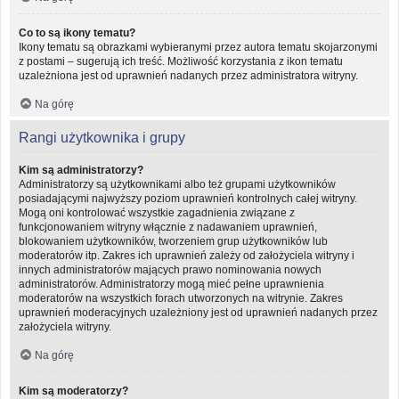
Co to są ikony tematu?
Ikony tematu są obrazkami wybieranymi przez autora tematu skojarzonymi
z postami – sugerują ich treść. Możliwość korzystania z ikon tematu
uzależniona jest od uprawnień nadanych przez administratora witryny.
Na górę
Rangi użytkownika i grupy
Kim są administratorzy?
Administratorzy są użytkownikami albo też grupami użytkowników
posiadającymi najwyższy poziom uprawnień kontrolnych całej witryny.
Mogą oni kontrolować wszystkie zagadnienia związane z
funkcjonowaniem witryny włącznie z nadawaniem uprawnień,
blokowaniem użytkowników, tworzeniem grup użytkowników lub
moderatorów itp. Zakres ich uprawnień zależy od założyciela witryny i
innych administratorów mających prawo nominowania nowych
administratorów. Administratorzy mogą mieć pełne uprawnienia
moderatorów na wszystkich forach utworzonych na witrynie. Zakres
uprawnień moderacyjnych uzależniony jest od uprawnień nadanych przez
założyciela witryny.
Na górę
Kim są moderatorzy?