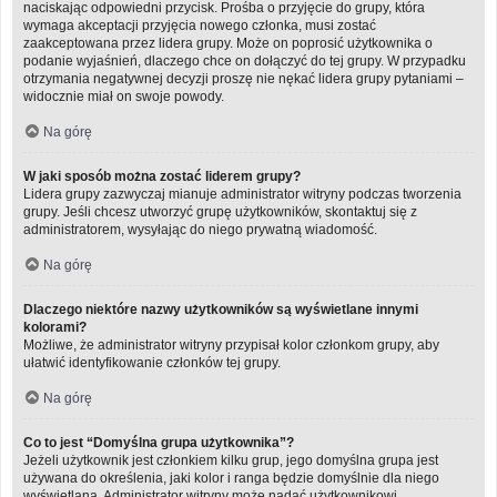
naciskając odpowiedni przycisk. Prośba o przyjęcie do grupy, która
wymaga akceptacji przyjęcia nowego członka, musi zostać
zaakceptowana przez lidera grupy. Może on poprosić użytkownika o
podanie wyjaśnień, dlaczego chce on dołączyć do tej grupy. W przypadku
otrzymania negatywnej decyzji proszę nie nękać lidera grupy pytaniami –
widocznie miał on swoje powody.
Na górę
W jaki sposób można zostać liderem grupy?
Lidera grupy zazwyczaj mianuje administrator witryny podczas tworzenia
grupy. Jeśli chcesz utworzyć grupę użytkowników, skontaktuj się z
administratorem, wysyłając do niego prywatną wiadomość.
Na górę
Dlaczego niektóre nazwy użytkowników są wyświetlane innymi
kolorami?
Możliwe, że administrator witryny przypisał kolor członkom grupy, aby
ułatwić identyfikowanie członków tej grupy.
Na górę
Co to jest “Domyślna grupa użytkownika”?
Jeżeli użytkownik jest członkiem kilku grup, jego domyślna grupa jest
używana do określenia, jaki kolor i ranga będzie domyślnie dla niego
wyświetlana. Administrator witryny może nadać użytkownikowi