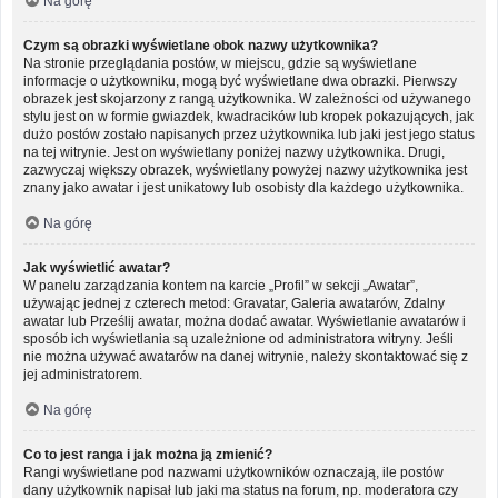
Na górę
Czym są obrazki wyświetlane obok nazwy użytkownika?
Na stronie przeglądania postów, w miejscu, gdzie są wyświetlane
informacje o użytkowniku, mogą być wyświetlane dwa obrazki. Pierwszy
obrazek jest skojarzony z rangą użytkownika. W zależności od używanego
stylu jest on w formie gwiazdek, kwadracików lub kropek pokazujących, jak
dużo postów zostało napisanych przez użytkownika lub jaki jest jego status
na tej witrynie. Jest on wyświetlany poniżej nazwy użytkownika. Drugi,
zazwyczaj większy obrazek, wyświetlany powyżej nazwy użytkownika jest
znany jako awatar i jest unikatowy lub osobisty dla każdego użytkownika.
Na górę
Jak wyświetlić awatar?
W panelu zarządzania kontem na karcie „Profil” w sekcji „Awatar”,
używając jednej z czterech metod: Gravatar, Galeria awatarów, Zdalny
awatar lub Prześlij awatar, można dodać awatar. Wyświetlanie awatarów i
sposób ich wyświetlania są uzależnione od administratora witryny. Jeśli
nie można używać awatarów na danej witrynie, należy skontaktować się z
jej administratorem.
Na górę
Co to jest ranga i jak można ją zmienić?
Rangi wyświetlane pod nazwami użytkowników oznaczają, ile postów
dany użytkownik napisał lub jaki ma status na forum, np. moderatora czy