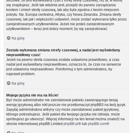
Możliwe, że jest wyświetlany czas z innej strefy czasowej, niż ta, w której
się znajdujesz. Jeśli tak właśnie jest, przejdź do panelu zarządzania
kontem i zmień strefę czasową, tak aby była zgodna z twoim miejscem
pobytu. Np. Europa centralna, Afryka, czy Nowa Zelandia. Zmiana strefy
czasowej, tak jak i większości ustawień, może zostać wykonana tylko przez
zarejestrowanych użytkowników. Jeżeli nie jesteś zarejestrowanym
użytkownikiem – teraz jest dobry moment, by się zarejestrować.
Na górę
Została wykonana zmiana strefy czasowej, a nadal jest wyświetlany
nieprawidłowy czas!
Jeżeli na pewno strefa czasowa została ustawiona prawidłowo, a czas
nadal jest wyświetlany nieprawidłowo, oznacza to, że czas na serwerze
jest ustawiony nieprawidłowo. Poinformuj o tym administratora, by
naprawił problem.
Na górę
Mojego języka nie ma na liście!
Być może administrator nie zainstalował pakietu zawierającego twoją
wersję językową albo nikt jeszcze nie przetłumaczył phpBB3 na twój język.
Zapytaj administratora witryny czy może zainstalować pakiet językowy,
którego potrzebujesz. Jeśli pakiet dla twojego języka nie istnieje, może
spróbujesz go utworzyć. Więcej informacji na ten temat można znaleźć na
stronie internetowej phpBB Limited
phpBB.pl
® lub
phpBB.com
®