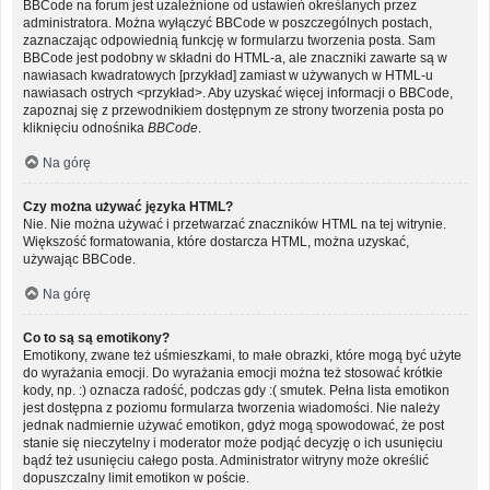
BBCode na forum jest uzależnione od ustawień określanych przez
administratora. Można wyłączyć BBCode w poszczególnych postach,
zaznaczając odpowiednią funkcję w formularzu tworzenia posta. Sam
BBCode jest podobny w składni do HTML-a, ale znaczniki zawarte są w
nawiasach kwadratowych [przykład] zamiast w używanych w HTML-u
nawiasach ostrych <przykład>. Aby uzyskać więcej informacji o BBCode,
zapoznaj się z przewodnikiem dostępnym ze strony tworzenia posta po
kliknięciu odnośnika
BBCode
.
Na górę
Czy można używać języka HTML?
Nie. Nie można używać i przetwarzać znaczników HTML na tej witrynie.
Większość formatowania, które dostarcza HTML, można uzyskać,
używając BBCode.
Na górę
Co to są są emotikony?
Emotikony, zwane też uśmieszkami, to małe obrazki, które mogą być użyte
do wyrażania emocji. Do wyrażania emocji można też stosować krótkie
kody, np. :) oznacza radość, podczas gdy :( smutek. Pełna lista emotikon
jest dostępna z poziomu formularza tworzenia wiadomości. Nie należy
jednak nadmiernie używać emotikon, gdyż mogą spowodować, że post
stanie się nieczytelny i moderator może podjąć decyzję o ich usunięciu
bądź też usunięciu całego posta. Administrator witryny może określić
dopuszczalny limit emotikon w poście.