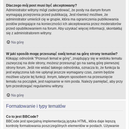
Dlaczego mój post musi być akceptowany?
Administrator witryny mógł zadecydować, że posty na danym forum
wymagają przejrzenia przed publikacją. Jest również możliwe, że
administrator umieścił cię w grupie, która ma ograniczenia publikowania
postów polegające na konieczności ich akceptowania przez moderatorów
przed opublikowaniem na forum. Aby uzyskać więcej informacji, skontaktuj
się z administratorem witryny.
Na górę
W jaki sposób mogę przesunąć swój temat na górę strony tematów?
Klikając odnośnik “Przesuń temat w górę”, znajdujący się w widoku tematu
zazwyczaj na dole strony, możesz przesunąć go na samą górę pierwszej
strony forum. Jeśli nie widać takiego odnośnika, oznacza to, że funkcja ta
jest wyłączona lub nie upłynął jeszcze wymagany czas, zanim będzie
możliwe użycie tej funkcji. Innym, łatwym sposobem na przesunięcie
tematu na początek, jest napisanie w nim posta. Należy pamiętać, aby przy
tym przestrzegać regulaminu witryny.
Na górę
Formatowanie i typy tematów
Co to jest BBCode?
BBCode jest specjalną implementacją języka HTML, która daje lepszą
kontrolę formatowania poszczególnych elementów w postach. Używanie