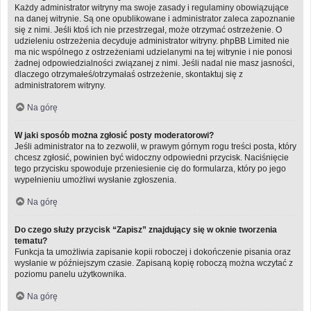
Każdy administrator witryny ma swoje zasady i regulaminy obowiązujące
na danej witrynie. Są one opublikowane i administrator zaleca zapoznanie
się z nimi. Jeśli ktoś ich nie przestrzegał, może otrzymać ostrzeżenie. O
udzieleniu ostrzeżenia decyduje administrator witryny. phpBB Limited nie
ma nic wspólnego z ostrzeżeniami udzielanymi na tej witrynie i nie ponosi
żadnej odpowiedzialności związanej z nimi. Jeśli nadal nie masz jasności,
dlaczego otrzymałeś/otrzymałaś ostrzeżenie, skontaktuj się z
administratorem witryny.
Na górę
W jaki sposób można zgłosić posty moderatorowi?
Jeśli administrator na to zezwolił, w prawym górnym rogu treści posta, który
chcesz zgłosić, powinien być widoczny odpowiedni przycisk. Naciśnięcie
tego przycisku spowoduje przeniesienie cię do formularza, który po jego
wypełnieniu umożliwi wysłanie zgłoszenia.
Na górę
Do czego służy przycisk “Zapisz” znajdujący się w oknie tworzenia
tematu?
Funkcja ta umożliwia zapisanie kopii roboczej i dokończenie pisania oraz
wysłanie w późniejszym czasie. Zapisaną kopię roboczą można wczytać z
poziomu panelu użytkownika.
Na górę