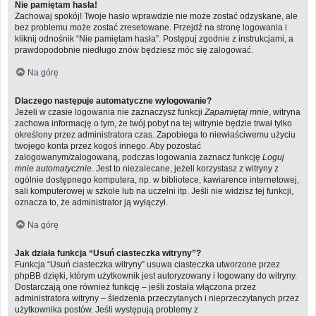
Nie pamiętam hasła!
Zachowaj spokój! Twoje hasło wprawdzie nie może zostać odzyskane, ale
bez problemu może zostać zresetowane. Przejdź na stronę logowania i
kliknij odnośnik “Nie pamiętam hasła”. Postępuj zgodnie z instrukcjami, a
prawdopodobnie niedługo znów będziesz móc się zalogować.
Na górę
Dlaczego następuje automatyczne wylogowanie?
Jeżeli w czasie logowania nie zaznaczysz funkcji
Zapamiętaj mnie
, witryna
zachowa informację o tym, że twój pobyt na tej witrynie będzie trwał tylko
określony przez administratora czas. Zapobiega to niewłaściwemu użyciu
twojego konta przez kogoś innego. Aby pozostać
zalogowanym/zalogowaną, podczas logowania zaznacz funkcję
Loguj
mnie automatycznie
. Jest to niezalecane, jeżeli korzystasz z witryny z
ogólnie dostępnego komputera, np. w bibliotece, kawiarence internetowej,
sali komputerowej w szkole lub na uczelni itp. Jeśli nie widzisz tej funkcji,
oznacza to, że administrator ją wyłączył.
Na górę
Jak działa funkcja “Usuń ciasteczka witryny”?
Funkcja “Usuń ciasteczka witryny” usuwa ciasteczka utworzone przez
phpBB dzięki, którym użytkownik jest autoryzowany i logowany do witryny.
Dostarczają one również funkcję – jeśli została włączona przez
administratora witryny – śledzenia przeczytanych i nieprzeczytanych przez
użytkownika postów. Jeśli występują problemy z