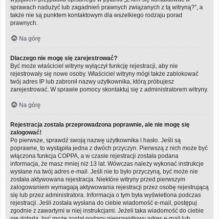
sprawach nadużyć lub zagadnień prawnych związanych z tą witryną?”, a
także nie są punktem kontaktowym dla wszelkiego rodzaju porad
prawnych.
Na górę
Dlaczego nie mogę się zarejestrować?
Być może właściciel witryny wyłączył funkcję rejestracji, aby nie
rejestrowały się nowe osoby. Właściciel witryny mógł także zablokować
twój adres IP lub zabronił nazwy użytkownika, którą próbujesz
zarejestrować. W sprawie pomocy skontaktuj się z administratorem witryny.
Na górę
Rejestracja została przeprowadzona poprawnie, ale nie mogę się
zalogować!
Po pierwsze, sprawdź swoją nazwę użytkownika i hasło. Jeśli są
poprawne, to wystąpiła jedna z dwóch przyczyn. Pierwszą z nich może być
włączona funkcja COPPA, a w czasie rejestracji została podana
informacja, że masz mniej niż 13 lat. Wówczas należy wykonać instrukcje
wysłane na twój adres e-mail. Jeśli nie to było przyczyną, być może nie
została aktywowana rejestracja. Niektóre witryny przed pierwszym
zalogowaniem wymagają aktywowania rejestracji przez osobę rejestrującą
się lub przez administratora. Informacja o tym była wyświetlona podczas
rejestracji. Jeśli została wysłana do ciebie wiadomość e-mail, postępuj
zgodnie z zawartymi w niej instrukcjami. Jeżeli taka wiadomość do ciebie
nie dotarła, być może został podany nieprawidłowy adres e-mail lub