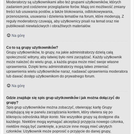
Moderatorzy są użytkownikami albo też grupami użytkowników, których
zadaniem jest codzienne przeglądanie forów. Mają oni możliwość zmiany
treści lub usuwania postów, a także blokowania, odblokowywania,
przenoszenia, usuwania i dzielenia tematów na forum, które moderują. Z
reguły moderatorzy czuwają, aby użytkownicy pisali na temat oraz nie
publikowali niewłaściwych i obraźliwych materiałów.
Na górę
Co to są grupy użytkowników?
Grupy użytkowników, to grupy, na jakie administratorzy dzielą całą
społeczność witryny, aby łatwiej było nimi zarządzać. Każdy użytkownik
może należeć do wielu grup, a każda grupa może mieć swoje własne
uprawnienia. Dzięki temu administratorzy mogą łatwo zmieniać
uprawnienia wielu użytkowników naraz, nadawać uprawnienia moderatora
lub dawać dostęp użytkownikom do prywatnego forum.
Na górę
Gdzie znajduje się spis grup użytkowników i jak można dołączyć do
grupy?
Spis grup użytkowników można zobaczyć, otwierając kartę
Grupy
znajdującą się w panelu zarządzania kontem, który otwiera się po
kliknięciu odnośnika
Moje konto
. Nie wszystkie grupy są dostępne dla
każdego. Niektóre mogą wymagać akceptacji przyjęcia nowego członka,
niektóre mogą być zamknięte, a jeszcze inne mogą mieć ukrytych
członków. Użytkownik może poprosić o przyjęcie do danej grupy,