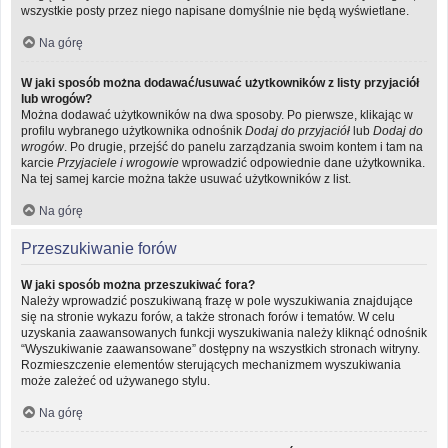
wszystkie posty przez niego napisane domyślnie nie będą wyświetlane.
Na górę
W jaki sposób można dodawać/usuwać użytkowników z listy przyjaciół
lub wrogów?
Można dodawać użytkowników na dwa sposoby. Po pierwsze, klikając w
profilu wybranego użytkownika odnośnik
Dodaj do przyjaciół
lub
Dodaj do
wrogów
. Po drugie, przejść do panelu zarządzania swoim kontem i tam na
karcie
Przyjaciele i wrogowie
wprowadzić odpowiednie dane użytkownika.
Na tej samej karcie można także usuwać użytkowników z list.
Na górę
Przeszukiwanie forów
W jaki sposób można przeszukiwać fora?
Należy wprowadzić poszukiwaną frazę w pole wyszukiwania znajdujące
się na stronie wykazu forów, a także stronach forów i tematów. W celu
uzyskania zaawansowanych funkcji wyszukiwania należy kliknąć odnośnik
“Wyszukiwanie zaawansowane” dostępny na wszystkich stronach witryny.
Rozmieszczenie elementów sterujących mechanizmem wyszukiwania
może zależeć od używanego stylu.
Na górę