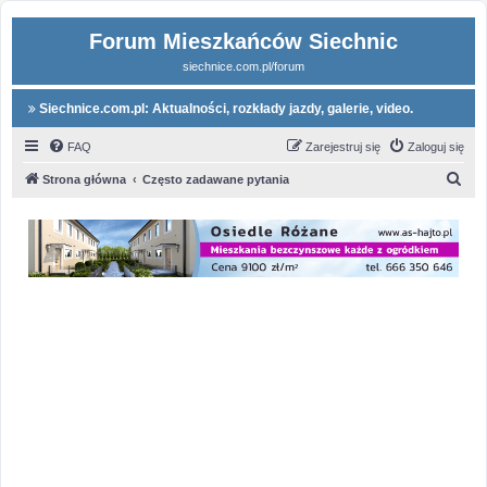
Forum Mieszkańców Siechnic
siechnice.com.pl/forum
Siechnice.com.pl: Aktualności, rozkłady jazdy, galerie, video.
FAQ
Zarejestruj się
Zaloguj się
S
Strona główna
Często zadawane pytania
z
u
k
a
j