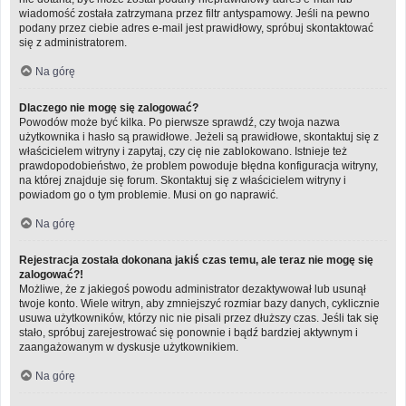
wiadomość została zatrzymana przez filtr antyspamowy. Jeśli na pewno
podany przez ciebie adres e-mail jest prawidłowy, spróbuj skontaktować
się z administratorem.
Na górę
Dlaczego nie mogę się zalogować?
Powodów może być kilka. Po pierwsze sprawdź, czy twoja nazwa
użytkownika i hasło są prawidłowe. Jeżeli są prawidłowe, skontaktuj się z
właścicielem witryny i zapytaj, czy cię nie zablokowano. Istnieje też
prawdopodobieństwo, że problem powoduje błędna konfiguracja witryny,
na której znajduje się forum. Skontaktuj się z właścicielem witryny i
powiadom go o tym problemie. Musi on go naprawić.
Na górę
Rejestracja została dokonana jakiś czas temu, ale teraz nie mogę się
zalogować?!
Możliwe, że z jakiegoś powodu administrator dezaktywował lub usunął
twoje konto. Wiele witryn, aby zmniejszyć rozmiar bazy danych, cyklicznie
usuwa użytkowników, którzy nic nie pisali przez dłuższy czas. Jeśli tak się
stało, spróbuj zarejestrować się ponownie i bądź bardziej aktywnym i
zaangażowanym w dyskusje użytkownikiem.
Na górę