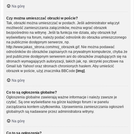
Na górę
Czy można umieszczać obrazki w poście?
Tak, obrazki można umieszczać w postach. Jeśli administrator włączył
możliwość zamieszczania załączników, można wgrać obrazek
bezpośrednio na witrynę. Jeśli ta funkcja nie działa, aby obrazek był
wyświetlany na forum, należy podać odnośnik do obrazka umieszczonego
na publicznie dostępnym serwerze, np.
http://www.jakas_strona.com/moj_obrazek.gif. Nie można podawać
odnośników do obrazków zapisanych na prywatnym komputerze, chyba że
jest publicznie dostępnym serwerem ani do obrazków znajdujących się na
stronach wymagających autoryzacji, takich jak, np. skrzynki pocztowe na
Gmail lub Yahoo! oraz stronach chronionych hasłem. Aby umieścić
obrazek w poście, użyj znacznika BBCode
[img]
.
Na górę
Co to są ogłoszenia globalne?
Ogłoszenia globalne zawierają ważne informacje i należy zawsze je
czytać. Są one wyświetlane na górze każdego forum i w panelu
zarządzania kontem użytkownika. Uprawnienia zamieszczania ogłoszeń
globalnych są nadawane przez administratora witryny.
Na górę
Co to są ogłoszenia?