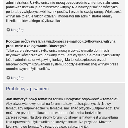
administratora. Użytkownicy nie mogą bezpośrednio zmieniać stylu rang,
ponieważ ustawia je administrator witryny. Nie należy pisać postów tylko
po to, aby zwiększyć swój licznik postów i przez to swoją rangę. Większość
witryn nie toleruje takich działań i moderator lub administrator obniży
licznik postów takiego użytkownika.
Na górę
Podczas próby wysłania wiadomości e-mail do użytkownika witryna
prosi mnie o zalogowanie. Dlaczego?
Tylko zarejestrowani użytkownicy mogą wysyłać e-maile do innych
użytkowników przez wbudowany formularz wysyłania e-maili i tylko wtedy,
jeżeli administrator włączył tę funkcję. Ma to zabezpieczać przed
nieprawidłowym używaniem systemu poczty elektronicznej witryny przez
anonimowych użytkowników.
Na górę
Problemy z pisaniem
Jak utworzyć nowy temat na forum lub wysłać odpowiedź w temacie?
Aby utworzyć nowy temat na forum, należy nacisnąć przycisk „Nowy
temat”, aby odpowiedzieć w temacie, nacisnąć przycisk „Odpowiedz”. Być
może, że przed publikowaniem wiadomości trzeba będzie się
zarejestrować. Na dole strony forum lub strony tematów jest wyświetlana
lista uprawnień użytkownika na każdym forum. Na przykład: Możesz
tworzyć nowe tematy, Możesz dodawać załączniki itp.