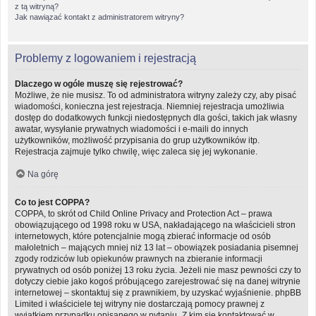
z tą witryną?
Jak nawiązać kontakt z administratorem witryny?
Problemy z logowaniem i rejestracją
Dlaczego w ogóle muszę się rejestrować?
Możliwe, że nie musisz. To od administratora witryny zależy czy, aby pisać
wiadomości, konieczna jest rejestracja. Niemniej rejestracja umożliwia
dostęp do dodatkowych funkcji niedostępnych dla gości, takich jak własny
awatar, wysyłanie prywatnych wiadomości i e-maili do innych
użytkowników, możliwość przypisania do grup użytkowników itp.
Rejestracja zajmuje tylko chwilę, więc zaleca się jej wykonanie.
Na górę
Co to jest COPPA?
COPPA, to skrót od Child Online Privacy and Protection Act – prawa
obowiązującego od 1998 roku w USA, nakładającego na właścicieli stron
internetowych, które potencjalnie mogą zbierać informacje od osób
małoletnich – mających mniej niż 13 lat – obowiązek posiadania pisemnej
zgody rodziców lub opiekunów prawnych na zbieranie informacji
prywatnych od osób poniżej 13 roku życia. Jeżeli nie masz pewności czy to
dotyczy ciebie jako kogoś próbującego zarejestrować się na danej witrynie
internetowej – skontaktuj się z prawnikiem, by uzyskać wyjaśnienie. phpBB
Limited i właściciele tej witryny nie dostarczają pomocy prawnej z
wyjątkiem przypadku opisanego w pytaniu „Z kim się kontaktować w