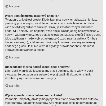
Na górę
W jaki sposób można utworzyć ankietę?
Tworzenie ankiet jest proste. Kiedy tworzysz nowy temat bądź zmieniasz
pierwszy post w wątku, na dole formularza tworzenia tematu będziesz
widzieć etykietę “Utwórz ankietę”. Kliknij ją i w otworzonym formularzu
podaj tytuł ankiety i co najmniej dwie opcje. Każdą opcję należy wpisać w
nowym wierszu widocznego pola tekstowego. Możesz określić liczbę opcji,
jakie użytkownik może wybrać, wyznaczyć czas trwania ankiety (0 – bez
limitu czasowego), a także umożliwić użytkownikom zmianę wcześniej
oddanego głosu. Jeśli nie widzisz etykiety, prawdopodobnie nie masz
uprawnień do tworzenia ankiet.
Na górę
Dlaczego nie można dodać więcej opcji ankiety?
Limit opcji w ankiecie jest ustalany przez administratora witryny. Jeśli
uważasz, że potrzebujesz wstawić więcej opcji niż dozwolony limit,
skontaktuj się z administratorem witryny.
Na górę
W jaki sposób zmienić lub usunąć ankietę?
Podobnie, jak posty, ankiety mogą być zmieniane tylko przez ich autorów,
moderatorów lub administratorów. Aby zmienić ankietę, należy dokonać