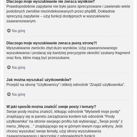
Dlaczego moje wyszukiwanie nie zwraca wyników?
Prawdopodobnie zapytanie nie było jasno sprecyzowane i zawierało wiele
podobnych zwrotów niezindeksowanych przez phpBB. Dokładnie
sprecyzuj zapytanie – użyj funkcji dostępnych w wyszukiwaniu
zaawansowanym.
Na górę
Dlaczego moje wyszukiwanie zwraca pustą stronę?!
Wyszukiwanie zwróciło zbyt dużo wyników. Użyj zaawansowanego
wyszukiwania i postaraj się bardziej precyzyjnie określić szukany fragment
oraz fora, które mają być przeszukane.
Na górę
Jak można wyszukać użytkowników?
Przejdź na stronę “Użytkownicy” i kliknij odnośnik “Znajdź użytkownika”.
Na górę
W jaki sposób można znaleźć swoje posty i tematy?
Swoje posty można znaleźć, klikając odnośnik “Wyświetl moje posty”
znajdujący się w panelu zarządzania kontem lub odnośnik “Posty
użytkownika” na stronie swojego profilu lub wybierając „Twoje posty” z
menu „Więcej…” znajdującego się w górnym lewym rogu witryny. Jeśli
chcesz wyszukać swoje tematy, użyj strony wyszukiwania
zaawansowanego i skorzystaj z odpowiednich funkcji.