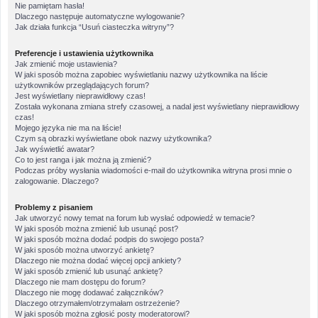
Nie pamiętam hasła!
Dlaczego następuje automatyczne wylogowanie?
Jak działa funkcja “Usuń ciasteczka witryny”?
Preferencje i ustawienia użytkownika
Jak zmienić moje ustawienia?
W jaki sposób można zapobiec wyświetlaniu nazwy użytkownika na liście
użytkowników przeglądających forum?
Jest wyświetlany nieprawidłowy czas!
Została wykonana zmiana strefy czasowej, a nadal jest wyświetlany nieprawidłowy
czas!
Mojego języka nie ma na liście!
Czym są obrazki wyświetlane obok nazwy użytkownika?
Jak wyświetlić awatar?
Co to jest ranga i jak można ją zmienić?
Podczas próby wysłania wiadomości e-mail do użytkownika witryna prosi mnie o
zalogowanie. Dlaczego?
Problemy z pisaniem
Jak utworzyć nowy temat na forum lub wysłać odpowiedź w temacie?
W jaki sposób można zmienić lub usunąć post?
W jaki sposób można dodać podpis do swojego posta?
W jaki sposób można utworzyć ankietę?
Dlaczego nie można dodać więcej opcji ankiety?
W jaki sposób zmienić lub usunąć ankietę?
Dlaczego nie mam dostępu do forum?
Dlaczego nie mogę dodawać załączników?
Dlaczego otrzymałem/otrzymałam ostrzeżenie?
W jaki sposób można zgłosić posty moderatorowi?