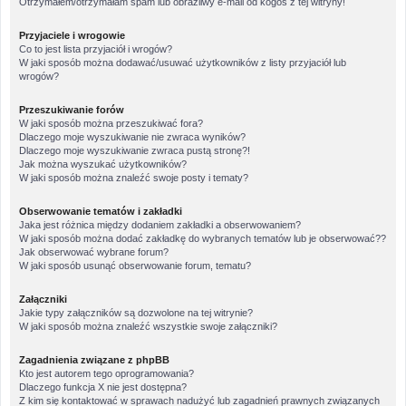
Otrzymałem/otrzymałam spam lub obraźliwy e-mail od kogoś z tej witryny!
Przyjaciele i wrogowie
Co to jest lista przyjaciół i wrogów?
W jaki sposób można dodawać/usuwać użytkowników z listy przyjaciół lub
wrogów?
Przeszukiwanie forów
W jaki sposób można przeszukiwać fora?
Dlaczego moje wyszukiwanie nie zwraca wyników?
Dlaczego moje wyszukiwanie zwraca pustą stronę?!
Jak można wyszukać użytkowników?
W jaki sposób można znaleźć swoje posty i tematy?
Obserwowanie tematów i zakładki
Jaka jest różnica między dodaniem zakładki a obserwowaniem?
W jaki sposób można dodać zakładkę do wybranych tematów lub je obserwować??
Jak obserwować wybrane forum?
W jaki sposób usunąć obserwowanie forum, tematu?
Załączniki
Jakie typy załączników są dozwolone na tej witrynie?
W jaki sposób można znaleźć wszystkie swoje załączniki?
Zagadnienia związane z phpBB
Kto jest autorem tego oprogramowania?
Dlaczego funkcja X nie jest dostępna?
Z kim się kontaktować w sprawach nadużyć lub zagadnień prawnych związanych