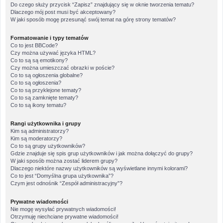
Do czego służy przycisk “Zapisz” znajdujący się w oknie tworzenia tematu?
Dlaczego mój post musi być akceptowany?
W jaki sposób mogę przesunąć swój temat na górę strony tematów?
Formatowanie i typy tematów
Co to jest BBCode?
Czy można używać języka HTML?
Co to są są emotikony?
Czy można umieszczać obrazki w poście?
Co to są ogłoszenia globalne?
Co to są ogłoszenia?
Co to są przyklejone tematy?
Co to są zamknięte tematy?
Co to są ikony tematu?
Rangi użytkownika i grupy
Kim są administratorzy?
Kim są moderatorzy?
Co to są grupy użytkowników?
Gdzie znajduje się spis grup użytkowników i jak można dołączyć do grupy?
W jaki sposób można zostać liderem grupy?
Dlaczego niektóre nazwy użytkowników są wyświetlane innymi kolorami?
Co to jest “Domyślna grupa użytkownika”?
Czym jest odnośnik “Zespół administracyjny”?
Prywatne wiadomości
Nie mogę wysyłać prywatnych wiadomości!
Otrzymuję niechciane prywatne wiadomości!