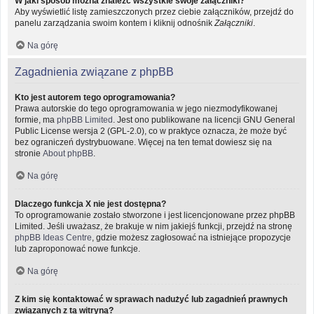
W jaki sposób można znaleźć wszystkie swoje załączniki?
Aby wyświetlić listę zamieszczonych przez ciebie załączników, przejdź do
panelu zarządzania swoim kontem i kliknij odnośnik
Załączniki
.
Na górę
Zagadnienia związane z phpBB
Kto jest autorem tego oprogramowania?
Prawa autorskie do tego oprogramowania w jego niezmodyfikowanej
formie, ma
phpBB Limited
. Jest ono publikowane na licencji GNU General
Public License wersja 2 (GPL-2.0), co w praktyce oznacza, że może być
bez ograniczeń dystrybuowane. Więcej na ten temat dowiesz się na
stronie
About phpBB
.
Na górę
Dlaczego funkcja X nie jest dostępna?
To oprogramowanie zostało stworzone i jest licencjonowane przez phpBB
Limited. Jeśli uważasz, że brakuje w nim jakiejś funkcji, przejdź na stronę
phpBB Ideas Centre
, gdzie możesz zagłosować na istniejące propozycje
lub zaproponować nowe funkcje.
Na górę
Z kim się kontaktować w sprawach nadużyć lub zagadnień prawnych
związanych z tą witryną?