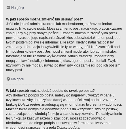
Na górę
W jaki sposób można zmienić lub usunąć post?
Jeśli nie jesteś administratorem lub moderatorem, możesz zmieniać i
usuwać tylko swoje posty. Możesz zmienić post, naciskając przycisk
Zmień
znajdujący się przy danym poście. Czasami można to zrobić tylko przez
pewien czas po jego napisaniu. Jeżeli ktoś odpowiedział na ten post, pod
twoim postem pojawi się informacja ile razy i kiedy ostatni raz post był
zmieniany. Informacja ta wyświetli się tylko wtedy, jeśli ktoś zamieścił pod
tym postem kolejny post. Jeśli post zmienił moderator lub administrator,
informacja ta nie zostanie wyświetlona. Administratorzy i moderatorzy
mogą zostawić notatkę z informacją, dlaczego ten post zmieniali. Zwykli
użytkownicy nie mogą usuwać postów, gdy ktoś zamieścił pod ich postem
nowy post.
Na górę
W jaki sposób można dodać podpis do swojego posta?
Aby dodawać podpis do posta, należy go najpierw utworzyć w panelu
użytkownika. Aby dołączyć do danej wiadomości swój podpis, zaznacz
funkcję
Dołącz podpis
znajdującą się w formularzu tworzenia wiadomości.
Możesz także domyślnie dodawać podpis do wszystkich swoich postów,
zaznaczając odpowiednią funkcję w panelu użytkownika. Po uaktywnieniu
tej funkcji, za każdym razem pisząc post, możesz zdecydować o
niedodawaniu do niego podpisu, usuwając w formularzu tworzenia
wiadomości zaznaczenie z pola
Dołącz podpis
.