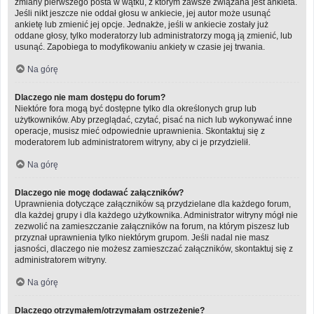
zmiany pierwszego posta w wątku, z którym zawsze związana jest ankieta.
Jeśli nikt jeszcze nie oddał głosu w ankiecie, jej autor może usunąć
ankietę lub zmienić jej opcje. Jednakże, jeśli w ankiecie zostały już
oddane głosy, tylko moderatorzy lub administratorzy mogą ją zmienić, lub
usunąć. Zapobiega to modyfikowaniu ankiety w czasie jej trwania.
Na górę
Dlaczego nie mam dostępu do forum?
Niektóre fora mogą być dostępne tylko dla określonych grup lub
użytkowników. Aby przeglądać, czytać, pisać na nich lub wykonywać inne
operacje, musisz mieć odpowiednie uprawnienia. Skontaktuj się z
moderatorem lub administratorem witryny, aby ci je przydzielił.
Na górę
Dlaczego nie mogę dodawać załączników?
Uprawnienia dotyczące załączników są przydzielane dla każdego forum,
dla każdej grupy i dla każdego użytkownika. Administrator witryny mógł nie
zezwolić na zamieszczanie załączników na forum, na którym piszesz lub
przyznał uprawnienia tylko niektórym grupom. Jeśli nadal nie masz
jasności, dlaczego nie możesz zamieszczać załączników, skontaktuj się z
administratorem witryny.
Na górę
Dlaczego otrzymałem/otrzymałam ostrzeżenie?