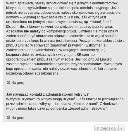
W tych sprawach, należy skontaktować się z jednym z administratorów,
których dane wyświetlone są na liście zespołu administracyjnego. Jeżeli
jednak nie otrzymasz odpowiedzi, należy skontaktować się z właścicielem
domeny – wykonaj sprawdzenie
kto to jest
lub, jeśli witryna jest
uruchomiona na jednym z darmowych serwisów, np. Yahoo!, free.fr,
f2s.com, itp., z kierownictwem lub wydziałem nadużyć tego serwisu.
Absolutnie
nie należy
do kompetencji phpBB Limited i nie może ona w
żaden sposób być obarczana odpowiedzialnością za to w jaki sposób,
gdzie lub przez kogo ta witryna jest używana. Proszę nie kontaktować się z
phpBB Limited w sprawach zagadnień prawnych (wstrzymania i
zaniechania, odpowiedzialności, szkalujących komentarzy itp.)
bezpośrednio nie związanych
z witryną phpBB.com lub
oprogramowaniem phpBB samym w sobie. Jeśli do phpBB Limited
zostanie wysłana wiadomość dotycząca
innych podmiotów
używających
tego oprogramowania, nie należy oczekiwać odpowiedzi, lub zostanie
udzielona odpowiedź lakoniczna.
Na górę
Jak nawiązać kontakt z administratorem witryny?
Wszyscy użytkownicy witryny mogą używać – jeśli funkcja ta jest włączona
przez administratora witryny – formularza „Kontakt z nami”. Członkowie
witryny mogą także używać odnośnika „Zespół administracyjny”.
Na górę
Przejdź do