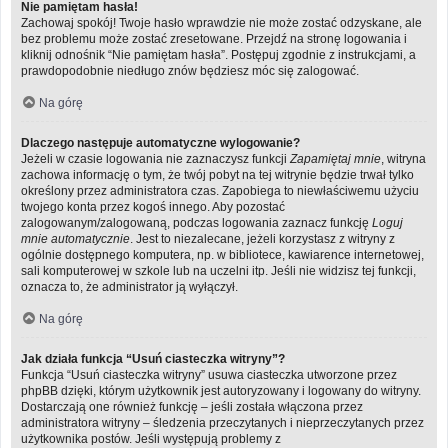
Nie pamiętam hasła!
Zachowaj spokój! Twoje hasło wprawdzie nie może zostać odzyskane, ale
bez problemu może zostać zresetowane. Przejdź na stronę logowania i
kliknij odnośnik “Nie pamiętam hasła”. Postępuj zgodnie z instrukcjami, a
prawdopodobnie niedługo znów będziesz móc się zalogować.
Na górę
Dlaczego następuje automatyczne wylogowanie?
Jeżeli w czasie logowania nie zaznaczysz funkcji
Zapamiętaj mnie
, witryna
zachowa informację o tym, że twój pobyt na tej witrynie będzie trwał tylko
określony przez administratora czas. Zapobiega to niewłaściwemu użyciu
twojego konta przez kogoś innego. Aby pozostać
zalogowanym/zalogowaną, podczas logowania zaznacz funkcję
Loguj
mnie automatycznie
. Jest to niezalecane, jeżeli korzystasz z witryny z
ogólnie dostępnego komputera, np. w bibliotece, kawiarence internetowej,
sali komputerowej w szkole lub na uczelni itp. Jeśli nie widzisz tej funkcji,
oznacza to, że administrator ją wyłączył.
Na górę
Jak działa funkcja “Usuń ciasteczka witryny”?
Funkcja “Usuń ciasteczka witryny” usuwa ciasteczka utworzone przez
phpBB dzięki, którym użytkownik jest autoryzowany i logowany do witryny.
Dostarczają one również funkcję – jeśli została włączona przez
administratora witryny – śledzenia przeczytanych i nieprzeczytanych przez
użytkownika postów. Jeśli występują problemy z