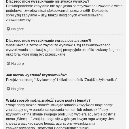
Dlaczego moje wyszukiwanie nie zwraca wyników?
Prawdopodobnie zapytanie nie było jasno sprecyzowane i zawierało wiele
podobnych zwrotów niezindeksowanych przez phpBB. Dokładnie
sprecyzuj zapytanie – użyj funkcji dostępnych w wyszukiwaniu
zaawansowanym.
Na górę
Dlaczego moje wyszukiwanie zwraca pustą stronę?!
Wyszukiwanie zwróciło zbyt dużo wyników. Użyj zaawansowanego
wyszukiwania i postaraj się bardziej precyzyjnie określić szukany fragment
oraz fora, które mają być przeszukane.
Na górę
Jak można wyszukać użytkowników?
Przejdź na stronę “Użytkownicy” i kliknij odnośnik “Znajdź użytkownika”.
Na górę
W jaki sposób można znaleźć swoje posty i tematy?
Swoje posty można znaleźć, klikając odnośnik “Wyświetl moje posty”
znajdujący się w panelu zarządzania kontem lub odnośnik “Posty
użytkownika” na stronie swojego profilu lub wybierając „Twoje posty” z
menu „Więcej…” znajdującego się w górnym lewym rogu witryny. Jeśli
chcesz wyszukać swoje tematy, użyj strony wyszukiwania
zaawansowanego i skorzystaj z odpowiednich funkcji.