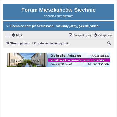
Forum Mieszkańców Siechnic
siechnice.com.pl/forum
Siechnice.com.pl: Aktualności, rozkłady jazdy, galerie, video.
FAQ
Zarejestruj się
Zaloguj się
S
Strona główna
Często zadawane pytania
z
u
k
a
j