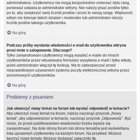
administratora. Użytkownicy nie mogą bezpośrednio zmieniać stylu rang,
ponieważ ustawia je administrator witryny. Nie należy pisać postów tylko
po to, aby zwiększyć swój licznik postów i przez to swoją rangę. Większość
witryn nie toleruje takich działań i moderator lub administrator obniży
licznik postów takiego użytkownika.
Na górę
Podczas próby wysłania wiadomości e-mail do użytkownika witryna
prosi mnie o zalogowanie. Dlaczego?
Tylko zarejestrowani użytkownicy mogą wysyłać e-maile do innych
użytkowników przez wbudowany formularz wysyłania e-maili i tylko wtedy,
jeżeli administrator włączył tę funkcję. Ma to zabezpieczać przed
nieprawidłowym używaniem systemu poczty elektronicznej witryny przez
anonimowych użytkowników.
Na górę
Problemy z pisaniem
Jak utworzyć nowy temat na forum lub wysłać odpowiedź w temacie?
Aby utworzyć nowy temat na forum, należy nacisnąć przycisk „Nowy
temat”, aby odpowiedzieć w temacie, nacisnąć przycisk „Odpowiedz”. Być
może, że przed publikowaniem wiadomości trzeba będzie się
zarejestrować. Na dole strony forum lub strony tematów jest wyświetlana
lista uprawnień użytkownika na każdym forum. Na przykład: Możesz
tworzyć nowe tematy, Możesz dodawać załączniki itp.