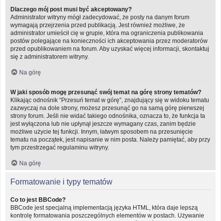
Dlaczego mój post musi być akceptowany?
Administrator witryny mógł zadecydować, że posty na danym forum
wymagają przejrzenia przed publikacją. Jest również możliwe, że
administrator umieścił cię w grupie, która ma ograniczenia publikowania
postów polegające na konieczności ich akceptowania przez moderatorów
przed opublikowaniem na forum. Aby uzyskać więcej informacji, skontaktuj
się z administratorem witryny.
Na górę
W jaki sposób mogę przesunąć swój temat na górę strony tematów?
Klikając odnośnik “Przesuń temat w górę”, znajdujący się w widoku tematu
zazwyczaj na dole strony, możesz przesunąć go na samą górę pierwszej
strony forum. Jeśli nie widać takiego odnośnika, oznacza to, że funkcja ta
jest wyłączona lub nie upłynął jeszcze wymagany czas, zanim będzie
możliwe użycie tej funkcji. Innym, łatwym sposobem na przesunięcie
tematu na początek, jest napisanie w nim posta. Należy pamiętać, aby przy
tym przestrzegać regulaminu witryny.
Na górę
Formatowanie i typy tematów
Co to jest BBCode?
BBCode jest specjalną implementacją języka HTML, która daje lepszą
kontrolę formatowania poszczególnych elementów w postach. Używanie