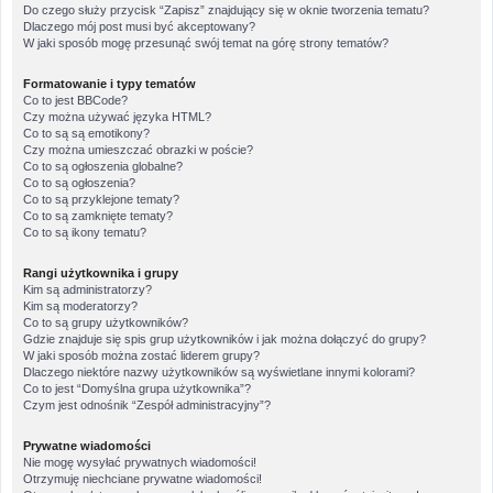
Do czego służy przycisk “Zapisz” znajdujący się w oknie tworzenia tematu?
Dlaczego mój post musi być akceptowany?
W jaki sposób mogę przesunąć swój temat na górę strony tematów?
Formatowanie i typy tematów
Co to jest BBCode?
Czy można używać języka HTML?
Co to są są emotikony?
Czy można umieszczać obrazki w poście?
Co to są ogłoszenia globalne?
Co to są ogłoszenia?
Co to są przyklejone tematy?
Co to są zamknięte tematy?
Co to są ikony tematu?
Rangi użytkownika i grupy
Kim są administratorzy?
Kim są moderatorzy?
Co to są grupy użytkowników?
Gdzie znajduje się spis grup użytkowników i jak można dołączyć do grupy?
W jaki sposób można zostać liderem grupy?
Dlaczego niektóre nazwy użytkowników są wyświetlane innymi kolorami?
Co to jest “Domyślna grupa użytkownika”?
Czym jest odnośnik “Zespół administracyjny”?
Prywatne wiadomości
Nie mogę wysyłać prywatnych wiadomości!
Otrzymuję niechciane prywatne wiadomości!