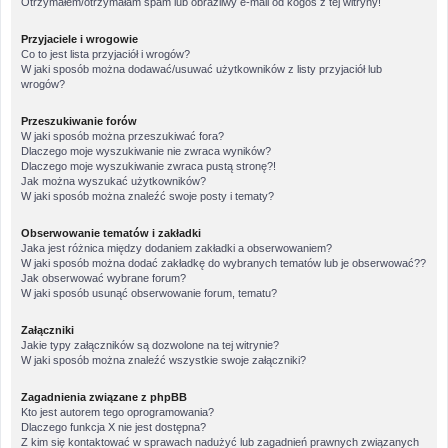
Otrzymałem/otrzymałam spam lub obraźliwy e-mail od kogoś z tej witryny!
Przyjaciele i wrogowie
Co to jest lista przyjaciół i wrogów?
W jaki sposób można dodawać/usuwać użytkowników z listy przyjaciół lub
wrogów?
Przeszukiwanie forów
W jaki sposób można przeszukiwać fora?
Dlaczego moje wyszukiwanie nie zwraca wyników?
Dlaczego moje wyszukiwanie zwraca pustą stronę?!
Jak można wyszukać użytkowników?
W jaki sposób można znaleźć swoje posty i tematy?
Obserwowanie tematów i zakładki
Jaka jest różnica między dodaniem zakładki a obserwowaniem?
W jaki sposób można dodać zakładkę do wybranych tematów lub je obserwować??
Jak obserwować wybrane forum?
W jaki sposób usunąć obserwowanie forum, tematu?
Załączniki
Jakie typy załączników są dozwolone na tej witrynie?
W jaki sposób można znaleźć wszystkie swoje załączniki?
Zagadnienia związane z phpBB
Kto jest autorem tego oprogramowania?
Dlaczego funkcja X nie jest dostępna?
Z kim się kontaktować w sprawach nadużyć lub zagadnień prawnych związanych