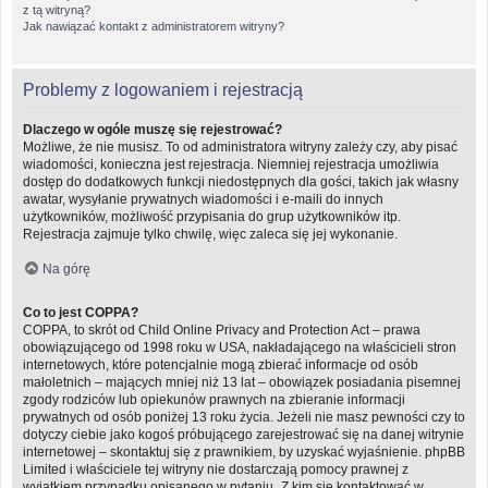
z tą witryną?
Jak nawiązać kontakt z administratorem witryny?
Problemy z logowaniem i rejestracją
Dlaczego w ogóle muszę się rejestrować?
Możliwe, że nie musisz. To od administratora witryny zależy czy, aby pisać
wiadomości, konieczna jest rejestracja. Niemniej rejestracja umożliwia
dostęp do dodatkowych funkcji niedostępnych dla gości, takich jak własny
awatar, wysyłanie prywatnych wiadomości i e-maili do innych
użytkowników, możliwość przypisania do grup użytkowników itp.
Rejestracja zajmuje tylko chwilę, więc zaleca się jej wykonanie.
Na górę
Co to jest COPPA?
COPPA, to skrót od Child Online Privacy and Protection Act – prawa
obowiązującego od 1998 roku w USA, nakładającego na właścicieli stron
internetowych, które potencjalnie mogą zbierać informacje od osób
małoletnich – mających mniej niż 13 lat – obowiązek posiadania pisemnej
zgody rodziców lub opiekunów prawnych na zbieranie informacji
prywatnych od osób poniżej 13 roku życia. Jeżeli nie masz pewności czy to
dotyczy ciebie jako kogoś próbującego zarejestrować się na danej witrynie
internetowej – skontaktuj się z prawnikiem, by uzyskać wyjaśnienie. phpBB
Limited i właściciele tej witryny nie dostarczają pomocy prawnej z
wyjątkiem przypadku opisanego w pytaniu „Z kim się kontaktować w