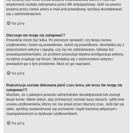
wiadomość została zatrzymana przez filtr antyspamowy. Jeśli na pewno
podany przez ciebie adres e-mail jest prawidłowy, spróbuj skontaktować
się z administratorem.
Na górę
Dlaczego nie mogę się zalogować?
Powodów może być kilka. Po pierwsze sprawdź, czy twoja nazwa
użytkownika i hasło są prawidłowe. Jeżeli są prawidłowe, skontaktuj się z
właścicielem witryny i zapytaj, czy cię nie zablokowano. Istnieje też
prawdopodobieństwo, że problem powoduje błędna konfiguracja witryny,
na której znajduje się forum. Skontaktuj się z właścicielem witryny i
powiadom go o tym problemie. Musi on go naprawić.
Na górę
Rejestracja została dokonana jakiś czas temu, ale teraz nie mogę się
zalogować?!
Możliwe, że z jakiegoś powodu administrator dezaktywował lub usunął
twoje konto. Wiele witryn, aby zmniejszyć rozmiar bazy danych, cyklicznie
usuwa użytkowników, którzy nic nie pisali przez dłuższy czas. Jeśli tak się
stało, spróbuj zarejestrować się ponownie i bądź bardziej aktywnym i
zaangażowanym w dyskusje użytkownikiem.
Na górę