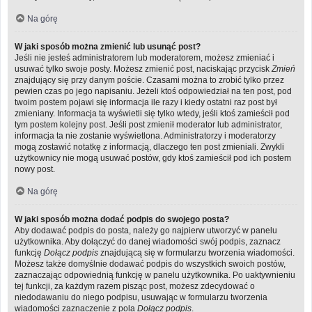
Na górę
W jaki sposób można zmienić lub usunąć post?
Jeśli nie jesteś administratorem lub moderatorem, możesz zmieniać i
usuwać tylko swoje posty. Możesz zmienić post, naciskając przycisk
Zmień
znajdujący się przy danym poście. Czasami można to zrobić tylko przez
pewien czas po jego napisaniu. Jeżeli ktoś odpowiedział na ten post, pod
twoim postem pojawi się informacja ile razy i kiedy ostatni raz post był
zmieniany. Informacja ta wyświetli się tylko wtedy, jeśli ktoś zamieścił pod
tym postem kolejny post. Jeśli post zmienił moderator lub administrator,
informacja ta nie zostanie wyświetlona. Administratorzy i moderatorzy
mogą zostawić notatkę z informacją, dlaczego ten post zmieniali. Zwykli
użytkownicy nie mogą usuwać postów, gdy ktoś zamieścił pod ich postem
nowy post.
Na górę
W jaki sposób można dodać podpis do swojego posta?
Aby dodawać podpis do posta, należy go najpierw utworzyć w panelu
użytkownika. Aby dołączyć do danej wiadomości swój podpis, zaznacz
funkcję
Dołącz podpis
znajdującą się w formularzu tworzenia wiadomości.
Możesz także domyślnie dodawać podpis do wszystkich swoich postów,
zaznaczając odpowiednią funkcję w panelu użytkownika. Po uaktywnieniu
tej funkcji, za każdym razem pisząc post, możesz zdecydować o
niedodawaniu do niego podpisu, usuwając w formularzu tworzenia
wiadomości zaznaczenie z pola
Dołącz podpis
.