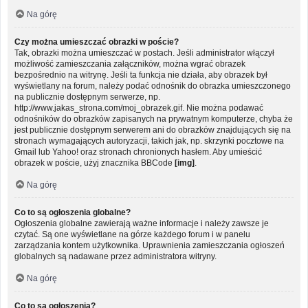
Na górę
Czy można umieszczać obrazki w poście?
Tak, obrazki można umieszczać w postach. Jeśli administrator włączył
możliwość zamieszczania załączników, można wgrać obrazek
bezpośrednio na witrynę. Jeśli ta funkcja nie działa, aby obrazek był
wyświetlany na forum, należy podać odnośnik do obrazka umieszczonego
na publicznie dostępnym serwerze, np.
http://www.jakas_strona.com/moj_obrazek.gif. Nie można podawać
odnośników do obrazków zapisanych na prywatnym komputerze, chyba że
jest publicznie dostępnym serwerem ani do obrazków znajdujących się na
stronach wymagających autoryzacji, takich jak, np. skrzynki pocztowe na
Gmail lub Yahoo! oraz stronach chronionych hasłem. Aby umieścić
obrazek w poście, użyj znacznika BBCode
[img]
.
Na górę
Co to są ogłoszenia globalne?
Ogłoszenia globalne zawierają ważne informacje i należy zawsze je
czytać. Są one wyświetlane na górze każdego forum i w panelu
zarządzania kontem użytkownika. Uprawnienia zamieszczania ogłoszeń
globalnych są nadawane przez administratora witryny.
Na górę
Co to są ogłoszenia?