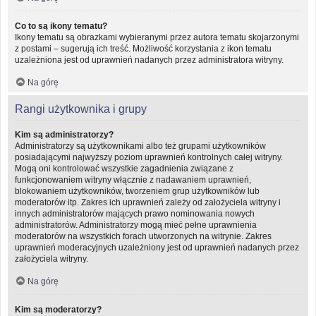
Co to są ikony tematu?
Ikony tematu są obrazkami wybieranymi przez autora tematu skojarzonymi
z postami – sugerują ich treść. Możliwość korzystania z ikon tematu
uzależniona jest od uprawnień nadanych przez administratora witryny.
Na górę
Rangi użytkownika i grupy
Kim są administratorzy?
Administratorzy są użytkownikami albo też grupami użytkowników
posiadającymi najwyższy poziom uprawnień kontrolnych całej witryny.
Mogą oni kontrolować wszystkie zagadnienia związane z
funkcjonowaniem witryny włącznie z nadawaniem uprawnień,
blokowaniem użytkowników, tworzeniem grup użytkowników lub
moderatorów itp. Zakres ich uprawnień zależy od założyciela witryny i
innych administratorów mających prawo nominowania nowych
administratorów. Administratorzy mogą mieć pełne uprawnienia
moderatorów na wszystkich forach utworzonych na witrynie. Zakres
uprawnień moderacyjnych uzależniony jest od uprawnień nadanych przez
założyciela witryny.
Na górę
Kim są moderatorzy?