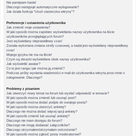
Nie pamiętam hasła!
Dlaczego następuje automatyczne wylogowanie?
Jak działa funkcja “Usuń ciasteczka witryny”?
Preferencje i ustawienia użytkownika
Jak zmienić moje ustawienia?
W jaki sposób można zapobiec wyświetlaniu nazwy użytkownika na liście
użytkowników przeglądających forum?
Jest wyświetlany nieprawidłowy czas!
Została wykonana zmiana strefy czasowej, a nadal jest wyświetlany nieprawidłowy
czas!
Mojego języka nie ma na liście!
Czym są obrazki wyświetlane obok nazwy użytkownika?
Jak wyświetlić awatar?
Co to jest ranga i jak można ją zmienić?
Podczas próby wysłania wiadomości e-mail do użytkownika witryna prosi mnie o
zalogowanie. Dlaczego?
Problemy z pisaniem
Jak utworzyć nowy temat na forum lub wysłać odpowiedź w temacie?
W jaki sposób można zmienić lub usunąć post?
W jaki sposób można dodać podpis do swojego posta?
W jaki sposób można utworzyć ankietę?
Dlaczego nie można dodać więcej opcji ankiety?
W jaki sposób zmienić lub usunąć ankietę?
Dlaczego nie mam dostępu do forum?
Dlaczego nie mogę dodawać załączników?
Dlaczego otrzymałem/otrzymałam ostrzeżenie?
W jaki sposób można zgłosić posty moderatorowi?