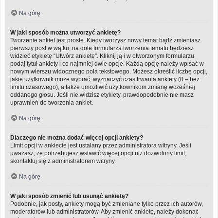
Na górę
W jaki sposób można utworzyć ankietę?
Tworzenie ankiet jest proste. Kiedy tworzysz nowy temat bądź zmieniasz
pierwszy post w wątku, na dole formularza tworzenia tematu będziesz
widzieć etykietę “Utwórz ankietę”. Kliknij ją i w otworzonym formularzu
podaj tytuł ankiety i co najmniej dwie opcje. Każdą opcję należy wpisać w
nowym wierszu widocznego pola tekstowego. Możesz określić liczbę opcji,
jakie użytkownik może wybrać, wyznaczyć czas trwania ankiety (0 – bez
limitu czasowego), a także umożliwić użytkownikom zmianę wcześniej
oddanego głosu. Jeśli nie widzisz etykiety, prawdopodobnie nie masz
uprawnień do tworzenia ankiet.
Na górę
Dlaczego nie można dodać więcej opcji ankiety?
Limit opcji w ankiecie jest ustalany przez administratora witryny. Jeśli
uważasz, że potrzebujesz wstawić więcej opcji niż dozwolony limit,
skontaktuj się z administratorem witryny.
Na górę
W jaki sposób zmienić lub usunąć ankietę?
Podobnie, jak posty, ankiety mogą być zmieniane tylko przez ich autorów,
moderatorów lub administratorów. Aby zmienić ankietę, należy dokonać