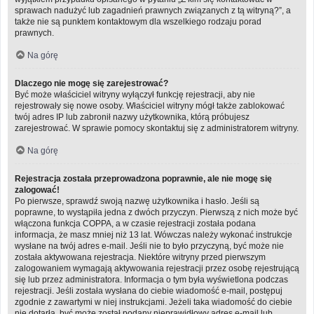
sprawach nadużyć lub zagadnień prawnych związanych z tą witryną?”, a
także nie są punktem kontaktowym dla wszelkiego rodzaju porad
prawnych.
Na górę
Dlaczego nie mogę się zarejestrować?
Być może właściciel witryny wyłączył funkcję rejestracji, aby nie
rejestrowały się nowe osoby. Właściciel witryny mógł także zablokować
twój adres IP lub zabronił nazwy użytkownika, którą próbujesz
zarejestrować. W sprawie pomocy skontaktuj się z administratorem witryny.
Na górę
Rejestracja została przeprowadzona poprawnie, ale nie mogę się
zalogować!
Po pierwsze, sprawdź swoją nazwę użytkownika i hasło. Jeśli są
poprawne, to wystąpiła jedna z dwóch przyczyn. Pierwszą z nich może być
włączona funkcja COPPA, a w czasie rejestracji została podana
informacja, że masz mniej niż 13 lat. Wówczas należy wykonać instrukcje
wysłane na twój adres e-mail. Jeśli nie to było przyczyną, być może nie
została aktywowana rejestracja. Niektóre witryny przed pierwszym
zalogowaniem wymagają aktywowania rejestracji przez osobę rejestrującą
się lub przez administratora. Informacja o tym była wyświetlona podczas
rejestracji. Jeśli została wysłana do ciebie wiadomość e-mail, postępuj
zgodnie z zawartymi w niej instrukcjami. Jeżeli taka wiadomość do ciebie
nie dotarła, być może został podany nieprawidłowy adres e-mail lub