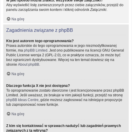
W jaki sposób można znaleźć wszystkie swoje załączniki?
Aby wyświetlić listę zamieszczonych przez ciebie załączników, przejdź do
panelu zarządzania swoim kontem i kliknij odnośnik
Załączniki
.
Na górę
Zagadnienia związane z phpBB
Kto jest autorem tego oprogramowania?
Prawa autorskie do tego oprogramowania w jego niezmodyfikowanej
formie, ma
phpBB Limited
. Jest ono publikowane na licencji GNU General
Public License wersja 2 (GPL-2.0), co w praktyce oznacza, że może być
bez ograniczeń dystrybuowane. Więcej na ten temat dowiesz się na
stronie
About phpBB
.
Na górę
Dlaczego funkcja X nie jest dostępna?
To oprogramowanie zostało stworzone i jest licencjonowane przez phpBB
Limited. Jeśli uważasz, że brakuje w nim jakiejś funkcji, przejdź na stronę
phpBB Ideas Centre
, gdzie możesz zagłosować na istniejące propozycje
lub zaproponować nowe funkcje.
Na górę
Z kim się kontaktować w sprawach nadużyć lub zagadnień prawnych
związanych z tą witryną?