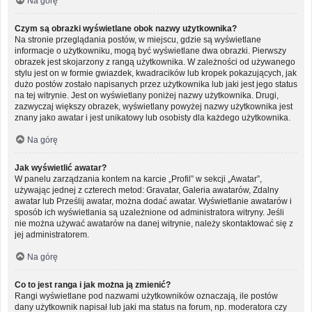
Na górę
Czym są obrazki wyświetlane obok nazwy użytkownika?
Na stronie przeglądania postów, w miejscu, gdzie są wyświetlane
informacje o użytkowniku, mogą być wyświetlane dwa obrazki. Pierwszy
obrazek jest skojarzony z rangą użytkownika. W zależności od używanego
stylu jest on w formie gwiazdek, kwadracików lub kropek pokazujących, jak
dużo postów zostało napisanych przez użytkownika lub jaki jest jego status
na tej witrynie. Jest on wyświetlany poniżej nazwy użytkownika. Drugi,
zazwyczaj większy obrazek, wyświetlany powyżej nazwy użytkownika jest
znany jako awatar i jest unikatowy lub osobisty dla każdego użytkownika.
Na górę
Jak wyświetlić awatar?
W panelu zarządzania kontem na karcie „Profil” w sekcji „Awatar”,
używając jednej z czterech metod: Gravatar, Galeria awatarów, Zdalny
awatar lub Prześlij awatar, można dodać awatar. Wyświetlanie awatarów i
sposób ich wyświetlania są uzależnione od administratora witryny. Jeśli
nie można używać awatarów na danej witrynie, należy skontaktować się z
jej administratorem.
Na górę
Co to jest ranga i jak można ją zmienić?
Rangi wyświetlane pod nazwami użytkowników oznaczają, ile postów
dany użytkownik napisał lub jaki ma status na forum, np. moderatora czy