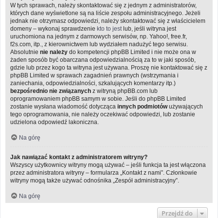
W tych sprawach, należy skontaktować się z jednym z administratorów,
których dane wyświetlone są na liście zespołu administracyjnego. Jeżeli
jednak nie otrzymasz odpowiedzi, należy skontaktować się z właścicielem
domeny – wykonaj sprawdzenie
kto to jest
lub, jeśli witryna jest
uruchomiona na jednym z darmowych serwisów, np. Yahoo!, free.fr,
f2s.com, itp., z kierownictwem lub wydziałem nadużyć tego serwisu.
Absolutnie
nie należy
do kompetencji phpBB Limited i nie może ona w
żaden sposób być obarczana odpowiedzialnością za to w jaki sposób,
gdzie lub przez kogo ta witryna jest używana. Proszę nie kontaktować się z
phpBB Limited w sprawach zagadnień prawnych (wstrzymania i
zaniechania, odpowiedzialności, szkalujących komentarzy itp.)
bezpośrednio nie związanych
z witryną phpBB.com lub
oprogramowaniem phpBB samym w sobie. Jeśli do phpBB Limited
zostanie wysłana wiadomość dotycząca
innych podmiotów
używających
tego oprogramowania, nie należy oczekiwać odpowiedzi, lub zostanie
udzielona odpowiedź lakoniczna.
Na górę
Jak nawiązać kontakt z administratorem witryny?
Wszyscy użytkownicy witryny mogą używać – jeśli funkcja ta jest włączona
przez administratora witryny – formularza „Kontakt z nami”. Członkowie
witryny mogą także używać odnośnika „Zespół administracyjny”.
Na górę
Przejdź do