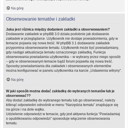
Na górę
Obserwowanie tematów i zakładki
Jaka jest różnica między dodaniem zakładki a obserwowaniem?
Dodawanie zakładek w phpBB 3.0 działa podobnie jak dodawanie
zakładek w przeglądarce. Użytkownik nie dostaje powiadomienia, gdy w
temacie pojawia się nowa treść. W phpBB 3.1 dodawanie zakładek
przypomina obserwowanie tematu. Użytkownik może być powiadamiany,
gdy nastąpi aktualizacja tematu oznaczonego zakładką. Funkcja
obserwowania powiadamia użytkownika – w wybrany przez niego sposób
– gdy w obserwowanym temacie bądź forum pojawiła się nowa treść.
Sposoby powiadamiania dla zakładek i obserwowanych elementów
można konfigurować w panelu użytkownika na karcie „Ustawienia witryny”.
Na górę
W jaki sposób można dodać zakładkę do wybranych tematów lub je
obserwować??
Aby dodać zakładkę do wybranego tematu lub go obserwować, należy
kliknąć odpowiedni odnośnik w menu “Narzędzia tematu” znajdujące się
na górze i na dole wątku.
Udzielenie odpowiedzi w temacie, gdy jest aktywna funkcja “Powiadamiaj
o opublikowaniu odpowiedzi” spowoduje włączenie obserwowania
tematu.