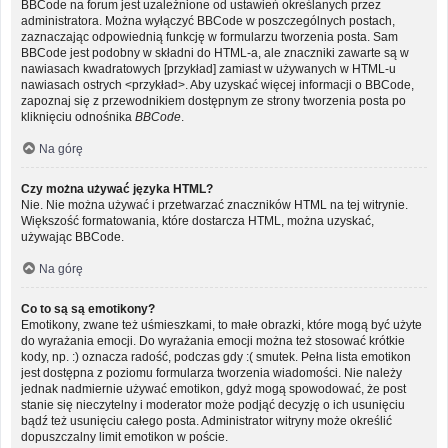
BBCode na forum jest uzależnione od ustawień określanych przez
administratora. Można wyłączyć BBCode w poszczególnych postach,
zaznaczając odpowiednią funkcję w formularzu tworzenia posta. Sam
BBCode jest podobny w składni do HTML-a, ale znaczniki zawarte są w
nawiasach kwadratowych [przykład] zamiast w używanych w HTML-u
nawiasach ostrych <przykład>. Aby uzyskać więcej informacji o BBCode,
zapoznaj się z przewodnikiem dostępnym ze strony tworzenia posta po
kliknięciu odnośnika
BBCode
.
Na górę
Czy można używać języka HTML?
Nie. Nie można używać i przetwarzać znaczników HTML na tej witrynie.
Większość formatowania, które dostarcza HTML, można uzyskać,
używając BBCode.
Na górę
Co to są są emotikony?
Emotikony, zwane też uśmieszkami, to małe obrazki, które mogą być użyte
do wyrażania emocji. Do wyrażania emocji można też stosować krótkie
kody, np. :) oznacza radość, podczas gdy :( smutek. Pełna lista emotikon
jest dostępna z poziomu formularza tworzenia wiadomości. Nie należy
jednak nadmiernie używać emotikon, gdyż mogą spowodować, że post
stanie się nieczytelny i moderator może podjąć decyzję o ich usunięciu
bądź też usunięciu całego posta. Administrator witryny może określić
dopuszczalny limit emotikon w poście.