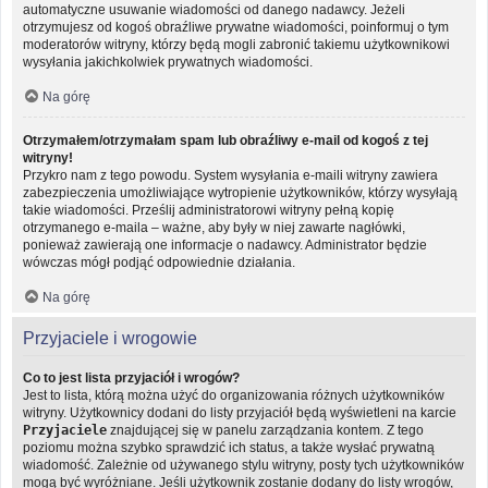
automatyczne usuwanie wiadomości od danego nadawcy. Jeżeli
otrzymujesz od kogoś obraźliwe prywatne wiadomości, poinformuj o tym
moderatorów witryny, którzy będą mogli zabronić takiemu użytkownikowi
wysyłania jakichkolwiek prywatnych wiadomości.
Na górę
Otrzymałem/otrzymałam spam lub obraźliwy e-mail od kogoś z tej
witryny!
Przykro nam z tego powodu. System wysyłania e-maili witryny zawiera
zabezpieczenia umożliwiające wytropienie użytkowników, którzy wysyłają
takie wiadomości. Prześlij administratorowi witryny pełną kopię
otrzymanego e-maila – ważne, aby były w niej zawarte nagłówki,
ponieważ zawierają one informacje o nadawcy. Administrator będzie
wówczas mógł podjąć odpowiednie działania.
Na górę
Przyjaciele i wrogowie
Co to jest lista przyjaciół i wrogów?
Jest to lista, którą można użyć do organizowania różnych użytkowników
witryny. Użytkownicy dodani do listy przyjaciół będą wyświetleni na karcie
Przyjaciele
znajdującej się w panelu zarządzania kontem. Z tego
poziomu można szybko sprawdzić ich status, a także wysłać prywatną
wiadomość. Zależnie od używanego stylu witryny, posty tych użytkowników
mogą być wyróżniane. Jeśli użytkownik zostanie dodany do listy wrogów,