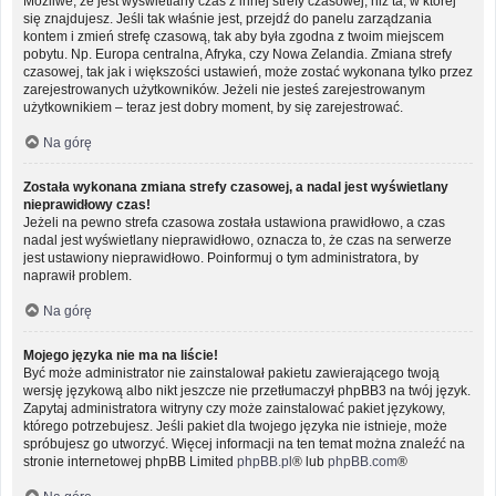
Możliwe, że jest wyświetlany czas z innej strefy czasowej, niż ta, w której
się znajdujesz. Jeśli tak właśnie jest, przejdź do panelu zarządzania
kontem i zmień strefę czasową, tak aby była zgodna z twoim miejscem
pobytu. Np. Europa centralna, Afryka, czy Nowa Zelandia. Zmiana strefy
czasowej, tak jak i większości ustawień, może zostać wykonana tylko przez
zarejestrowanych użytkowników. Jeżeli nie jesteś zarejestrowanym
użytkownikiem – teraz jest dobry moment, by się zarejestrować.
Na górę
Została wykonana zmiana strefy czasowej, a nadal jest wyświetlany
nieprawidłowy czas!
Jeżeli na pewno strefa czasowa została ustawiona prawidłowo, a czas
nadal jest wyświetlany nieprawidłowo, oznacza to, że czas na serwerze
jest ustawiony nieprawidłowo. Poinformuj o tym administratora, by
naprawił problem.
Na górę
Mojego języka nie ma na liście!
Być może administrator nie zainstalował pakietu zawierającego twoją
wersję językową albo nikt jeszcze nie przetłumaczył phpBB3 na twój język.
Zapytaj administratora witryny czy może zainstalować pakiet językowy,
którego potrzebujesz. Jeśli pakiet dla twojego języka nie istnieje, może
spróbujesz go utworzyć. Więcej informacji na ten temat można znaleźć na
stronie internetowej phpBB Limited
phpBB.pl
® lub
phpBB.com
®