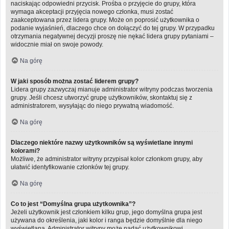
naciskając odpowiedni przycisk. Prośba o przyjęcie do grupy, która
wymaga akceptacji przyjęcia nowego członka, musi zostać
zaakceptowana przez lidera grupy. Może on poprosić użytkownika o
podanie wyjaśnień, dlaczego chce on dołączyć do tej grupy. W przypadku
otrzymania negatywnej decyzji proszę nie nękać lidera grupy pytaniami –
widocznie miał on swoje powody.
Na górę
W jaki sposób można zostać liderem grupy?
Lidera grupy zazwyczaj mianuje administrator witryny podczas tworzenia
grupy. Jeśli chcesz utworzyć grupę użytkowników, skontaktuj się z
administratorem, wysyłając do niego prywatną wiadomość.
Na górę
Dlaczego niektóre nazwy użytkowników są wyświetlane innymi
kolorami?
Możliwe, że administrator witryny przypisał kolor członkom grupy, aby
ułatwić identyfikowanie członków tej grupy.
Na górę
Co to jest “Domyślna grupa użytkownika”?
Jeżeli użytkownik jest członkiem kilku grup, jego domyślna grupa jest
używana do określenia, jaki kolor i ranga będzie domyślnie dla niego
wyświetlana. Administrator witryny może nadać użytkownikowi