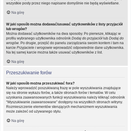
wszystkie posty przez niego napisane domyślnie nie będą wyświetlane.
Na górę
W jaki sposób można dodawać/usuwać użytkowników z listy przyjaciół
lub wrogów?
Można dodawać użytkowników na dwa sposoby. Po pierwsze, klikając w
profilu wybranego użytkownika odnośnik
Dodaj do przyjaciół
lub
Dodaj do
wrogów
. Po drugie, przejść do panelu zarządzania swoim kontem i tam na
karcie
Przyjaciele i wrogowie
wprowadzić odpowiednie dane użytkownika.
Na tej samej karcie można także usuwać użytkowników z list.
Na górę
Przeszukiwanie forów
W jaki sposób można przeszukiwać fora?
Należy wprowadzić poszukiwaną frazę w pole wyszukiwania znajdujące
się na stronie wykazu forów, a także stronach forów i tematów. W celu
uzyskania zaawansowanych funkcji wyszukiwania należy kliknąć odnośnik
“Wyszukiwanie zaawansowane” dostępny na wszystkich stronach witryny.
Rozmieszczenie elementów sterujących mechanizmem wyszukiwania
może zależeć od używanego stylu.
Na górę