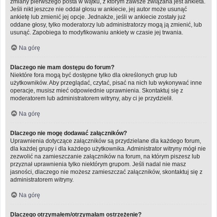
zmiany pierwszego posta w wątku, z którym zawsze związana jest ankieta.
Jeśli nikt jeszcze nie oddał głosu w ankiecie, jej autor może usunąć
ankietę lub zmienić jej opcje. Jednakże, jeśli w ankiecie zostały już
oddane głosy, tylko moderatorzy lub administratorzy mogą ją zmienić, lub
usunąć. Zapobiega to modyfikowaniu ankiety w czasie jej trwania.
Na górę
Dlaczego nie mam dostępu do forum?
Niektóre fora mogą być dostępne tylko dla określonych grup lub
użytkowników. Aby przeglądać, czytać, pisać na nich lub wykonywać inne
operacje, musisz mieć odpowiednie uprawnienia. Skontaktuj się z
moderatorem lub administratorem witryny, aby ci je przydzielił.
Na górę
Dlaczego nie mogę dodawać załączników?
Uprawnienia dotyczące załączników są przydzielane dla każdego forum,
dla każdej grupy i dla każdego użytkownika. Administrator witryny mógł nie
zezwolić na zamieszczanie załączników na forum, na którym piszesz lub
przyznał uprawnienia tylko niektórym grupom. Jeśli nadal nie masz
jasności, dlaczego nie możesz zamieszczać załączników, skontaktuj się z
administratorem witryny.
Na górę
Dlaczego otrzymałem/otrzymałam ostrzeżenie?