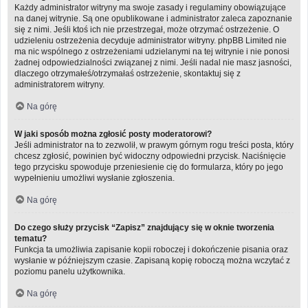
Każdy administrator witryny ma swoje zasady i regulaminy obowiązujące
na danej witrynie. Są one opublikowane i administrator zaleca zapoznanie
się z nimi. Jeśli ktoś ich nie przestrzegał, może otrzymać ostrzeżenie. O
udzieleniu ostrzeżenia decyduje administrator witryny. phpBB Limited nie
ma nic wspólnego z ostrzeżeniami udzielanymi na tej witrynie i nie ponosi
żadnej odpowiedzialności związanej z nimi. Jeśli nadal nie masz jasności,
dlaczego otrzymałeś/otrzymałaś ostrzeżenie, skontaktuj się z
administratorem witryny.
Na górę
W jaki sposób można zgłosić posty moderatorowi?
Jeśli administrator na to zezwolił, w prawym górnym rogu treści posta, który
chcesz zgłosić, powinien być widoczny odpowiedni przycisk. Naciśnięcie
tego przycisku spowoduje przeniesienie cię do formularza, który po jego
wypełnieniu umożliwi wysłanie zgłoszenia.
Na górę
Do czego służy przycisk “Zapisz” znajdujący się w oknie tworzenia
tematu?
Funkcja ta umożliwia zapisanie kopii roboczej i dokończenie pisania oraz
wysłanie w późniejszym czasie. Zapisaną kopię roboczą można wczytać z
poziomu panelu użytkownika.
Na górę