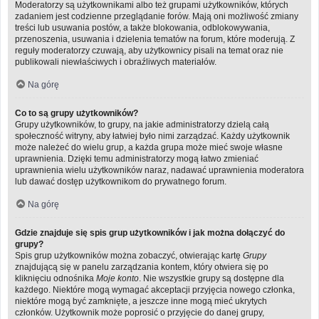
Moderatorzy są użytkownikami albo też grupami użytkowników, których
zadaniem jest codzienne przeglądanie forów. Mają oni możliwość zmiany
treści lub usuwania postów, a także blokowania, odblokowywania,
przenoszenia, usuwania i dzielenia tematów na forum, które moderują. Z
reguły moderatorzy czuwają, aby użytkownicy pisali na temat oraz nie
publikowali niewłaściwych i obraźliwych materiałów.
Na górę
Co to są grupy użytkowników?
Grupy użytkowników, to grupy, na jakie administratorzy dzielą całą
społeczność witryny, aby łatwiej było nimi zarządzać. Każdy użytkownik
może należeć do wielu grup, a każda grupa może mieć swoje własne
uprawnienia. Dzięki temu administratorzy mogą łatwo zmieniać
uprawnienia wielu użytkowników naraz, nadawać uprawnienia moderatora
lub dawać dostęp użytkownikom do prywatnego forum.
Na górę
Gdzie znajduje się spis grup użytkowników i jak można dołączyć do
grupy?
Spis grup użytkowników można zobaczyć, otwierając kartę
Grupy
znajdującą się w panelu zarządzania kontem, który otwiera się po
kliknięciu odnośnika
Moje konto
. Nie wszystkie grupy są dostępne dla
każdego. Niektóre mogą wymagać akceptacji przyjęcia nowego członka,
niektóre mogą być zamknięte, a jeszcze inne mogą mieć ukrytych
członków. Użytkownik może poprosić o przyjęcie do danej grupy,