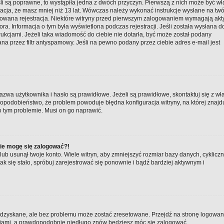
li są poprawne, to wystąpiła jedna z dwóch przyczyn. Pierwszą z nich może być w
macja, że masz mniej niż 13 lat. Wówczas należy wykonać instrukcje wysłane na twó
ktywowana rejestracja. Niektóre witryny przed pierwszym zalogowaniem wymagają a
tora. Informacja o tym była wyświetlona podczas rejestracji. Jeśli została wysłana d
rukcjami. Jeżeli taka wiadomość do ciebie nie dotarła, być może został podany
a przez filtr antyspamowy. Jeśli na pewno podany przez ciebie adres e-mail jest
zwa użytkownika i hasło są prawidłowe. Jeżeli są prawidłowe, skontaktuj się z wł
awdopodobieństwo, że problem powoduje błędna konfiguracja witryny, na której znajd
 o tym problemie. Musi on go naprawić.
nie mogę się zalogować?!
ub usunął twoje konto. Wiele witryn, aby zmniejszyć rozmiar bazy danych, cyklicz
 tak się stało, spróbuj zarejestrować się ponownie i bądź bardziej aktywnym i
zyskane, ale bez problemu może zostać zresetowane. Przejdź na stronę logowania 
kcjami, a prawdopodobnie niedługo znów będziesz móc się zalogować.