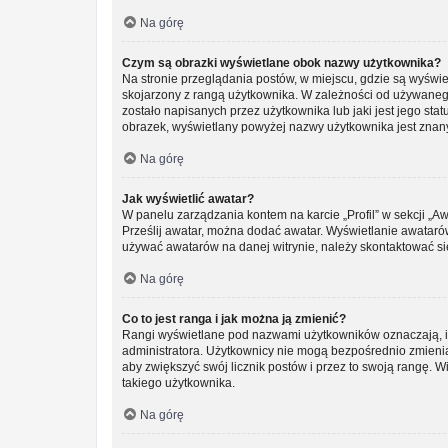
Na górę
Czym są obrazki wyświetlane obok nazwy użytkownika?
Na stronie przeglądania postów, w miejscu, gdzie są wyświ
skojarzony z rangą użytkownika. W zależności od używanego
zostało napisanych przez użytkownika lub jaki jest jego sta
obrazek, wyświetlany powyżej nazwy użytkownika jest znany 
Na górę
Jak wyświetlić awatar?
W panelu zarządzania kontem na karcie „Profil” w sekcji „Aw
Prześlij awatar, można dodać awatar. Wyświetlanie awatarów
używać awatarów na danej witrynie, należy skontaktować się
Na górę
Co to jest ranga i jak można ją zmienić?
Rangi wyświetlane pod nazwami użytkowników oznaczają, ile
administratora. Użytkownicy nie mogą bezpośrednio zmieniać 
aby zwiększyć swój licznik postów i przez to swoją rangę. Wi
takiego użytkownika.
Na górę