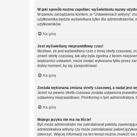
W jaki sposób można zapobiec wyświetlaniu nazwy użytk
W panelu zarządzania kontem, w “Ustawieniach witryny” zna
użytkownika będzie wyświetlana tylko dla administratorów, 
użytkowników.
Na górę
Jest wyświetlany nieprawidłowy czas!
Możliwe, że jest wyświetlany czas z innej strefy czasowej, ni
zmień strefę czasową, tak aby była zgodna z twoim miejscem 
większości ustawień, może zostać wykonana tylko przez zar
dobry moment, by się zarejestrować.
Na górę
Została wykonana zmiana strefy czasowej, a nadal jest w
Jeżeli na pewno strefa czasowa została ustawiona prawidłow
ustawiony nieprawidłowo. Poinformuj o tym administratora, 
Na górę
Mojego języka nie ma na liście!
Być może administrator nie zainstalował pakietu zawierając
administratora witryny czy może zainstalować pakiet językowy
utworzyć. Więcej informacji na ten temat można znaleźć na 