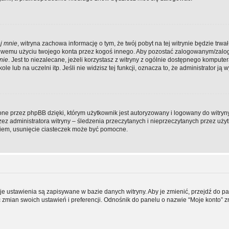
j mnie
, witryna zachowa informację o tym, że twój pobyt na tej witrynie będzie trwał
ściwemu użyciu twojego konta przez kogoś innego. Aby pozostać zalogowanym/zal
nie
. Jest to niezalecane, jeżeli korzystasz z witryny z ogólnie dostępnego komputer
e lub na uczelni itp. Jeśli nie widzisz tej funkcji, oznacza to, że administrator ją w
ne przez phpBB dzięki, którym użytkownik jest autoryzowany i logowany do witryny
rzez administratora witryny – śledzenia przeczytanych i nieprzeczytanych przez uży
iem, usunięcie ciasteczek może być pomocne.
je ustawienia są zapisywane w bazie danych witryny. Aby je zmienić, przejdź do p
mian swoich ustawień i preferencji. Odnośnik do panelu o nazwie “Moje konto” z