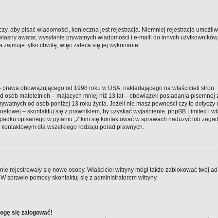
czy, aby pisać wiadomości, konieczna jest rejestracja. Niemniej rejestracja umożli
 własny awatar, wysyłanie prywatnych wiadomości i e-maili do innych użytkowników
 zajmuje tylko chwilę, więc zaleca się jej wykonanie.
t – prawa obowiązującego od 1998 roku w USA, nakładającego na właścicieli stron
 od osób małoletnich – mających mniej niż 13 lat – obowiązek posiadania pisemnej
ywatnych od osób poniżej 13 roku życia. Jeżeli nie masz pewności czy to dotyczy 
netowej – skontaktuj się z prawnikiem, by uzyskać wyjaśnienie. phpBB Limited i wł
zypadku opisanego w pytaniu „Z kim się kontaktować w sprawach nadużyć lub zaga
m kontaktowym dla wszelkiego rodzaju porad prawnych.
y nie rejestrowały się nowe osoby. Właściciel witryny mógł także zablokować twój ad
 W sprawie pomocy skontaktuj się z administratorem witryny.
mogę się zalogować!