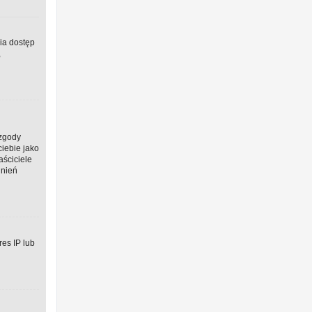
wia dostęp
,
 zgody
ciebie jako
aściciele
dnień
res IP lub