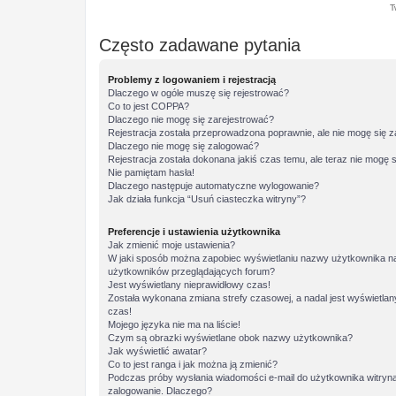
T
Często zadawane pytania
Problemy z logowaniem i rejestracją
Dlaczego w ogóle muszę się rejestrować?
Co to jest COPPA?
Dlaczego nie mogę się zarejestrować?
Rejestracja została przeprowadzona poprawnie, ale nie mogę się 
Dlaczego nie mogę się zalogować?
Rejestracja została dokonana jakiś czas temu, ale teraz nie mogę 
Nie pamiętam hasła!
Dlaczego następuje automatyczne wylogowanie?
Jak działa funkcja “Usuń ciasteczka witryny”?
Preferencje i ustawienia użytkownika
Jak zmienić moje ustawienia?
W jaki sposób można zapobiec wyświetlaniu nazwy użytkownika na 
użytkowników przeglądających forum?
Jest wyświetlany nieprawidłowy czas!
Została wykonana zmiana strefy czasowej, a nadal jest wyświetlan
czas!
Mojego języka nie ma na liście!
Czym są obrazki wyświetlane obok nazwy użytkownika?
Jak wyświetlić awatar?
Co to jest ranga i jak można ją zmienić?
Podczas próby wysłania wiadomości e-mail do użytkownika witryna
zalogowanie. Dlaczego?