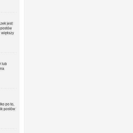
zek jest
o postów
j większy
r lub
żna
ko po to,
nik postów