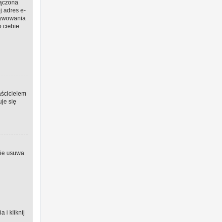
łączona
j adres e-
ktywowania
o ciebie
aścicielem
uje się
nie usuwa
i kliknij