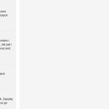
azwa
rytych
kontem i
tak jak i
raz jest
jest
k. Zapytaj
esz go