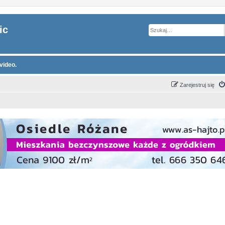
ic
video.
Zarejestruj się