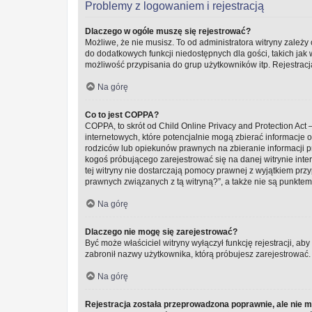
Problemy z logowaniem i rejestracją
Dlaczego w ogóle muszę się rejestrować?
Możliwe, że nie musisz. To od administratora witryny zależy 
do dodatkowych funkcji niedostępnych dla gości, takich jak
możliwość przypisania do grup użytkowników itp. Rejestracja
Na górę
Co to jest COPPA?
COPPA, to skrót od Child Online Privacy and Protection Ac
internetowych, które potencjalnie mogą zbierać informacje
rodziców lub opiekunów prawnych na zbieranie informacji pr
kogoś próbującego zarejestrować się na danej witrynie inter
tej witryny nie dostarczają pomocy prawnej z wyjątkiem pr
prawnych związanych z tą witryną?”, a także nie są punkte
Na górę
Dlaczego nie mogę się zarejestrować?
Być może właściciel witryny wyłączył funkcję rejestracji, ab
zabronił nazwy użytkownika, którą próbujesz zarejestrować.
Na górę
Rejestracja została przeprowadzona poprawnie, ale nie 