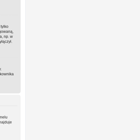
 tylko
ogowaną,
a, np. w
yłączył.
.
tkownika
anelu
najduje