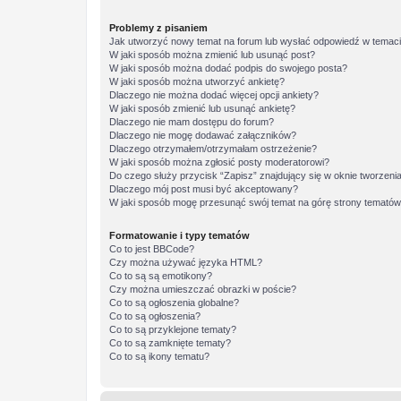
Problemy z pisaniem
Jak utworzyć nowy temat na forum lub wysłać odpowiedź w temac
W jaki sposób można zmienić lub usunąć post?
W jaki sposób można dodać podpis do swojego posta?
W jaki sposób można utworzyć ankietę?
Dlaczego nie można dodać więcej opcji ankiety?
W jaki sposób zmienić lub usunąć ankietę?
Dlaczego nie mam dostępu do forum?
Dlaczego nie mogę dodawać załączników?
Dlaczego otrzymałem/otrzymałam ostrzeżenie?
W jaki sposób można zgłosić posty moderatorowi?
Do czego służy przycisk “Zapisz” znajdujący się w oknie tworzeni
Dlaczego mój post musi być akceptowany?
W jaki sposób mogę przesunąć swój temat na górę strony temató
Formatowanie i typy tematów
Co to jest BBCode?
Czy można używać języka HTML?
Co to są są emotikony?
Czy można umieszczać obrazki w poście?
Co to są ogłoszenia globalne?
Co to są ogłoszenia?
Co to są przyklejone tematy?
Co to są zamknięte tematy?
Co to są ikony tematu?