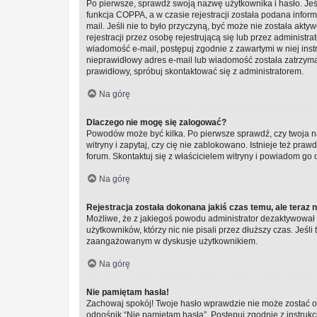
Po pierwsze, sprawdź swoją nazwę użytkownika i hasło. Jeś
funkcja COPPA, a w czasie rejestracji została podana infor
mail. Jeśli nie to było przyczyną, być może nie została a
rejestracji przez osobę rejestrującą się lub przez administra
wiadomość e-mail, postępuj zgodnie z zawartymi w niej inst
nieprawidłowy adres e-mail lub wiadomość została zatrzyman
prawidłowy, spróbuj skontaktować się z administratorem.
Na górę
Dlaczego nie mogę się zalogować?
Powodów może być kilka. Po pierwsze sprawdź, czy twoja na
witryny i zapytaj, czy cię nie zablokowano. Istnieje też pr
forum. Skontaktuj się z właścicielem witryny i powiadom go
Na górę
Rejestracja została dokonana jakiś czas temu, ale teraz 
Możliwe, że z jakiegoś powodu administrator dezaktywował l
użytkowników, którzy nic nie pisali przez dłuższy czas. Jeśli
zaangażowanym w dyskusje użytkownikiem.
Na górę
Nie pamiętam hasła!
Zachowaj spokój! Twoje hasło wprawdzie nie może zostać od
odnośnik “Nie pamiętam hasła”. Postępuj zgodnie z instru