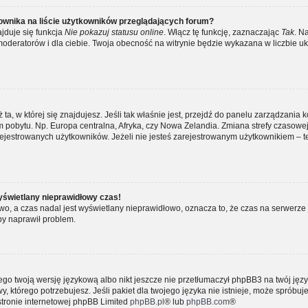
ownika na liście użytkowników przeglądających forum?
jduje się funkcja
Nie pokazuj statusu online
. Włącz tę funkcję, zaznaczając
Tak
. N
moderatorów i dla ciebie. Twoja obecność na witrynie będzie wykazana w liczbie uk
ż ta, w której się znajdujesz. Jeśli tak właśnie jest, przejdź do panelu zarządzania 
pobytu. Np. Europa centralna, Afryka, czy Nowa Zelandia. Zmiana strefy czasowej, 
ejestrowanych użytkowników. Jeżeli nie jesteś zarejestrowanym użytkownikiem – te
yświetlany nieprawidłowy czas!
o, a czas nadal jest wyświetlany nieprawidłowo, oznacza to, że czas na serwerze 
by naprawił problem.
ego twoją wersję językową albo nikt jeszcze nie przetłumaczył phpBB3 na twój języ
, którego potrzebujesz. Jeśli pakiet dla twojego języka nie istnieje, może spróbuj
stronie internetowej phpBB Limited
phpBB.pl
® lub
phpBB.com
®