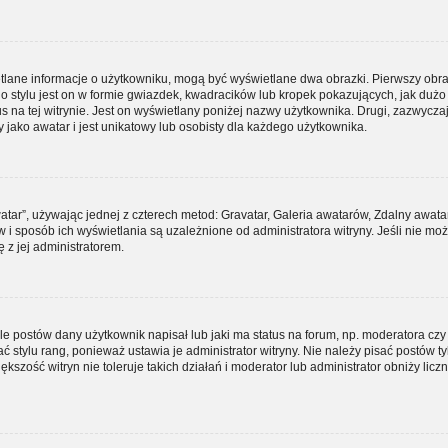
etlane informacje o użytkowniku, mogą być wyświetlane dwa obrazki. Pierwszy obra
 stylu jest on w formie gwiazdek, kwadracików lub kropek pokazujących, jak duż
tus na tej witrynie. Jest on wyświetlany poniżej nazwy użytkownika. Drugi, zazwycza
jako awatar i jest unikatowy lub osobisty dla każdego użytkownika.
atar”, używając jednej z czterech metod: Gravatar, Galeria awatarów, Zdalny awata
 i sposób ich wyświetlania są uzależnione od administratora witryny. Jeśli nie mo
 z jej administratorem.
 postów dany użytkownik napisał lub jaki ma status na forum, np. moderatora czy
stylu rang, ponieważ ustawia je administrator witryny. Nie należy pisać postów tyl
ększość witryn nie toleruje takich działań i moderator lub administrator obniży licz