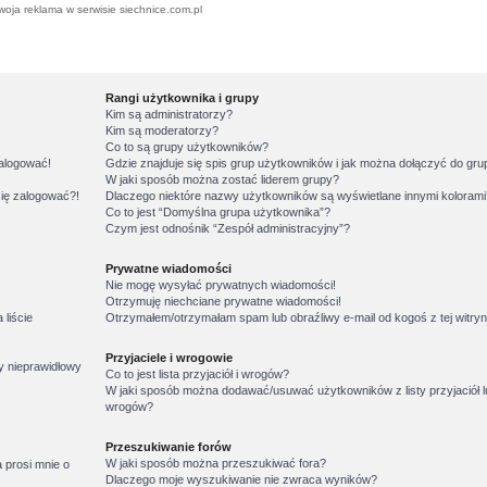
woja reklama w serwisie siechnice.com.pl
Rangi użytkownika i grupy
Kim są administratorzy?
Kim są moderatorzy?
Co to są grupy użytkowników?
zalogować!
Gdzie znajduje się spis grup użytkowników i jak można dołączyć do gr
W jaki sposób można zostać liderem grupy?
się zalogować?!
Dlaczego niektóre nazwy użytkowników są wyświetlane innymi koloram
Co to jest “Domyślna grupa użytkownika”?
Czym jest odnośnik “Zespół administracyjny”?
Prywatne wiadomości
Nie mogę wysyłać prywatnych wiadomości!
Otrzymuję niechciane prywatne wiadomości!
liście
Otrzymałem/otrzymałam spam lub obraźliwy e-mail od kogoś z tej witryn
Przyjaciele i wrogowie
y nieprawidłowy
Co to jest lista przyjaciół i wrogów?
W jaki sposób można dodawać/usuwać użytkowników z listy przyjaciół l
wrogów?
Przeszukiwanie forów
W jaki sposób można przeszukiwać fora?
 prosi mnie o
Dlaczego moje wyszukiwanie nie zwraca wyników?