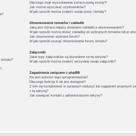
Dlaczego moje wyszukiwanie zwraca pustą stronę?!
Jak można wyszukać użytkowników?
W jaki sposób można znaleźć swoje posty i tematy?
ie?
Obserwowanie tematów i zakładki
Jaka jest różnica między dodaniem zakładki a obserwowaniem?
W jaki sposób można dodać zakładkę do wybranych tematów lub je o
Jak obserwować wybrane forum?
W jaki sposób usunąć obserwowanie forum, tematu?
Załączniki
Jakie typy załączników są dozwolone na tej witrynie?
a tematu?
W jaki sposób można znaleźć wszystkie swoje załączniki?
w?
Zagadnienia związane z phpBB
Kto jest autorem tego oprogramowania?
Dlaczego funkcja X nie jest dostępna?
Z kim się kontaktować w sprawach nadużyć lub zagadnień prawnych z
z tą witryną?
Jak nawiązać kontakt z administratorem witryny?