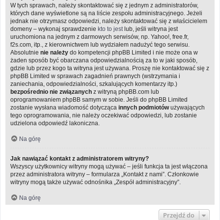
W tych sprawach, należy skontaktować się z jednym z administratorów,
których dane wyświetlone są na liście zespołu administracyjnego. Jeżeli
jednak nie otrzymasz odpowiedzi, należy skontaktować się z właścicielem
domeny – wykonaj sprawdzenie
kto to jest
lub, jeśli witryna jest
uruchomiona na jednym z darmowych serwisów, np. Yahoo!, free.fr,
f2s.com, itp., z kierownictwem lub wydziałem nadużyć tego serwisu.
Absolutnie
nie należy
do kompetencji phpBB Limited i nie może ona w
żaden sposób być obarczana odpowiedzialnością za to w jaki sposób,
gdzie lub przez kogo ta witryna jest używana. Proszę nie kontaktować się z
phpBB Limited w sprawach zagadnień prawnych (wstrzymania i
zaniechania, odpowiedzialności, szkalujących komentarzy itp.)
bezpośrednio nie związanych
z witryną phpBB.com lub
oprogramowaniem phpBB samym w sobie. Jeśli do phpBB Limited
zostanie wysłana wiadomość dotycząca
innych podmiotów
używających
tego oprogramowania, nie należy oczekiwać odpowiedzi, lub zostanie
udzielona odpowiedź lakoniczna.
Na górę
Jak nawiązać kontakt z administratorem witryny?
Wszyscy użytkownicy witryny mogą używać – jeśli funkcja ta jest włączona
przez administratora witryny – formularza „Kontakt z nami”. Członkowie
witryny mogą także używać odnośnika „Zespół administracyjny”.
Na górę
Przejdź do