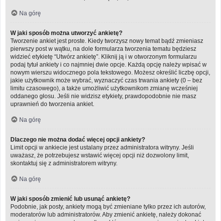
Na górę
W jaki sposób można utworzyć ankietę?
Tworzenie ankiet jest proste. Kiedy tworzysz nowy temat bądź zmieniasz
pierwszy post w wątku, na dole formularza tworzenia tematu będziesz
widzieć etykietę “Utwórz ankietę”. Kliknij ją i w otworzonym formularzu
podaj tytuł ankiety i co najmniej dwie opcje. Każdą opcję należy wpisać w
nowym wierszu widocznego pola tekstowego. Możesz określić liczbę opcji,
jakie użytkownik może wybrać, wyznaczyć czas trwania ankiety (0 – bez
limitu czasowego), a także umożliwić użytkownikom zmianę wcześniej
oddanego głosu. Jeśli nie widzisz etykiety, prawdopodobnie nie masz
uprawnień do tworzenia ankiet.
Na górę
Dlaczego nie można dodać więcej opcji ankiety?
Limit opcji w ankiecie jest ustalany przez administratora witryny. Jeśli
uważasz, że potrzebujesz wstawić więcej opcji niż dozwolony limit,
skontaktuj się z administratorem witryny.
Na górę
W jaki sposób zmienić lub usunąć ankietę?
Podobnie, jak posty, ankiety mogą być zmieniane tylko przez ich autorów,
moderatorów lub administratorów. Aby zmienić ankietę, należy dokonać