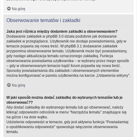
Na górę
Obserwowanie tematów i zakładki
Jaka jest różnica między dodaniem zakładki a obserwowaniem?
Dodawanie zakładek w phpBB 3.0 działa podobnie jak dodawanie
zakładek w przeglądarce. Użytkownik nie dostaje powiadomienia, gdy w
temacie pojawia się nowa treść. W phpBB 3.1 dodawanie zakładek
przypomina obserwowanie tematu. Użytkownik może być powiadamiany,
gdy nastąpi aktualizacja tematu oznaczonego zakładką. Funkcja
obserwowania powiadamia użytkownika – w wybrany przez niego sposób
– gdy w obserwowanym temacie bądź forum pojawiła się nowa treść.
Sposoby powiadamiania dla zakładek i obserwowanych elementów
można konfigurować w panelu użytkownika na karcie „Ustawienia witryny”.
Na górę
W jaki sposób można dodać zakładkę do wybranych tematów lub je
obserwować??
Aby dodać zakładkę do wybranego tematu lub go obserwować, należy
kliknąć odpowiedni odnośnik w menu “Narzędzia tematu” znajdujące się
na górze i na dole wątku.
Udzielenie odpowiedzi w temacie, gdy jest aktywna funkcja “Powiadamiaj
o opublikowaniu odpowiedzi” spowoduje włączenie obserwowania
tematu.