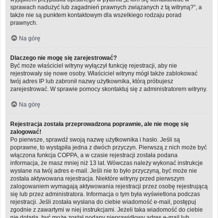
sprawach nadużyć lub zagadnień prawnych związanych z tą witryną?”, a
także nie są punktem kontaktowym dla wszelkiego rodzaju porad
prawnych.
Na górę
Dlaczego nie mogę się zarejestrować?
Być może właściciel witryny wyłączył funkcję rejestracji, aby nie
rejestrowały się nowe osoby. Właściciel witryny mógł także zablokować
twój adres IP lub zabronił nazwy użytkownika, którą próbujesz
zarejestrować. W sprawie pomocy skontaktuj się z administratorem witryny.
Na górę
Rejestracja została przeprowadzona poprawnie, ale nie mogę się
zalogować!
Po pierwsze, sprawdź swoją nazwę użytkownika i hasło. Jeśli są
poprawne, to wystąpiła jedna z dwóch przyczyn. Pierwszą z nich może być
włączona funkcja COPPA, a w czasie rejestracji została podana
informacja, że masz mniej niż 13 lat. Wówczas należy wykonać instrukcje
wysłane na twój adres e-mail. Jeśli nie to było przyczyną, być może nie
została aktywowana rejestracja. Niektóre witryny przed pierwszym
zalogowaniem wymagają aktywowania rejestracji przez osobę rejestrującą
się lub przez administratora. Informacja o tym była wyświetlona podczas
rejestracji. Jeśli została wysłana do ciebie wiadomość e-mail, postępuj
zgodnie z zawartymi w niej instrukcjami. Jeżeli taka wiadomość do ciebie
nie dotarła, być może został podany nieprawidłowy adres e-mail lub