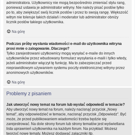
administratora. Użytkownicy nie mogą bezpośrednio zmieniać stylu rang,
ponieważ ustawia je administrator witryny. Nie należy pisać postów tylko
po to, aby zwiększyć swój licznik postów i przez to swoją rangę. Większość
witryn nie toleruje takich działań i moderator lub administrator obniży
licznik postów takiego użytkownika.
Na górę
Podczas próby wysłania wiadomości e-mail do użytkownika witryna
prosi mnie o zalogowanie. Dlaczego?
Tylko zarejestrowani użytkownicy mogą wysyłać e-maile do innych
użytkowników przez wbudowany formularz wysyłania e-maili i tylko wtedy,
jeżeli administrator włączył tę funkcję. Ma to zabezpieczać przed
nieprawidłowym używaniem systemu poczty elektronicznej witryny przez
anonimowych użytkowników.
Na górę
Problemy z pisaniem
Jak utworzyć nowy temat na forum lub wysłać odpowiedź w temacie?
Aby utworzyć nowy temat na forum, należy nacisnąć przycisk „Nowy
temat”, aby odpowiedzieć w temacie, nacisnąć przycisk „Odpowiedz”. Być
może, że przed publikowaniem wiadomości trzeba będzie się
zarejestrować. Na dole strony forum lub strony tematów jest wyświetlana
lista uprawnień użytkownika na każdym forum. Na przykład: Możesz
tworzyć nowe tematy, Możesz dodawać załączniki itp.