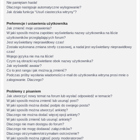
Nie pamiętam hasła!
Dlaczego następuje automatyczne wylogowanie?
Jak działa funkcja “Usuń ciasteczka witryny”?
Preferencje i ustawienia użytkownika
Jak zmienić moje ustawienia?
W jaki sposób można zapobiec wyświetlaniu nazwy użytkownika na liście
użytkowników przeglądających forum?
Jest wyświetlany nieprawidłowy czas!
Została wykonana zmiana strefy czasowej, a nadal jest wyświetlany nieprawidłowy
czas!
Mojego języka nie ma na liście!
Czym są obrazki wyświetlane obok nazwy użytkownika?
Jak wyświetlić awatar?
Co to jest ranga i jak można ją zmienić?
Podczas próby wysłania wiadomości e-mail do użytkownika witryna prosi mnie o
zalogowanie. Dlaczego?
Problemy z pisaniem
Jak utworzyć nowy temat na forum lub wysłać odpowiedź w temacie?
W jaki sposób można zmienić lub usunąć post?
W jaki sposób można dodać podpis do swojego posta?
W jaki sposób można utworzyć ankietę?
Dlaczego nie można dodać więcej opcji ankiety?
W jaki sposób zmienić lub usunąć ankietę?
Dlaczego nie mam dostępu do forum?
Dlaczego nie mogę dodawać załączników?
Dlaczego otrzymałem/otrzymałam ostrzeżenie?
W jaki sposób można zgłosić posty moderatorowi?