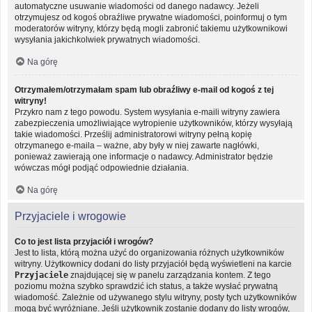
automatyczne usuwanie wiadomości od danego nadawcy. Jeżeli
otrzymujesz od kogoś obraźliwe prywatne wiadomości, poinformuj o tym
moderatorów witryny, którzy będą mogli zabronić takiemu użytkownikowi
wysyłania jakichkolwiek prywatnych wiadomości.
Na górę
Otrzymałem/otrzymałam spam lub obraźliwy e-mail od kogoś z tej
witryny!
Przykro nam z tego powodu. System wysyłania e-maili witryny zawiera
zabezpieczenia umożliwiające wytropienie użytkowników, którzy wysyłają
takie wiadomości. Prześlij administratorowi witryny pełną kopię
otrzymanego e-maila – ważne, aby były w niej zawarte nagłówki,
ponieważ zawierają one informacje o nadawcy. Administrator będzie
wówczas mógł podjąć odpowiednie działania.
Na górę
Przyjaciele i wrogowie
Co to jest lista przyjaciół i wrogów?
Jest to lista, którą można użyć do organizowania różnych użytkowników
witryny. Użytkownicy dodani do listy przyjaciół będą wyświetleni na karcie
Przyjaciele
znajdującej się w panelu zarządzania kontem. Z tego
poziomu można szybko sprawdzić ich status, a także wysłać prywatną
wiadomość. Zależnie od używanego stylu witryny, posty tych użytkowników
mogą być wyróżniane. Jeśli użytkownik zostanie dodany do listy wrogów,