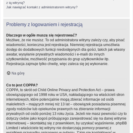
z tą witryną?
Jak nawiązać kontakt z administratorem witryny?
Problemy z logowaniem i rejestracją
Dlaczego w ogóle muszę się rejestrować?
Możliwe, że nie musisz. To od administratora witryny zależy czy, aby pisać
wiadomości, konieczna jest rejestracja. Niemniej rejestracja umożliwia
dostęp do dodatkowych funkcji niedostępnych dla gości, takich jak własny
awatar, wysyłanie prywatnych wiadomości i e-maili do innych
użytkowników, możliwość przypisania do grup użytkowników itp.
Rejestracja zajmuje tylko chwilę, więc zaleca się jej wykonanie.
Na górę
Co to jest COPPA?
COPPA, to skrót od Child Online Privacy and Protection Act – prawa
obowiązującego od 1998 roku w USA, nakładającego na właścicieli stron
internetowych, które potencjalnie mogą zbierać informacje od osób
małoletnich – mających mniej niż 13 lat – obowiązek posiadania pisemnej
zgody rodziców lub opiekunów prawnych na zbieranie informacji
prywatnych od osób poniżej 13 roku życia. Jeżeli nie masz pewności czy to
dotyczy ciebie jako kogoś próbującego zarejestrować się na danej witrynie
internetowej – skontaktuj się z prawnikiem, by uzyskać wyjaśnienie. phpBB
Limited i właściciele tej witryny nie dostarczają pomocy prawnej z
wyjątkiem przypadku opisanego w pytaniu „Z kim się kontaktować w