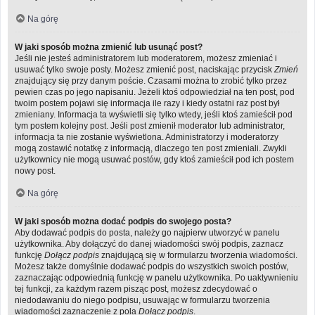
Na górę
W jaki sposób można zmienić lub usunąć post?
Jeśli nie jesteś administratorem lub moderatorem, możesz zmieniać i
usuwać tylko swoje posty. Możesz zmienić post, naciskając przycisk
Zmień
znajdujący się przy danym poście. Czasami można to zrobić tylko przez
pewien czas po jego napisaniu. Jeżeli ktoś odpowiedział na ten post, pod
twoim postem pojawi się informacja ile razy i kiedy ostatni raz post był
zmieniany. Informacja ta wyświetli się tylko wtedy, jeśli ktoś zamieścił pod
tym postem kolejny post. Jeśli post zmienił moderator lub administrator,
informacja ta nie zostanie wyświetlona. Administratorzy i moderatorzy
mogą zostawić notatkę z informacją, dlaczego ten post zmieniali. Zwykli
użytkownicy nie mogą usuwać postów, gdy ktoś zamieścił pod ich postem
nowy post.
Na górę
W jaki sposób można dodać podpis do swojego posta?
Aby dodawać podpis do posta, należy go najpierw utworzyć w panelu
użytkownika. Aby dołączyć do danej wiadomości swój podpis, zaznacz
funkcję
Dołącz podpis
znajdującą się w formularzu tworzenia wiadomości.
Możesz także domyślnie dodawać podpis do wszystkich swoich postów,
zaznaczając odpowiednią funkcję w panelu użytkownika. Po uaktywnieniu
tej funkcji, za każdym razem pisząc post, możesz zdecydować o
niedodawaniu do niego podpisu, usuwając w formularzu tworzenia
wiadomości zaznaczenie z pola
Dołącz podpis
.