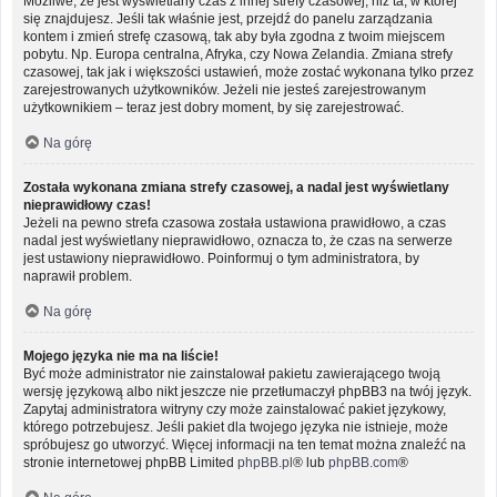
Możliwe, że jest wyświetlany czas z innej strefy czasowej, niż ta, w której
się znajdujesz. Jeśli tak właśnie jest, przejdź do panelu zarządzania
kontem i zmień strefę czasową, tak aby była zgodna z twoim miejscem
pobytu. Np. Europa centralna, Afryka, czy Nowa Zelandia. Zmiana strefy
czasowej, tak jak i większości ustawień, może zostać wykonana tylko przez
zarejestrowanych użytkowników. Jeżeli nie jesteś zarejestrowanym
użytkownikiem – teraz jest dobry moment, by się zarejestrować.
Na górę
Została wykonana zmiana strefy czasowej, a nadal jest wyświetlany
nieprawidłowy czas!
Jeżeli na pewno strefa czasowa została ustawiona prawidłowo, a czas
nadal jest wyświetlany nieprawidłowo, oznacza to, że czas na serwerze
jest ustawiony nieprawidłowo. Poinformuj o tym administratora, by
naprawił problem.
Na górę
Mojego języka nie ma na liście!
Być może administrator nie zainstalował pakietu zawierającego twoją
wersję językową albo nikt jeszcze nie przetłumaczył phpBB3 na twój język.
Zapytaj administratora witryny czy może zainstalować pakiet językowy,
którego potrzebujesz. Jeśli pakiet dla twojego języka nie istnieje, może
spróbujesz go utworzyć. Więcej informacji na ten temat można znaleźć na
stronie internetowej phpBB Limited
phpBB.pl
® lub
phpBB.com
®