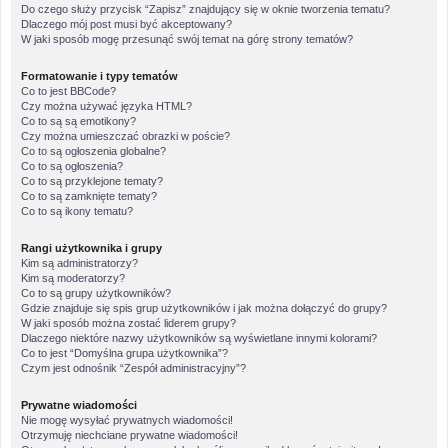
Do czego służy przycisk “Zapisz” znajdujący się w oknie tworzenia tematu?
Dlaczego mój post musi być akceptowany?
W jaki sposób mogę przesunąć swój temat na górę strony tematów?
Formatowanie i typy tematów
Co to jest BBCode?
Czy można używać języka HTML?
Co to są są emotikony?
Czy można umieszczać obrazki w poście?
Co to są ogłoszenia globalne?
Co to są ogłoszenia?
Co to są przyklejone tematy?
Co to są zamknięte tematy?
Co to są ikony tematu?
Rangi użytkownika i grupy
Kim są administratorzy?
Kim są moderatorzy?
Co to są grupy użytkowników?
Gdzie znajduje się spis grup użytkowników i jak można dołączyć do grupy?
W jaki sposób można zostać liderem grupy?
Dlaczego niektóre nazwy użytkowników są wyświetlane innymi kolorami?
Co to jest “Domyślna grupa użytkownika”?
Czym jest odnośnik “Zespół administracyjny”?
Prywatne wiadomości
Nie mogę wysyłać prywatnych wiadomości!
Otrzymuję niechciane prywatne wiadomości!