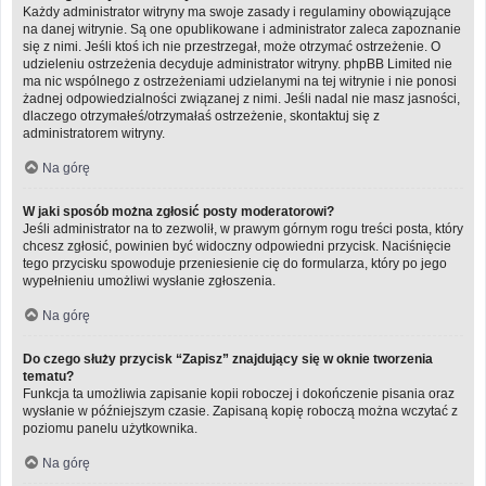
Każdy administrator witryny ma swoje zasady i regulaminy obowiązujące
na danej witrynie. Są one opublikowane i administrator zaleca zapoznanie
się z nimi. Jeśli ktoś ich nie przestrzegał, może otrzymać ostrzeżenie. O
udzieleniu ostrzeżenia decyduje administrator witryny. phpBB Limited nie
ma nic wspólnego z ostrzeżeniami udzielanymi na tej witrynie i nie ponosi
żadnej odpowiedzialności związanej z nimi. Jeśli nadal nie masz jasności,
dlaczego otrzymałeś/otrzymałaś ostrzeżenie, skontaktuj się z
administratorem witryny.
Na górę
W jaki sposób można zgłosić posty moderatorowi?
Jeśli administrator na to zezwolił, w prawym górnym rogu treści posta, który
chcesz zgłosić, powinien być widoczny odpowiedni przycisk. Naciśnięcie
tego przycisku spowoduje przeniesienie cię do formularza, który po jego
wypełnieniu umożliwi wysłanie zgłoszenia.
Na górę
Do czego służy przycisk “Zapisz” znajdujący się w oknie tworzenia
tematu?
Funkcja ta umożliwia zapisanie kopii roboczej i dokończenie pisania oraz
wysłanie w późniejszym czasie. Zapisaną kopię roboczą można wczytać z
poziomu panelu użytkownika.
Na górę