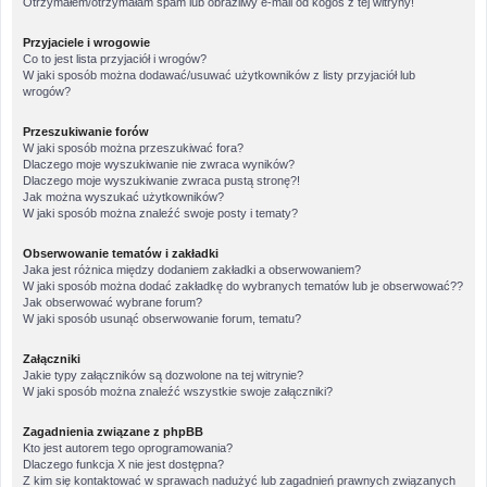
Otrzymałem/otrzymałam spam lub obraźliwy e-mail od kogoś z tej witryny!
Przyjaciele i wrogowie
Co to jest lista przyjaciół i wrogów?
W jaki sposób można dodawać/usuwać użytkowników z listy przyjaciół lub
wrogów?
Przeszukiwanie forów
W jaki sposób można przeszukiwać fora?
Dlaczego moje wyszukiwanie nie zwraca wyników?
Dlaczego moje wyszukiwanie zwraca pustą stronę?!
Jak można wyszukać użytkowników?
W jaki sposób można znaleźć swoje posty i tematy?
Obserwowanie tematów i zakładki
Jaka jest różnica między dodaniem zakładki a obserwowaniem?
W jaki sposób można dodać zakładkę do wybranych tematów lub je obserwować??
Jak obserwować wybrane forum?
W jaki sposób usunąć obserwowanie forum, tematu?
Załączniki
Jakie typy załączników są dozwolone na tej witrynie?
W jaki sposób można znaleźć wszystkie swoje załączniki?
Zagadnienia związane z phpBB
Kto jest autorem tego oprogramowania?
Dlaczego funkcja X nie jest dostępna?
Z kim się kontaktować w sprawach nadużyć lub zagadnień prawnych związanych