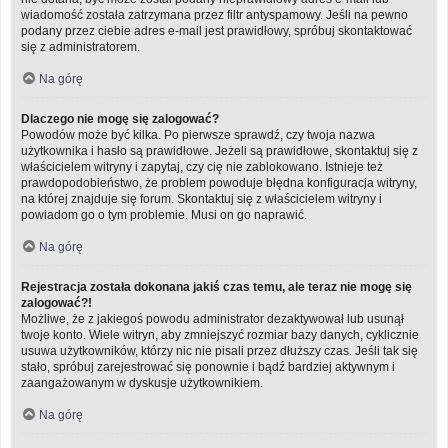
wiadomość została zatrzymana przez filtr antyspamowy. Jeśli na pewno
podany przez ciebie adres e-mail jest prawidłowy, spróbuj skontaktować
się z administratorem.
Na górę
Dlaczego nie mogę się zalogować?
Powodów może być kilka. Po pierwsze sprawdź, czy twoja nazwa
użytkownika i hasło są prawidłowe. Jeżeli są prawidłowe, skontaktuj się z
właścicielem witryny i zapytaj, czy cię nie zablokowano. Istnieje też
prawdopodobieństwo, że problem powoduje błędna konfiguracja witryny,
na której znajduje się forum. Skontaktuj się z właścicielem witryny i
powiadom go o tym problemie. Musi on go naprawić.
Na górę
Rejestracja została dokonana jakiś czas temu, ale teraz nie mogę się
zalogować?!
Możliwe, że z jakiegoś powodu administrator dezaktywował lub usunął
twoje konto. Wiele witryn, aby zmniejszyć rozmiar bazy danych, cyklicznie
usuwa użytkowników, którzy nic nie pisali przez dłuższy czas. Jeśli tak się
stało, spróbuj zarejestrować się ponownie i bądź bardziej aktywnym i
zaangażowanym w dyskusje użytkownikiem.
Na górę