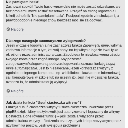
Nie pamiętam hasła!
Zachowaj spokój! Twoje hasło wprawdzie nie może zostać odzyskane, ale
bez problemu może zostać zresetowane. Przejdź na stronę logowania i
kliknij odnośnik “Nie pamiętam hasła”. Postępuj zgodnie z instrukcjami, a
prawdopodobnie niedługo znów będziesz móc się zalogować.
Na górę
Dlaczego następuje automatyczne wylogowanie?
Jeżeli w czasie logowania nie zaznaczysz funkcji
Zapamiętaj mnie
, witryna
zachowa informację o tym, że twój pobyt na tej witrynie będzie trwał tylko
określony przez administratora czas. Zapobiega to niewłaściwemu użyciu
twojego konta przez kogoś innego. Aby pozostać
zalogowanym/zalogowaną, podczas logowania zaznacz funkcję
Loguj
mnie automatycznie
. Jest to niezalecane, jeżeli korzystasz z witryny z
ogólnie dostępnego komputera, np. w bibliotece, kawiarence internetowej,
sali komputerowej w szkole lub na uczelni itp. Jeśli nie widzisz tej funkcji,
oznacza to, że administrator ją wyłączył.
Na górę
Jak działa funkcja “Usuń ciasteczka witryny”?
Funkcja “Usuń ciasteczka witryny” usuwa ciasteczka utworzone przez
phpBB dzięki, którym użytkownik jest autoryzowany i logowany do witryny.
Dostarczają one również funkcję – jeśli została włączona przez
administratora witryny – śledzenia przeczytanych i nieprzeczytanych przez
użytkownika postów. Jeśli występują problemy z