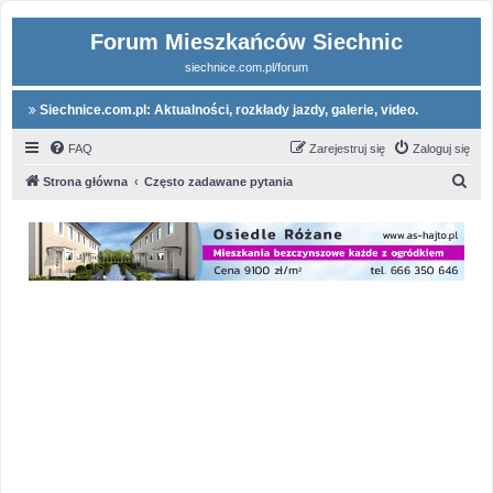
Forum Mieszkańców Siechnic
siechnice.com.pl/forum
Siechnice.com.pl: Aktualności, rozkłady jazdy, galerie, video.
FAQ
Zarejestruj się
Zaloguj się
S
Strona główna
Często zadawane pytania
z
u
k
a
j