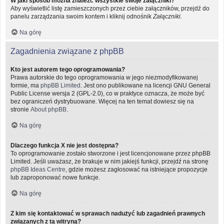
W jaki sposób można znaleźć wszystkie swoje załączniki?
Aby wyświetlić listę zamieszczonych przez ciebie załączników, przejdź do
panelu zarządzania swoim kontem i kliknij odnośnik
Załączniki
.
Na górę
Zagadnienia związane z phpBB
Kto jest autorem tego oprogramowania?
Prawa autorskie do tego oprogramowania w jego niezmodyfikowanej
formie, ma
phpBB Limited
. Jest ono publikowane na licencji GNU General
Public License wersja 2 (GPL-2.0), co w praktyce oznacza, że może być
bez ograniczeń dystrybuowane. Więcej na ten temat dowiesz się na
stronie
About phpBB
.
Na górę
Dlaczego funkcja X nie jest dostępna?
To oprogramowanie zostało stworzone i jest licencjonowane przez phpBB
Limited. Jeśli uważasz, że brakuje w nim jakiejś funkcji, przejdź na stronę
phpBB Ideas Centre
, gdzie możesz zagłosować na istniejące propozycje
lub zaproponować nowe funkcje.
Na górę
Z kim się kontaktować w sprawach nadużyć lub zagadnień prawnych
związanych z tą witryną?