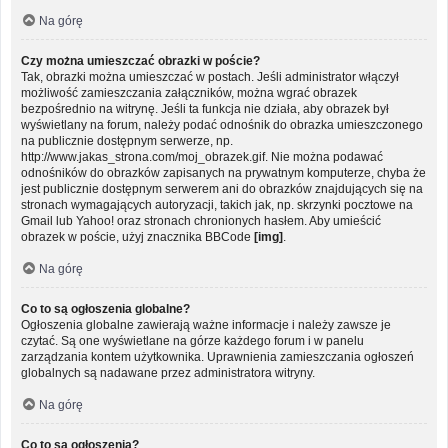
Na górę
Czy można umieszczać obrazki w poście?
Tak, obrazki można umieszczać w postach. Jeśli administrator włączył
możliwość zamieszczania załączników, można wgrać obrazek
bezpośrednio na witrynę. Jeśli ta funkcja nie działa, aby obrazek był
wyświetlany na forum, należy podać odnośnik do obrazka umieszczonego
na publicznie dostępnym serwerze, np.
http://www.jakas_strona.com/moj_obrazek.gif. Nie można podawać
odnośników do obrazków zapisanych na prywatnym komputerze, chyba że
jest publicznie dostępnym serwerem ani do obrazków znajdujących się na
stronach wymagających autoryzacji, takich jak, np. skrzynki pocztowe na
Gmail lub Yahoo! oraz stronach chronionych hasłem. Aby umieścić
obrazek w poście, użyj znacznika BBCode
[img]
.
Na górę
Co to są ogłoszenia globalne?
Ogłoszenia globalne zawierają ważne informacje i należy zawsze je
czytać. Są one wyświetlane na górze każdego forum i w panelu
zarządzania kontem użytkownika. Uprawnienia zamieszczania ogłoszeń
globalnych są nadawane przez administratora witryny.
Na górę
Co to są ogłoszenia?