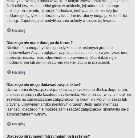
zmiany pierwszego posta w wątku, z którym zawsze związana jest ankieta.
Jeśli nikt jeszcze nie oddał głosu w ankiecie, jej autor może usunąć
ankietę lub zmienić jej opcje. Jednakże, jeśli w ankiecie zostały już
oddane głosy, tylko moderatorzy lub administratorzy mogą ją zmienić, lub
usunąć. Zapobiega to modyfikowaniu ankiety w czasie jej trwania.
Na górę
Dlaczego nie mam dostępu do forum?
Niektóre fora mogą być dostępne tylko dla określonych grup lub
użytkowników. Aby przeglądać, czytać, pisać na nich lub wykonywać inne
operacje, musisz mieć odpowiednie uprawnienia. Skontaktuj się z
moderatorem lub administratorem witryny, aby ci je przydzielił.
Na górę
Dlaczego nie mogę dodawać załączników?
Uprawnienia dotyczące załączników są przydzielane dla każdego forum,
dla każdej grupy i dla każdego użytkownika. Administrator witryny mógł nie
zezwolić na zamieszczanie załączników na forum, na którym piszesz lub
przyznał uprawnienia tylko niektórym grupom. Jeśli nadal nie masz
jasności, dlaczego nie możesz zamieszczać załączników, skontaktuj się z
administratorem witryny.
Na górę
Dlaczego otrzymałem/otrzymałam ostrzeżenie?