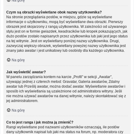
Na górę
Czym są obrazki wyświetlane obok nazwy użytkownika?
Na stronie przeglądania postów, w miejscu, gdzie są wyświetlane
informacje o użytkowniku, mogą być wyświetlane dwa obrazki. Pierwszy
obrazek jest skojarzony z rangą użytkownika. W zależności od używanego
stylu jest on w formie gwiazdek, kwadracików lub kropek pokazujących, jak
dużo postów zostało napisanych przez użytkownika lub jaki jest jego status
na tej witrynie. Jest on wyświetlany poniżej nazwy użytkownika. Drugi,
zazwyczaj większy obrazek, wyświetlany powyżej nazwy użytkownika jest
znany jako awatar i jest unikatowy lub osobisty dla każdego użytkownika.
Na górę
Jak wyświetlić awatar?
W panelu zarządzania kontem na karcie „Profil” w sekcji „Awatar”,
używając jednej z czterech metod: Gravatar, Galeria awatarów, Zdalny
awatar lub Prześlij awatar, można dodać awatar. Wyświetlanie awatarów i
sposób ich wyświetlania są uzależnione od administratora witryny. Jeśli
nie można używać awatarów na danej witrynie, należy skontaktować się z
jej administratorem.
Na górę
Co to jest ranga i jak można ją zmienić?
Rangi wyświetlane pod nazwami użytkowników oznaczają, ile postów
dany użytkownik napisał lub jaki ma status na forum, np. moderatora czy