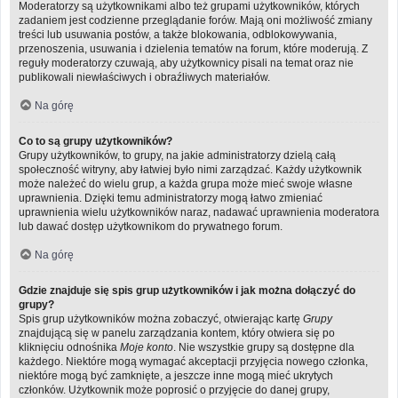
Moderatorzy są użytkownikami albo też grupami użytkowników, których
zadaniem jest codzienne przeglądanie forów. Mają oni możliwość zmiany
treści lub usuwania postów, a także blokowania, odblokowywania,
przenoszenia, usuwania i dzielenia tematów na forum, które moderują. Z
reguły moderatorzy czuwają, aby użytkownicy pisali na temat oraz nie
publikowali niewłaściwych i obraźliwych materiałów.
Na górę
Co to są grupy użytkowników?
Grupy użytkowników, to grupy, na jakie administratorzy dzielą całą
społeczność witryny, aby łatwiej było nimi zarządzać. Każdy użytkownik
może należeć do wielu grup, a każda grupa może mieć swoje własne
uprawnienia. Dzięki temu administratorzy mogą łatwo zmieniać
uprawnienia wielu użytkowników naraz, nadawać uprawnienia moderatora
lub dawać dostęp użytkownikom do prywatnego forum.
Na górę
Gdzie znajduje się spis grup użytkowników i jak można dołączyć do
grupy?
Spis grup użytkowników można zobaczyć, otwierając kartę
Grupy
znajdującą się w panelu zarządzania kontem, który otwiera się po
kliknięciu odnośnika
Moje konto
. Nie wszystkie grupy są dostępne dla
każdego. Niektóre mogą wymagać akceptacji przyjęcia nowego członka,
niektóre mogą być zamknięte, a jeszcze inne mogą mieć ukrytych
członków. Użytkownik może poprosić o przyjęcie do danej grupy,