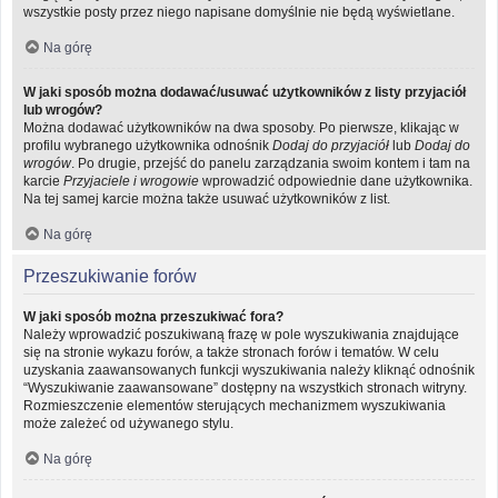
wszystkie posty przez niego napisane domyślnie nie będą wyświetlane.
Na górę
W jaki sposób można dodawać/usuwać użytkowników z listy przyjaciół
lub wrogów?
Można dodawać użytkowników na dwa sposoby. Po pierwsze, klikając w
profilu wybranego użytkownika odnośnik
Dodaj do przyjaciół
lub
Dodaj do
wrogów
. Po drugie, przejść do panelu zarządzania swoim kontem i tam na
karcie
Przyjaciele i wrogowie
wprowadzić odpowiednie dane użytkownika.
Na tej samej karcie można także usuwać użytkowników z list.
Na górę
Przeszukiwanie forów
W jaki sposób można przeszukiwać fora?
Należy wprowadzić poszukiwaną frazę w pole wyszukiwania znajdujące
się na stronie wykazu forów, a także stronach forów i tematów. W celu
uzyskania zaawansowanych funkcji wyszukiwania należy kliknąć odnośnik
“Wyszukiwanie zaawansowane” dostępny na wszystkich stronach witryny.
Rozmieszczenie elementów sterujących mechanizmem wyszukiwania
może zależeć od używanego stylu.
Na górę