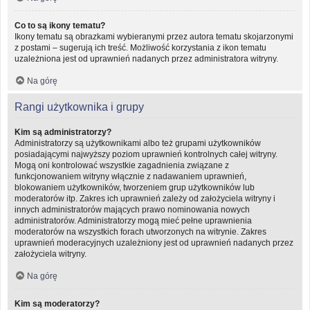
Co to są ikony tematu?
Ikony tematu są obrazkami wybieranymi przez autora tematu skojarzonymi
z postami – sugerują ich treść. Możliwość korzystania z ikon tematu
uzależniona jest od uprawnień nadanych przez administratora witryny.
Na górę
Rangi użytkownika i grupy
Kim są administratorzy?
Administratorzy są użytkownikami albo też grupami użytkowników
posiadającymi najwyższy poziom uprawnień kontrolnych całej witryny.
Mogą oni kontrolować wszystkie zagadnienia związane z
funkcjonowaniem witryny włącznie z nadawaniem uprawnień,
blokowaniem użytkowników, tworzeniem grup użytkowników lub
moderatorów itp. Zakres ich uprawnień zależy od założyciela witryny i
innych administratorów mających prawo nominowania nowych
administratorów. Administratorzy mogą mieć pełne uprawnienia
moderatorów na wszystkich forach utworzonych na witrynie. Zakres
uprawnień moderacyjnych uzależniony jest od uprawnień nadanych przez
założyciela witryny.
Na górę
Kim są moderatorzy?