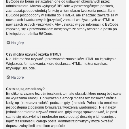
BBCode na forum jest uzależnione od ustawień określanych przez
administratora. Można wyłączyć BBCode w poszczególnych postach,
zaznaczając odpowiednią funkcję w formularzu tworzenia posta. Sam
BBCode jest podobny w składni do HTML-a, ale znaczniki zawarte są w
nawiasach kwadratowych [przykład] zamiast w używanych w HTML-u
nawiasach ostrych <przykład>. Aby uzyskać więcej informacji o BBCode,
zapoznaj się z przewodnikiem dostępnym ze strony tworzenia posta po
kliknięciu odnośnika
BBCode
.
Na górę
Czy można używać języka HTML?
Nie. Nie można używać i przetwarzać znaczników HTML na tej witrynie.
Większość formatowania, które dostarcza HTML, można uzyskać,
używając BBCode.
Na górę
Co to są są emotikony?
Emotikony, zwane też uśmieszkami, to małe obrazki, które mogą być użyte
do wyrażania emocji. Do wyrażania emocji można też stosować krótkie
kody, np. :) oznacza radość, podczas gdy :( smutek. Pełna lista emotikon
jest dostępna z poziomu formularza tworzenia wiadomości. Nie należy
jednak nadmiernie używać emotikon, gdyż mogą spowodować, że post
stanie się nieczytelny i moderator może podjąć decyzję o ich usunięciu
bądź też usunięciu całego posta. Administrator witryny może określić
dopuszczalny limit emotikon w poście.