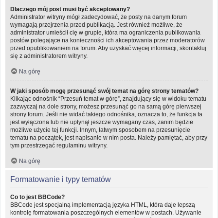
Dlaczego mój post musi być akceptowany?
Administrator witryny mógł zadecydować, że posty na danym forum
wymagają przejrzenia przed publikacją. Jest również możliwe, że
administrator umieścił cię w grupie, która ma ograniczenia publikowania
postów polegające na konieczności ich akceptowania przez moderatorów
przed opublikowaniem na forum. Aby uzyskać więcej informacji, skontaktuj
się z administratorem witryny.
Na górę
W jaki sposób mogę przesunąć swój temat na górę strony tematów?
Klikając odnośnik “Przesuń temat w górę”, znajdujący się w widoku tematu
zazwyczaj na dole strony, możesz przesunąć go na samą górę pierwszej
strony forum. Jeśli nie widać takiego odnośnika, oznacza to, że funkcja ta
jest wyłączona lub nie upłynął jeszcze wymagany czas, zanim będzie
możliwe użycie tej funkcji. Innym, łatwym sposobem na przesunięcie
tematu na początek, jest napisanie w nim posta. Należy pamiętać, aby przy
tym przestrzegać regulaminu witryny.
Na górę
Formatowanie i typy tematów
Co to jest BBCode?
BBCode jest specjalną implementacją języka HTML, która daje lepszą
kontrolę formatowania poszczególnych elementów w postach. Używanie