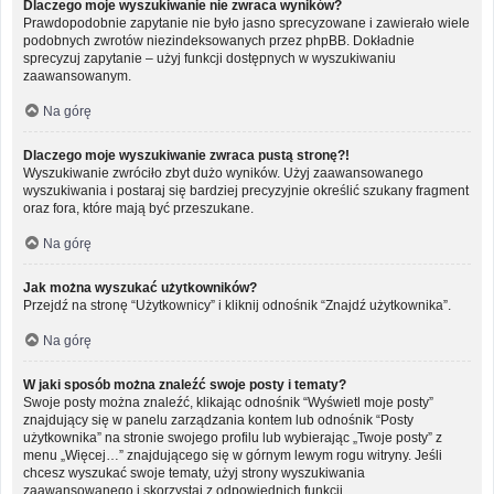
Dlaczego moje wyszukiwanie nie zwraca wyników?
Prawdopodobnie zapytanie nie było jasno sprecyzowane i zawierało wiele
podobnych zwrotów niezindeksowanych przez phpBB. Dokładnie
sprecyzuj zapytanie – użyj funkcji dostępnych w wyszukiwaniu
zaawansowanym.
Na górę
Dlaczego moje wyszukiwanie zwraca pustą stronę?!
Wyszukiwanie zwróciło zbyt dużo wyników. Użyj zaawansowanego
wyszukiwania i postaraj się bardziej precyzyjnie określić szukany fragment
oraz fora, które mają być przeszukane.
Na górę
Jak można wyszukać użytkowników?
Przejdź na stronę “Użytkownicy” i kliknij odnośnik “Znajdź użytkownika”.
Na górę
W jaki sposób można znaleźć swoje posty i tematy?
Swoje posty można znaleźć, klikając odnośnik “Wyświetl moje posty”
znajdujący się w panelu zarządzania kontem lub odnośnik “Posty
użytkownika” na stronie swojego profilu lub wybierając „Twoje posty” z
menu „Więcej…” znajdującego się w górnym lewym rogu witryny. Jeśli
chcesz wyszukać swoje tematy, użyj strony wyszukiwania
zaawansowanego i skorzystaj z odpowiednich funkcji.