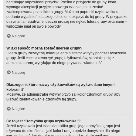
naciskając odpowiedni przycisk. Prośba o przyjęcie do grupy, która
wymaga akceptacji przyjęcia nowego członka, musi zostać
zaakceptowana przez lidera grupy. Może on poprosić użytkownika o
podanie wyjaśnień, dlaczego chce on dołączyć do tej grupy. W przypadku
otrzymania negatywnej decyzji proszę nie nękać lidera grupy pytaniami –
widocznie miał on swoje powody.
Na górę
W jaki sposób można zostać liderem grupy?
Lidera grupy zazwyczaj mianuje administrator witryny podczas tworzenia
grupy. Jeśli chcesz utworzyć grupę użytkowników, skontaktuj się z
administratorem, wysyłając do niego prywatną wiadomość.
Na górę
Dlaczego niektóre nazwy użytkowników są wyświetlane innymi
kolorami?
Możliwe, że administrator witryny przypisał kolor członkom grupy, aby
ułatwić identyfikowanie członków tej grupy.
Na górę
Co to jest “Domyślna grupa użytkownika”?
Jeżeli użytkownik jest członkiem kilku grup, jego domyślna grupa jest
używana do określenia, jaki kolor i ranga będzie domyślnie dla niego
wyświetlana. Administrator witryny może nadać użytkownikowi