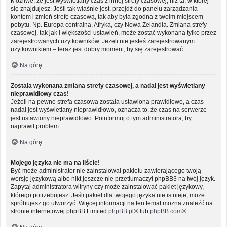
Możliwe, że jest wyświetlany czas z innej strefy czasowej, niż ta, w której
się znajdujesz. Jeśli tak właśnie jest, przejdź do panelu zarządzania
kontem i zmień strefę czasową, tak aby była zgodna z twoim miejscem
pobytu. Np. Europa centralna, Afryka, czy Nowa Zelandia. Zmiana strefy
czasowej, tak jak i większości ustawień, może zostać wykonana tylko przez
zarejestrowanych użytkowników. Jeżeli nie jesteś zarejestrowanym
użytkownikiem – teraz jest dobry moment, by się zarejestrować.
Na górę
Została wykonana zmiana strefy czasowej, a nadal jest wyświetlany
nieprawidłowy czas!
Jeżeli na pewno strefa czasowa została ustawiona prawidłowo, a czas
nadal jest wyświetlany nieprawidłowo, oznacza to, że czas na serwerze
jest ustawiony nieprawidłowo. Poinformuj o tym administratora, by
naprawił problem.
Na górę
Mojego języka nie ma na liście!
Być może administrator nie zainstalował pakietu zawierającego twoją
wersję językową albo nikt jeszcze nie przetłumaczył phpBB3 na twój język.
Zapytaj administratora witryny czy może zainstalować pakiet językowy,
którego potrzebujesz. Jeśli pakiet dla twojego języka nie istnieje, może
spróbujesz go utworzyć. Więcej informacji na ten temat można znaleźć na
stronie internetowej phpBB Limited
phpBB.pl
® lub
phpBB.com
®