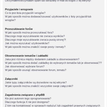
Otrzymałem/otrzymałam spam lub obraźliwy e-mail od kogoś z tej witryny!
Przyjaciele i wrogowie
Co to jest lista przyjaciół i wrogów?
W jaki sposób można dodawać/usuwać użytkowników z listy przyjaciół lub
wrogów?
Przeszukiwanie forów
W jaki sposób można przeszukiwać fora?
Dlaczego moje wyszukiwanie nie zwraca wyników?
Dlaczego moje wyszukiwanie zwraca pustą stronę?!
Jak można wyszukać użytkowników?
W jaki sposób można znaleźć swoje posty i tematy?
Obserwowanie tematów i zakładki
Jaka jest różnica między dodaniem zakładki a obserwowaniem?
W jaki sposób można dodać zakładkę do wybranych tematów lub je obserwować??
Jak obserwować wybrane forum?
W jaki sposób usunąć obserwowanie forum, tematu?
Załączniki
Jakie typy załączników są dozwolone na tej witrynie?
W jaki sposób można znaleźć wszystkie swoje załączniki?
Zagadnienia związane z phpBB
Kto jest autorem tego oprogramowania?
Dlaczego funkcja X nie jest dostępna?
Z kim się kontaktować w sprawach nadużyć lub zagadnień prawnych związanych