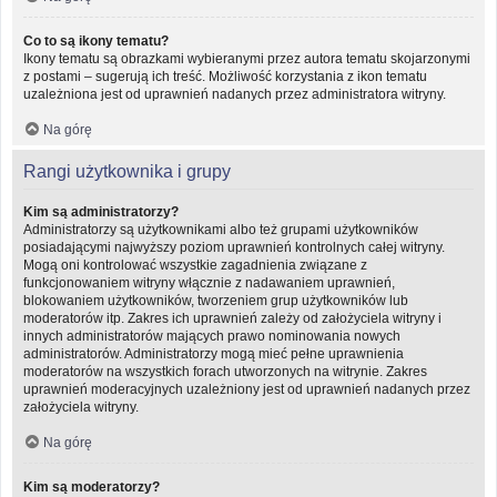
Co to są ikony tematu?
Ikony tematu są obrazkami wybieranymi przez autora tematu skojarzonymi
z postami – sugerują ich treść. Możliwość korzystania z ikon tematu
uzależniona jest od uprawnień nadanych przez administratora witryny.
Na górę
Rangi użytkownika i grupy
Kim są administratorzy?
Administratorzy są użytkownikami albo też grupami użytkowników
posiadającymi najwyższy poziom uprawnień kontrolnych całej witryny.
Mogą oni kontrolować wszystkie zagadnienia związane z
funkcjonowaniem witryny włącznie z nadawaniem uprawnień,
blokowaniem użytkowników, tworzeniem grup użytkowników lub
moderatorów itp. Zakres ich uprawnień zależy od założyciela witryny i
innych administratorów mających prawo nominowania nowych
administratorów. Administratorzy mogą mieć pełne uprawnienia
moderatorów na wszystkich forach utworzonych na witrynie. Zakres
uprawnień moderacyjnych uzależniony jest od uprawnień nadanych przez
założyciela witryny.
Na górę
Kim są moderatorzy?