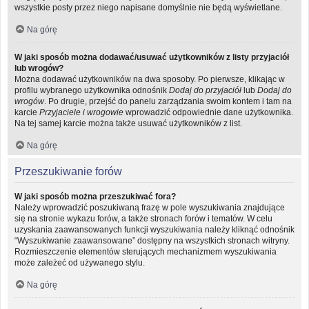
wszystkie posty przez niego napisane domyślnie nie będą wyświetlane.
Na górę
W jaki sposób można dodawać/usuwać użytkowników z listy przyjaciół
lub wrogów?
Można dodawać użytkowników na dwa sposoby. Po pierwsze, klikając w
profilu wybranego użytkownika odnośnik
Dodaj do przyjaciół
lub
Dodaj do
wrogów
. Po drugie, przejść do panelu zarządzania swoim kontem i tam na
karcie
Przyjaciele i wrogowie
wprowadzić odpowiednie dane użytkownika.
Na tej samej karcie można także usuwać użytkowników z list.
Na górę
Przeszukiwanie forów
W jaki sposób można przeszukiwać fora?
Należy wprowadzić poszukiwaną frazę w pole wyszukiwania znajdujące
się na stronie wykazu forów, a także stronach forów i tematów. W celu
uzyskania zaawansowanych funkcji wyszukiwania należy kliknąć odnośnik
“Wyszukiwanie zaawansowane” dostępny na wszystkich stronach witryny.
Rozmieszczenie elementów sterujących mechanizmem wyszukiwania
może zależeć od używanego stylu.
Na górę