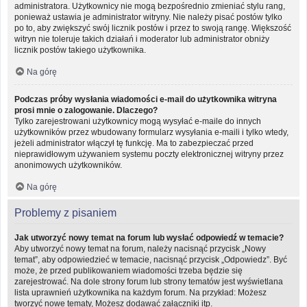
administratora. Użytkownicy nie mogą bezpośrednio zmieniać stylu rang,
ponieważ ustawia je administrator witryny. Nie należy pisać postów tylko
po to, aby zwiększyć swój licznik postów i przez to swoją rangę. Większość
witryn nie toleruje takich działań i moderator lub administrator obniży
licznik postów takiego użytkownika.
Na górę
Podczas próby wysłania wiadomości e-mail do użytkownika witryna
prosi mnie o zalogowanie. Dlaczego?
Tylko zarejestrowani użytkownicy mogą wysyłać e-maile do innych
użytkowników przez wbudowany formularz wysyłania e-maili i tylko wtedy,
jeżeli administrator włączył tę funkcję. Ma to zabezpieczać przed
nieprawidłowym używaniem systemu poczty elektronicznej witryny przez
anonimowych użytkowników.
Na górę
Problemy z pisaniem
Jak utworzyć nowy temat na forum lub wysłać odpowiedź w temacie?
Aby utworzyć nowy temat na forum, należy nacisnąć przycisk „Nowy
temat”, aby odpowiedzieć w temacie, nacisnąć przycisk „Odpowiedz”. Być
może, że przed publikowaniem wiadomości trzeba będzie się
zarejestrować. Na dole strony forum lub strony tematów jest wyświetlana
lista uprawnień użytkownika na każdym forum. Na przykład: Możesz
tworzyć nowe tematy, Możesz dodawać załączniki itp.