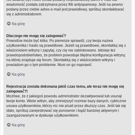
wiadomość została zatrzymana przez filtr antyspamowy. Jeśli na pewno
podany przez ciebie adres e-mail jest prawidłowy, spróbuj skontaktować
się z administratorem.
Na górę
Dlaczego nie mogę się zalogować?
Powodów może być kilka. Po pierwsze sprawdź, czy twoja nazwa
użytkownika i hasło są prawidłowe. Jeżeli są prawidłowe, skontaktuj się z
właścicielem witryny i zapytaj, czy cię nie zablokowano. Istnieje też
prawdopodobieństwo, że problem powoduje błędna konfiguracja witryny,
na której znajduje się forum. Skontaktuj się z właścicielem witryny i
powiadom go o tym problemie. Musi on go naprawić.
Na górę
Rejestracja została dokonana jakiś czas temu, ale teraz nie mogę się
zalogować?!
Możliwe, że z jakiegoś powodu administrator dezaktywował lub usunął
twoje konto. Wiele witryn, aby zmniejszyć rozmiar bazy danych, cyklicznie
usuwa użytkowników, którzy nic nie pisali przez dłuższy czas. Jeśli tak się
stało, spróbuj zarejestrować się ponownie i bądź bardziej aktywnym i
zaangażowanym w dyskusje użytkownikiem.
Na górę