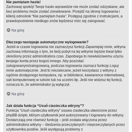
Nie pamiętam hasła!
Zachowaj spokój! Twoje hasło wprawdzie nie może zostać odzyskane, ale
bez problemu może zostać zresetowane. Przejdź na stronę logowania i
kliknij odnośnik “Nie pamiętam hasła”. Postępuj zgodnie z instrukcjami, a
prawdopodobnie niedługo znów będziesz móc się zalogować.
Na górę
Dlaczego następuje automatyczne wylogowanie?
Jeżeli w czasie logowania nie zaznaczysz funkcji
Zapamiętaj mnie
, witryna
zachowa informację o tym, że twój pobyt na tej witrynie będzie trwał tylko
określony przez administratora czas. Zapobiega to niewłaściwemu użyciu
twojego konta przez kogoś innego. Aby pozostać
zalogowanym/zalogowaną, podczas logowania zaznacz funkcję
Loguj
mnie automatycznie
. Jest to niezalecane, jeżeli korzystasz z witryny z
ogólnie dostępnego komputera, np. w bibliotece, kawiarence internetowej,
sali komputerowej w szkole lub na uczelni itp. Jeśli nie widzisz tej funkcji,
oznacza to, że administrator ją wyłączył.
Na górę
Jak działa funkcja “Usuń ciasteczka witryny”?
Funkcja “Usuń ciasteczka witryny” usuwa ciasteczka utworzone przez
phpBB dzięki, którym użytkownik jest autoryzowany i logowany do witryny.
Dostarczają one również funkcję – jeśli została włączona przez
administratora witryny – śledzenia przeczytanych i nieprzeczytanych przez
użytkownika postów. Jeśli występują problemy z