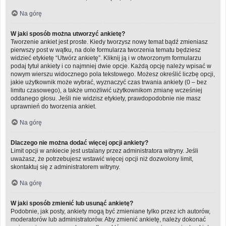
Na górę
W jaki sposób można utworzyć ankietę?
Tworzenie ankiet jest proste. Kiedy tworzysz nowy temat bądź zmieniasz
pierwszy post w wątku, na dole formularza tworzenia tematu będziesz
widzieć etykietę “Utwórz ankietę”. Kliknij ją i w otworzonym formularzu
podaj tytuł ankiety i co najmniej dwie opcje. Każdą opcję należy wpisać w
nowym wierszu widocznego pola tekstowego. Możesz określić liczbę opcji,
jakie użytkownik może wybrać, wyznaczyć czas trwania ankiety (0 – bez
limitu czasowego), a także umożliwić użytkownikom zmianę wcześniej
oddanego głosu. Jeśli nie widzisz etykiety, prawdopodobnie nie masz
uprawnień do tworzenia ankiet.
Na górę
Dlaczego nie można dodać więcej opcji ankiety?
Limit opcji w ankiecie jest ustalany przez administratora witryny. Jeśli
uważasz, że potrzebujesz wstawić więcej opcji niż dozwolony limit,
skontaktuj się z administratorem witryny.
Na górę
W jaki sposób zmienić lub usunąć ankietę?
Podobnie, jak posty, ankiety mogą być zmieniane tylko przez ich autorów,
moderatorów lub administratorów. Aby zmienić ankietę, należy dokonać