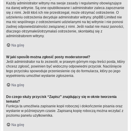
Każdy administrator witryny ma swoje zasady i regulaminy obowiązujące
na danej witrynie. Są one opublikowane i administrator zaleca zapoznanie
się z nimi. Jeśli ktoś ich nie przestrzegał, może otrzymać ostrzeżenie. O
udzieleniu ostrzeżenia decyduje administrator witryny. phpBB Limited nie
ma nic wspólnego z ostrzeżeniami udzielanymi na tej witrynie i nie ponosi
żadnej odpowiedzialności związanej z nimi. Jeśli nadal nie masz jasności,
dlaczego otrzymałeś/otrzymałaś ostrzeżenie, skontaktuj się z
administratorem witryny.
Na górę
W jaki sposób można zgłosić posty moderatorowi?
Jeśli administrator na to zezwolił, w prawym górnym rogu treści posta, który
chcesz zgłosić, powinien być widoczny odpowiedni przycisk. Naciśnięcie
tego przycisku spowoduje przeniesienie cię do formularza, który po jego
wypełnieniu umożliwi wysłanie zgłoszenia.
Na górę
Do czego służy przycisk “Zapisz” znajdujący się w oknie tworzenia
tematu?
Funkcja ta umożliwia zapisanie kopii roboczej i dokończenie pisania oraz
wysłanie w późniejszym czasie. Zapisaną kopię roboczą można wczytać z
poziomu panelu użytkownika.
Na górę