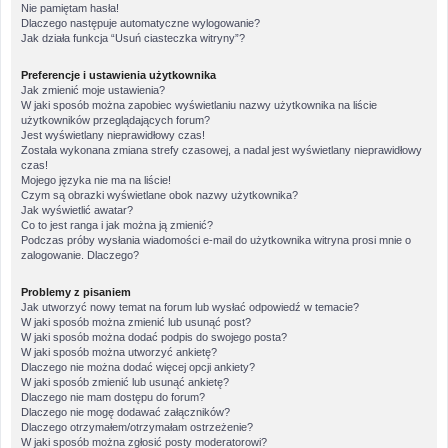
Nie pamiętam hasła!
Dlaczego następuje automatyczne wylogowanie?
Jak działa funkcja “Usuń ciasteczka witryny”?
Preferencje i ustawienia użytkownika
Jak zmienić moje ustawienia?
W jaki sposób można zapobiec wyświetlaniu nazwy użytkownika na liście
użytkowników przeglądających forum?
Jest wyświetlany nieprawidłowy czas!
Została wykonana zmiana strefy czasowej, a nadal jest wyświetlany nieprawidłowy
czas!
Mojego języka nie ma na liście!
Czym są obrazki wyświetlane obok nazwy użytkownika?
Jak wyświetlić awatar?
Co to jest ranga i jak można ją zmienić?
Podczas próby wysłania wiadomości e-mail do użytkownika witryna prosi mnie o
zalogowanie. Dlaczego?
Problemy z pisaniem
Jak utworzyć nowy temat na forum lub wysłać odpowiedź w temacie?
W jaki sposób można zmienić lub usunąć post?
W jaki sposób można dodać podpis do swojego posta?
W jaki sposób można utworzyć ankietę?
Dlaczego nie można dodać więcej opcji ankiety?
W jaki sposób zmienić lub usunąć ankietę?
Dlaczego nie mam dostępu do forum?
Dlaczego nie mogę dodawać załączników?
Dlaczego otrzymałem/otrzymałam ostrzeżenie?
W jaki sposób można zgłosić posty moderatorowi?