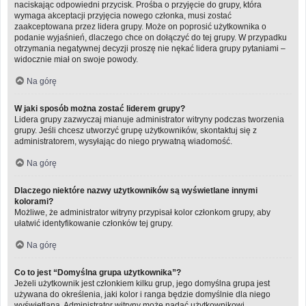
naciskając odpowiedni przycisk. Prośba o przyjęcie do grupy, która
wymaga akceptacji przyjęcia nowego członka, musi zostać
zaakceptowana przez lidera grupy. Może on poprosić użytkownika o
podanie wyjaśnień, dlaczego chce on dołączyć do tej grupy. W przypadku
otrzymania negatywnej decyzji proszę nie nękać lidera grupy pytaniami –
widocznie miał on swoje powody.
Na górę
W jaki sposób można zostać liderem grupy?
Lidera grupy zazwyczaj mianuje administrator witryny podczas tworzenia
grupy. Jeśli chcesz utworzyć grupę użytkowników, skontaktuj się z
administratorem, wysyłając do niego prywatną wiadomość.
Na górę
Dlaczego niektóre nazwy użytkowników są wyświetlane innymi
kolorami?
Możliwe, że administrator witryny przypisał kolor członkom grupy, aby
ułatwić identyfikowanie członków tej grupy.
Na górę
Co to jest “Domyślna grupa użytkownika”?
Jeżeli użytkownik jest członkiem kilku grup, jego domyślna grupa jest
używana do określenia, jaki kolor i ranga będzie domyślnie dla niego
wyświetlana. Administrator witryny może nadać użytkownikowi