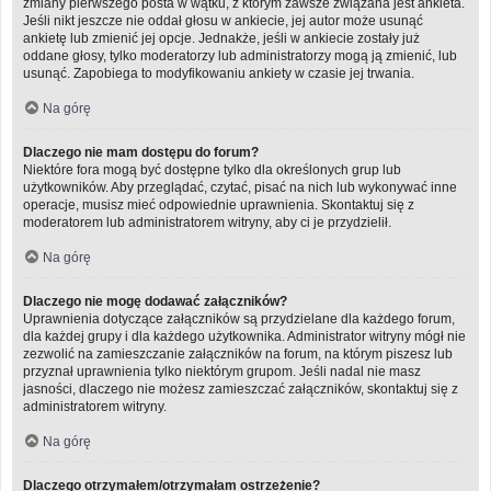
zmiany pierwszego posta w wątku, z którym zawsze związana jest ankieta.
Jeśli nikt jeszcze nie oddał głosu w ankiecie, jej autor może usunąć
ankietę lub zmienić jej opcje. Jednakże, jeśli w ankiecie zostały już
oddane głosy, tylko moderatorzy lub administratorzy mogą ją zmienić, lub
usunąć. Zapobiega to modyfikowaniu ankiety w czasie jej trwania.
Na górę
Dlaczego nie mam dostępu do forum?
Niektóre fora mogą być dostępne tylko dla określonych grup lub
użytkowników. Aby przeglądać, czytać, pisać na nich lub wykonywać inne
operacje, musisz mieć odpowiednie uprawnienia. Skontaktuj się z
moderatorem lub administratorem witryny, aby ci je przydzielił.
Na górę
Dlaczego nie mogę dodawać załączników?
Uprawnienia dotyczące załączników są przydzielane dla każdego forum,
dla każdej grupy i dla każdego użytkownika. Administrator witryny mógł nie
zezwolić na zamieszczanie załączników na forum, na którym piszesz lub
przyznał uprawnienia tylko niektórym grupom. Jeśli nadal nie masz
jasności, dlaczego nie możesz zamieszczać załączników, skontaktuj się z
administratorem witryny.
Na górę
Dlaczego otrzymałem/otrzymałam ostrzeżenie?