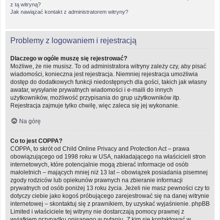
z tą witryną?
Jak nawiązać kontakt z administratorem witryny?
Problemy z logowaniem i rejestracją
Dlaczego w ogóle muszę się rejestrować?
Możliwe, że nie musisz. To od administratora witryny zależy czy, aby pisać
wiadomości, konieczna jest rejestracja. Niemniej rejestracja umożliwia
dostęp do dodatkowych funkcji niedostępnych dla gości, takich jak własny
awatar, wysyłanie prywatnych wiadomości i e-maili do innych
użytkowników, możliwość przypisania do grup użytkowników itp.
Rejestracja zajmuje tylko chwilę, więc zaleca się jej wykonanie.
Na górę
Co to jest COPPA?
COPPA, to skrót od Child Online Privacy and Protection Act – prawa
obowiązującego od 1998 roku w USA, nakładającego na właścicieli stron
internetowych, które potencjalnie mogą zbierać informacje od osób
małoletnich – mających mniej niż 13 lat – obowiązek posiadania pisemnej
zgody rodziców lub opiekunów prawnych na zbieranie informacji
prywatnych od osób poniżej 13 roku życia. Jeżeli nie masz pewności czy to
dotyczy ciebie jako kogoś próbującego zarejestrować się na danej witrynie
internetowej – skontaktuj się z prawnikiem, by uzyskać wyjaśnienie. phpBB
Limited i właściciele tej witryny nie dostarczają pomocy prawnej z
wyjątkiem przypadku opisanego w pytaniu „Z kim się kontaktować w