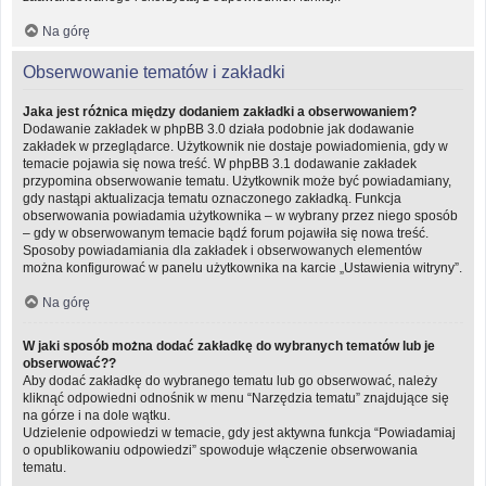
Na górę
Obserwowanie tematów i zakładki
Jaka jest różnica między dodaniem zakładki a obserwowaniem?
Dodawanie zakładek w phpBB 3.0 działa podobnie jak dodawanie
zakładek w przeglądarce. Użytkownik nie dostaje powiadomienia, gdy w
temacie pojawia się nowa treść. W phpBB 3.1 dodawanie zakładek
przypomina obserwowanie tematu. Użytkownik może być powiadamiany,
gdy nastąpi aktualizacja tematu oznaczonego zakładką. Funkcja
obserwowania powiadamia użytkownika – w wybrany przez niego sposób
– gdy w obserwowanym temacie bądź forum pojawiła się nowa treść.
Sposoby powiadamiania dla zakładek i obserwowanych elementów
można konfigurować w panelu użytkownika na karcie „Ustawienia witryny”.
Na górę
W jaki sposób można dodać zakładkę do wybranych tematów lub je
obserwować??
Aby dodać zakładkę do wybranego tematu lub go obserwować, należy
kliknąć odpowiedni odnośnik w menu “Narzędzia tematu” znajdujące się
na górze i na dole wątku.
Udzielenie odpowiedzi w temacie, gdy jest aktywna funkcja “Powiadamiaj
o opublikowaniu odpowiedzi” spowoduje włączenie obserwowania
tematu.