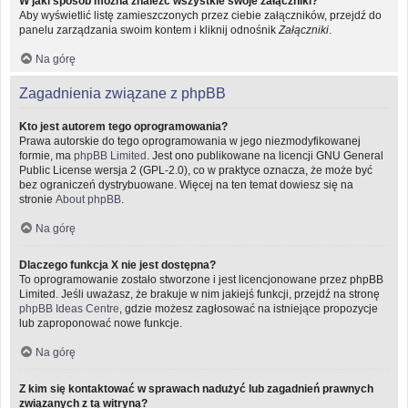
W jaki sposób można znaleźć wszystkie swoje załączniki?
Aby wyświetlić listę zamieszczonych przez ciebie załączników, przejdź do
panelu zarządzania swoim kontem i kliknij odnośnik
Załączniki
.
Na górę
Zagadnienia związane z phpBB
Kto jest autorem tego oprogramowania?
Prawa autorskie do tego oprogramowania w jego niezmodyfikowanej
formie, ma
phpBB Limited
. Jest ono publikowane na licencji GNU General
Public License wersja 2 (GPL-2.0), co w praktyce oznacza, że może być
bez ograniczeń dystrybuowane. Więcej na ten temat dowiesz się na
stronie
About phpBB
.
Na górę
Dlaczego funkcja X nie jest dostępna?
To oprogramowanie zostało stworzone i jest licencjonowane przez phpBB
Limited. Jeśli uważasz, że brakuje w nim jakiejś funkcji, przejdź na stronę
phpBB Ideas Centre
, gdzie możesz zagłosować na istniejące propozycje
lub zaproponować nowe funkcje.
Na górę
Z kim się kontaktować w sprawach nadużyć lub zagadnień prawnych
związanych z tą witryną?