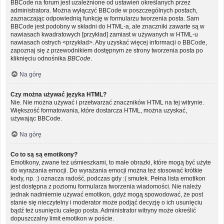
BBCode na forum jest uzależnione od ustawień określanych przez
administratora. Można wyłączyć BBCode w poszczególnych postach,
zaznaczając odpowiednią funkcję w formularzu tworzenia posta. Sam
BBCode jest podobny w składni do HTML-a, ale znaczniki zawarte są w
nawiasach kwadratowych [przykład] zamiast w używanych w HTML-u
nawiasach ostrych <przykład>. Aby uzyskać więcej informacji o BBCode,
zapoznaj się z przewodnikiem dostępnym ze strony tworzenia posta po
kliknięciu odnośnika
BBCode
.
Na górę
Czy można używać języka HTML?
Nie. Nie można używać i przetwarzać znaczników HTML na tej witrynie.
Większość formatowania, które dostarcza HTML, można uzyskać,
używając BBCode.
Na górę
Co to są są emotikony?
Emotikony, zwane też uśmieszkami, to małe obrazki, które mogą być użyte
do wyrażania emocji. Do wyrażania emocji można też stosować krótkie
kody, np. :) oznacza radość, podczas gdy :( smutek. Pełna lista emotikon
jest dostępna z poziomu formularza tworzenia wiadomości. Nie należy
jednak nadmiernie używać emotikon, gdyż mogą spowodować, że post
stanie się nieczytelny i moderator może podjąć decyzję o ich usunięciu
bądź też usunięciu całego posta. Administrator witryny może określić
dopuszczalny limit emotikon w poście.