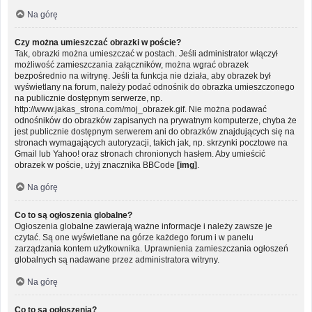
Na górę
Czy można umieszczać obrazki w poście?
Tak, obrazki można umieszczać w postach. Jeśli administrator włączył
możliwość zamieszczania załączników, można wgrać obrazek
bezpośrednio na witrynę. Jeśli ta funkcja nie działa, aby obrazek był
wyświetlany na forum, należy podać odnośnik do obrazka umieszczonego
na publicznie dostępnym serwerze, np.
http://www.jakas_strona.com/moj_obrazek.gif. Nie można podawać
odnośników do obrazków zapisanych na prywatnym komputerze, chyba że
jest publicznie dostępnym serwerem ani do obrazków znajdujących się na
stronach wymagających autoryzacji, takich jak, np. skrzynki pocztowe na
Gmail lub Yahoo! oraz stronach chronionych hasłem. Aby umieścić
obrazek w poście, użyj znacznika BBCode
[img]
.
Na górę
Co to są ogłoszenia globalne?
Ogłoszenia globalne zawierają ważne informacje i należy zawsze je
czytać. Są one wyświetlane na górze każdego forum i w panelu
zarządzania kontem użytkownika. Uprawnienia zamieszczania ogłoszeń
globalnych są nadawane przez administratora witryny.
Na górę
Co to są ogłoszenia?