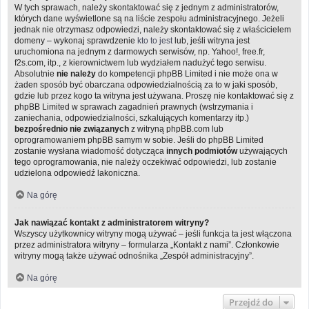
W tych sprawach, należy skontaktować się z jednym z administratorów,
których dane wyświetlone są na liście zespołu administracyjnego. Jeżeli
jednak nie otrzymasz odpowiedzi, należy skontaktować się z właścicielem
domeny – wykonaj sprawdzenie
kto to jest
lub, jeśli witryna jest
uruchomiona na jednym z darmowych serwisów, np. Yahoo!, free.fr,
f2s.com, itp., z kierownictwem lub wydziałem nadużyć tego serwisu.
Absolutnie
nie należy
do kompetencji phpBB Limited i nie może ona w
żaden sposób być obarczana odpowiedzialnością za to w jaki sposób,
gdzie lub przez kogo ta witryna jest używana. Proszę nie kontaktować się z
phpBB Limited w sprawach zagadnień prawnych (wstrzymania i
zaniechania, odpowiedzialności, szkalujących komentarzy itp.)
bezpośrednio nie związanych
z witryną phpBB.com lub
oprogramowaniem phpBB samym w sobie. Jeśli do phpBB Limited
zostanie wysłana wiadomość dotycząca
innych podmiotów
używających
tego oprogramowania, nie należy oczekiwać odpowiedzi, lub zostanie
udzielona odpowiedź lakoniczna.
Na górę
Jak nawiązać kontakt z administratorem witryny?
Wszyscy użytkownicy witryny mogą używać – jeśli funkcja ta jest włączona
przez administratora witryny – formularza „Kontakt z nami”. Członkowie
witryny mogą także używać odnośnika „Zespół administracyjny”.
Na górę
Przejdź do