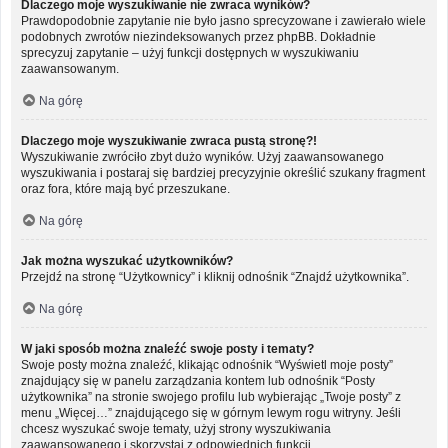
Dlaczego moje wyszukiwanie nie zwraca wyników?
Prawdopodobnie zapytanie nie było jasno sprecyzowane i zawierało wiele
podobnych zwrotów niezindeksowanych przez phpBB. Dokładnie
sprecyzuj zapytanie – użyj funkcji dostępnych w wyszukiwaniu
zaawansowanym.
Na górę
Dlaczego moje wyszukiwanie zwraca pustą stronę?!
Wyszukiwanie zwróciło zbyt dużo wyników. Użyj zaawansowanego
wyszukiwania i postaraj się bardziej precyzyjnie określić szukany fragment
oraz fora, które mają być przeszukane.
Na górę
Jak można wyszukać użytkowników?
Przejdź na stronę “Użytkownicy” i kliknij odnośnik “Znajdź użytkownika”.
Na górę
W jaki sposób można znaleźć swoje posty i tematy?
Swoje posty można znaleźć, klikając odnośnik “Wyświetl moje posty”
znajdujący się w panelu zarządzania kontem lub odnośnik “Posty
użytkownika” na stronie swojego profilu lub wybierając „Twoje posty” z
menu „Więcej…” znajdującego się w górnym lewym rogu witryny. Jeśli
chcesz wyszukać swoje tematy, użyj strony wyszukiwania
zaawansowanego i skorzystaj z odpowiednich funkcji.