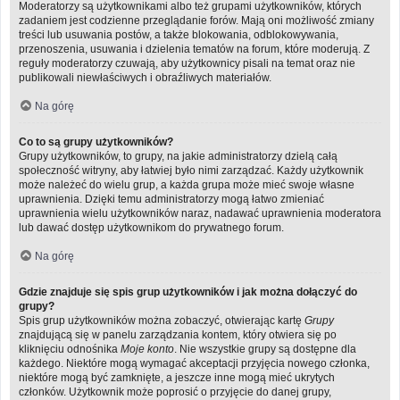
Moderatorzy są użytkownikami albo też grupami użytkowników, których
zadaniem jest codzienne przeglądanie forów. Mają oni możliwość zmiany
treści lub usuwania postów, a także blokowania, odblokowywania,
przenoszenia, usuwania i dzielenia tematów na forum, które moderują. Z
reguły moderatorzy czuwają, aby użytkownicy pisali na temat oraz nie
publikowali niewłaściwych i obraźliwych materiałów.
Na górę
Co to są grupy użytkowników?
Grupy użytkowników, to grupy, na jakie administratorzy dzielą całą
społeczność witryny, aby łatwiej było nimi zarządzać. Każdy użytkownik
może należeć do wielu grup, a każda grupa może mieć swoje własne
uprawnienia. Dzięki temu administratorzy mogą łatwo zmieniać
uprawnienia wielu użytkowników naraz, nadawać uprawnienia moderatora
lub dawać dostęp użytkownikom do prywatnego forum.
Na górę
Gdzie znajduje się spis grup użytkowników i jak można dołączyć do
grupy?
Spis grup użytkowników można zobaczyć, otwierając kartę
Grupy
znajdującą się w panelu zarządzania kontem, który otwiera się po
kliknięciu odnośnika
Moje konto
. Nie wszystkie grupy są dostępne dla
każdego. Niektóre mogą wymagać akceptacji przyjęcia nowego członka,
niektóre mogą być zamknięte, a jeszcze inne mogą mieć ukrytych
członków. Użytkownik może poprosić o przyjęcie do danej grupy,