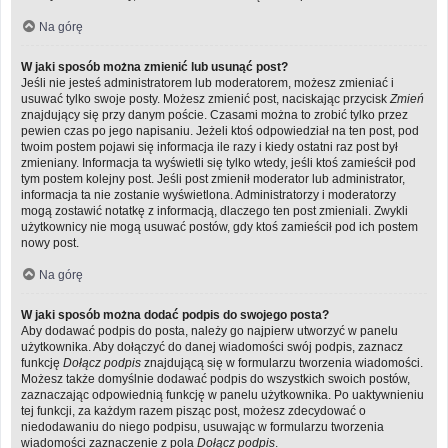
Na górę
W jaki sposób można zmienić lub usunąć post?
Jeśli nie jesteś administratorem lub moderatorem, możesz zmieniać i
usuwać tylko swoje posty. Możesz zmienić post, naciskając przycisk
Zmień
znajdujący się przy danym poście. Czasami można to zrobić tylko przez
pewien czas po jego napisaniu. Jeżeli ktoś odpowiedział na ten post, pod
twoim postem pojawi się informacja ile razy i kiedy ostatni raz post był
zmieniany. Informacja ta wyświetli się tylko wtedy, jeśli ktoś zamieścił pod
tym postem kolejny post. Jeśli post zmienił moderator lub administrator,
informacja ta nie zostanie wyświetlona. Administratorzy i moderatorzy
mogą zostawić notatkę z informacją, dlaczego ten post zmieniali. Zwykli
użytkownicy nie mogą usuwać postów, gdy ktoś zamieścił pod ich postem
nowy post.
Na górę
W jaki sposób można dodać podpis do swojego posta?
Aby dodawać podpis do posta, należy go najpierw utworzyć w panelu
użytkownika. Aby dołączyć do danej wiadomości swój podpis, zaznacz
funkcję
Dołącz podpis
znajdującą się w formularzu tworzenia wiadomości.
Możesz także domyślnie dodawać podpis do wszystkich swoich postów,
zaznaczając odpowiednią funkcję w panelu użytkownika. Po uaktywnieniu
tej funkcji, za każdym razem pisząc post, możesz zdecydować o
niedodawaniu do niego podpisu, usuwając w formularzu tworzenia
wiadomości zaznaczenie z pola
Dołącz podpis
.