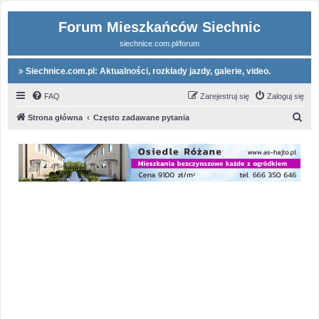
Forum Mieszkańców Siechnic
siechnice.com.pl/forum
Siechnice.com.pl: Aktualności, rozkłady jazdy, galerie, video.
FAQ
Zarejestruj się
Zaloguj się
S
Strona główna
Często zadawane pytania
z
u
k
a
j