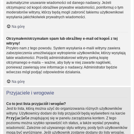
automatyczne usuwanie wiadomości od danego nadawcy. Jeżeli
otrzymujesz od kogoś obraźliwe prywatne wiadomości, poinformuj o tym
moderatorów witryny, którzy będą mogli zabronić takiemu użytkownikowi
wysyłania jakichkolwiek prywatnych wiadomości.
Na górę
Otrzymałem/otrzymałam spam lub obraźliwy e-mail od kogoś z tej
witryny!
Przykro nam z tego powodu. System wysyłania e-maili witryny zawiera
zabezpieczenia umożliwiające wytropienie użytkowników, którzy wysyłają
takie wiadomości. Prześlij administratorowi witryny pełną kopię
otrzymanego e-maila – ważne, aby były w niej zawarte nagłówki,
ponieważ zawierają one informacje o nadawcy. Administrator będzie
wówczas mógł podjąć odpowiednie działania.
Na górę
Przyjaciele i wrogowie
Co to jest lista przyjaciół i wrogów?
Jest to lista, którą można użyć do organizowania różnych użytkowników
witryny. Użytkownicy dodani do listy przyjaciół będą wyświetleni na karcie
Przyjaciele
znajdującej się w panelu zarządzania kontem. Z tego
poziomu można szybko sprawdzić ich status, a także wysłać prywatną
wiadomość. Zależnie od używanego stylu witryny, posty tych użytkowników
mogą być wyróżniane. Jeśli użytkownik zostanie dodany do listy wrogów,