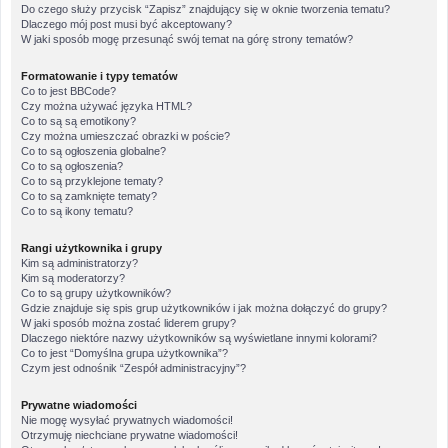
Do czego służy przycisk “Zapisz” znajdujący się w oknie tworzenia tematu?
Dlaczego mój post musi być akceptowany?
W jaki sposób mogę przesunąć swój temat na górę strony tematów?
Formatowanie i typy tematów
Co to jest BBCode?
Czy można używać języka HTML?
Co to są są emotikony?
Czy można umieszczać obrazki w poście?
Co to są ogłoszenia globalne?
Co to są ogłoszenia?
Co to są przyklejone tematy?
Co to są zamknięte tematy?
Co to są ikony tematu?
Rangi użytkownika i grupy
Kim są administratorzy?
Kim są moderatorzy?
Co to są grupy użytkowników?
Gdzie znajduje się spis grup użytkowników i jak można dołączyć do grupy?
W jaki sposób można zostać liderem grupy?
Dlaczego niektóre nazwy użytkowników są wyświetlane innymi kolorami?
Co to jest “Domyślna grupa użytkownika”?
Czym jest odnośnik “Zespół administracyjny”?
Prywatne wiadomości
Nie mogę wysyłać prywatnych wiadomości!
Otrzymuję niechciane prywatne wiadomości!