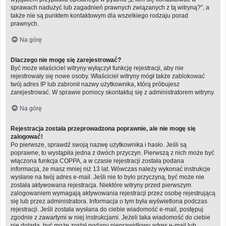
sprawach nadużyć lub zagadnień prawnych związanych z tą witryną?”, a
także nie są punktem kontaktowym dla wszelkiego rodzaju porad
prawnych.
Na górę
Dlaczego nie mogę się zarejestrować?
Być może właściciel witryny wyłączył funkcję rejestracji, aby nie
rejestrowały się nowe osoby. Właściciel witryny mógł także zablokować
twój adres IP lub zabronił nazwy użytkownika, którą próbujesz
zarejestrować. W sprawie pomocy skontaktuj się z administratorem witryny.
Na górę
Rejestracja została przeprowadzona poprawnie, ale nie mogę się
zalogować!
Po pierwsze, sprawdź swoją nazwę użytkownika i hasło. Jeśli są
poprawne, to wystąpiła jedna z dwóch przyczyn. Pierwszą z nich może być
włączona funkcja COPPA, a w czasie rejestracji została podana
informacja, że masz mniej niż 13 lat. Wówczas należy wykonać instrukcje
wysłane na twój adres e-mail. Jeśli nie to było przyczyną, być może nie
została aktywowana rejestracja. Niektóre witryny przed pierwszym
zalogowaniem wymagają aktywowania rejestracji przez osobę rejestrującą
się lub przez administratora. Informacja o tym była wyświetlona podczas
rejestracji. Jeśli została wysłana do ciebie wiadomość e-mail, postępuj
zgodnie z zawartymi w niej instrukcjami. Jeżeli taka wiadomość do ciebie
nie dotarła, być może został podany nieprawidłowy adres e-mail lub