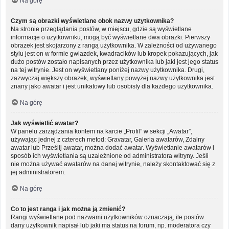
Na górę
Czym są obrazki wyświetlane obok nazwy użytkownika?
Na stronie przeglądania postów, w miejscu, gdzie są wyświetlane
informacje o użytkowniku, mogą być wyświetlane dwa obrazki. Pierwszy
obrazek jest skojarzony z rangą użytkownika. W zależności od używanego
stylu jest on w formie gwiazdek, kwadracików lub kropek pokazujących, jak
dużo postów zostało napisanych przez użytkownika lub jaki jest jego status
na tej witrynie. Jest on wyświetlany poniżej nazwy użytkownika. Drugi,
zazwyczaj większy obrazek, wyświetlany powyżej nazwy użytkownika jest
znany jako awatar i jest unikatowy lub osobisty dla każdego użytkownika.
Na górę
Jak wyświetlić awatar?
W panelu zarządzania kontem na karcie „Profil” w sekcji „Awatar”,
używając jednej z czterech metod: Gravatar, Galeria awatarów, Zdalny
awatar lub Prześlij awatar, można dodać awatar. Wyświetlanie awatarów i
sposób ich wyświetlania są uzależnione od administratora witryny. Jeśli
nie można używać awatarów na danej witrynie, należy skontaktować się z
jej administratorem.
Na górę
Co to jest ranga i jak można ją zmienić?
Rangi wyświetlane pod nazwami użytkowników oznaczają, ile postów
dany użytkownik napisał lub jaki ma status na forum, np. moderatora czy