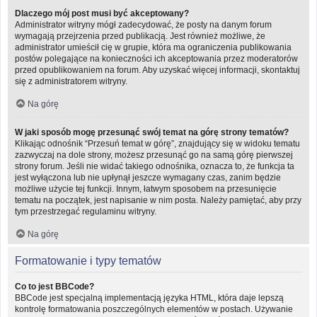
Dlaczego mój post musi być akceptowany?
Administrator witryny mógł zadecydować, że posty na danym forum
wymagają przejrzenia przed publikacją. Jest również możliwe, że
administrator umieścił cię w grupie, która ma ograniczenia publikowania
postów polegające na konieczności ich akceptowania przez moderatorów
przed opublikowaniem na forum. Aby uzyskać więcej informacji, skontaktuj
się z administratorem witryny.
Na górę
W jaki sposób mogę przesunąć swój temat na górę strony tematów?
Klikając odnośnik “Przesuń temat w górę”, znajdujący się w widoku tematu
zazwyczaj na dole strony, możesz przesunąć go na samą górę pierwszej
strony forum. Jeśli nie widać takiego odnośnika, oznacza to, że funkcja ta
jest wyłączona lub nie upłynął jeszcze wymagany czas, zanim będzie
możliwe użycie tej funkcji. Innym, łatwym sposobem na przesunięcie
tematu na początek, jest napisanie w nim posta. Należy pamiętać, aby przy
tym przestrzegać regulaminu witryny.
Na górę
Formatowanie i typy tematów
Co to jest BBCode?
BBCode jest specjalną implementacją języka HTML, która daje lepszą
kontrolę formatowania poszczególnych elementów w postach. Używanie