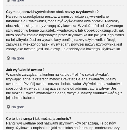
Na górę
Czym są obrazki wyświetlane obok nazwy użytkownika?
Na stronie przeglądania postów, w miejscu, gdzie są wyświetlane
informacje o użytkowniku, mogą być wyświetlane dwa obrazki. Pierwszy
obrazek jest skojarzony z rangą użytkownika. W zależności od używanego
stylu jest on w formie gwiazdek, kwadracików lub kropek pokazujących, jak
dużo postów zostało napisanych przez użytkownika lub jaki jest jego status
na tej witrynie. Jest on wyświetlany poniżej nazwy użytkownika. Drugi,
zazwyczaj większy obrazek, wyświetlany powyżej nazwy użytkownika jest
znany jako awatar i jest unikatowy lub osobisty dla każdego użytkownika.
Na górę
Jak wyświetlić awatar?
W panelu zarządzania kontem na karcie „Profil” w sekcji „Awatar”,
używając jednej z czterech metod: Gravatar, Galeria awatarów, Zdalny
awatar lub Prześlij awatar, można dodać awatar. Wyświetlanie awatarów i
sposób ich wyświetlania są uzależnione od administratora witryny. Jeśli
nie można używać awatarów na danej witrynie, należy skontaktować się z
jej administratorem.
Na górę
Co to jest ranga i jak można ją zmienić?
Rangi wyświetlane pod nazwami użytkowników oznaczają, ile postów
dany użytkownik napisał lub jaki ma status na forum, np. moderatora czy