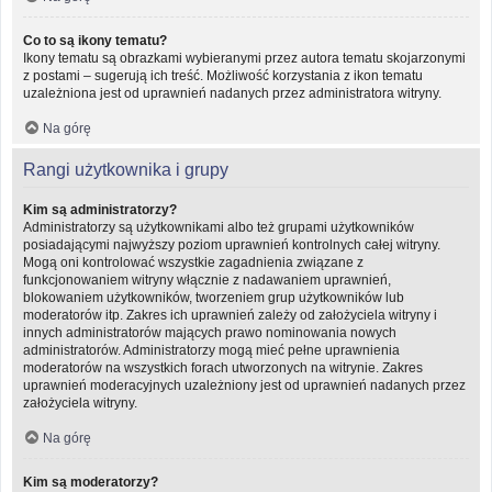
Co to są ikony tematu?
Ikony tematu są obrazkami wybieranymi przez autora tematu skojarzonymi
z postami – sugerują ich treść. Możliwość korzystania z ikon tematu
uzależniona jest od uprawnień nadanych przez administratora witryny.
Na górę
Rangi użytkownika i grupy
Kim są administratorzy?
Administratorzy są użytkownikami albo też grupami użytkowników
posiadającymi najwyższy poziom uprawnień kontrolnych całej witryny.
Mogą oni kontrolować wszystkie zagadnienia związane z
funkcjonowaniem witryny włącznie z nadawaniem uprawnień,
blokowaniem użytkowników, tworzeniem grup użytkowników lub
moderatorów itp. Zakres ich uprawnień zależy od założyciela witryny i
innych administratorów mających prawo nominowania nowych
administratorów. Administratorzy mogą mieć pełne uprawnienia
moderatorów na wszystkich forach utworzonych na witrynie. Zakres
uprawnień moderacyjnych uzależniony jest od uprawnień nadanych przez
założyciela witryny.
Na górę
Kim są moderatorzy?