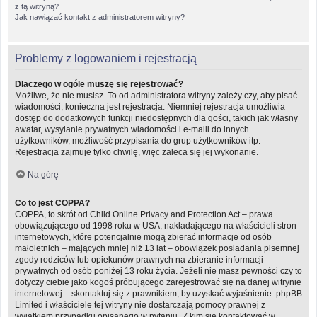
z tą witryną?
Jak nawiązać kontakt z administratorem witryny?
Problemy z logowaniem i rejestracją
Dlaczego w ogóle muszę się rejestrować?
Możliwe, że nie musisz. To od administratora witryny zależy czy, aby pisać
wiadomości, konieczna jest rejestracja. Niemniej rejestracja umożliwia
dostęp do dodatkowych funkcji niedostępnych dla gości, takich jak własny
awatar, wysyłanie prywatnych wiadomości i e-maili do innych
użytkowników, możliwość przypisania do grup użytkowników itp.
Rejestracja zajmuje tylko chwilę, więc zaleca się jej wykonanie.
Na górę
Co to jest COPPA?
COPPA, to skrót od Child Online Privacy and Protection Act – prawa
obowiązującego od 1998 roku w USA, nakładającego na właścicieli stron
internetowych, które potencjalnie mogą zbierać informacje od osób
małoletnich – mających mniej niż 13 lat – obowiązek posiadania pisemnej
zgody rodziców lub opiekunów prawnych na zbieranie informacji
prywatnych od osób poniżej 13 roku życia. Jeżeli nie masz pewności czy to
dotyczy ciebie jako kogoś próbującego zarejestrować się na danej witrynie
internetowej – skontaktuj się z prawnikiem, by uzyskać wyjaśnienie. phpBB
Limited i właściciele tej witryny nie dostarczają pomocy prawnej z
wyjątkiem przypadku opisanego w pytaniu „Z kim się kontaktować w