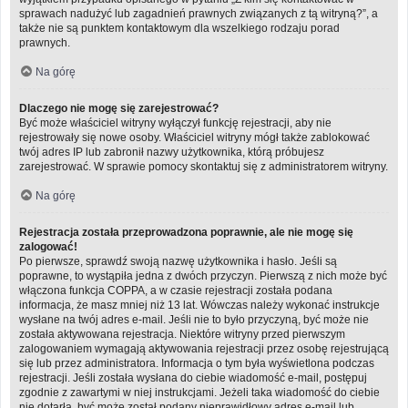
sprawach nadużyć lub zagadnień prawnych związanych z tą witryną?”, a
także nie są punktem kontaktowym dla wszelkiego rodzaju porad
prawnych.
Na górę
Dlaczego nie mogę się zarejestrować?
Być może właściciel witryny wyłączył funkcję rejestracji, aby nie
rejestrowały się nowe osoby. Właściciel witryny mógł także zablokować
twój adres IP lub zabronił nazwy użytkownika, którą próbujesz
zarejestrować. W sprawie pomocy skontaktuj się z administratorem witryny.
Na górę
Rejestracja została przeprowadzona poprawnie, ale nie mogę się
zalogować!
Po pierwsze, sprawdź swoją nazwę użytkownika i hasło. Jeśli są
poprawne, to wystąpiła jedna z dwóch przyczyn. Pierwszą z nich może być
włączona funkcja COPPA, a w czasie rejestracji została podana
informacja, że masz mniej niż 13 lat. Wówczas należy wykonać instrukcje
wysłane na twój adres e-mail. Jeśli nie to było przyczyną, być może nie
została aktywowana rejestracja. Niektóre witryny przed pierwszym
zalogowaniem wymagają aktywowania rejestracji przez osobę rejestrującą
się lub przez administratora. Informacja o tym była wyświetlona podczas
rejestracji. Jeśli została wysłana do ciebie wiadomość e-mail, postępuj
zgodnie z zawartymi w niej instrukcjami. Jeżeli taka wiadomość do ciebie
nie dotarła, być może został podany nieprawidłowy adres e-mail lub