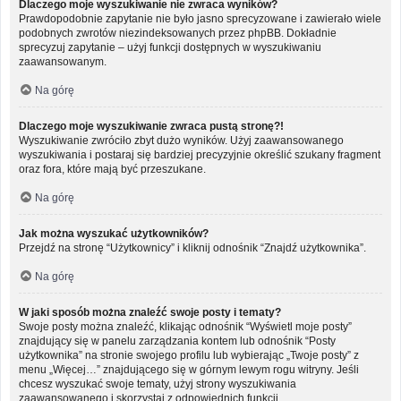
Dlaczego moje wyszukiwanie nie zwraca wyników?
Prawdopodobnie zapytanie nie było jasno sprecyzowane i zawierało wiele
podobnych zwrotów niezindeksowanych przez phpBB. Dokładnie
sprecyzuj zapytanie – użyj funkcji dostępnych w wyszukiwaniu
zaawansowanym.
Na górę
Dlaczego moje wyszukiwanie zwraca pustą stronę?!
Wyszukiwanie zwróciło zbyt dużo wyników. Użyj zaawansowanego
wyszukiwania i postaraj się bardziej precyzyjnie określić szukany fragment
oraz fora, które mają być przeszukane.
Na górę
Jak można wyszukać użytkowników?
Przejdź na stronę “Użytkownicy” i kliknij odnośnik “Znajdź użytkownika”.
Na górę
W jaki sposób można znaleźć swoje posty i tematy?
Swoje posty można znaleźć, klikając odnośnik “Wyświetl moje posty”
znajdujący się w panelu zarządzania kontem lub odnośnik “Posty
użytkownika” na stronie swojego profilu lub wybierając „Twoje posty” z
menu „Więcej…” znajdującego się w górnym lewym rogu witryny. Jeśli
chcesz wyszukać swoje tematy, użyj strony wyszukiwania
zaawansowanego i skorzystaj z odpowiednich funkcji.