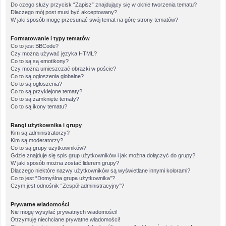
Do czego służy przycisk “Zapisz” znajdujący się w oknie tworzenia tematu?
Dlaczego mój post musi być akceptowany?
W jaki sposób mogę przesunąć swój temat na górę strony tematów?
Formatowanie i typy tematów
Co to jest BBCode?
Czy można używać języka HTML?
Co to są są emotikony?
Czy można umieszczać obrazki w poście?
Co to są ogłoszenia globalne?
Co to są ogłoszenia?
Co to są przyklejone tematy?
Co to są zamknięte tematy?
Co to są ikony tematu?
Rangi użytkownika i grupy
Kim są administratorzy?
Kim są moderatorzy?
Co to są grupy użytkowników?
Gdzie znajduje się spis grup użytkowników i jak można dołączyć do grupy?
W jaki sposób można zostać liderem grupy?
Dlaczego niektóre nazwy użytkowników są wyświetlane innymi kolorami?
Co to jest “Domyślna grupa użytkownika”?
Czym jest odnośnik “Zespół administracyjny”?
Prywatne wiadomości
Nie mogę wysyłać prywatnych wiadomości!
Otrzymuję niechciane prywatne wiadomości!