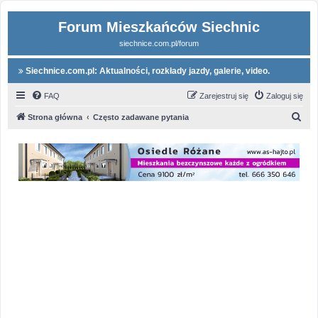
Forum Mieszkańców Siechnic
siechnice.com.pl/forum
Siechnice.com.pl: Aktualności, rozkłady jazdy, galerie, video.
FAQ
Zarejestruj się
Zaloguj się
S
Strona główna
Często zadawane pytania
z
u
k
a
j