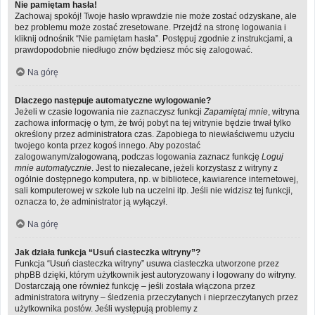
Nie pamiętam hasła!
Zachowaj spokój! Twoje hasło wprawdzie nie może zostać odzyskane, ale
bez problemu może zostać zresetowane. Przejdź na stronę logowania i
kliknij odnośnik “Nie pamiętam hasła”. Postępuj zgodnie z instrukcjami, a
prawdopodobnie niedługo znów będziesz móc się zalogować.
Na górę
Dlaczego następuje automatyczne wylogowanie?
Jeżeli w czasie logowania nie zaznaczysz funkcji
Zapamiętaj mnie
, witryna
zachowa informację o tym, że twój pobyt na tej witrynie będzie trwał tylko
określony przez administratora czas. Zapobiega to niewłaściwemu użyciu
twojego konta przez kogoś innego. Aby pozostać
zalogowanym/zalogowaną, podczas logowania zaznacz funkcję
Loguj
mnie automatycznie
. Jest to niezalecane, jeżeli korzystasz z witryny z
ogólnie dostępnego komputera, np. w bibliotece, kawiarence internetowej,
sali komputerowej w szkole lub na uczelni itp. Jeśli nie widzisz tej funkcji,
oznacza to, że administrator ją wyłączył.
Na górę
Jak działa funkcja “Usuń ciasteczka witryny”?
Funkcja “Usuń ciasteczka witryny” usuwa ciasteczka utworzone przez
phpBB dzięki, którym użytkownik jest autoryzowany i logowany do witryny.
Dostarczają one również funkcję – jeśli została włączona przez
administratora witryny – śledzenia przeczytanych i nieprzeczytanych przez
użytkownika postów. Jeśli występują problemy z