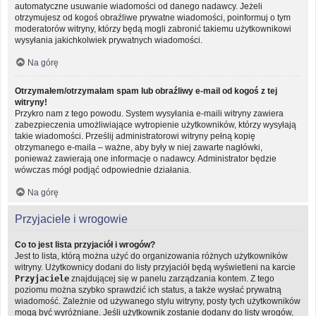
automatyczne usuwanie wiadomości od danego nadawcy. Jeżeli
otrzymujesz od kogoś obraźliwe prywatne wiadomości, poinformuj o tym
moderatorów witryny, którzy będą mogli zabronić takiemu użytkownikowi
wysyłania jakichkolwiek prywatnych wiadomości.
Na górę
Otrzymałem/otrzymałam spam lub obraźliwy e-mail od kogoś z tej
witryny!
Przykro nam z tego powodu. System wysyłania e-maili witryny zawiera
zabezpieczenia umożliwiające wytropienie użytkowników, którzy wysyłają
takie wiadomości. Prześlij administratorowi witryny pełną kopię
otrzymanego e-maila – ważne, aby były w niej zawarte nagłówki,
ponieważ zawierają one informacje o nadawcy. Administrator będzie
wówczas mógł podjąć odpowiednie działania.
Na górę
Przyjaciele i wrogowie
Co to jest lista przyjaciół i wrogów?
Jest to lista, którą można użyć do organizowania różnych użytkowników
witryny. Użytkownicy dodani do listy przyjaciół będą wyświetleni na karcie
Przyjaciele
znajdującej się w panelu zarządzania kontem. Z tego
poziomu można szybko sprawdzić ich status, a także wysłać prywatną
wiadomość. Zależnie od używanego stylu witryny, posty tych użytkowników
mogą być wyróżniane. Jeśli użytkownik zostanie dodany do listy wrogów,