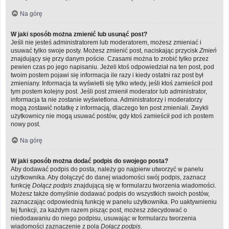
Na górę
W jaki sposób można zmienić lub usunąć post?
Jeśli nie jesteś administratorem lub moderatorem, możesz zmieniać i
usuwać tylko swoje posty. Możesz zmienić post, naciskając przycisk
Zmień
znajdujący się przy danym poście. Czasami można to zrobić tylko przez
pewien czas po jego napisaniu. Jeżeli ktoś odpowiedział na ten post, pod
twoim postem pojawi się informacja ile razy i kiedy ostatni raz post był
zmieniany. Informacja ta wyświetli się tylko wtedy, jeśli ktoś zamieścił pod
tym postem kolejny post. Jeśli post zmienił moderator lub administrator,
informacja ta nie zostanie wyświetlona. Administratorzy i moderatorzy
mogą zostawić notatkę z informacją, dlaczego ten post zmieniali. Zwykli
użytkownicy nie mogą usuwać postów, gdy ktoś zamieścił pod ich postem
nowy post.
Na górę
W jaki sposób można dodać podpis do swojego posta?
Aby dodawać podpis do posta, należy go najpierw utworzyć w panelu
użytkownika. Aby dołączyć do danej wiadomości swój podpis, zaznacz
funkcję
Dołącz podpis
znajdującą się w formularzu tworzenia wiadomości.
Możesz także domyślnie dodawać podpis do wszystkich swoich postów,
zaznaczając odpowiednią funkcję w panelu użytkownika. Po uaktywnieniu
tej funkcji, za każdym razem pisząc post, możesz zdecydować o
niedodawaniu do niego podpisu, usuwając w formularzu tworzenia
wiadomości zaznaczenie z pola
Dołącz podpis
.