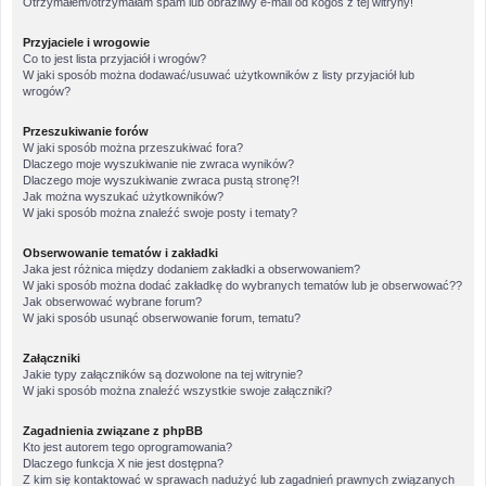
Otrzymałem/otrzymałam spam lub obraźliwy e-mail od kogoś z tej witryny!
Przyjaciele i wrogowie
Co to jest lista przyjaciół i wrogów?
W jaki sposób można dodawać/usuwać użytkowników z listy przyjaciół lub
wrogów?
Przeszukiwanie forów
W jaki sposób można przeszukiwać fora?
Dlaczego moje wyszukiwanie nie zwraca wyników?
Dlaczego moje wyszukiwanie zwraca pustą stronę?!
Jak można wyszukać użytkowników?
W jaki sposób można znaleźć swoje posty i tematy?
Obserwowanie tematów i zakładki
Jaka jest różnica między dodaniem zakładki a obserwowaniem?
W jaki sposób można dodać zakładkę do wybranych tematów lub je obserwować??
Jak obserwować wybrane forum?
W jaki sposób usunąć obserwowanie forum, tematu?
Załączniki
Jakie typy załączników są dozwolone na tej witrynie?
W jaki sposób można znaleźć wszystkie swoje załączniki?
Zagadnienia związane z phpBB
Kto jest autorem tego oprogramowania?
Dlaczego funkcja X nie jest dostępna?
Z kim się kontaktować w sprawach nadużyć lub zagadnień prawnych związanych