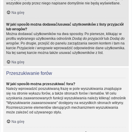
wszystkie posty przez niego napisane domyślnie nie będą wyświetlane.
Na górę
W jaki sposób można dodawać/usuwać użytkowników z listy przyjaciół
lub wrogów?
Można dodawać użytkowników na dwa sposoby. Po pierwsze, klikając w
profilu wybranego użytkownika odnośnik
Dodaj do przyjaciół
lub
Dodaj do
wrogów
. Po drugie, przejść do panelu zarządzania swoim kontem i tam na
karcie
Przyjaciele i wrogowie
wprowadzić odpowiednie dane użytkownika.
Na tej samej karcie można także usuwać użytkowników z list.
Na górę
Przeszukiwanie forów
W jaki sposób można przeszukiwać fora?
Należy wprowadzić poszukiwaną frazę w pole wyszukiwania znajdujące
się na stronie wykazu forów, a także stronach forów i tematów. W celu
uzyskania zaawansowanych funkcji wyszukiwania należy kliknąć odnośnik
“Wyszukiwanie zaawansowane” dostępny na wszystkich stronach witryny.
Rozmieszczenie elementów sterujących mechanizmem wyszukiwania
może zależeć od używanego stylu.
Na górę