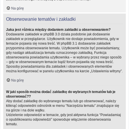
Na górę
Obserwowanie tematów i zakładki
Jaka jest różnica między dodaniem zakładki a obserwowaniem?
Dodawanie zakładek w phpBB 3.0 działa podobnie jak dodawanie
zakładek w przeglądarce. Użytkownik nie dostaje powiadomienia, gdy w
temacie pojawia się nowa treść. W phpBB 3.1 dodawanie zakładek
przypomina obserwowanie tematu. Użytkownik może być powiadamiany,
gdy nastąpi aktualizacja tematu oznaczonego zakładką. Funkcja
obserwowania powiadamia użytkownika – w wybrany przez niego sposób
– gdy w obserwowanym temacie bądź forum pojawiła się nowa treść.
Sposoby powiadamiania dla zakładek i obserwowanych elementów
można konfigurować w panelu użytkownika na karcie „Ustawienia witryny”.
Na górę
W jaki sposób można dodać zakładkę do wybranych tematów lub je
obserwować??
Aby dodać zakładkę do wybranego tematu lub go obserwować, należy
kliknąć odpowiedni odnośnik w menu “Narzędzia tematu” znajdujące się
na górze i na dole wątku.
Udzielenie odpowiedzi w temacie, gdy jest aktywna funkcja “Powiadamiaj
o opublikowaniu odpowiedzi” spowoduje włączenie obserwowania
tematu.