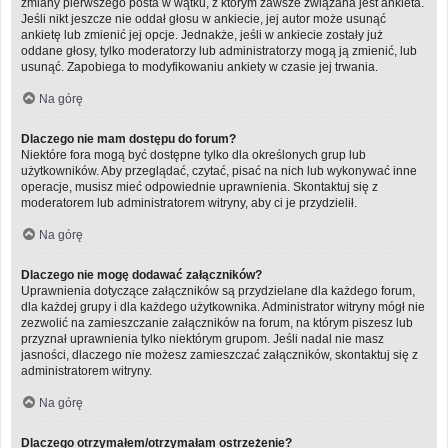
zmiany pierwszego posta w wątku, z którym zawsze związana jest ankieta.
Jeśli nikt jeszcze nie oddał głosu w ankiecie, jej autor może usunąć
ankietę lub zmienić jej opcje. Jednakże, jeśli w ankiecie zostały już
oddane głosy, tylko moderatorzy lub administratorzy mogą ją zmienić, lub
usunąć. Zapobiega to modyfikowaniu ankiety w czasie jej trwania.
Na górę
Dlaczego nie mam dostępu do forum?
Niektóre fora mogą być dostępne tylko dla określonych grup lub
użytkowników. Aby przeglądać, czytać, pisać na nich lub wykonywać inne
operacje, musisz mieć odpowiednie uprawnienia. Skontaktuj się z
moderatorem lub administratorem witryny, aby ci je przydzielił.
Na górę
Dlaczego nie mogę dodawać załączników?
Uprawnienia dotyczące załączników są przydzielane dla każdego forum,
dla każdej grupy i dla każdego użytkownika. Administrator witryny mógł nie
zezwolić na zamieszczanie załączników na forum, na którym piszesz lub
przyznał uprawnienia tylko niektórym grupom. Jeśli nadal nie masz
jasności, dlaczego nie możesz zamieszczać załączników, skontaktuj się z
administratorem witryny.
Na górę
Dlaczego otrzymałem/otrzymałam ostrzeżenie?