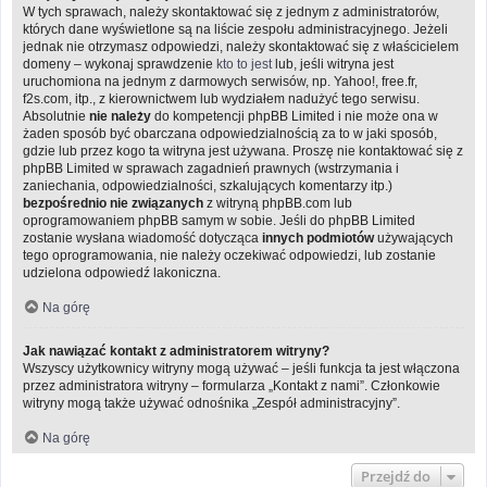
W tych sprawach, należy skontaktować się z jednym z administratorów,
których dane wyświetlone są na liście zespołu administracyjnego. Jeżeli
jednak nie otrzymasz odpowiedzi, należy skontaktować się z właścicielem
domeny – wykonaj sprawdzenie
kto to jest
lub, jeśli witryna jest
uruchomiona na jednym z darmowych serwisów, np. Yahoo!, free.fr,
f2s.com, itp., z kierownictwem lub wydziałem nadużyć tego serwisu.
Absolutnie
nie należy
do kompetencji phpBB Limited i nie może ona w
żaden sposób być obarczana odpowiedzialnością za to w jaki sposób,
gdzie lub przez kogo ta witryna jest używana. Proszę nie kontaktować się z
phpBB Limited w sprawach zagadnień prawnych (wstrzymania i
zaniechania, odpowiedzialności, szkalujących komentarzy itp.)
bezpośrednio nie związanych
z witryną phpBB.com lub
oprogramowaniem phpBB samym w sobie. Jeśli do phpBB Limited
zostanie wysłana wiadomość dotycząca
innych podmiotów
używających
tego oprogramowania, nie należy oczekiwać odpowiedzi, lub zostanie
udzielona odpowiedź lakoniczna.
Na górę
Jak nawiązać kontakt z administratorem witryny?
Wszyscy użytkownicy witryny mogą używać – jeśli funkcja ta jest włączona
przez administratora witryny – formularza „Kontakt z nami”. Członkowie
witryny mogą także używać odnośnika „Zespół administracyjny”.
Na górę
Przejdź do