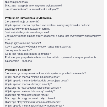
Nie pamiętam hasła!
Dlaczego następuje automatyczne wylogowanie?
Jak działa funkcja “Usuń ciasteczka witryny”?
Preferencje i ustawienia użytkownika
Jak zmienić moje ustawienia?
W jaki sposób można zapobiec wyświetlaniu nazwy użytkownika na liście
użytkowników przeglądających forum?
Jest wyświetlany nieprawidłowy czas!
Została wykonana zmiana strefy czasowej, a nadal jest wyświetlany nieprawidłowy
czas!
Mojego języka nie ma na liście!
Czym są obrazki wyświetlane obok nazwy użytkownika?
Jak wyświetlić awatar?
Co to jest ranga i jak można ją zmienić?
Podczas próby wysłania wiadomości e-mail do użytkownika witryna prosi mnie o
zalogowanie. Dlaczego?
Problemy z pisaniem
Jak utworzyć nowy temat na forum lub wysłać odpowiedź w temacie?
W jaki sposób można zmienić lub usunąć post?
W jaki sposób można dodać podpis do swojego posta?
W jaki sposób można utworzyć ankietę?
Dlaczego nie można dodać więcej opcji ankiety?
W jaki sposób zmienić lub usunąć ankietę?
Dlaczego nie mam dostępu do forum?
Dlaczego nie mogę dodawać załączników?
Dlaczego otrzymałem/otrzymałam ostrzeżenie?
W jaki sposób można zgłosić posty moderatorowi?