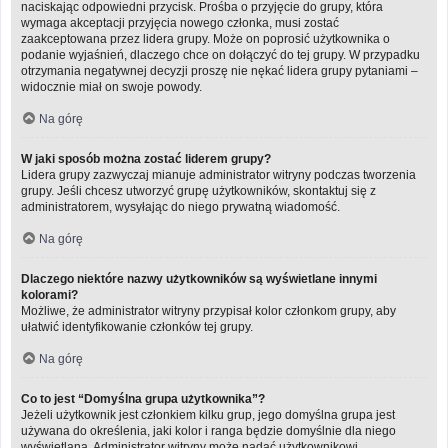
naciskając odpowiedni przycisk. Prośba o przyjęcie do grupy, która
wymaga akceptacji przyjęcia nowego członka, musi zostać
zaakceptowana przez lidera grupy. Może on poprosić użytkownika o
podanie wyjaśnień, dlaczego chce on dołączyć do tej grupy. W przypadku
otrzymania negatywnej decyzji proszę nie nękać lidera grupy pytaniami –
widocznie miał on swoje powody.
Na górę
W jaki sposób można zostać liderem grupy?
Lidera grupy zazwyczaj mianuje administrator witryny podczas tworzenia
grupy. Jeśli chcesz utworzyć grupę użytkowników, skontaktuj się z
administratorem, wysyłając do niego prywatną wiadomość.
Na górę
Dlaczego niektóre nazwy użytkowników są wyświetlane innymi
kolorami?
Możliwe, że administrator witryny przypisał kolor członkom grupy, aby
ułatwić identyfikowanie członków tej grupy.
Na górę
Co to jest “Domyślna grupa użytkownika”?
Jeżeli użytkownik jest członkiem kilku grup, jego domyślna grupa jest
używana do określenia, jaki kolor i ranga będzie domyślnie dla niego
wyświetlana. Administrator witryny może nadać użytkownikowi