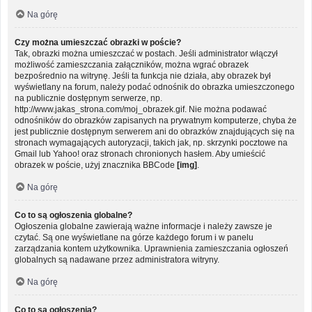
Na górę
Czy można umieszczać obrazki w poście?
Tak, obrazki można umieszczać w postach. Jeśli administrator włączył
możliwość zamieszczania załączników, można wgrać obrazek
bezpośrednio na witrynę. Jeśli ta funkcja nie działa, aby obrazek był
wyświetlany na forum, należy podać odnośnik do obrazka umieszczonego
na publicznie dostępnym serwerze, np.
http://www.jakas_strona.com/moj_obrazek.gif. Nie można podawać
odnośników do obrazków zapisanych na prywatnym komputerze, chyba że
jest publicznie dostępnym serwerem ani do obrazków znajdujących się na
stronach wymagających autoryzacji, takich jak, np. skrzynki pocztowe na
Gmail lub Yahoo! oraz stronach chronionych hasłem. Aby umieścić
obrazek w poście, użyj znacznika BBCode
[img]
.
Na górę
Co to są ogłoszenia globalne?
Ogłoszenia globalne zawierają ważne informacje i należy zawsze je
czytać. Są one wyświetlane na górze każdego forum i w panelu
zarządzania kontem użytkownika. Uprawnienia zamieszczania ogłoszeń
globalnych są nadawane przez administratora witryny.
Na górę
Co to są ogłoszenia?