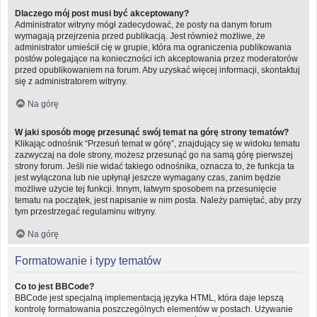
Dlaczego mój post musi być akceptowany?
Administrator witryny mógł zadecydować, że posty na danym forum
wymagają przejrzenia przed publikacją. Jest również możliwe, że
administrator umieścił cię w grupie, która ma ograniczenia publikowania
postów polegające na konieczności ich akceptowania przez moderatorów
przed opublikowaniem na forum. Aby uzyskać więcej informacji, skontaktuj
się z administratorem witryny.
Na górę
W jaki sposób mogę przesunąć swój temat na górę strony tematów?
Klikając odnośnik “Przesuń temat w górę”, znajdujący się w widoku tematu
zazwyczaj na dole strony, możesz przesunąć go na samą górę pierwszej
strony forum. Jeśli nie widać takiego odnośnika, oznacza to, że funkcja ta
jest wyłączona lub nie upłynął jeszcze wymagany czas, zanim będzie
możliwe użycie tej funkcji. Innym, łatwym sposobem na przesunięcie
tematu na początek, jest napisanie w nim posta. Należy pamiętać, aby przy
tym przestrzegać regulaminu witryny.
Na górę
Formatowanie i typy tematów
Co to jest BBCode?
BBCode jest specjalną implementacją języka HTML, która daje lepszą
kontrolę formatowania poszczególnych elementów w postach. Używanie