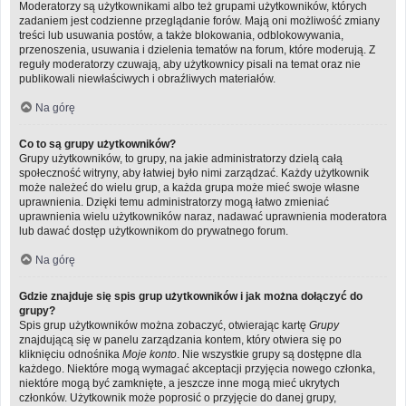
Moderatorzy są użytkownikami albo też grupami użytkowników, których
zadaniem jest codzienne przeglądanie forów. Mają oni możliwość zmiany
treści lub usuwania postów, a także blokowania, odblokowywania,
przenoszenia, usuwania i dzielenia tematów na forum, które moderują. Z
reguły moderatorzy czuwają, aby użytkownicy pisali na temat oraz nie
publikowali niewłaściwych i obraźliwych materiałów.
Na górę
Co to są grupy użytkowników?
Grupy użytkowników, to grupy, na jakie administratorzy dzielą całą
społeczność witryny, aby łatwiej było nimi zarządzać. Każdy użytkownik
może należeć do wielu grup, a każda grupa może mieć swoje własne
uprawnienia. Dzięki temu administratorzy mogą łatwo zmieniać
uprawnienia wielu użytkowników naraz, nadawać uprawnienia moderatora
lub dawać dostęp użytkownikom do prywatnego forum.
Na górę
Gdzie znajduje się spis grup użytkowników i jak można dołączyć do
grupy?
Spis grup użytkowników można zobaczyć, otwierając kartę
Grupy
znajdującą się w panelu zarządzania kontem, który otwiera się po
kliknięciu odnośnika
Moje konto
. Nie wszystkie grupy są dostępne dla
każdego. Niektóre mogą wymagać akceptacji przyjęcia nowego członka,
niektóre mogą być zamknięte, a jeszcze inne mogą mieć ukrytych
członków. Użytkownik może poprosić o przyjęcie do danej grupy,