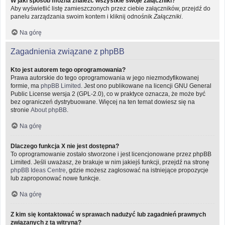
W jaki sposób można znaleźć wszystkie swoje załączniki?
Aby wyświetlić listę zamieszczonych przez ciebie załączników, przejdź do
panelu zarządzania swoim kontem i kliknij odnośnik
Załączniki
.
Na górę
Zagadnienia związane z phpBB
Kto jest autorem tego oprogramowania?
Prawa autorskie do tego oprogramowania w jego niezmodyfikowanej
formie, ma
phpBB Limited
. Jest ono publikowane na licencji GNU General
Public License wersja 2 (GPL-2.0), co w praktyce oznacza, że może być
bez ograniczeń dystrybuowane. Więcej na ten temat dowiesz się na
stronie
About phpBB
.
Na górę
Dlaczego funkcja X nie jest dostępna?
To oprogramowanie zostało stworzone i jest licencjonowane przez phpBB
Limited. Jeśli uważasz, że brakuje w nim jakiejś funkcji, przejdź na stronę
phpBB Ideas Centre
, gdzie możesz zagłosować na istniejące propozycje
lub zaproponować nowe funkcje.
Na górę
Z kim się kontaktować w sprawach nadużyć lub zagadnień prawnych
związanych z tą witryną?