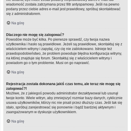
wiadomość została zatrzymana przez filtr antyspamowy. Jeśli na pewno
podany przez ciebie adres e-mail jest prawidłowy, spróbuj skontaktować
się z administratorem.
Na górę
Dlaczego nie mogę się zalogować?
Powodów może być kilka. Po pierwsze sprawdź, czy twoja nazwa
użytkownika i hasło są prawidłowe. Jeżeli są prawidłowe, skontaktuj się z
właścicielem witryny i zapytaj, czy cię nie zablokowano. Istnieje też
prawdopodobieństwo, że problem powoduje błędna konfiguracja witryny,
na której znajduje się forum. Skontaktuj się z właścicielem witryny i
powiadom go o tym problemie. Musi on go naprawić.
Na górę
Rejestracja została dokonana jakiś czas temu, ale teraz nie mogę się
zalogować?!
Możliwe, że z jakiegoś powodu administrator dezaktywował lub usunął
twoje konto. Wiele witryn, aby zmniejszyć rozmiar bazy danych, cyklicznie
usuwa użytkowników, którzy nic nie pisali przez dłuższy czas. Jeśli tak się
stało, spróbuj zarejestrować się ponownie i bądź bardziej aktywnym i
zaangażowanym w dyskusje użytkownikiem.
Na górę