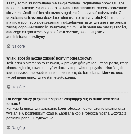
Każdy administrator witryny ma swoje zasady i regulaminy obowiązujące
na danej witrynie. Są one opublikowane i administrator zaleca zapoznanie
się z nimi. Jeśli ktoś ich nie przestrzegał, może otrzymać ostrzeżenie. O
udzieleniu ostrzeżenia decyduje administrator witryny. phpBB Limited nie
ma nic wspólnego z ostrzeżeniami udzielanymi na tej witrynie i nie ponosi
żadnej odpowiedzialności związanej z nimi. Jeśli nadal nie masz jasności,
dlaczego otrzymałeś/otrzymałaś ostrzeżenie, skontaktuj się z
administratorem witryny.
Na górę
W jaki sposób można zgłosić posty moderatorowi?
Jeśli administrator na to zezwolił, w prawym górnym rogu treści posta, który
chcesz zgłosić, powinien być widoczny odpowiedni przycisk. Naciśnięcie
tego przycisku spowoduje przeniesienie cię do formularza, który po jego
wypełnieniu umożliwi wysłanie zgłoszenia.
Na górę
Do czego służy przycisk “Zapisz” znajdujący się w oknie tworzenia
tematu?
Funkcja ta umożliwia zapisanie kopii roboczej i dokończenie pisania oraz
wysłanie w późniejszym czasie. Zapisaną kopię roboczą można wczytać z
poziomu panelu użytkownika.
Na górę