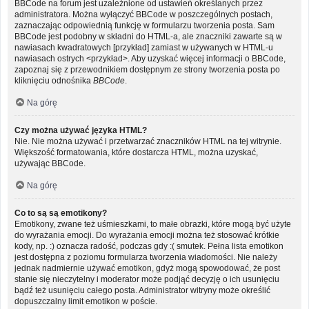
BBCode na forum jest uzależnione od ustawień określanych przez
administratora. Można wyłączyć BBCode w poszczególnych postach,
zaznaczając odpowiednią funkcję w formularzu tworzenia posta. Sam
BBCode jest podobny w składni do HTML-a, ale znaczniki zawarte są w
nawiasach kwadratowych [przykład] zamiast w używanych w HTML-u
nawiasach ostrych <przykład>. Aby uzyskać więcej informacji o BBCode,
zapoznaj się z przewodnikiem dostępnym ze strony tworzenia posta po
kliknięciu odnośnika
BBCode
.
Na górę
Czy można używać języka HTML?
Nie. Nie można używać i przetwarzać znaczników HTML na tej witrynie.
Większość formatowania, które dostarcza HTML, można uzyskać,
używając BBCode.
Na górę
Co to są są emotikony?
Emotikony, zwane też uśmieszkami, to małe obrazki, które mogą być użyte
do wyrażania emocji. Do wyrażania emocji można też stosować krótkie
kody, np. :) oznacza radość, podczas gdy :( smutek. Pełna lista emotikon
jest dostępna z poziomu formularza tworzenia wiadomości. Nie należy
jednak nadmiernie używać emotikon, gdyż mogą spowodować, że post
stanie się nieczytelny i moderator może podjąć decyzję o ich usunięciu
bądź też usunięciu całego posta. Administrator witryny może określić
dopuszczalny limit emotikon w poście.