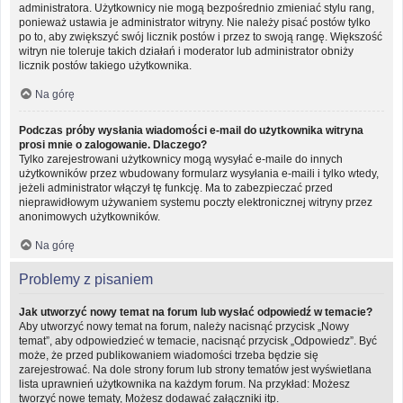
administratora. Użytkownicy nie mogą bezpośrednio zmieniać stylu rang,
ponieważ ustawia je administrator witryny. Nie należy pisać postów tylko
po to, aby zwiększyć swój licznik postów i przez to swoją rangę. Większość
witryn nie toleruje takich działań i moderator lub administrator obniży
licznik postów takiego użytkownika.
Na górę
Podczas próby wysłania wiadomości e-mail do użytkownika witryna
prosi mnie o zalogowanie. Dlaczego?
Tylko zarejestrowani użytkownicy mogą wysyłać e-maile do innych
użytkowników przez wbudowany formularz wysyłania e-maili i tylko wtedy,
jeżeli administrator włączył tę funkcję. Ma to zabezpieczać przed
nieprawidłowym używaniem systemu poczty elektronicznej witryny przez
anonimowych użytkowników.
Na górę
Problemy z pisaniem
Jak utworzyć nowy temat na forum lub wysłać odpowiedź w temacie?
Aby utworzyć nowy temat na forum, należy nacisnąć przycisk „Nowy
temat”, aby odpowiedzieć w temacie, nacisnąć przycisk „Odpowiedz”. Być
może, że przed publikowaniem wiadomości trzeba będzie się
zarejestrować. Na dole strony forum lub strony tematów jest wyświetlana
lista uprawnień użytkownika na każdym forum. Na przykład: Możesz
tworzyć nowe tematy, Możesz dodawać załączniki itp.