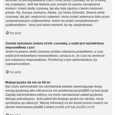
Możliwe, że jest wyświetlany czas z innej strefy czasowej, niż ta, w której
się znajdujesz. Jeśli tak właśnie jest, przejdź do panelu zarządzania
kontem i zmień strefę czasową, tak aby była zgodna z twoim miejscem
pobytu. Np. Europa centralna, Afryka, czy Nowa Zelandia. Zmiana strefy
czasowej, tak jak i większości ustawień, może zostać wykonana tylko przez
zarejestrowanych użytkowników. Jeżeli nie jesteś zarejestrowanym
użytkownikiem – teraz jest dobry moment, by się zarejestrować.
Na górę
Została wykonana zmiana strefy czasowej, a nadal jest wyświetlany
nieprawidłowy czas!
Jeżeli na pewno strefa czasowa została ustawiona prawidłowo, a czas
nadal jest wyświetlany nieprawidłowo, oznacza to, że czas na serwerze
jest ustawiony nieprawidłowo. Poinformuj o tym administratora, by
naprawił problem.
Na górę
Mojego języka nie ma na liście!
Być może administrator nie zainstalował pakietu zawierającego twoją
wersję językową albo nikt jeszcze nie przetłumaczył phpBB3 na twój język.
Zapytaj administratora witryny czy może zainstalować pakiet językowy,
którego potrzebujesz. Jeśli pakiet dla twojego języka nie istnieje, może
spróbujesz go utworzyć. Więcej informacji na ten temat można znaleźć na
stronie internetowej phpBB Limited
phpBB.pl
® lub
phpBB.com
®