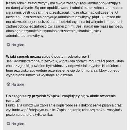
Każdy administrator witryny ma swoje zasady i regulaminy obowiązujące
na danej witrynie. Są one opublikowane i administrator zaleca zapoznanie
się z nimi. Jeśli ktoś ich nie przestrzegał, może otrzymać ostrzeżenie. O
udzieleniu ostrzeżenia decyduje administrator witryny. phpBB Limited nie
ma nic wspólnego z ostrzeżeniami udzielanymi na tej witrynie i nie ponosi
żadnej odpowiedzialności związanej z nimi. Jeśli nadal nie masz jasności,
dlaczego otrzymałeś/otrzymałaś ostrzeżenie, skontaktuj się z
administratorem witryny.
Na górę
W jaki sposób można zgłosić posty moderatorowi?
Jeśli administrator na to zezwolił, w prawym górnym rogu treści posta, który
chcesz zgłosić, powinien być widoczny odpowiedni przycisk. Naciśnięcie
tego przycisku spowoduje przeniesienie cię do formularza, który po jego
wypełnieniu umożliwi wysłanie zgłoszenia.
Na górę
Do czego służy przycisk “Zapisz” znajdujący się w oknie tworzenia
tematu?
Funkcja ta umożliwia zapisanie kopii roboczej i dokończenie pisania oraz
wysłanie w późniejszym czasie. Zapisaną kopię roboczą można wczytać z
poziomu panelu użytkownika.
Na górę