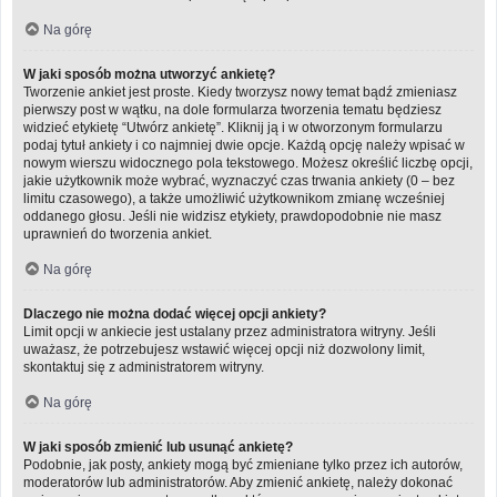
Na górę
W jaki sposób można utworzyć ankietę?
Tworzenie ankiet jest proste. Kiedy tworzysz nowy temat bądź zmieniasz
pierwszy post w wątku, na dole formularza tworzenia tematu będziesz
widzieć etykietę “Utwórz ankietę”. Kliknij ją i w otworzonym formularzu
podaj tytuł ankiety i co najmniej dwie opcje. Każdą opcję należy wpisać w
nowym wierszu widocznego pola tekstowego. Możesz określić liczbę opcji,
jakie użytkownik może wybrać, wyznaczyć czas trwania ankiety (0 – bez
limitu czasowego), a także umożliwić użytkownikom zmianę wcześniej
oddanego głosu. Jeśli nie widzisz etykiety, prawdopodobnie nie masz
uprawnień do tworzenia ankiet.
Na górę
Dlaczego nie można dodać więcej opcji ankiety?
Limit opcji w ankiecie jest ustalany przez administratora witryny. Jeśli
uważasz, że potrzebujesz wstawić więcej opcji niż dozwolony limit,
skontaktuj się z administratorem witryny.
Na górę
W jaki sposób zmienić lub usunąć ankietę?
Podobnie, jak posty, ankiety mogą być zmieniane tylko przez ich autorów,
moderatorów lub administratorów. Aby zmienić ankietę, należy dokonać