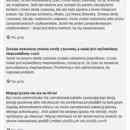
Możliwe, że jest wyświetlany czas z innej strefy czasowej, niż ta, w której
się znajdujesz. Jeśli tak właśnie jest, przejdź do panelu zarządzania
kontem i zmień strefę czasową, tak aby była zgodna z twoim miejscem
pobytu. Np. Europa centralna, Afryka, czy Nowa Zelandia. Zmiana strefy
czasowej, tak jak i większości ustawień, może zostać wykonana tylko przez
zarejestrowanych użytkowników. Jeżeli nie jesteś zarejestrowanym
użytkownikiem – teraz jest dobry moment, by się zarejestrować.
Na górę
Została wykonana zmiana strefy czasowej, a nadal jest wyświetlany
nieprawidłowy czas!
Jeżeli na pewno strefa czasowa została ustawiona prawidłowo, a czas
nadal jest wyświetlany nieprawidłowo, oznacza to, że czas na serwerze
jest ustawiony nieprawidłowo. Poinformuj o tym administratora, by
naprawił problem.
Na górę
Mojego języka nie ma na liście!
Być może administrator nie zainstalował pakietu zawierającego twoją
wersję językową albo nikt jeszcze nie przetłumaczył phpBB3 na twój język.
Zapytaj administratora witryny czy może zainstalować pakiet językowy,
którego potrzebujesz. Jeśli pakiet dla twojego języka nie istnieje, może
spróbujesz go utworzyć. Więcej informacji na ten temat można znaleźć na
stronie internetowej phpBB Limited
phpBB.pl
® lub
phpBB.com
®