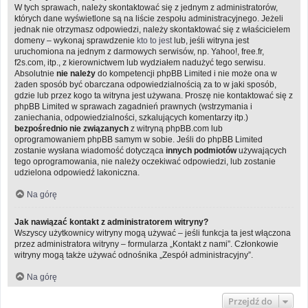
W tych sprawach, należy skontaktować się z jednym z administratorów,
których dane wyświetlone są na liście zespołu administracyjnego. Jeżeli
jednak nie otrzymasz odpowiedzi, należy skontaktować się z właścicielem
domeny – wykonaj sprawdzenie
kto to jest
lub, jeśli witryna jest
uruchomiona na jednym z darmowych serwisów, np. Yahoo!, free.fr,
f2s.com, itp., z kierownictwem lub wydziałem nadużyć tego serwisu.
Absolutnie
nie należy
do kompetencji phpBB Limited i nie może ona w
żaden sposób być obarczana odpowiedzialnością za to w jaki sposób,
gdzie lub przez kogo ta witryna jest używana. Proszę nie kontaktować się z
phpBB Limited w sprawach zagadnień prawnych (wstrzymania i
zaniechania, odpowiedzialności, szkalujących komentarzy itp.)
bezpośrednio nie związanych
z witryną phpBB.com lub
oprogramowaniem phpBB samym w sobie. Jeśli do phpBB Limited
zostanie wysłana wiadomość dotycząca
innych podmiotów
używających
tego oprogramowania, nie należy oczekiwać odpowiedzi, lub zostanie
udzielona odpowiedź lakoniczna.
Na górę
Jak nawiązać kontakt z administratorem witryny?
Wszyscy użytkownicy witryny mogą używać – jeśli funkcja ta jest włączona
przez administratora witryny – formularza „Kontakt z nami”. Członkowie
witryny mogą także używać odnośnika „Zespół administracyjny”.
Na górę
Przejdź do