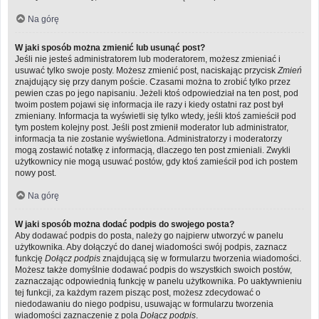
Na górę
W jaki sposób można zmienić lub usunąć post?
Jeśli nie jesteś administratorem lub moderatorem, możesz zmieniać i
usuwać tylko swoje posty. Możesz zmienić post, naciskając przycisk
Zmień
znajdujący się przy danym poście. Czasami można to zrobić tylko przez
pewien czas po jego napisaniu. Jeżeli ktoś odpowiedział na ten post, pod
twoim postem pojawi się informacja ile razy i kiedy ostatni raz post był
zmieniany. Informacja ta wyświetli się tylko wtedy, jeśli ktoś zamieścił pod
tym postem kolejny post. Jeśli post zmienił moderator lub administrator,
informacja ta nie zostanie wyświetlona. Administratorzy i moderatorzy
mogą zostawić notatkę z informacją, dlaczego ten post zmieniali. Zwykli
użytkownicy nie mogą usuwać postów, gdy ktoś zamieścił pod ich postem
nowy post.
Na górę
W jaki sposób można dodać podpis do swojego posta?
Aby dodawać podpis do posta, należy go najpierw utworzyć w panelu
użytkownika. Aby dołączyć do danej wiadomości swój podpis, zaznacz
funkcję
Dołącz podpis
znajdującą się w formularzu tworzenia wiadomości.
Możesz także domyślnie dodawać podpis do wszystkich swoich postów,
zaznaczając odpowiednią funkcję w panelu użytkownika. Po uaktywnieniu
tej funkcji, za każdym razem pisząc post, możesz zdecydować o
niedodawaniu do niego podpisu, usuwając w formularzu tworzenia
wiadomości zaznaczenie z pola
Dołącz podpis
.