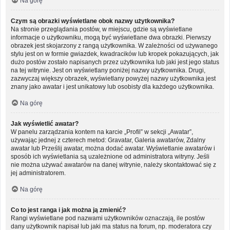
Na górę
Czym są obrazki wyświetlane obok nazwy użytkownika?
Na stronie przeglądania postów, w miejscu, gdzie są wyświetlane
informacje o użytkowniku, mogą być wyświetlane dwa obrazki. Pierwszy
obrazek jest skojarzony z rangą użytkownika. W zależności od używanego
stylu jest on w formie gwiazdek, kwadracików lub kropek pokazujących, jak
dużo postów zostało napisanych przez użytkownika lub jaki jest jego status
na tej witrynie. Jest on wyświetlany poniżej nazwy użytkownika. Drugi,
zazwyczaj większy obrazek, wyświetlany powyżej nazwy użytkownika jest
znany jako awatar i jest unikatowy lub osobisty dla każdego użytkownika.
Na górę
Jak wyświetlić awatar?
W panelu zarządzania kontem na karcie „Profil” w sekcji „Awatar”,
używając jednej z czterech metod: Gravatar, Galeria awatarów, Zdalny
awatar lub Prześlij awatar, można dodać awatar. Wyświetlanie awatarów i
sposób ich wyświetlania są uzależnione od administratora witryny. Jeśli
nie można używać awatarów na danej witrynie, należy skontaktować się z
jej administratorem.
Na górę
Co to jest ranga i jak można ją zmienić?
Rangi wyświetlane pod nazwami użytkowników oznaczają, ile postów
dany użytkownik napisał lub jaki ma status na forum, np. moderatora czy