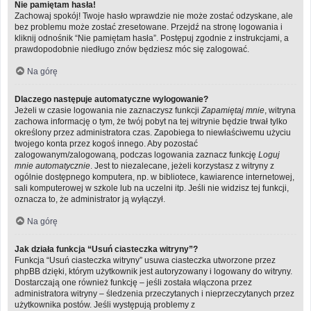
Nie pamiętam hasła!
Zachowaj spokój! Twoje hasło wprawdzie nie może zostać odzyskane, ale
bez problemu może zostać zresetowane. Przejdź na stronę logowania i
kliknij odnośnik “Nie pamiętam hasła”. Postępuj zgodnie z instrukcjami, a
prawdopodobnie niedługo znów będziesz móc się zalogować.
Na górę
Dlaczego następuje automatyczne wylogowanie?
Jeżeli w czasie logowania nie zaznaczysz funkcji
Zapamiętaj mnie
, witryna
zachowa informację o tym, że twój pobyt na tej witrynie będzie trwał tylko
określony przez administratora czas. Zapobiega to niewłaściwemu użyciu
twojego konta przez kogoś innego. Aby pozostać
zalogowanym/zalogowaną, podczas logowania zaznacz funkcję
Loguj
mnie automatycznie
. Jest to niezalecane, jeżeli korzystasz z witryny z
ogólnie dostępnego komputera, np. w bibliotece, kawiarence internetowej,
sali komputerowej w szkole lub na uczelni itp. Jeśli nie widzisz tej funkcji,
oznacza to, że administrator ją wyłączył.
Na górę
Jak działa funkcja “Usuń ciasteczka witryny”?
Funkcja “Usuń ciasteczka witryny” usuwa ciasteczka utworzone przez
phpBB dzięki, którym użytkownik jest autoryzowany i logowany do witryny.
Dostarczają one również funkcję – jeśli została włączona przez
administratora witryny – śledzenia przeczytanych i nieprzeczytanych przez
użytkownika postów. Jeśli występują problemy z