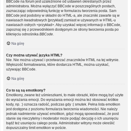
BBCode na forum jest uzależnione od ustawień określanych przez
administratora. Można wyłączyć BBCode w poszczególnych postach,
zaznaczając odpowiednią funkcję w formularzu tworzenia posta. Sam
BBCode jest podobny w składni do HTML-a, ale znaczniki zawarte są w
nawiasach kwadratowych [przykład] zamiast w używanych w HTML-u
nawiasach ostrych <przykład>. Aby uzyskać więcej informacji o BBCode,
zapoznaj się z przewodnikiem dostępnym ze strony tworzenia posta po
kliknięciu odnośnika
BBCode
.
Na górę
Czy można używać języka HTML?
Nie. Nie można używać i przetwarzać znaczników HTML na tej witrynie.
Większość formatowania, które dostarcza HTML, można uzyskać,
używając BBCode.
Na górę
Co to są są emotikony?
Emotikony, zwane też uśmieszkami, to małe obrazki, które mogą być użyte
do wyrażania emocji. Do wyrażania emocji można też stosować krótkie
kody, np. :) oznacza radość, podczas gdy :( smutek. Pełna lista emotikon
jest dostępna z poziomu formularza tworzenia wiadomości. Nie należy
jednak nadmiernie używać emotikon, gdyż mogą spowodować, że post
stanie się nieczytelny i moderator może podjąć decyzję o ich usunięciu
bądź też usunięciu całego posta. Administrator witryny może określić
dopuszczalny limit emotikon w poście.