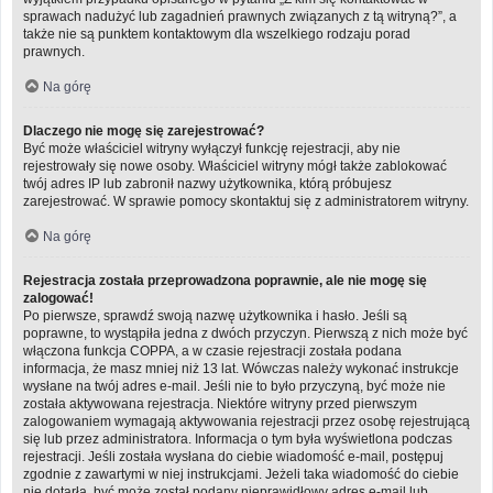
sprawach nadużyć lub zagadnień prawnych związanych z tą witryną?”, a
także nie są punktem kontaktowym dla wszelkiego rodzaju porad
prawnych.
Na górę
Dlaczego nie mogę się zarejestrować?
Być może właściciel witryny wyłączył funkcję rejestracji, aby nie
rejestrowały się nowe osoby. Właściciel witryny mógł także zablokować
twój adres IP lub zabronił nazwy użytkownika, którą próbujesz
zarejestrować. W sprawie pomocy skontaktuj się z administratorem witryny.
Na górę
Rejestracja została przeprowadzona poprawnie, ale nie mogę się
zalogować!
Po pierwsze, sprawdź swoją nazwę użytkownika i hasło. Jeśli są
poprawne, to wystąpiła jedna z dwóch przyczyn. Pierwszą z nich może być
włączona funkcja COPPA, a w czasie rejestracji została podana
informacja, że masz mniej niż 13 lat. Wówczas należy wykonać instrukcje
wysłane na twój adres e-mail. Jeśli nie to było przyczyną, być może nie
została aktywowana rejestracja. Niektóre witryny przed pierwszym
zalogowaniem wymagają aktywowania rejestracji przez osobę rejestrującą
się lub przez administratora. Informacja o tym była wyświetlona podczas
rejestracji. Jeśli została wysłana do ciebie wiadomość e-mail, postępuj
zgodnie z zawartymi w niej instrukcjami. Jeżeli taka wiadomość do ciebie
nie dotarła, być może został podany nieprawidłowy adres e-mail lub