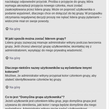
naciskając odpowiedni przycisk. Prośba o przyjęcie do grupy, która
wymaga akceptacji przyjęcia nowego członka, musi zostać
zaakceptowana przez lidera grupy. Może on poprosić użytkownika o
podanie wyjaśnień, dlaczego chce on dołączyć do tej grupy. W przypadku
otrzymania negatywnej decyzji proszę nie nękać lidera grupy pytaniami –
widocznie miał on swoje powody.
Na górę
W jaki sposób można zostać liderem grupy?
Lidera grupy zazwyczaj mianuje administrator witryny podczas tworzenia
grupy. Jeśli chcesz utworzyć grupę użytkowników, skontaktuj się z
administratorem, wysyłając do niego prywatną wiadomość.
Na górę
Dlaczego niektóre nazwy użytkowników są wyświetlane innymi
kolorami?
Możliwe, że administrator witryny przypisał kolor członkom grupy, aby
ułatwić identyfikowanie członków tej grupy.
Na górę
Co to jest “Domyślna grupa użytkownika”?
Jeżeli użytkownik jest członkiem kilku grup, jego domyślna grupa jest
używana do określenia, jaki kolor i ranga będzie domyślnie dla niego
wyświetlana. Administrator witryny może nadać użytkownikowi