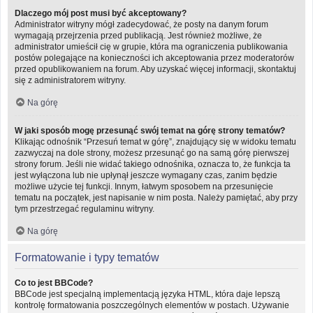
Dlaczego mój post musi być akceptowany?
Administrator witryny mógł zadecydować, że posty na danym forum
wymagają przejrzenia przed publikacją. Jest również możliwe, że
administrator umieścił cię w grupie, która ma ograniczenia publikowania
postów polegające na konieczności ich akceptowania przez moderatorów
przed opublikowaniem na forum. Aby uzyskać więcej informacji, skontaktuj
się z administratorem witryny.
Na górę
W jaki sposób mogę przesunąć swój temat na górę strony tematów?
Klikając odnośnik “Przesuń temat w górę”, znajdujący się w widoku tematu
zazwyczaj na dole strony, możesz przesunąć go na samą górę pierwszej
strony forum. Jeśli nie widać takiego odnośnika, oznacza to, że funkcja ta
jest wyłączona lub nie upłynął jeszcze wymagany czas, zanim będzie
możliwe użycie tej funkcji. Innym, łatwym sposobem na przesunięcie
tematu na początek, jest napisanie w nim posta. Należy pamiętać, aby przy
tym przestrzegać regulaminu witryny.
Na górę
Formatowanie i typy tematów
Co to jest BBCode?
BBCode jest specjalną implementacją języka HTML, która daje lepszą
kontrolę formatowania poszczególnych elementów w postach. Używanie