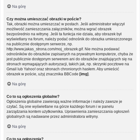
Na górę
Czy można umieszczać obrazki w poście?
Tak, obrazki można umieszczać w postach. Jeśli administrator włączył
możliwość zamieszczania załączników, można wgrać obrazek
bezpośrednio na witrynę. Jeśli ta funkcja nie działa, aby obrazek był
wyświetlany na forum, należy podać odnośnik do obrazka umieszczonego
na publicznie dostępnym serwerze, np.
http://www.jakas_strona.com/moj_obrazek.gif. Nie można podawać
odnośników do obrazków zapisanych na prywatnym komputerze, chyba że
jest publicznie dostępnym serwerem ani do obrazków znajdujących się na
stronach wymagających autoryzacji, takich jak, np. skrzynki pocztowe na
Gmail lub Yahoo! oraz stronach chronionych hasłem. Aby umieścić
obrazek w poście, użyj znacznika BBCode
[img]
.
Na górę
Co to są ogłoszenia globalne?
Ogłoszenia globalne zawierają ważne informacje i należy zawsze je
czytać. Są one wyświetlane na górze każdego forum i w panelu
zarządzania kontem użytkownika. Uprawnienia zamieszczania ogłoszeń
globalnych są nadawane przez administratora witryny.
Na górę
Co to są ogłoszenia?