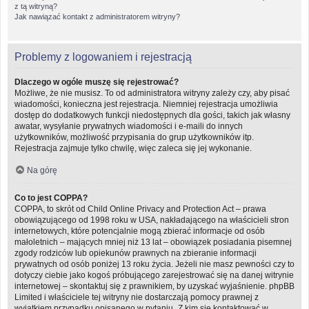
z tą witryną?
Jak nawiązać kontakt z administratorem witryny?
Problemy z logowaniem i rejestracją
Dlaczego w ogóle muszę się rejestrować?
Możliwe, że nie musisz. To od administratora witryny zależy czy, aby pisać
wiadomości, konieczna jest rejestracja. Niemniej rejestracja umożliwia
dostęp do dodatkowych funkcji niedostępnych dla gości, takich jak własny
awatar, wysyłanie prywatnych wiadomości i e-maili do innych
użytkowników, możliwość przypisania do grup użytkowników itp.
Rejestracja zajmuje tylko chwilę, więc zaleca się jej wykonanie.
Na górę
Co to jest COPPA?
COPPA, to skrót od Child Online Privacy and Protection Act – prawa
obowiązującego od 1998 roku w USA, nakładającego na właścicieli stron
internetowych, które potencjalnie mogą zbierać informacje od osób
małoletnich – mających mniej niż 13 lat – obowiązek posiadania pisemnej
zgody rodziców lub opiekunów prawnych na zbieranie informacji
prywatnych od osób poniżej 13 roku życia. Jeżeli nie masz pewności czy to
dotyczy ciebie jako kogoś próbującego zarejestrować się na danej witrynie
internetowej – skontaktuj się z prawnikiem, by uzyskać wyjaśnienie. phpBB
Limited i właściciele tej witryny nie dostarczają pomocy prawnej z
wyjątkiem przypadku opisanego w pytaniu „Z kim się kontaktować w