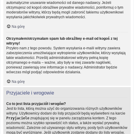
automatyczne usuwanie wiadomości od danego nadawcy. Jeżeli
otrzymujesz od kogoś obraźliwe prywatne wiadomości, poinformuj o tym
moderatorów witryny, którzy będą mogli zabronić takiemu użytkownikowi
wysyłania jakichkolwiek prywatnych wiadomości.
Na górę
Otrzymałem/otrzymałam spam lub obraźliwy e-mail od kogoś z tej
witryny!
Przykro nam z tego powodu. System wysyłania e-maili witryny zawiera
zabezpieczenia umożliwiające wytropienie użytkowników, którzy wysyłają
takie wiadomości. Prześlij administratorowi witryny pełną kopię
otrzymanego e-maila – ważne, aby były w niej zawarte nagłówki,
ponieważ zawierają one informacje o nadawcy. Administrator będzie
wówczas mógł podjąć odpowiednie działania.
Na górę
Przyjaciele i wrogowie
Co to jest lista przyjaciół i wrogów?
Jest to lista, którą można użyć do organizowania różnych użytkowników
witryny. Użytkownicy dodani do listy przyjaciół będą wyświetleni na karcie
Przyjaciele
znajdującej się w panelu zarządzania kontem. Z tego
poziomu można szybko sprawdzić ich status, a także wysłać prywatną
wiadomość. Zależnie od używanego stylu witryny, posty tych użytkowników
mogą być wyróżniane. Jeśli użytkownik zostanie dodany do listy wrogów,