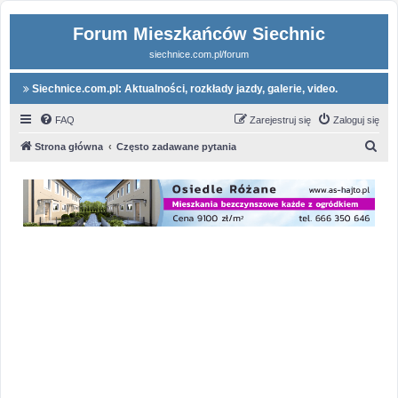
Forum Mieszkańców Siechnic
siechnice.com.pl/forum
Siechnice.com.pl: Aktualności, rozkłady jazdy, galerie, video.
FAQ
Zarejestruj się
Zaloguj się
S
Strona główna
Często zadawane pytania
z
u
k
a
j