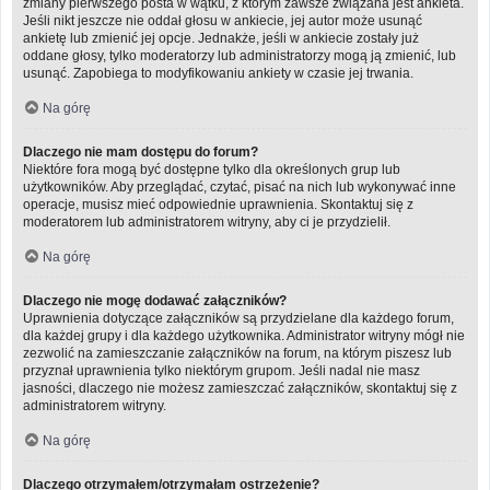
zmiany pierwszego posta w wątku, z którym zawsze związana jest ankieta.
Jeśli nikt jeszcze nie oddał głosu w ankiecie, jej autor może usunąć
ankietę lub zmienić jej opcje. Jednakże, jeśli w ankiecie zostały już
oddane głosy, tylko moderatorzy lub administratorzy mogą ją zmienić, lub
usunąć. Zapobiega to modyfikowaniu ankiety w czasie jej trwania.
Na górę
Dlaczego nie mam dostępu do forum?
Niektóre fora mogą być dostępne tylko dla określonych grup lub
użytkowników. Aby przeglądać, czytać, pisać na nich lub wykonywać inne
operacje, musisz mieć odpowiednie uprawnienia. Skontaktuj się z
moderatorem lub administratorem witryny, aby ci je przydzielił.
Na górę
Dlaczego nie mogę dodawać załączników?
Uprawnienia dotyczące załączników są przydzielane dla każdego forum,
dla każdej grupy i dla każdego użytkownika. Administrator witryny mógł nie
zezwolić na zamieszczanie załączników na forum, na którym piszesz lub
przyznał uprawnienia tylko niektórym grupom. Jeśli nadal nie masz
jasności, dlaczego nie możesz zamieszczać załączników, skontaktuj się z
administratorem witryny.
Na górę
Dlaczego otrzymałem/otrzymałam ostrzeżenie?