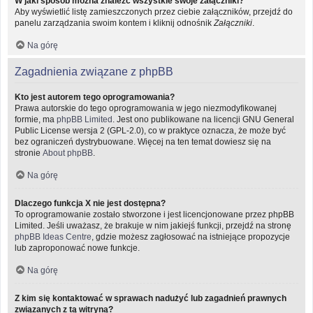
W jaki sposób można znaleźć wszystkie swoje załączniki?
Aby wyświetlić listę zamieszczonych przez ciebie załączników, przejdź do
panelu zarządzania swoim kontem i kliknij odnośnik
Załączniki
.
Na górę
Zagadnienia związane z phpBB
Kto jest autorem tego oprogramowania?
Prawa autorskie do tego oprogramowania w jego niezmodyfikowanej
formie, ma
phpBB Limited
. Jest ono publikowane na licencji GNU General
Public License wersja 2 (GPL-2.0), co w praktyce oznacza, że może być
bez ograniczeń dystrybuowane. Więcej na ten temat dowiesz się na
stronie
About phpBB
.
Na górę
Dlaczego funkcja X nie jest dostępna?
To oprogramowanie zostało stworzone i jest licencjonowane przez phpBB
Limited. Jeśli uważasz, że brakuje w nim jakiejś funkcji, przejdź na stronę
phpBB Ideas Centre
, gdzie możesz zagłosować na istniejące propozycje
lub zaproponować nowe funkcje.
Na górę
Z kim się kontaktować w sprawach nadużyć lub zagadnień prawnych
związanych z tą witryną?