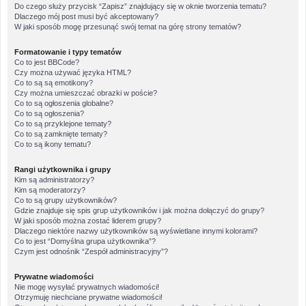
Do czego służy przycisk “Zapisz” znajdujący się w oknie tworzenia tematu?
Dlaczego mój post musi być akceptowany?
W jaki sposób mogę przesunąć swój temat na górę strony tematów?
Formatowanie i typy tematów
Co to jest BBCode?
Czy można używać języka HTML?
Co to są są emotikony?
Czy można umieszczać obrazki w poście?
Co to są ogłoszenia globalne?
Co to są ogłoszenia?
Co to są przyklejone tematy?
Co to są zamknięte tematy?
Co to są ikony tematu?
Rangi użytkownika i grupy
Kim są administratorzy?
Kim są moderatorzy?
Co to są grupy użytkowników?
Gdzie znajduje się spis grup użytkowników i jak można dołączyć do grupy?
W jaki sposób można zostać liderem grupy?
Dlaczego niektóre nazwy użytkowników są wyświetlane innymi kolorami?
Co to jest “Domyślna grupa użytkownika”?
Czym jest odnośnik “Zespół administracyjny”?
Prywatne wiadomości
Nie mogę wysyłać prywatnych wiadomości!
Otrzymuję niechciane prywatne wiadomości!