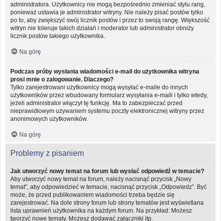
administratora. Użytkownicy nie mogą bezpośrednio zmieniać stylu rang,
ponieważ ustawia je administrator witryny. Nie należy pisać postów tylko
po to, aby zwiększyć swój licznik postów i przez to swoją rangę. Większość
witryn nie toleruje takich działań i moderator lub administrator obniży
licznik postów takiego użytkownika.
Na górę
Podczas próby wysłania wiadomości e-mail do użytkownika witryna
prosi mnie o zalogowanie. Dlaczego?
Tylko zarejestrowani użytkownicy mogą wysyłać e-maile do innych
użytkowników przez wbudowany formularz wysyłania e-maili i tylko wtedy,
jeżeli administrator włączył tę funkcję. Ma to zabezpieczać przed
nieprawidłowym używaniem systemu poczty elektronicznej witryny przez
anonimowych użytkowników.
Na górę
Problemy z pisaniem
Jak utworzyć nowy temat na forum lub wysłać odpowiedź w temacie?
Aby utworzyć nowy temat na forum, należy nacisnąć przycisk „Nowy
temat”, aby odpowiedzieć w temacie, nacisnąć przycisk „Odpowiedz”. Być
może, że przed publikowaniem wiadomości trzeba będzie się
zarejestrować. Na dole strony forum lub strony tematów jest wyświetlana
lista uprawnień użytkownika na każdym forum. Na przykład: Możesz
tworzyć nowe tematy, Możesz dodawać załączniki itp.