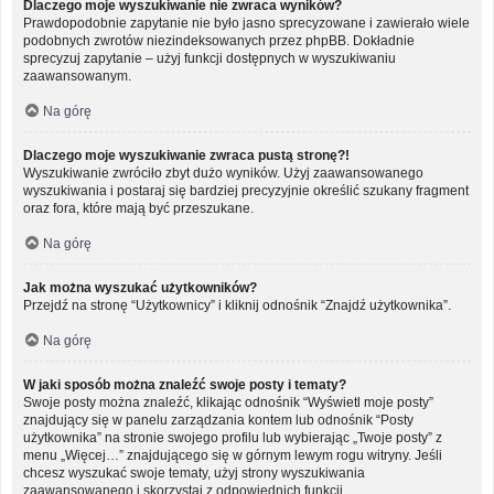
Dlaczego moje wyszukiwanie nie zwraca wyników?
Prawdopodobnie zapytanie nie było jasno sprecyzowane i zawierało wiele
podobnych zwrotów niezindeksowanych przez phpBB. Dokładnie
sprecyzuj zapytanie – użyj funkcji dostępnych w wyszukiwaniu
zaawansowanym.
Na górę
Dlaczego moje wyszukiwanie zwraca pustą stronę?!
Wyszukiwanie zwróciło zbyt dużo wyników. Użyj zaawansowanego
wyszukiwania i postaraj się bardziej precyzyjnie określić szukany fragment
oraz fora, które mają być przeszukane.
Na górę
Jak można wyszukać użytkowników?
Przejdź na stronę “Użytkownicy” i kliknij odnośnik “Znajdź użytkownika”.
Na górę
W jaki sposób można znaleźć swoje posty i tematy?
Swoje posty można znaleźć, klikając odnośnik “Wyświetl moje posty”
znajdujący się w panelu zarządzania kontem lub odnośnik “Posty
użytkownika” na stronie swojego profilu lub wybierając „Twoje posty” z
menu „Więcej…” znajdującego się w górnym lewym rogu witryny. Jeśli
chcesz wyszukać swoje tematy, użyj strony wyszukiwania
zaawansowanego i skorzystaj z odpowiednich funkcji.