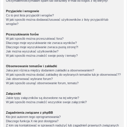
Otrzymałem/otrzymałam spam lub obraźliwy e-mail od kogoś z tej witryny!
Przyjaciele i wrogowie
Co to jest lista przyjaciół i wrogów?
W jaki sposób można dodawać/usuwać użytkowników z listy przyjaciół lub
wrogów?
Przeszukiwanie forów
W jaki sposób można przeszukiwać fora?
Dlaczego moje wyszukiwanie nie zwraca wyników?
Dlaczego moje wyszukiwanie zwraca pustą stronę?!
Jak można wyszukać użytkowników?
W jaki sposób można znaleźć swoje posty i tematy?
Obserwowanie tematów i zakładki
Jaka jest różnica między dodaniem zakładki a obserwowaniem?
W jaki sposób można dodać zakładkę do wybranych tematów lub je obserwować??
Jak obserwować wybrane forum?
W jaki sposób usunąć obserwowanie forum, tematu?
Załączniki
Jakie typy załączników są dozwolone na tej witrynie?
W jaki sposób można znaleźć wszystkie swoje załączniki?
Zagadnienia związane z phpBB
Kto jest autorem tego oprogramowania?
Dlaczego funkcja X nie jest dostępna?
Z kim się kontaktować w sprawach nadużyć lub zagadnień prawnych związanych