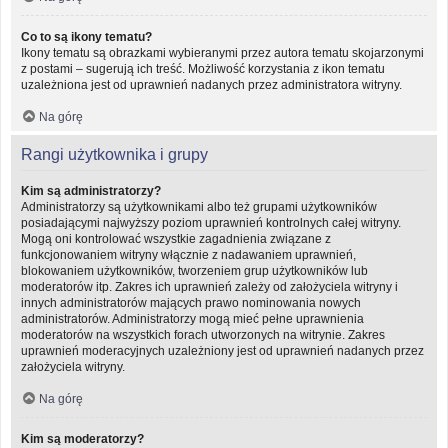
Co to są ikony tematu?
Ikony tematu są obrazkami wybieranymi przez autora tematu skojarzonymi
z postami – sugerują ich treść. Możliwość korzystania z ikon tematu
uzależniona jest od uprawnień nadanych przez administratora witryny.
Na górę
Rangi użytkownika i grupy
Kim są administratorzy?
Administratorzy są użytkownikami albo też grupami użytkowników
posiadającymi najwyższy poziom uprawnień kontrolnych całej witryny.
Mogą oni kontrolować wszystkie zagadnienia związane z
funkcjonowaniem witryny włącznie z nadawaniem uprawnień,
blokowaniem użytkowników, tworzeniem grup użytkowników lub
moderatorów itp. Zakres ich uprawnień zależy od założyciela witryny i
innych administratorów mających prawo nominowania nowych
administratorów. Administratorzy mogą mieć pełne uprawnienia
moderatorów na wszystkich forach utworzonych na witrynie. Zakres
uprawnień moderacyjnych uzależniony jest od uprawnień nadanych przez
założyciela witryny.
Na górę
Kim są moderatorzy?