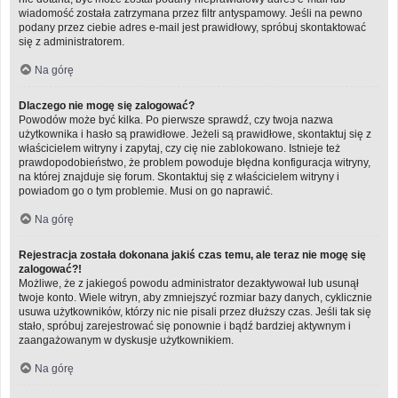
wiadomość została zatrzymana przez filtr antyspamowy. Jeśli na pewno
podany przez ciebie adres e-mail jest prawidłowy, spróbuj skontaktować
się z administratorem.
Na górę
Dlaczego nie mogę się zalogować?
Powodów może być kilka. Po pierwsze sprawdź, czy twoja nazwa
użytkownika i hasło są prawidłowe. Jeżeli są prawidłowe, skontaktuj się z
właścicielem witryny i zapytaj, czy cię nie zablokowano. Istnieje też
prawdopodobieństwo, że problem powoduje błędna konfiguracja witryny,
na której znajduje się forum. Skontaktuj się z właścicielem witryny i
powiadom go o tym problemie. Musi on go naprawić.
Na górę
Rejestracja została dokonana jakiś czas temu, ale teraz nie mogę się
zalogować?!
Możliwe, że z jakiegoś powodu administrator dezaktywował lub usunął
twoje konto. Wiele witryn, aby zmniejszyć rozmiar bazy danych, cyklicznie
usuwa użytkowników, którzy nic nie pisali przez dłuższy czas. Jeśli tak się
stało, spróbuj zarejestrować się ponownie i bądź bardziej aktywnym i
zaangażowanym w dyskusje użytkownikiem.
Na górę