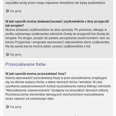
wszystkie posty przez niego napisane domyślnie nie będą wyświetlane.
Na górę
W jaki sposób można dodawać/usuwać użytkowników z listy przyjaciół
lub wrogów?
Można dodawać użytkowników na dwa sposoby. Po pierwsze, klikając w
profilu wybranego użytkownika odnośnik
Dodaj do przyjaciół
lub
Dodaj do
wrogów
. Po drugie, przejść do panelu zarządzania swoim kontem i tam na
karcie
Przyjaciele i wrogowie
wprowadzić odpowiednie dane użytkownika.
Na tej samej karcie można także usuwać użytkowników z list.
Na górę
Przeszukiwanie forów
W jaki sposób można przeszukiwać fora?
Należy wprowadzić poszukiwaną frazę w pole wyszukiwania znajdujące
się na stronie wykazu forów, a także stronach forów i tematów. W celu
uzyskania zaawansowanych funkcji wyszukiwania należy kliknąć odnośnik
“Wyszukiwanie zaawansowane” dostępny na wszystkich stronach witryny.
Rozmieszczenie elementów sterujących mechanizmem wyszukiwania
może zależeć od używanego stylu.
Na górę