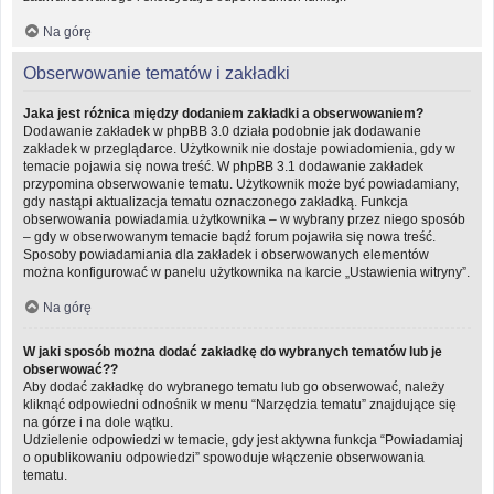
Na górę
Obserwowanie tematów i zakładki
Jaka jest różnica między dodaniem zakładki a obserwowaniem?
Dodawanie zakładek w phpBB 3.0 działa podobnie jak dodawanie
zakładek w przeglądarce. Użytkownik nie dostaje powiadomienia, gdy w
temacie pojawia się nowa treść. W phpBB 3.1 dodawanie zakładek
przypomina obserwowanie tematu. Użytkownik może być powiadamiany,
gdy nastąpi aktualizacja tematu oznaczonego zakładką. Funkcja
obserwowania powiadamia użytkownika – w wybrany przez niego sposób
– gdy w obserwowanym temacie bądź forum pojawiła się nowa treść.
Sposoby powiadamiania dla zakładek i obserwowanych elementów
można konfigurować w panelu użytkownika na karcie „Ustawienia witryny”.
Na górę
W jaki sposób można dodać zakładkę do wybranych tematów lub je
obserwować??
Aby dodać zakładkę do wybranego tematu lub go obserwować, należy
kliknąć odpowiedni odnośnik w menu “Narzędzia tematu” znajdujące się
na górze i na dole wątku.
Udzielenie odpowiedzi w temacie, gdy jest aktywna funkcja “Powiadamiaj
o opublikowaniu odpowiedzi” spowoduje włączenie obserwowania
tematu.