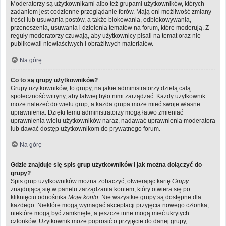
Moderatorzy są użytkownikami albo też grupami użytkowników, których
zadaniem jest codzienne przeglądanie forów. Mają oni możliwość zmiany
treści lub usuwania postów, a także blokowania, odblokowywania,
przenoszenia, usuwania i dzielenia tematów na forum, które moderują. Z
reguły moderatorzy czuwają, aby użytkownicy pisali na temat oraz nie
publikowali niewłaściwych i obraźliwych materiałów.
Na górę
Co to są grupy użytkowników?
Grupy użytkowników, to grupy, na jakie administratorzy dzielą całą
społeczność witryny, aby łatwiej było nimi zarządzać. Każdy użytkownik
może należeć do wielu grup, a każda grupa może mieć swoje własne
uprawnienia. Dzięki temu administratorzy mogą łatwo zmieniać
uprawnienia wielu użytkowników naraz, nadawać uprawnienia moderatora
lub dawać dostęp użytkownikom do prywatnego forum.
Na górę
Gdzie znajduje się spis grup użytkowników i jak można dołączyć do
grupy?
Spis grup użytkowników można zobaczyć, otwierając kartę
Grupy
znajdującą się w panelu zarządzania kontem, który otwiera się po
kliknięciu odnośnika
Moje konto
. Nie wszystkie grupy są dostępne dla
każdego. Niektóre mogą wymagać akceptacji przyjęcia nowego członka,
niektóre mogą być zamknięte, a jeszcze inne mogą mieć ukrytych
członków. Użytkownik może poprosić o przyjęcie do danej grupy,