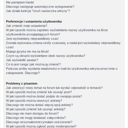
Nie pamiętam hasła!
Dlaczego następuje automatyczne wylogowanie?
Jak działa funkcja “Usuń ciasteczka witryny”?
Preferencje i ustawienia użytkownika
Jak zmienić moje ustawienia?
W jaki sposób można zapobiec wyświetlaniu nazwy użytkownika na liście
użytkowników przeglądających forum?
Jest wyświetlany nieprawidłowy czas!
Została wykonana zmiana strefy czasowej, a nadal jest wyświetlany nieprawidłowy
czas!
Mojego języka nie ma na liście!
Czym są obrazki wyświetlane obok nazwy użytkownika?
Jak wyświetlić awatar?
Co to jest ranga i jak można ją zmienić?
Podczas próby wysłania wiadomości e-mail do użytkownika witryna prosi mnie o
zalogowanie. Dlaczego?
Problemy z pisaniem
Jak utworzyć nowy temat na forum lub wysłać odpowiedź w temacie?
W jaki sposób można zmienić lub usunąć post?
W jaki sposób można dodać podpis do swojego posta?
W jaki sposób można utworzyć ankietę?
Dlaczego nie można dodać więcej opcji ankiety?
W jaki sposób zmienić lub usunąć ankietę?
Dlaczego nie mam dostępu do forum?
Dlaczego nie mogę dodawać załączników?
Dlaczego otrzymałem/otrzymałam ostrzeżenie?
W jaki sposób można zgłosić posty moderatorowi?