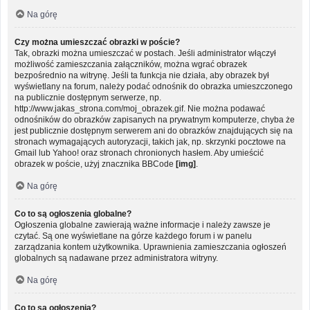
Na górę
Czy można umieszczać obrazki w poście?
Tak, obrazki można umieszczać w postach. Jeśli administrator włączył
możliwość zamieszczania załączników, można wgrać obrazek
bezpośrednio na witrynę. Jeśli ta funkcja nie działa, aby obrazek był
wyświetlany na forum, należy podać odnośnik do obrazka umieszczonego
na publicznie dostępnym serwerze, np.
http://www.jakas_strona.com/moj_obrazek.gif. Nie można podawać
odnośników do obrazków zapisanych na prywatnym komputerze, chyba że
jest publicznie dostępnym serwerem ani do obrazków znajdujących się na
stronach wymagających autoryzacji, takich jak, np. skrzynki pocztowe na
Gmail lub Yahoo! oraz stronach chronionych hasłem. Aby umieścić
obrazek w poście, użyj znacznika BBCode
[img]
.
Na górę
Co to są ogłoszenia globalne?
Ogłoszenia globalne zawierają ważne informacje i należy zawsze je
czytać. Są one wyświetlane na górze każdego forum i w panelu
zarządzania kontem użytkownika. Uprawnienia zamieszczania ogłoszeń
globalnych są nadawane przez administratora witryny.
Na górę
Co to są ogłoszenia?