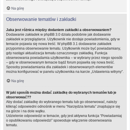
Na górę
Obserwowanie tematów i zakładki
Jaka jest różnica między dodaniem zakładki a obserwowaniem?
Dodawanie zakładek w phpBB 3.0 działa podobnie jak dodawanie
zakładek w przeglądarce. Użytkownik nie dostaje powiadomienia, gdy w
temacie pojawia się nowa treść. W phpBB 3.1 dodawanie zakładek
przypomina obserwowanie tematu. Użytkownik może być powiadamiany,
gdy nastąpi aktualizacja tematu oznaczonego zakładką. Funkcja
obserwowania powiadamia użytkownika – w wybrany przez niego sposób
– gdy w obserwowanym temacie bądź forum pojawiła się nowa treść.
Sposoby powiadamiania dla zakładek i obserwowanych elementów
można konfigurować w panelu użytkownika na karcie „Ustawienia witryny”.
Na górę
W jaki sposób można dodać zakładkę do wybranych tematów lub je
obserwować??
Aby dodać zakładkę do wybranego tematu lub go obserwować, należy
kliknąć odpowiedni odnośnik w menu “Narzędzia tematu” znajdujące się
na górze i na dole wątku.
Udzielenie odpowiedzi w temacie, gdy jest aktywna funkcja “Powiadamiaj
o opublikowaniu odpowiedzi” spowoduje włączenie obserwowania
tematu.