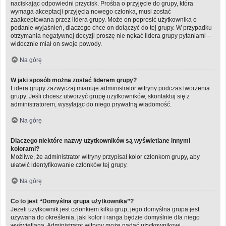
naciskając odpowiedni przycisk. Prośba o przyjęcie do grupy, która
wymaga akceptacji przyjęcia nowego członka, musi zostać
zaakceptowana przez lidera grupy. Może on poprosić użytkownika o
podanie wyjaśnień, dlaczego chce on dołączyć do tej grupy. W przypadku
otrzymania negatywnej decyzji proszę nie nękać lidera grupy pytaniami –
widocznie miał on swoje powody.
Na górę
W jaki sposób można zostać liderem grupy?
Lidera grupy zazwyczaj mianuje administrator witryny podczas tworzenia
grupy. Jeśli chcesz utworzyć grupę użytkowników, skontaktuj się z
administratorem, wysyłając do niego prywatną wiadomość.
Na górę
Dlaczego niektóre nazwy użytkowników są wyświetlane innymi
kolorami?
Możliwe, że administrator witryny przypisał kolor członkom grupy, aby
ułatwić identyfikowanie członków tej grupy.
Na górę
Co to jest “Domyślna grupa użytkownika”?
Jeżeli użytkownik jest członkiem kilku grup, jego domyślna grupa jest
używana do określenia, jaki kolor i ranga będzie domyślnie dla niego
wyświetlana. Administrator witryny może nadać użytkownikowi