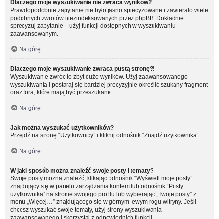
Dlaczego moje wyszukiwanie nie zwraca wyników?
Prawdopodobnie zapytanie nie było jasno sprecyzowane i zawierało wiele
podobnych zwrotów niezindeksowanych przez phpBB. Dokładnie
sprecyzuj zapytanie – użyj funkcji dostępnych w wyszukiwaniu
zaawansowanym.
Na górę
Dlaczego moje wyszukiwanie zwraca pustą stronę?!
Wyszukiwanie zwróciło zbyt dużo wyników. Użyj zaawansowanego
wyszukiwania i postaraj się bardziej precyzyjnie określić szukany fragment
oraz fora, które mają być przeszukane.
Na górę
Jak można wyszukać użytkowników?
Przejdź na stronę “Użytkownicy” i kliknij odnośnik “Znajdź użytkownika”.
Na górę
W jaki sposób można znaleźć swoje posty i tematy?
Swoje posty można znaleźć, klikając odnośnik “Wyświetl moje posty”
znajdujący się w panelu zarządzania kontem lub odnośnik “Posty
użytkownika” na stronie swojego profilu lub wybierając „Twoje posty” z
menu „Więcej…” znajdującego się w górnym lewym rogu witryny. Jeśli
chcesz wyszukać swoje tematy, użyj strony wyszukiwania
zaawansowanego i skorzystaj z odpowiednich funkcji.