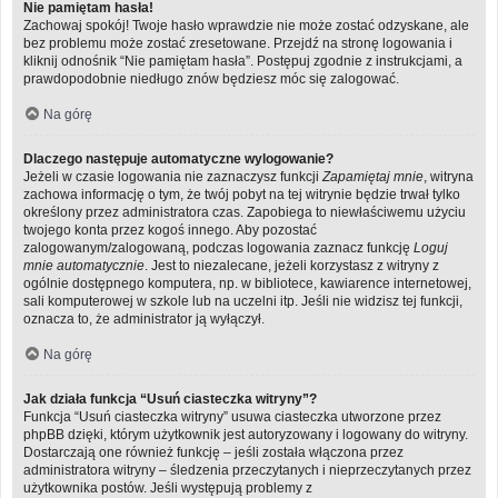
Nie pamiętam hasła!
Zachowaj spokój! Twoje hasło wprawdzie nie może zostać odzyskane, ale
bez problemu może zostać zresetowane. Przejdź na stronę logowania i
kliknij odnośnik “Nie pamiętam hasła”. Postępuj zgodnie z instrukcjami, a
prawdopodobnie niedługo znów będziesz móc się zalogować.
Na górę
Dlaczego następuje automatyczne wylogowanie?
Jeżeli w czasie logowania nie zaznaczysz funkcji
Zapamiętaj mnie
, witryna
zachowa informację o tym, że twój pobyt na tej witrynie będzie trwał tylko
określony przez administratora czas. Zapobiega to niewłaściwemu użyciu
twojego konta przez kogoś innego. Aby pozostać
zalogowanym/zalogowaną, podczas logowania zaznacz funkcję
Loguj
mnie automatycznie
. Jest to niezalecane, jeżeli korzystasz z witryny z
ogólnie dostępnego komputera, np. w bibliotece, kawiarence internetowej,
sali komputerowej w szkole lub na uczelni itp. Jeśli nie widzisz tej funkcji,
oznacza to, że administrator ją wyłączył.
Na górę
Jak działa funkcja “Usuń ciasteczka witryny”?
Funkcja “Usuń ciasteczka witryny” usuwa ciasteczka utworzone przez
phpBB dzięki, którym użytkownik jest autoryzowany i logowany do witryny.
Dostarczają one również funkcję – jeśli została włączona przez
administratora witryny – śledzenia przeczytanych i nieprzeczytanych przez
użytkownika postów. Jeśli występują problemy z