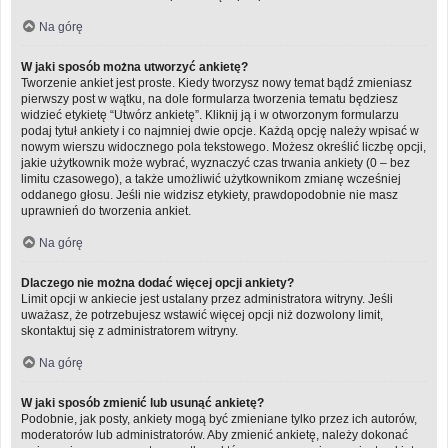
Na górę
W jaki sposób można utworzyć ankietę?
Tworzenie ankiet jest proste. Kiedy tworzysz nowy temat bądź zmieniasz
pierwszy post w wątku, na dole formularza tworzenia tematu będziesz
widzieć etykietę “Utwórz ankietę”. Kliknij ją i w otworzonym formularzu
podaj tytuł ankiety i co najmniej dwie opcje. Każdą opcję należy wpisać w
nowym wierszu widocznego pola tekstowego. Możesz określić liczbę opcji,
jakie użytkownik może wybrać, wyznaczyć czas trwania ankiety (0 – bez
limitu czasowego), a także umożliwić użytkownikom zmianę wcześniej
oddanego głosu. Jeśli nie widzisz etykiety, prawdopodobnie nie masz
uprawnień do tworzenia ankiet.
Na górę
Dlaczego nie można dodać więcej opcji ankiety?
Limit opcji w ankiecie jest ustalany przez administratora witryny. Jeśli
uważasz, że potrzebujesz wstawić więcej opcji niż dozwolony limit,
skontaktuj się z administratorem witryny.
Na górę
W jaki sposób zmienić lub usunąć ankietę?
Podobnie, jak posty, ankiety mogą być zmieniane tylko przez ich autorów,
moderatorów lub administratorów. Aby zmienić ankietę, należy dokonać