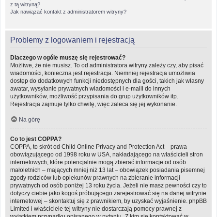
z tą witryną?
Jak nawiązać kontakt z administratorem witryny?
Problemy z logowaniem i rejestracją
Dlaczego w ogóle muszę się rejestrować?
Możliwe, że nie musisz. To od administratora witryny zależy czy, aby pisać
wiadomości, konieczna jest rejestracja. Niemniej rejestracja umożliwia
dostęp do dodatkowych funkcji niedostępnych dla gości, takich jak własny
awatar, wysyłanie prywatnych wiadomości i e-maili do innych
użytkowników, możliwość przypisania do grup użytkowników itp.
Rejestracja zajmuje tylko chwilę, więc zaleca się jej wykonanie.
Na górę
Co to jest COPPA?
COPPA, to skrót od Child Online Privacy and Protection Act – prawa
obowiązującego od 1998 roku w USA, nakładającego na właścicieli stron
internetowych, które potencjalnie mogą zbierać informacje od osób
małoletnich – mających mniej niż 13 lat – obowiązek posiadania pisemnej
zgody rodziców lub opiekunów prawnych na zbieranie informacji
prywatnych od osób poniżej 13 roku życia. Jeżeli nie masz pewności czy to
dotyczy ciebie jako kogoś próbującego zarejestrować się na danej witrynie
internetowej – skontaktuj się z prawnikiem, by uzyskać wyjaśnienie. phpBB
Limited i właściciele tej witryny nie dostarczają pomocy prawnej z
wyjątkiem przypadku opisanego w pytaniu „Z kim się kontaktować w