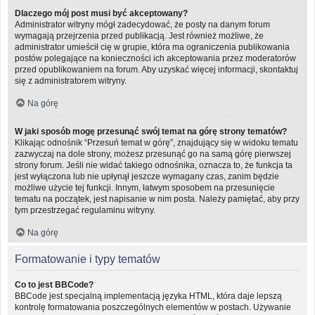
Dlaczego mój post musi być akceptowany?
Administrator witryny mógł zadecydować, że posty na danym forum
wymagają przejrzenia przed publikacją. Jest również możliwe, że
administrator umieścił cię w grupie, która ma ograniczenia publikowania
postów polegające na konieczności ich akceptowania przez moderatorów
przed opublikowaniem na forum. Aby uzyskać więcej informacji, skontaktuj
się z administratorem witryny.
Na górę
W jaki sposób mogę przesunąć swój temat na górę strony tematów?
Klikając odnośnik “Przesuń temat w górę”, znajdujący się w widoku tematu
zazwyczaj na dole strony, możesz przesunąć go na samą górę pierwszej
strony forum. Jeśli nie widać takiego odnośnika, oznacza to, że funkcja ta
jest wyłączona lub nie upłynął jeszcze wymagany czas, zanim będzie
możliwe użycie tej funkcji. Innym, łatwym sposobem na przesunięcie
tematu na początek, jest napisanie w nim posta. Należy pamiętać, aby przy
tym przestrzegać regulaminu witryny.
Na górę
Formatowanie i typy tematów
Co to jest BBCode?
BBCode jest specjalną implementacją języka HTML, która daje lepszą
kontrolę formatowania poszczególnych elementów w postach. Używanie