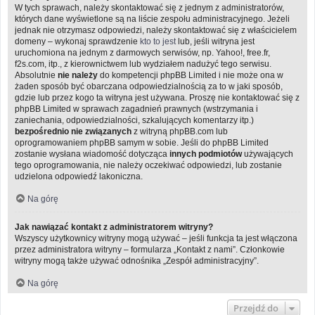
W tych sprawach, należy skontaktować się z jednym z administratorów,
których dane wyświetlone są na liście zespołu administracyjnego. Jeżeli
jednak nie otrzymasz odpowiedzi, należy skontaktować się z właścicielem
domeny – wykonaj sprawdzenie
kto to jest
lub, jeśli witryna jest
uruchomiona na jednym z darmowych serwisów, np. Yahoo!, free.fr,
f2s.com, itp., z kierownictwem lub wydziałem nadużyć tego serwisu.
Absolutnie
nie należy
do kompetencji phpBB Limited i nie może ona w
żaden sposób być obarczana odpowiedzialnością za to w jaki sposób,
gdzie lub przez kogo ta witryna jest używana. Proszę nie kontaktować się z
phpBB Limited w sprawach zagadnień prawnych (wstrzymania i
zaniechania, odpowiedzialności, szkalujących komentarzy itp.)
bezpośrednio nie związanych
z witryną phpBB.com lub
oprogramowaniem phpBB samym w sobie. Jeśli do phpBB Limited
zostanie wysłana wiadomość dotycząca
innych podmiotów
używających
tego oprogramowania, nie należy oczekiwać odpowiedzi, lub zostanie
udzielona odpowiedź lakoniczna.
Na górę
Jak nawiązać kontakt z administratorem witryny?
Wszyscy użytkownicy witryny mogą używać – jeśli funkcja ta jest włączona
przez administratora witryny – formularza „Kontakt z nami”. Członkowie
witryny mogą także używać odnośnika „Zespół administracyjny”.
Na górę
Przejdź do