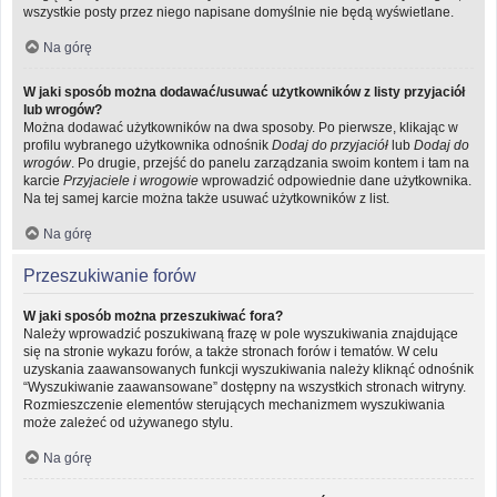
wszystkie posty przez niego napisane domyślnie nie będą wyświetlane.
Na górę
W jaki sposób można dodawać/usuwać użytkowników z listy przyjaciół
lub wrogów?
Można dodawać użytkowników na dwa sposoby. Po pierwsze, klikając w
profilu wybranego użytkownika odnośnik
Dodaj do przyjaciół
lub
Dodaj do
wrogów
. Po drugie, przejść do panelu zarządzania swoim kontem i tam na
karcie
Przyjaciele i wrogowie
wprowadzić odpowiednie dane użytkownika.
Na tej samej karcie można także usuwać użytkowników z list.
Na górę
Przeszukiwanie forów
W jaki sposób można przeszukiwać fora?
Należy wprowadzić poszukiwaną frazę w pole wyszukiwania znajdujące
się na stronie wykazu forów, a także stronach forów i tematów. W celu
uzyskania zaawansowanych funkcji wyszukiwania należy kliknąć odnośnik
“Wyszukiwanie zaawansowane” dostępny na wszystkich stronach witryny.
Rozmieszczenie elementów sterujących mechanizmem wyszukiwania
może zależeć od używanego stylu.
Na górę