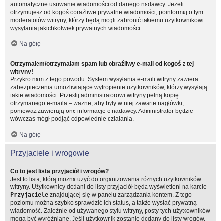
automatyczne usuwanie wiadomości od danego nadawcy. Jeżeli
otrzymujesz od kogoś obraźliwe prywatne wiadomości, poinformuj o tym
moderatorów witryny, którzy będą mogli zabronić takiemu użytkownikowi
wysyłania jakichkolwiek prywatnych wiadomości.
Na górę
Otrzymałem/otrzymałam spam lub obraźliwy e-mail od kogoś z tej
witryny!
Przykro nam z tego powodu. System wysyłania e-maili witryny zawiera
zabezpieczenia umożliwiające wytropienie użytkowników, którzy wysyłają
takie wiadomości. Prześlij administratorowi witryny pełną kopię
otrzymanego e-maila – ważne, aby były w niej zawarte nagłówki,
ponieważ zawierają one informacje o nadawcy. Administrator będzie
wówczas mógł podjąć odpowiednie działania.
Na górę
Przyjaciele i wrogowie
Co to jest lista przyjaciół i wrogów?
Jest to lista, którą można użyć do organizowania różnych użytkowników
witryny. Użytkownicy dodani do listy przyjaciół będą wyświetleni na karcie
Przyjaciele
znajdującej się w panelu zarządzania kontem. Z tego
poziomu można szybko sprawdzić ich status, a także wysłać prywatną
wiadomość. Zależnie od używanego stylu witryny, posty tych użytkowników
mogą być wyróżniane. Jeśli użytkownik zostanie dodany do listy wrogów,