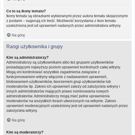
Co to są ikony tematu?
Ikony tematu są obrazkami wybieranymi przez autora tematu skojarzonymi
z postami – sugerują ich treść. Możliwość korzystania z ikon tematu
uzależniona jest od uprawnień nadanych przez administratora witryny.
Na górę
Rangi użytkownika i grupy
Kim są administratorzy?
Administratorzy są użytkownikami albo też grupami użytkowników
posiadającymi najwyższy poziom uprawnień kontrolnych całej witryny.
Mogą oni kontrolować wszystkie zagadnienia związane z
funkcjonowaniem witryny włącznie z nadawaniem uprawnień,
blokowaniem użytkowników, tworzeniem grup użytkowników lub
moderatorów itp. Zakres ich uprawnień zależy od założyciela witryny i
innych administratorów mających prawo nominowania nowych
administratorów. Administratorzy mogą mieć pełne uprawnienia
moderatorów na wszystkich forach utworzonych na witrynie. Zakres
uprawnień moderacyjnych uzależniony jest od uprawnień nadanych przez
założyciela witryny.
Na górę
Kim są moderatorzy?