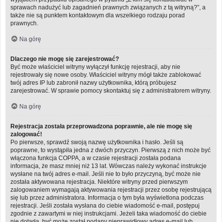
sprawach nadużyć lub zagadnień prawnych związanych z tą witryną?”, a
także nie są punktem kontaktowym dla wszelkiego rodzaju porad
prawnych.
Na górę
Dlaczego nie mogę się zarejestrować?
Być może właściciel witryny wyłączył funkcję rejestracji, aby nie
rejestrowały się nowe osoby. Właściciel witryny mógł także zablokować
twój adres IP lub zabronił nazwy użytkownika, którą próbujesz
zarejestrować. W sprawie pomocy skontaktuj się z administratorem witryny.
Na górę
Rejestracja została przeprowadzona poprawnie, ale nie mogę się
zalogować!
Po pierwsze, sprawdź swoją nazwę użytkownika i hasło. Jeśli są
poprawne, to wystąpiła jedna z dwóch przyczyn. Pierwszą z nich może być
włączona funkcja COPPA, a w czasie rejestracji została podana
informacja, że masz mniej niż 13 lat. Wówczas należy wykonać instrukcje
wysłane na twój adres e-mail. Jeśli nie to było przyczyną, być może nie
została aktywowana rejestracja. Niektóre witryny przed pierwszym
zalogowaniem wymagają aktywowania rejestracji przez osobę rejestrującą
się lub przez administratora. Informacja o tym była wyświetlona podczas
rejestracji. Jeśli została wysłana do ciebie wiadomość e-mail, postępuj
zgodnie z zawartymi w niej instrukcjami. Jeżeli taka wiadomość do ciebie
nie dotarła, być może został podany nieprawidłowy adres e-mail lub