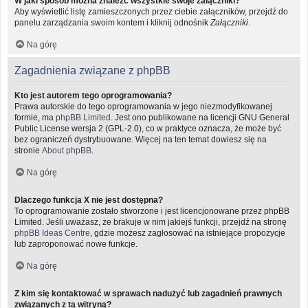
W jaki sposób można znaleźć wszystkie swoje załączniki?
Aby wyświetlić listę zamieszczonych przez ciebie załączników, przejdź do
panelu zarządzania swoim kontem i kliknij odnośnik
Załączniki
.
Na górę
Zagadnienia związane z phpBB
Kto jest autorem tego oprogramowania?
Prawa autorskie do tego oprogramowania w jego niezmodyfikowanej
formie, ma
phpBB Limited
. Jest ono publikowane na licencji GNU General
Public License wersja 2 (GPL-2.0), co w praktyce oznacza, że może być
bez ograniczeń dystrybuowane. Więcej na ten temat dowiesz się na
stronie
About phpBB
.
Na górę
Dlaczego funkcja X nie jest dostępna?
To oprogramowanie zostało stworzone i jest licencjonowane przez phpBB
Limited. Jeśli uważasz, że brakuje w nim jakiejś funkcji, przejdź na stronę
phpBB Ideas Centre
, gdzie możesz zagłosować na istniejące propozycje
lub zaproponować nowe funkcje.
Na górę
Z kim się kontaktować w sprawach nadużyć lub zagadnień prawnych
związanych z tą witryną?