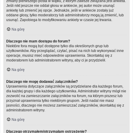
zmiany pierwszego posta w wątku, z którym zawsze związana jest ankieta.
Jeśli nikt jeszcze nie oddał głosu w ankiecie, jej autor może usunąć
ankietę lub zmienić jej opcje. Jednakże, jeśli w ankiecie zostały już
oddane głosy, tylko moderatorzy lub administratorzy mogą ją zmienić, lub
usunąć. Zapobiega to modyfikowaniu ankiety w czasie jej trwania.
Na górę
Dlaczego nie mam dostępu do forum?
Niektóre fora mogą być dostępne tylko dla określonych grup lub
użytkowników. Aby przeglądać, czytać, pisać na nich lub wykonywać inne
operacje, musisz mieć odpowiednie uprawnienia. Skontaktuj się z
moderatorem lub administratorem witryny, aby ci je przydzielił.
Na górę
Dlaczego nie mogę dodawać załączników?
Uprawnienia dotyczące załączników są przydzielane dla każdego forum,
dla każdej grupy i dla każdego użytkownika. Administrator witryny mógł nie
zezwolić na zamieszczanie załączników na forum, na którym piszesz lub
przyznał uprawnienia tylko niektórym grupom. Jeśli nadal nie masz
jasności, dlaczego nie możesz zamieszczać załączników, skontaktuj się z
administratorem witryny.
Na górę
Dlaczego otrzymałem/otrzymałam ostrzeżenie?