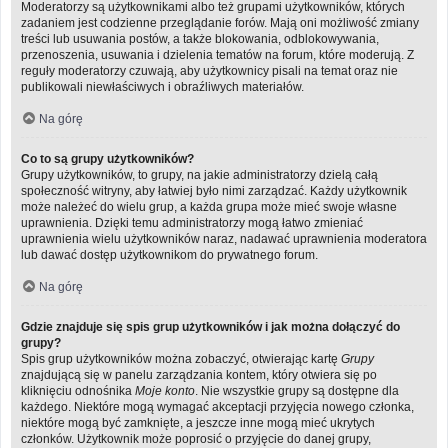
Moderatorzy są użytkownikami albo też grupami użytkowników, których
zadaniem jest codzienne przeglądanie forów. Mają oni możliwość zmiany
treści lub usuwania postów, a także blokowania, odblokowywania,
przenoszenia, usuwania i dzielenia tematów na forum, które moderują. Z
reguły moderatorzy czuwają, aby użytkownicy pisali na temat oraz nie
publikowali niewłaściwych i obraźliwych materiałów.
Na górę
Co to są grupy użytkowników?
Grupy użytkowników, to grupy, na jakie administratorzy dzielą całą
społeczność witryny, aby łatwiej było nimi zarządzać. Każdy użytkownik
może należeć do wielu grup, a każda grupa może mieć swoje własne
uprawnienia. Dzięki temu administratorzy mogą łatwo zmieniać
uprawnienia wielu użytkowników naraz, nadawać uprawnienia moderatora
lub dawać dostęp użytkownikom do prywatnego forum.
Na górę
Gdzie znajduje się spis grup użytkowników i jak można dołączyć do
grupy?
Spis grup użytkowników można zobaczyć, otwierając kartę
Grupy
znajdującą się w panelu zarządzania kontem, który otwiera się po
kliknięciu odnośnika
Moje konto
. Nie wszystkie grupy są dostępne dla
każdego. Niektóre mogą wymagać akceptacji przyjęcia nowego członka,
niektóre mogą być zamknięte, a jeszcze inne mogą mieć ukrytych
członków. Użytkownik może poprosić o przyjęcie do danej grupy,