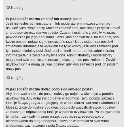
Na górę
W jaki sposób można zmienić lub usunąć post?
Jeśli nie jesteś administratorem lub moderatorem, możesz zmieniać i
usuwać tylko swoje posty. Możesz zmienić post, naciskając przycisk
Zmień
znajdujący się przy danym poście. Czasami można to zrobić tylko przez
pewien czas po jego napisaniu. Jeżeli ktoś odpowiedział na ten post, pod
twoim postem pojawi się informacja ile razy i kiedy ostatni raz post był
zmieniany. Informacja ta wyświetli się tylko wtedy, jeśli ktoś zamieścił pod
tym postem kolejny post. Jeśli post zmienił moderator lub administrator,
informacja ta nie zostanie wyświetlona. Administratorzy i moderatorzy
mogą zostawić notatkę z informacją, dlaczego ten post zmieniali. Zwykli
użytkownicy nie mogą usuwać postów, gdy ktoś zamieścił pod ich postem
nowy post.
Na górę
W jaki sposób można dodać podpis do swojego posta?
Aby dodawać podpis do posta, należy go najpierw utworzyć w panelu
użytkownika. Aby dołączyć do danej wiadomości swój podpis, zaznacz
funkcję
Dołącz podpis
znajdującą się w formularzu tworzenia wiadomości.
Możesz także domyślnie dodawać podpis do wszystkich swoich postów,
zaznaczając odpowiednią funkcję w panelu użytkownika. Po uaktywnieniu
tej funkcji, za każdym razem pisząc post, możesz zdecydować o
niedodawaniu do niego podpisu, usuwając w formularzu tworzenia
wiadomości zaznaczenie z pola
Dołącz podpis
.