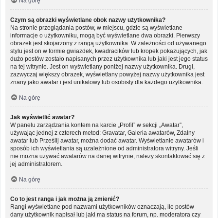
Na górę
Czym są obrazki wyświetlane obok nazwy użytkownika?
Na stronie przeglądania postów, w miejscu, gdzie są wyświetlane
informacje o użytkowniku, mogą być wyświetlane dwa obrazki. Pierwszy
obrazek jest skojarzony z rangą użytkownika. W zależności od używanego
stylu jest on w formie gwiazdek, kwadracików lub kropek pokazujących, jak
dużo postów zostało napisanych przez użytkownika lub jaki jest jego status
na tej witrynie. Jest on wyświetlany poniżej nazwy użytkownika. Drugi,
zazwyczaj większy obrazek, wyświetlany powyżej nazwy użytkownika jest
znany jako awatar i jest unikatowy lub osobisty dla każdego użytkownika.
Na górę
Jak wyświetlić awatar?
W panelu zarządzania kontem na karcie „Profil” w sekcji „Awatar”,
używając jednej z czterech metod: Gravatar, Galeria awatarów, Zdalny
awatar lub Prześlij awatar, można dodać awatar. Wyświetlanie awatarów i
sposób ich wyświetlania są uzależnione od administratora witryny. Jeśli
nie można używać awatarów na danej witrynie, należy skontaktować się z
jej administratorem.
Na górę
Co to jest ranga i jak można ją zmienić?
Rangi wyświetlane pod nazwami użytkowników oznaczają, ile postów
dany użytkownik napisał lub jaki ma status na forum, np. moderatora czy