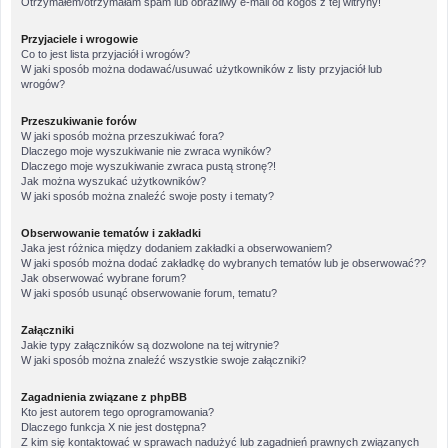
Otrzymałem/otrzymałam spam lub obraźliwy e-mail od kogoś z tej witryny!
Przyjaciele i wrogowie
Co to jest lista przyjaciół i wrogów?
W jaki sposób można dodawać/usuwać użytkowników z listy przyjaciół lub
wrogów?
Przeszukiwanie forów
W jaki sposób można przeszukiwać fora?
Dlaczego moje wyszukiwanie nie zwraca wyników?
Dlaczego moje wyszukiwanie zwraca pustą stronę?!
Jak można wyszukać użytkowników?
W jaki sposób można znaleźć swoje posty i tematy?
Obserwowanie tematów i zakładki
Jaka jest różnica między dodaniem zakładki a obserwowaniem?
W jaki sposób można dodać zakładkę do wybranych tematów lub je obserwować??
Jak obserwować wybrane forum?
W jaki sposób usunąć obserwowanie forum, tematu?
Załączniki
Jakie typy załączników są dozwolone na tej witrynie?
W jaki sposób można znaleźć wszystkie swoje załączniki?
Zagadnienia związane z phpBB
Kto jest autorem tego oprogramowania?
Dlaczego funkcja X nie jest dostępna?
Z kim się kontaktować w sprawach nadużyć lub zagadnień prawnych związanych