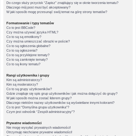
Do czego służy przycisk “Zapisz” znajdujący się w oknie tworzenia tematu?
Dlaczego mój post musi być akceptowany?
W jaki sposób mogę przesunąć swój temat na górę strony tematów?
Formatowanie i typy tematów
Co to jest BBCode?
Czy można używać języka HTML?
Co to są są emotikony?
Czy można umieszczać obrazki w poście?
Co to są ogłoszenia globalne?
Co to są ogłoszenia?
Co to są przyklejone tematy?
Co to są zamknięte tematy?
Co to są ikony tematu?
Rangi użytkownika i grupy
Kim są administratorzy?
Kim są moderatorzy?
Co to są grupy użytkowników?
Gdzie znajduje się spis grup użytkowników i jak można dołączyć do grupy?
W jaki sposób można zostać liderem grupy?
Dlaczego niektóre nazwy użytkowników są wyświetlane innymi kolorami?
Co to jest “Domyślna grupa użytkownika”?
Czym jest odnośnik “Zespół administracyjny”?
Prywatne wiadomości
Nie mogę wysyłać prywatnych wiadomości!
Otrzymuję niechciane prywatne wiadomości!