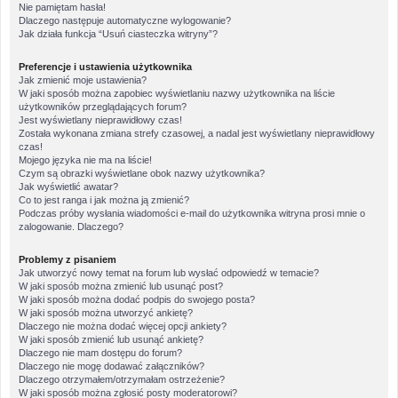
Nie pamiętam hasła!
Dlaczego następuje automatyczne wylogowanie?
Jak działa funkcja “Usuń ciasteczka witryny”?
Preferencje i ustawienia użytkownika
Jak zmienić moje ustawienia?
W jaki sposób można zapobiec wyświetlaniu nazwy użytkownika na liście
użytkowników przeglądających forum?
Jest wyświetlany nieprawidłowy czas!
Została wykonana zmiana strefy czasowej, a nadal jest wyświetlany nieprawidłowy
czas!
Mojego języka nie ma na liście!
Czym są obrazki wyświetlane obok nazwy użytkownika?
Jak wyświetlić awatar?
Co to jest ranga i jak można ją zmienić?
Podczas próby wysłania wiadomości e-mail do użytkownika witryna prosi mnie o
zalogowanie. Dlaczego?
Problemy z pisaniem
Jak utworzyć nowy temat na forum lub wysłać odpowiedź w temacie?
W jaki sposób można zmienić lub usunąć post?
W jaki sposób można dodać podpis do swojego posta?
W jaki sposób można utworzyć ankietę?
Dlaczego nie można dodać więcej opcji ankiety?
W jaki sposób zmienić lub usunąć ankietę?
Dlaczego nie mam dostępu do forum?
Dlaczego nie mogę dodawać załączników?
Dlaczego otrzymałem/otrzymałam ostrzeżenie?
W jaki sposób można zgłosić posty moderatorowi?