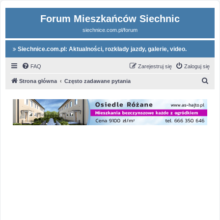
Forum Mieszkańców Siechnic
siechnice.com.pl/forum
Siechnice.com.pl: Aktualności, rozkłady jazdy, galerie, video.
FAQ
Zarejestruj się
Zaloguj się
S
Strona główna
Często zadawane pytania
z
u
k
a
j