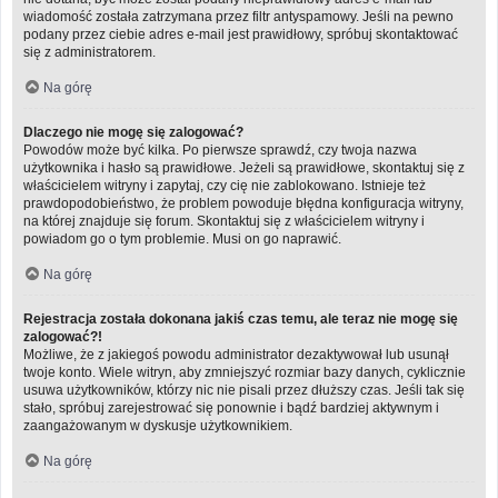
wiadomość została zatrzymana przez filtr antyspamowy. Jeśli na pewno
podany przez ciebie adres e-mail jest prawidłowy, spróbuj skontaktować
się z administratorem.
Na górę
Dlaczego nie mogę się zalogować?
Powodów może być kilka. Po pierwsze sprawdź, czy twoja nazwa
użytkownika i hasło są prawidłowe. Jeżeli są prawidłowe, skontaktuj się z
właścicielem witryny i zapytaj, czy cię nie zablokowano. Istnieje też
prawdopodobieństwo, że problem powoduje błędna konfiguracja witryny,
na której znajduje się forum. Skontaktuj się z właścicielem witryny i
powiadom go o tym problemie. Musi on go naprawić.
Na górę
Rejestracja została dokonana jakiś czas temu, ale teraz nie mogę się
zalogować?!
Możliwe, że z jakiegoś powodu administrator dezaktywował lub usunął
twoje konto. Wiele witryn, aby zmniejszyć rozmiar bazy danych, cyklicznie
usuwa użytkowników, którzy nic nie pisali przez dłuższy czas. Jeśli tak się
stało, spróbuj zarejestrować się ponownie i bądź bardziej aktywnym i
zaangażowanym w dyskusje użytkownikiem.
Na górę