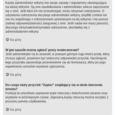
Każdy administrator witryny ma swoje zasady i regulaminy obowiązujące
na danej witrynie. Są one opublikowane i administrator zaleca zapoznanie
się z nimi. Jeśli ktoś ich nie przestrzegał, może otrzymać ostrzeżenie. O
udzieleniu ostrzeżenia decyduje administrator witryny. phpBB Limited nie
ma nic wspólnego z ostrzeżeniami udzielanymi na tej witrynie i nie ponosi
żadnej odpowiedzialności związanej z nimi. Jeśli nadal nie masz jasności,
dlaczego otrzymałeś/otrzymałaś ostrzeżenie, skontaktuj się z
administratorem witryny.
Na górę
W jaki sposób można zgłosić posty moderatorowi?
Jeśli administrator na to zezwolił, w prawym górnym rogu treści posta, który
chcesz zgłosić, powinien być widoczny odpowiedni przycisk. Naciśnięcie
tego przycisku spowoduje przeniesienie cię do formularza, który po jego
wypełnieniu umożliwi wysłanie zgłoszenia.
Na górę
Do czego służy przycisk “Zapisz” znajdujący się w oknie tworzenia
tematu?
Funkcja ta umożliwia zapisanie kopii roboczej i dokończenie pisania oraz
wysłanie w późniejszym czasie. Zapisaną kopię roboczą można wczytać z
poziomu panelu użytkownika.
Na górę