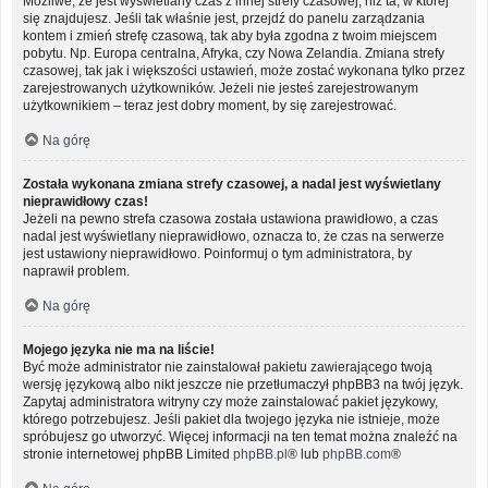
Możliwe, że jest wyświetlany czas z innej strefy czasowej, niż ta, w której
się znajdujesz. Jeśli tak właśnie jest, przejdź do panelu zarządzania
kontem i zmień strefę czasową, tak aby była zgodna z twoim miejscem
pobytu. Np. Europa centralna, Afryka, czy Nowa Zelandia. Zmiana strefy
czasowej, tak jak i większości ustawień, może zostać wykonana tylko przez
zarejestrowanych użytkowników. Jeżeli nie jesteś zarejestrowanym
użytkownikiem – teraz jest dobry moment, by się zarejestrować.
Na górę
Została wykonana zmiana strefy czasowej, a nadal jest wyświetlany
nieprawidłowy czas!
Jeżeli na pewno strefa czasowa została ustawiona prawidłowo, a czas
nadal jest wyświetlany nieprawidłowo, oznacza to, że czas na serwerze
jest ustawiony nieprawidłowo. Poinformuj o tym administratora, by
naprawił problem.
Na górę
Mojego języka nie ma na liście!
Być może administrator nie zainstalował pakietu zawierającego twoją
wersję językową albo nikt jeszcze nie przetłumaczył phpBB3 na twój język.
Zapytaj administratora witryny czy może zainstalować pakiet językowy,
którego potrzebujesz. Jeśli pakiet dla twojego języka nie istnieje, może
spróbujesz go utworzyć. Więcej informacji na ten temat można znaleźć na
stronie internetowej phpBB Limited
phpBB.pl
® lub
phpBB.com
®