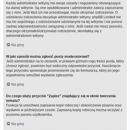
Każdy administrator witryny ma swoje zasady i regulaminy obowiązujące
na danej witrynie. Są one opublikowane i administrator zaleca zapoznanie
się z nimi. Jeśli ktoś ich nie przestrzegał, może otrzymać ostrzeżenie. O
udzieleniu ostrzeżenia decyduje administrator witryny. phpBB Limited nie
ma nic wspólnego z ostrzeżeniami udzielanymi na tej witrynie i nie ponosi
żadnej odpowiedzialności związanej z nimi. Jeśli nadal nie masz jasności,
dlaczego otrzymałeś/otrzymałaś ostrzeżenie, skontaktuj się z
administratorem witryny.
Na górę
W jaki sposób można zgłosić posty moderatorowi?
Jeśli administrator na to zezwolił, w prawym górnym rogu treści posta, który
chcesz zgłosić, powinien być widoczny odpowiedni przycisk. Naciśnięcie
tego przycisku spowoduje przeniesienie cię do formularza, który po jego
wypełnieniu umożliwi wysłanie zgłoszenia.
Na górę
Do czego służy przycisk “Zapisz” znajdujący się w oknie tworzenia
tematu?
Funkcja ta umożliwia zapisanie kopii roboczej i dokończenie pisania oraz
wysłanie w późniejszym czasie. Zapisaną kopię roboczą można wczytać z
poziomu panelu użytkownika.
Na górę