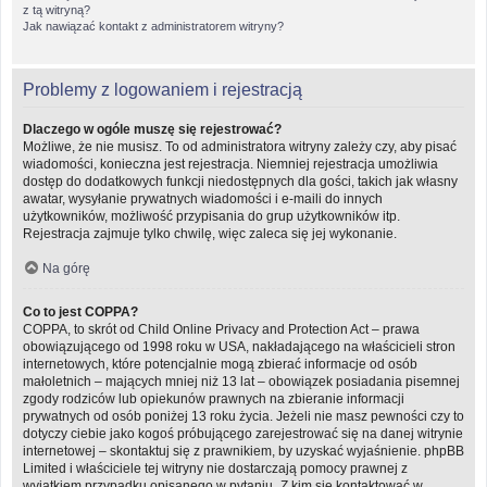
z tą witryną?
Jak nawiązać kontakt z administratorem witryny?
Problemy z logowaniem i rejestracją
Dlaczego w ogóle muszę się rejestrować?
Możliwe, że nie musisz. To od administratora witryny zależy czy, aby pisać
wiadomości, konieczna jest rejestracja. Niemniej rejestracja umożliwia
dostęp do dodatkowych funkcji niedostępnych dla gości, takich jak własny
awatar, wysyłanie prywatnych wiadomości i e-maili do innych
użytkowników, możliwość przypisania do grup użytkowników itp.
Rejestracja zajmuje tylko chwilę, więc zaleca się jej wykonanie.
Na górę
Co to jest COPPA?
COPPA, to skrót od Child Online Privacy and Protection Act – prawa
obowiązującego od 1998 roku w USA, nakładającego na właścicieli stron
internetowych, które potencjalnie mogą zbierać informacje od osób
małoletnich – mających mniej niż 13 lat – obowiązek posiadania pisemnej
zgody rodziców lub opiekunów prawnych na zbieranie informacji
prywatnych od osób poniżej 13 roku życia. Jeżeli nie masz pewności czy to
dotyczy ciebie jako kogoś próbującego zarejestrować się na danej witrynie
internetowej – skontaktuj się z prawnikiem, by uzyskać wyjaśnienie. phpBB
Limited i właściciele tej witryny nie dostarczają pomocy prawnej z
wyjątkiem przypadku opisanego w pytaniu „Z kim się kontaktować w