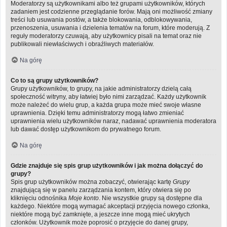
Moderatorzy są użytkownikami albo też grupami użytkowników, których
zadaniem jest codzienne przeglądanie forów. Mają oni możliwość zmiany
treści lub usuwania postów, a także blokowania, odblokowywania,
przenoszenia, usuwania i dzielenia tematów na forum, które moderują. Z
reguły moderatorzy czuwają, aby użytkownicy pisali na temat oraz nie
publikowali niewłaściwych i obraźliwych materiałów.
Na górę
Co to są grupy użytkowników?
Grupy użytkowników, to grupy, na jakie administratorzy dzielą całą
społeczność witryny, aby łatwiej było nimi zarządzać. Każdy użytkownik
może należeć do wielu grup, a każda grupa może mieć swoje własne
uprawnienia. Dzięki temu administratorzy mogą łatwo zmieniać
uprawnienia wielu użytkowników naraz, nadawać uprawnienia moderatora
lub dawać dostęp użytkownikom do prywatnego forum.
Na górę
Gdzie znajduje się spis grup użytkowników i jak można dołączyć do
grupy?
Spis grup użytkowników można zobaczyć, otwierając kartę
Grupy
znajdującą się w panelu zarządzania kontem, który otwiera się po
kliknięciu odnośnika
Moje konto
. Nie wszystkie grupy są dostępne dla
każdego. Niektóre mogą wymagać akceptacji przyjęcia nowego członka,
niektóre mogą być zamknięte, a jeszcze inne mogą mieć ukrytych
członków. Użytkownik może poprosić o przyjęcie do danej grupy,