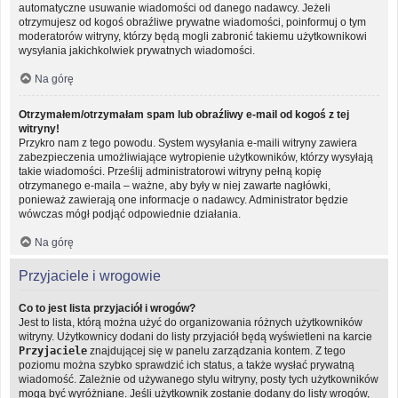
automatyczne usuwanie wiadomości od danego nadawcy. Jeżeli
otrzymujesz od kogoś obraźliwe prywatne wiadomości, poinformuj o tym
moderatorów witryny, którzy będą mogli zabronić takiemu użytkownikowi
wysyłania jakichkolwiek prywatnych wiadomości.
Na górę
Otrzymałem/otrzymałam spam lub obraźliwy e-mail od kogoś z tej
witryny!
Przykro nam z tego powodu. System wysyłania e-maili witryny zawiera
zabezpieczenia umożliwiające wytropienie użytkowników, którzy wysyłają
takie wiadomości. Prześlij administratorowi witryny pełną kopię
otrzymanego e-maila – ważne, aby były w niej zawarte nagłówki,
ponieważ zawierają one informacje o nadawcy. Administrator będzie
wówczas mógł podjąć odpowiednie działania.
Na górę
Przyjaciele i wrogowie
Co to jest lista przyjaciół i wrogów?
Jest to lista, którą można użyć do organizowania różnych użytkowników
witryny. Użytkownicy dodani do listy przyjaciół będą wyświetleni na karcie
Przyjaciele
znajdującej się w panelu zarządzania kontem. Z tego
poziomu można szybko sprawdzić ich status, a także wysłać prywatną
wiadomość. Zależnie od używanego stylu witryny, posty tych użytkowników
mogą być wyróżniane. Jeśli użytkownik zostanie dodany do listy wrogów,