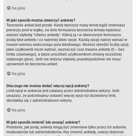
Na górę
W jaki sposób można utworzyć ankietę?
Tworzenie ankiet jest proste. Kiedy tworzysz nowy temat bądź zmieniasz
pierwszy post w wątku, na dole formularza tworzenia tematu będziesz
widzieć etykietę “Utwórz ankietę”. Kliknij ją i w otworzonym formularzu
podaj tytuł ankiety i co najmniej dwie opcje. Każdą opcję należy wpisać w
nowym wierszu widocznego pola tekstowego. Możesz określić liczbę opcji,
jakie użytkownik może wybrać, wyznaczyć czas trwania ankiety (0 – bez
limitu czasowego), a także umożliwić użytkownikom zmianę wcześniej
oddanego głosu. Jeśli nie widzisz etykiety, prawdopodobnie nie masz
uprawnień do tworzenia ankiet.
Na górę
Dlaczego nie można dodać więcej opcji ankiety?
Limit opcji w ankiecie jest ustalany przez administratora witryny. Jeśli
uważasz, że potrzebujesz wstawić więcej opcji niż dozwolony limit,
skontaktuj się z administratorem witryny.
Na górę
W jaki sposób zmienić lub usunąć ankietę?
Podobnie, jak posty, ankiety mogą być zmieniane tylko przez ich autorów,
moderatorów lub administratorów. Aby zmienić ankietę, należy dokonać