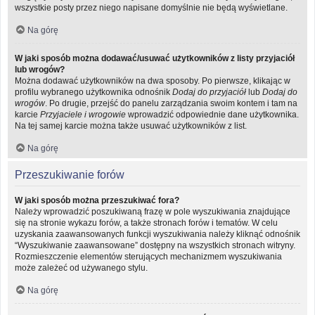
wszystkie posty przez niego napisane domyślnie nie będą wyświetlane.
Na górę
W jaki sposób można dodawać/usuwać użytkowników z listy przyjaciół
lub wrogów?
Można dodawać użytkowników na dwa sposoby. Po pierwsze, klikając w
profilu wybranego użytkownika odnośnik
Dodaj do przyjaciół
lub
Dodaj do
wrogów
. Po drugie, przejść do panelu zarządzania swoim kontem i tam na
karcie
Przyjaciele i wrogowie
wprowadzić odpowiednie dane użytkownika.
Na tej samej karcie można także usuwać użytkowników z list.
Na górę
Przeszukiwanie forów
W jaki sposób można przeszukiwać fora?
Należy wprowadzić poszukiwaną frazę w pole wyszukiwania znajdujące
się na stronie wykazu forów, a także stronach forów i tematów. W celu
uzyskania zaawansowanych funkcji wyszukiwania należy kliknąć odnośnik
“Wyszukiwanie zaawansowane” dostępny na wszystkich stronach witryny.
Rozmieszczenie elementów sterujących mechanizmem wyszukiwania
może zależeć od używanego stylu.
Na górę