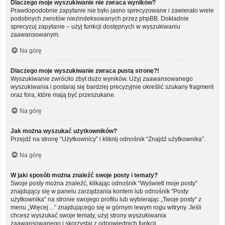
Dlaczego moje wyszukiwanie nie zwraca wyników?
Prawdopodobnie zapytanie nie było jasno sprecyzowane i zawierało wiele
podobnych zwrotów niezindeksowanych przez phpBB. Dokładnie
sprecyzuj zapytanie – użyj funkcji dostępnych w wyszukiwaniu
zaawansowanym.
Na górę
Dlaczego moje wyszukiwanie zwraca pustą stronę?!
Wyszukiwanie zwróciło zbyt dużo wyników. Użyj zaawansowanego
wyszukiwania i postaraj się bardziej precyzyjnie określić szukany fragment
oraz fora, które mają być przeszukane.
Na górę
Jak można wyszukać użytkowników?
Przejdź na stronę “Użytkownicy” i kliknij odnośnik “Znajdź użytkownika”.
Na górę
W jaki sposób można znaleźć swoje posty i tematy?
Swoje posty można znaleźć, klikając odnośnik “Wyświetl moje posty”
znajdujący się w panelu zarządzania kontem lub odnośnik “Posty
użytkownika” na stronie swojego profilu lub wybierając „Twoje posty” z
menu „Więcej…” znajdującego się w górnym lewym rogu witryny. Jeśli
chcesz wyszukać swoje tematy, użyj strony wyszukiwania
zaawansowanego i skorzystaj z odpowiednich funkcji.