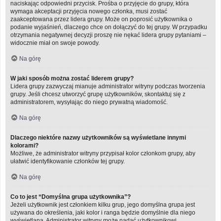
naciskając odpowiedni przycisk. Prośba o przyjęcie do grupy, która
wymaga akceptacji przyjęcia nowego członka, musi zostać
zaakceptowana przez lidera grupy. Może on poprosić użytkownika o
podanie wyjaśnień, dlaczego chce on dołączyć do tej grupy. W przypadku
otrzymania negatywnej decyzji proszę nie nękać lidera grupy pytaniami –
widocznie miał on swoje powody.
Na górę
W jaki sposób można zostać liderem grupy?
Lidera grupy zazwyczaj mianuje administrator witryny podczas tworzenia
grupy. Jeśli chcesz utworzyć grupę użytkowników, skontaktuj się z
administratorem, wysyłając do niego prywatną wiadomość.
Na górę
Dlaczego niektóre nazwy użytkowników są wyświetlane innymi
kolorami?
Możliwe, że administrator witryny przypisał kolor członkom grupy, aby
ułatwić identyfikowanie członków tej grupy.
Na górę
Co to jest “Domyślna grupa użytkownika”?
Jeżeli użytkownik jest członkiem kilku grup, jego domyślna grupa jest
używana do określenia, jaki kolor i ranga będzie domyślnie dla niego
wyświetlana. Administrator witryny może nadać użytkownikowi