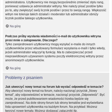
administratora. Użytkownicy nie mogą bezpośrednio zmieniać stylu rang,
ponieważ ustawia je administrator witryny. Nie należy pisać postów tylko
po to, aby zwiększyć swój licznik postów i przez to swoją rangę. Większość
witryn nie toleruje takich działań i moderator lub administrator obniży
licznik postów takiego użytkownika.
Na górę
Podczas próby wysłania wiadomości e-mail do użytkownika witryna
prosi mnie o zalogowanie. Dlaczego?
Tylko zarejestrowani użytkownicy mogą wysyłać e-maile do innych
użytkowników przez wbudowany formularz wysyłania e-maili i tylko wtedy,
jeżeli administrator włączył tę funkcję. Ma to zabezpieczać przed
nieprawidłowym używaniem systemu poczty elektronicznej witryny przez
anonimowych użytkowników.
Na górę
Problemy z pisaniem
Jak utworzyć nowy temat na forum lub wysłać odpowiedź w temacie?
Aby utworzyć nowy temat na forum, należy nacisnąć przycisk „Nowy
temat”, aby odpowiedzieć w temacie, nacisnąć przycisk „Odpowiedz”. Być
może, że przed publikowaniem wiadomości trzeba będzie się
zarejestrować. Na dole strony forum lub strony tematów jest wyświetlana
lista uprawnień użytkownika na każdym forum. Na przykład: Możesz
tworzyć nowe tematy, Możesz dodawać załączniki itp.