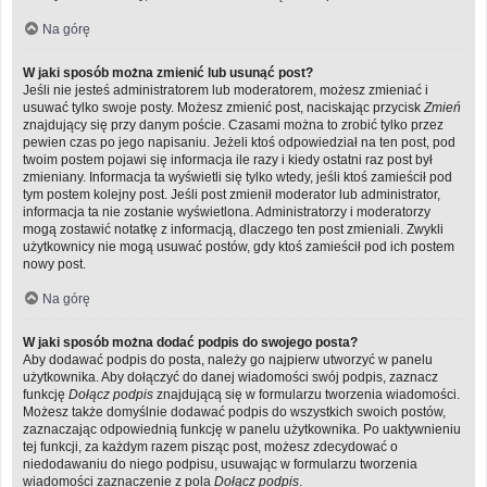
Na górę
W jaki sposób można zmienić lub usunąć post?
Jeśli nie jesteś administratorem lub moderatorem, możesz zmieniać i
usuwać tylko swoje posty. Możesz zmienić post, naciskając przycisk
Zmień
znajdujący się przy danym poście. Czasami można to zrobić tylko przez
pewien czas po jego napisaniu. Jeżeli ktoś odpowiedział na ten post, pod
twoim postem pojawi się informacja ile razy i kiedy ostatni raz post był
zmieniany. Informacja ta wyświetli się tylko wtedy, jeśli ktoś zamieścił pod
tym postem kolejny post. Jeśli post zmienił moderator lub administrator,
informacja ta nie zostanie wyświetlona. Administratorzy i moderatorzy
mogą zostawić notatkę z informacją, dlaczego ten post zmieniali. Zwykli
użytkownicy nie mogą usuwać postów, gdy ktoś zamieścił pod ich postem
nowy post.
Na górę
W jaki sposób można dodać podpis do swojego posta?
Aby dodawać podpis do posta, należy go najpierw utworzyć w panelu
użytkownika. Aby dołączyć do danej wiadomości swój podpis, zaznacz
funkcję
Dołącz podpis
znajdującą się w formularzu tworzenia wiadomości.
Możesz także domyślnie dodawać podpis do wszystkich swoich postów,
zaznaczając odpowiednią funkcję w panelu użytkownika. Po uaktywnieniu
tej funkcji, za każdym razem pisząc post, możesz zdecydować o
niedodawaniu do niego podpisu, usuwając w formularzu tworzenia
wiadomości zaznaczenie z pola
Dołącz podpis
.