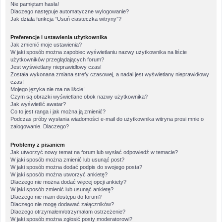
Nie pamiętam hasła!
Dlaczego następuje automatyczne wylogowanie?
Jak działa funkcja “Usuń ciasteczka witryny”?
Preferencje i ustawienia użytkownika
Jak zmienić moje ustawienia?
W jaki sposób można zapobiec wyświetlaniu nazwy użytkownika na liście
użytkowników przeglądających forum?
Jest wyświetlany nieprawidłowy czas!
Została wykonana zmiana strefy czasowej, a nadal jest wyświetlany nieprawidłowy
czas!
Mojego języka nie ma na liście!
Czym są obrazki wyświetlane obok nazwy użytkownika?
Jak wyświetlić awatar?
Co to jest ranga i jak można ją zmienić?
Podczas próby wysłania wiadomości e-mail do użytkownika witryna prosi mnie o
zalogowanie. Dlaczego?
Problemy z pisaniem
Jak utworzyć nowy temat na forum lub wysłać odpowiedź w temacie?
W jaki sposób można zmienić lub usunąć post?
W jaki sposób można dodać podpis do swojego posta?
W jaki sposób można utworzyć ankietę?
Dlaczego nie można dodać więcej opcji ankiety?
W jaki sposób zmienić lub usunąć ankietę?
Dlaczego nie mam dostępu do forum?
Dlaczego nie mogę dodawać załączników?
Dlaczego otrzymałem/otrzymałam ostrzeżenie?
W jaki sposób można zgłosić posty moderatorowi?