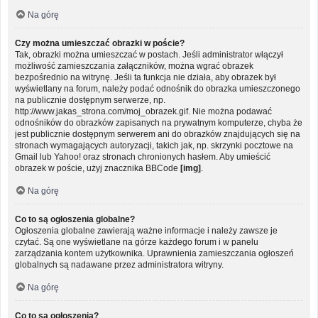
Na górę
Czy można umieszczać obrazki w poście?
Tak, obrazki można umieszczać w postach. Jeśli administrator włączył
możliwość zamieszczania załączników, można wgrać obrazek
bezpośrednio na witrynę. Jeśli ta funkcja nie działa, aby obrazek był
wyświetlany na forum, należy podać odnośnik do obrazka umieszczonego
na publicznie dostępnym serwerze, np.
http://www.jakas_strona.com/moj_obrazek.gif. Nie można podawać
odnośników do obrazków zapisanych na prywatnym komputerze, chyba że
jest publicznie dostępnym serwerem ani do obrazków znajdujących się na
stronach wymagających autoryzacji, takich jak, np. skrzynki pocztowe na
Gmail lub Yahoo! oraz stronach chronionych hasłem. Aby umieścić
obrazek w poście, użyj znacznika BBCode
[img]
.
Na górę
Co to są ogłoszenia globalne?
Ogłoszenia globalne zawierają ważne informacje i należy zawsze je
czytać. Są one wyświetlane na górze każdego forum i w panelu
zarządzania kontem użytkownika. Uprawnienia zamieszczania ogłoszeń
globalnych są nadawane przez administratora witryny.
Na górę
Co to są ogłoszenia?