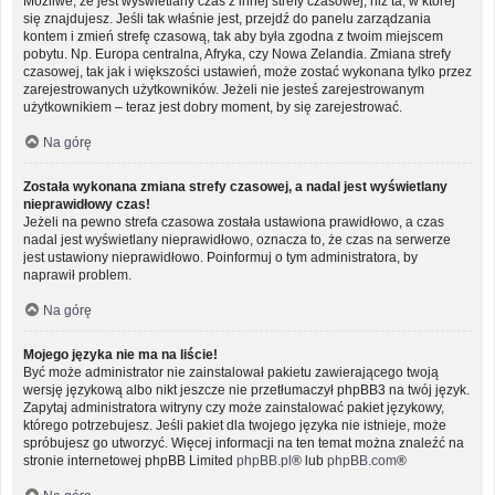
Możliwe, że jest wyświetlany czas z innej strefy czasowej, niż ta, w której
się znajdujesz. Jeśli tak właśnie jest, przejdź do panelu zarządzania
kontem i zmień strefę czasową, tak aby była zgodna z twoim miejscem
pobytu. Np. Europa centralna, Afryka, czy Nowa Zelandia. Zmiana strefy
czasowej, tak jak i większości ustawień, może zostać wykonana tylko przez
zarejestrowanych użytkowników. Jeżeli nie jesteś zarejestrowanym
użytkownikiem – teraz jest dobry moment, by się zarejestrować.
Na górę
Została wykonana zmiana strefy czasowej, a nadal jest wyświetlany
nieprawidłowy czas!
Jeżeli na pewno strefa czasowa została ustawiona prawidłowo, a czas
nadal jest wyświetlany nieprawidłowo, oznacza to, że czas na serwerze
jest ustawiony nieprawidłowo. Poinformuj o tym administratora, by
naprawił problem.
Na górę
Mojego języka nie ma na liście!
Być może administrator nie zainstalował pakietu zawierającego twoją
wersję językową albo nikt jeszcze nie przetłumaczył phpBB3 na twój język.
Zapytaj administratora witryny czy może zainstalować pakiet językowy,
którego potrzebujesz. Jeśli pakiet dla twojego języka nie istnieje, może
spróbujesz go utworzyć. Więcej informacji na ten temat można znaleźć na
stronie internetowej phpBB Limited
phpBB.pl
® lub
phpBB.com
®