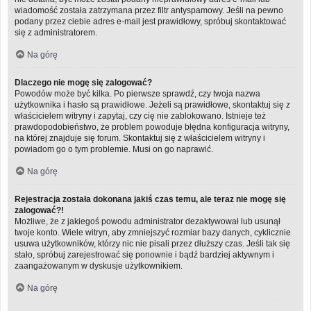
wiadomość została zatrzymana przez filtr antyspamowy. Jeśli na pewno
podany przez ciebie adres e-mail jest prawidłowy, spróbuj skontaktować
się z administratorem.
Na górę
Dlaczego nie mogę się zalogować?
Powodów może być kilka. Po pierwsze sprawdź, czy twoja nazwa
użytkownika i hasło są prawidłowe. Jeżeli są prawidłowe, skontaktuj się z
właścicielem witryny i zapytaj, czy cię nie zablokowano. Istnieje też
prawdopodobieństwo, że problem powoduje błędna konfiguracja witryny,
na której znajduje się forum. Skontaktuj się z właścicielem witryny i
powiadom go o tym problemie. Musi on go naprawić.
Na górę
Rejestracja została dokonana jakiś czas temu, ale teraz nie mogę się
zalogować?!
Możliwe, że z jakiegoś powodu administrator dezaktywował lub usunął
twoje konto. Wiele witryn, aby zmniejszyć rozmiar bazy danych, cyklicznie
usuwa użytkowników, którzy nic nie pisali przez dłuższy czas. Jeśli tak się
stało, spróbuj zarejestrować się ponownie i bądź bardziej aktywnym i
zaangażowanym w dyskusje użytkownikiem.
Na górę