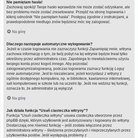
Nie pamiętam hasła!
Zachowaj spokój! Twoje hasło wprawdzie nie może zostać odzyskane, ale
bez problemu może zostać zresetowane. Przejdź na stronę logowania i
kliknij odnośnik “Nie pamiętam hasła”. Postępuj zgodnie z instrukcjami, a
prawdopodobnie niedługo znów będziesz móc się zalogować.
Na górę
Dlaczego następuje automatyczne wylogowanie?
Jeżeli w czasie logowania nie zaznaczysz funkcji
Zapamiętaj mnie
, witryna
zachowa informację o tym, że twój pobyt na tej witrynie będzie trwał tylko
określony przez administratora czas. Zapobiega to niewłaściwemu użyciu
twojego konta przez kogoś innego. Aby pozostać
zalogowanym/zalogowaną, podczas logowania zaznacz funkcję
Loguj
mnie automatycznie
. Jest to niezalecane, jeżeli korzystasz z witryny z
ogólnie dostępnego komputera, np. w bibliotece, kawiarence internetowej,
sali komputerowej w szkole lub na uczelni itp. Jeśli nie widzisz tej funkcji,
oznacza to, że administrator ją wyłączył.
Na górę
Jak działa funkcja “Usuń ciasteczka witryny”?
Funkcja “Usuń ciasteczka witryny” usuwa ciasteczka utworzone przez
phpBB dzięki, którym użytkownik jest autoryzowany i logowany do witryny.
Dostarczają one również funkcję – jeśli została włączona przez
administratora witryny – śledzenia przeczytanych i nieprzeczytanych przez
użytkownika postów. Jeśli występują problemy z