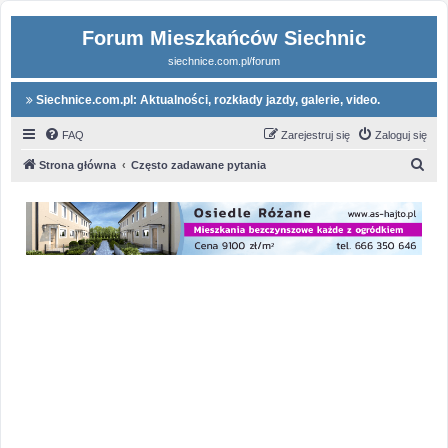
Forum Mieszkańców Siechnic
siechnice.com.pl/forum
Siechnice.com.pl: Aktualności, rozkłady jazdy, galerie, video.
FAQ
Zarejestruj się
Zaloguj się
S
Strona główna
Często zadawane pytania
z
u
k
a
j