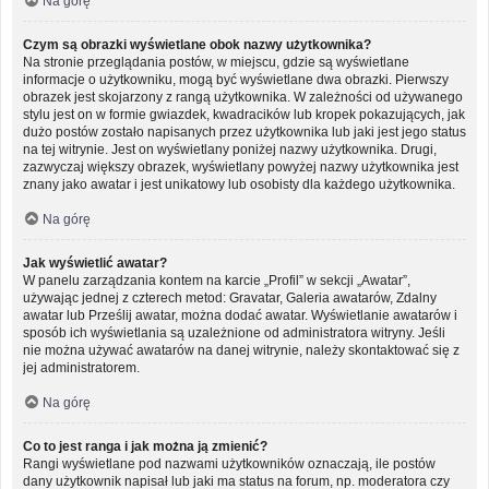
Na górę
Czym są obrazki wyświetlane obok nazwy użytkownika?
Na stronie przeglądania postów, w miejscu, gdzie są wyświetlane
informacje o użytkowniku, mogą być wyświetlane dwa obrazki. Pierwszy
obrazek jest skojarzony z rangą użytkownika. W zależności od używanego
stylu jest on w formie gwiazdek, kwadracików lub kropek pokazujących, jak
dużo postów zostało napisanych przez użytkownika lub jaki jest jego status
na tej witrynie. Jest on wyświetlany poniżej nazwy użytkownika. Drugi,
zazwyczaj większy obrazek, wyświetlany powyżej nazwy użytkownika jest
znany jako awatar i jest unikatowy lub osobisty dla każdego użytkownika.
Na górę
Jak wyświetlić awatar?
W panelu zarządzania kontem na karcie „Profil” w sekcji „Awatar”,
używając jednej z czterech metod: Gravatar, Galeria awatarów, Zdalny
awatar lub Prześlij awatar, można dodać awatar. Wyświetlanie awatarów i
sposób ich wyświetlania są uzależnione od administratora witryny. Jeśli
nie można używać awatarów na danej witrynie, należy skontaktować się z
jej administratorem.
Na górę
Co to jest ranga i jak można ją zmienić?
Rangi wyświetlane pod nazwami użytkowników oznaczają, ile postów
dany użytkownik napisał lub jaki ma status na forum, np. moderatora czy