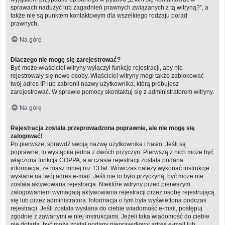
sprawach nadużyć lub zagadnień prawnych związanych z tą witryną?”, a
także nie są punktem kontaktowym dla wszelkiego rodzaju porad
prawnych.
Na górę
Dlaczego nie mogę się zarejestrować?
Być może właściciel witryny wyłączył funkcję rejestracji, aby nie
rejestrowały się nowe osoby. Właściciel witryny mógł także zablokować
twój adres IP lub zabronił nazwy użytkownika, którą próbujesz
zarejestrować. W sprawie pomocy skontaktuj się z administratorem witryny.
Na górę
Rejestracja została przeprowadzona poprawnie, ale nie mogę się
zalogować!
Po pierwsze, sprawdź swoją nazwę użytkownika i hasło. Jeśli są
poprawne, to wystąpiła jedna z dwóch przyczyn. Pierwszą z nich może być
włączona funkcja COPPA, a w czasie rejestracji została podana
informacja, że masz mniej niż 13 lat. Wówczas należy wykonać instrukcje
wysłane na twój adres e-mail. Jeśli nie to było przyczyną, być może nie
została aktywowana rejestracja. Niektóre witryny przed pierwszym
zalogowaniem wymagają aktywowania rejestracji przez osobę rejestrującą
się lub przez administratora. Informacja o tym była wyświetlona podczas
rejestracji. Jeśli została wysłana do ciebie wiadomość e-mail, postępuj
zgodnie z zawartymi w niej instrukcjami. Jeżeli taka wiadomość do ciebie
nie dotarła, być może został podany nieprawidłowy adres e-mail lub