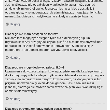
zmiany pierwszego posta w wątku, z którym zawsze związana jest ankieta.
Jeśli nikt jeszcze nie oddał głosu w ankiecie, jej autor może usunąć
ankietę lub zmienić jej opcje. Jednakże, jeśli w ankiecie zostały już
oddane głosy, tylko moderatorzy lub administratorzy mogą ją zmienić, lub
usunąć. Zapobiega to modyfikowaniu ankiety w czasie jej trwania.
Na górę
Dlaczego nie mam dostępu do forum?
Niektóre fora mogą być dostępne tylko dla określonych grup lub
użytkowników. Aby przeglądać, czytać, pisać na nich lub wykonywać inne
operacje, musisz mieć odpowiednie uprawnienia. Skontaktuj się z
moderatorem lub administratorem witryny, aby ci je przydzielił.
Na górę
Dlaczego nie mogę dodawać załączników?
Uprawnienia dotyczące załączników są przydzielane dla każdego forum,
dla każdej grupy i dla każdego użytkownika. Administrator witryny mógł nie
zezwolić na zamieszczanie załączników na forum, na którym piszesz lub
przyznał uprawnienia tylko niektórym grupom. Jeśli nadal nie masz
jasności, dlaczego nie możesz zamieszczać załączników, skontaktuj się z
administratorem witryny.
Na górę
Dlaczego otrzymałem/otrzymałam ostrzeżenie?