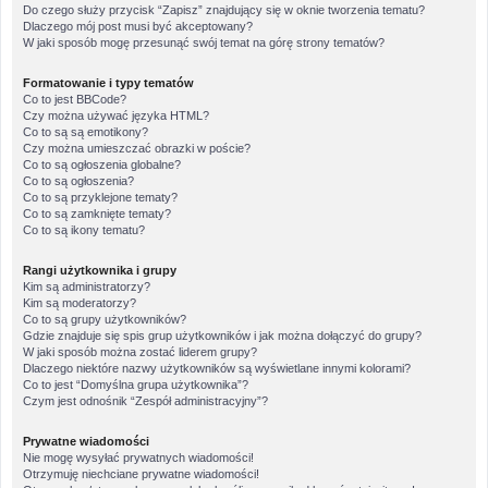
Do czego służy przycisk “Zapisz” znajdujący się w oknie tworzenia tematu?
Dlaczego mój post musi być akceptowany?
W jaki sposób mogę przesunąć swój temat na górę strony tematów?
Formatowanie i typy tematów
Co to jest BBCode?
Czy można używać języka HTML?
Co to są są emotikony?
Czy można umieszczać obrazki w poście?
Co to są ogłoszenia globalne?
Co to są ogłoszenia?
Co to są przyklejone tematy?
Co to są zamknięte tematy?
Co to są ikony tematu?
Rangi użytkownika i grupy
Kim są administratorzy?
Kim są moderatorzy?
Co to są grupy użytkowników?
Gdzie znajduje się spis grup użytkowników i jak można dołączyć do grupy?
W jaki sposób można zostać liderem grupy?
Dlaczego niektóre nazwy użytkowników są wyświetlane innymi kolorami?
Co to jest “Domyślna grupa użytkownika”?
Czym jest odnośnik “Zespół administracyjny”?
Prywatne wiadomości
Nie mogę wysyłać prywatnych wiadomości!
Otrzymuję niechciane prywatne wiadomości!