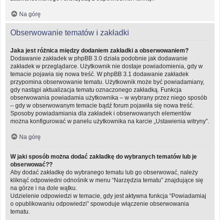
Na górę
Obserwowanie tematów i zakładki
Jaka jest różnica między dodaniem zakładki a obserwowaniem?
Dodawanie zakładek w phpBB 3.0 działa podobnie jak dodawanie
zakładek w przeglądarce. Użytkownik nie dostaje powiadomienia, gdy w
temacie pojawia się nowa treść. W phpBB 3.1 dodawanie zakładek
przypomina obserwowanie tematu. Użytkownik może być powiadamiany,
gdy nastąpi aktualizacja tematu oznaczonego zakładką. Funkcja
obserwowania powiadamia użytkownika – w wybrany przez niego sposób
– gdy w obserwowanym temacie bądź forum pojawiła się nowa treść.
Sposoby powiadamiania dla zakładek i obserwowanych elementów
można konfigurować w panelu użytkownika na karcie „Ustawienia witryny”.
Na górę
W jaki sposób można dodać zakładkę do wybranych tematów lub je
obserwować??
Aby dodać zakładkę do wybranego tematu lub go obserwować, należy
kliknąć odpowiedni odnośnik w menu “Narzędzia tematu” znajdujące się
na górze i na dole wątku.
Udzielenie odpowiedzi w temacie, gdy jest aktywna funkcja “Powiadamiaj
o opublikowaniu odpowiedzi” spowoduje włączenie obserwowania
tematu.