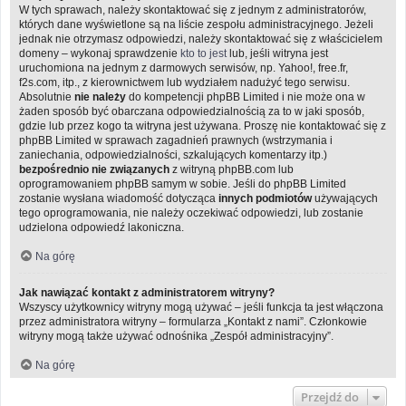
W tych sprawach, należy skontaktować się z jednym z administratorów,
których dane wyświetlone są na liście zespołu administracyjnego. Jeżeli
jednak nie otrzymasz odpowiedzi, należy skontaktować się z właścicielem
domeny – wykonaj sprawdzenie
kto to jest
lub, jeśli witryna jest
uruchomiona na jednym z darmowych serwisów, np. Yahoo!, free.fr,
f2s.com, itp., z kierownictwem lub wydziałem nadużyć tego serwisu.
Absolutnie
nie należy
do kompetencji phpBB Limited i nie może ona w
żaden sposób być obarczana odpowiedzialnością za to w jaki sposób,
gdzie lub przez kogo ta witryna jest używana. Proszę nie kontaktować się z
phpBB Limited w sprawach zagadnień prawnych (wstrzymania i
zaniechania, odpowiedzialności, szkalujących komentarzy itp.)
bezpośrednio nie związanych
z witryną phpBB.com lub
oprogramowaniem phpBB samym w sobie. Jeśli do phpBB Limited
zostanie wysłana wiadomość dotycząca
innych podmiotów
używających
tego oprogramowania, nie należy oczekiwać odpowiedzi, lub zostanie
udzielona odpowiedź lakoniczna.
Na górę
Jak nawiązać kontakt z administratorem witryny?
Wszyscy użytkownicy witryny mogą używać – jeśli funkcja ta jest włączona
przez administratora witryny – formularza „Kontakt z nami”. Członkowie
witryny mogą także używać odnośnika „Zespół administracyjny”.
Na górę
Przejdź do