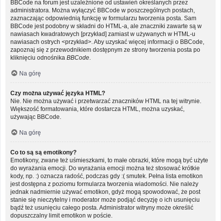
BBCode na forum jest uzależnione od ustawień określanych przez
administratora. Można wyłączyć BBCode w poszczególnych postach,
zaznaczając odpowiednią funkcję w formularzu tworzenia posta. Sam
BBCode jest podobny w składni do HTML-a, ale znaczniki zawarte są w
nawiasach kwadratowych [przykład] zamiast w używanych w HTML-u
nawiasach ostrych <przykład>. Aby uzyskać więcej informacji o BBCode,
zapoznaj się z przewodnikiem dostępnym ze strony tworzenia posta po
kliknięciu odnośnika
BBCode
.
Na górę
Czy można używać języka HTML?
Nie. Nie można używać i przetwarzać znaczników HTML na tej witrynie.
Większość formatowania, które dostarcza HTML, można uzyskać,
używając BBCode.
Na górę
Co to są są emotikony?
Emotikony, zwane też uśmieszkami, to małe obrazki, które mogą być użyte
do wyrażania emocji. Do wyrażania emocji można też stosować krótkie
kody, np. :) oznacza radość, podczas gdy :( smutek. Pełna lista emotikon
jest dostępna z poziomu formularza tworzenia wiadomości. Nie należy
jednak nadmiernie używać emotikon, gdyż mogą spowodować, że post
stanie się nieczytelny i moderator może podjąć decyzję o ich usunięciu
bądź też usunięciu całego posta. Administrator witryny może określić
dopuszczalny limit emotikon w poście.