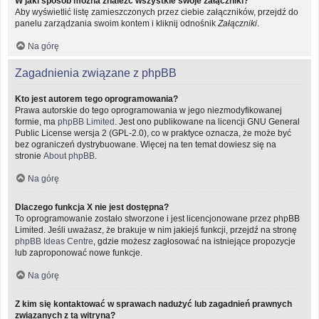
W jaki sposób można znaleźć wszystkie swoje załączniki?
Aby wyświetlić listę zamieszczonych przez ciebie załączników, przejdź do
panelu zarządzania swoim kontem i kliknij odnośnik
Załączniki
.
Na górę
Zagadnienia związane z phpBB
Kto jest autorem tego oprogramowania?
Prawa autorskie do tego oprogramowania w jego niezmodyfikowanej
formie, ma
phpBB Limited
. Jest ono publikowane na licencji GNU General
Public License wersja 2 (GPL-2.0), co w praktyce oznacza, że może być
bez ograniczeń dystrybuowane. Więcej na ten temat dowiesz się na
stronie
About phpBB
.
Na górę
Dlaczego funkcja X nie jest dostępna?
To oprogramowanie zostało stworzone i jest licencjonowane przez phpBB
Limited. Jeśli uważasz, że brakuje w nim jakiejś funkcji, przejdź na stronę
phpBB Ideas Centre
, gdzie możesz zagłosować na istniejące propozycje
lub zaproponować nowe funkcje.
Na górę
Z kim się kontaktować w sprawach nadużyć lub zagadnień prawnych
związanych z tą witryną?