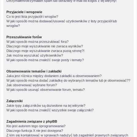
Otrzymałem/otrzymałam spam lub obraźliwy e-mail od kogoś z tej witryny!
Przyjaciele i wrogowie
Co to jest lista przyjaciół i wrogów?
W jaki sposób można dodawać/usuwać użytkowników z listy przyjaciół lub
wrogów?
Przeszukiwanie forów
W jaki sposób można przeszukiwać fora?
Dlaczego moje wyszukiwanie nie zwraca wyników?
Dlaczego moje wyszukiwanie zwraca pustą stronę?!
Jak można wyszukać użytkowników?
W jaki sposób można znaleźć swoje posty i tematy?
Obserwowanie tematów i zakładki
Jaka jest różnica między dodaniem zakładki a obserwowaniem?
W jaki sposób można dodać zakładkę do wybranych tematów lub je obserwować??
Jak obserwować wybrane forum?
W jaki sposób usunąć obserwowanie forum, tematu?
Załączniki
Jakie typy załączników są dozwolone na tej witrynie?
W jaki sposób można znaleźć wszystkie swoje załączniki?
Zagadnienia związane z phpBB
Kto jest autorem tego oprogramowania?
Dlaczego funkcja X nie jest dostępna?
Z kim się kontaktować w sprawach nadużyć lub zagadnień prawnych związanych