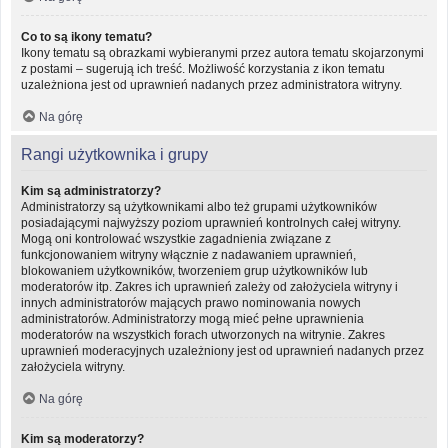
Co to są ikony tematu?
Ikony tematu są obrazkami wybieranymi przez autora tematu skojarzonymi
z postami – sugerują ich treść. Możliwość korzystania z ikon tematu
uzależniona jest od uprawnień nadanych przez administratora witryny.
Na górę
Rangi użytkownika i grupy
Kim są administratorzy?
Administratorzy są użytkownikami albo też grupami użytkowników
posiadającymi najwyższy poziom uprawnień kontrolnych całej witryny.
Mogą oni kontrolować wszystkie zagadnienia związane z
funkcjonowaniem witryny włącznie z nadawaniem uprawnień,
blokowaniem użytkowników, tworzeniem grup użytkowników lub
moderatorów itp. Zakres ich uprawnień zależy od założyciela witryny i
innych administratorów mających prawo nominowania nowych
administratorów. Administratorzy mogą mieć pełne uprawnienia
moderatorów na wszystkich forach utworzonych na witrynie. Zakres
uprawnień moderacyjnych uzależniony jest od uprawnień nadanych przez
założyciela witryny.
Na górę
Kim są moderatorzy?