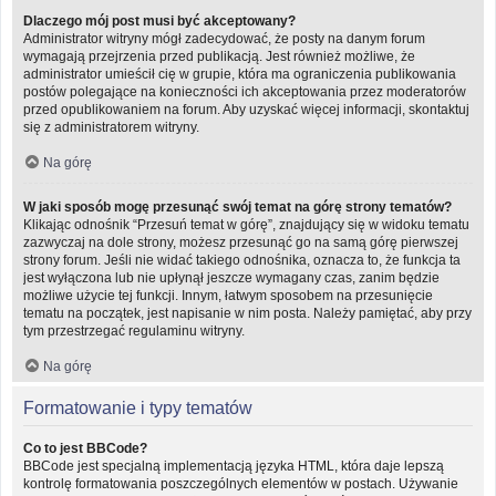
Dlaczego mój post musi być akceptowany?
Administrator witryny mógł zadecydować, że posty na danym forum
wymagają przejrzenia przed publikacją. Jest również możliwe, że
administrator umieścił cię w grupie, która ma ograniczenia publikowania
postów polegające na konieczności ich akceptowania przez moderatorów
przed opublikowaniem na forum. Aby uzyskać więcej informacji, skontaktuj
się z administratorem witryny.
Na górę
W jaki sposób mogę przesunąć swój temat na górę strony tematów?
Klikając odnośnik “Przesuń temat w górę”, znajdujący się w widoku tematu
zazwyczaj na dole strony, możesz przesunąć go na samą górę pierwszej
strony forum. Jeśli nie widać takiego odnośnika, oznacza to, że funkcja ta
jest wyłączona lub nie upłynął jeszcze wymagany czas, zanim będzie
możliwe użycie tej funkcji. Innym, łatwym sposobem na przesunięcie
tematu na początek, jest napisanie w nim posta. Należy pamiętać, aby przy
tym przestrzegać regulaminu witryny.
Na górę
Formatowanie i typy tematów
Co to jest BBCode?
BBCode jest specjalną implementacją języka HTML, która daje lepszą
kontrolę formatowania poszczególnych elementów w postach. Używanie