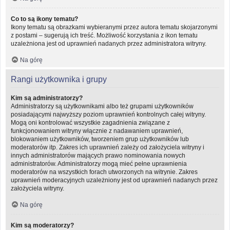
Co to są ikony tematu?
Ikony tematu są obrazkami wybieranymi przez autora tematu skojarzonymi
z postami – sugerują ich treść. Możliwość korzystania z ikon tematu
uzależniona jest od uprawnień nadanych przez administratora witryny.
Na górę
Rangi użytkownika i grupy
Kim są administratorzy?
Administratorzy są użytkownikami albo też grupami użytkowników
posiadającymi najwyższy poziom uprawnień kontrolnych całej witryny.
Mogą oni kontrolować wszystkie zagadnienia związane z
funkcjonowaniem witryny włącznie z nadawaniem uprawnień,
blokowaniem użytkowników, tworzeniem grup użytkowników lub
moderatorów itp. Zakres ich uprawnień zależy od założyciela witryny i
innych administratorów mających prawo nominowania nowych
administratorów. Administratorzy mogą mieć pełne uprawnienia
moderatorów na wszystkich forach utworzonych na witrynie. Zakres
uprawnień moderacyjnych uzależniony jest od uprawnień nadanych przez
założyciela witryny.
Na górę
Kim są moderatorzy?