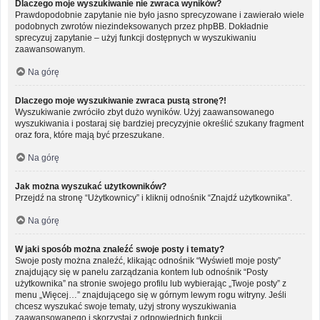
Dlaczego moje wyszukiwanie nie zwraca wyników?
Prawdopodobnie zapytanie nie było jasno sprecyzowane i zawierało wiele
podobnych zwrotów niezindeksowanych przez phpBB. Dokładnie
sprecyzuj zapytanie – użyj funkcji dostępnych w wyszukiwaniu
zaawansowanym.
Na górę
Dlaczego moje wyszukiwanie zwraca pustą stronę?!
Wyszukiwanie zwróciło zbyt dużo wyników. Użyj zaawansowanego
wyszukiwania i postaraj się bardziej precyzyjnie określić szukany fragment
oraz fora, które mają być przeszukane.
Na górę
Jak można wyszukać użytkowników?
Przejdź na stronę “Użytkownicy” i kliknij odnośnik “Znajdź użytkownika”.
Na górę
W jaki sposób można znaleźć swoje posty i tematy?
Swoje posty można znaleźć, klikając odnośnik “Wyświetl moje posty”
znajdujący się w panelu zarządzania kontem lub odnośnik “Posty
użytkownika” na stronie swojego profilu lub wybierając „Twoje posty” z
menu „Więcej…” znajdującego się w górnym lewym rogu witryny. Jeśli
chcesz wyszukać swoje tematy, użyj strony wyszukiwania
zaawansowanego i skorzystaj z odpowiednich funkcji.