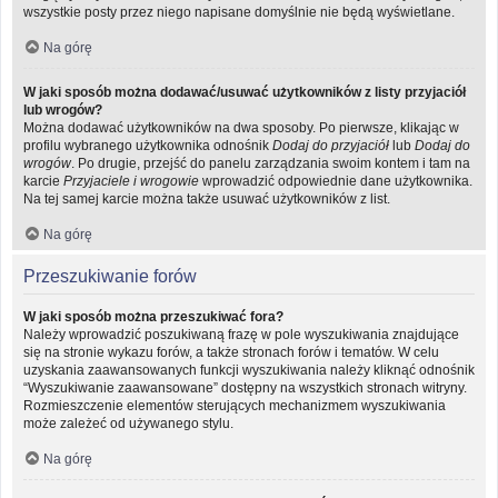
wszystkie posty przez niego napisane domyślnie nie będą wyświetlane.
Na górę
W jaki sposób można dodawać/usuwać użytkowników z listy przyjaciół
lub wrogów?
Można dodawać użytkowników na dwa sposoby. Po pierwsze, klikając w
profilu wybranego użytkownika odnośnik
Dodaj do przyjaciół
lub
Dodaj do
wrogów
. Po drugie, przejść do panelu zarządzania swoim kontem i tam na
karcie
Przyjaciele i wrogowie
wprowadzić odpowiednie dane użytkownika.
Na tej samej karcie można także usuwać użytkowników z list.
Na górę
Przeszukiwanie forów
W jaki sposób można przeszukiwać fora?
Należy wprowadzić poszukiwaną frazę w pole wyszukiwania znajdujące
się na stronie wykazu forów, a także stronach forów i tematów. W celu
uzyskania zaawansowanych funkcji wyszukiwania należy kliknąć odnośnik
“Wyszukiwanie zaawansowane” dostępny na wszystkich stronach witryny.
Rozmieszczenie elementów sterujących mechanizmem wyszukiwania
może zależeć od używanego stylu.
Na górę