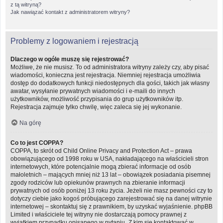
z tą witryną?
Jak nawiązać kontakt z administratorem witryny?
Problemy z logowaniem i rejestracją
Dlaczego w ogóle muszę się rejestrować?
Możliwe, że nie musisz. To od administratora witryny zależy czy, aby pisać
wiadomości, konieczna jest rejestracja. Niemniej rejestracja umożliwia
dostęp do dodatkowych funkcji niedostępnych dla gości, takich jak własny
awatar, wysyłanie prywatnych wiadomości i e-maili do innych
użytkowników, możliwość przypisania do grup użytkowników itp.
Rejestracja zajmuje tylko chwilę, więc zaleca się jej wykonanie.
Na górę
Co to jest COPPA?
COPPA, to skrót od Child Online Privacy and Protection Act – prawa
obowiązującego od 1998 roku w USA, nakładającego na właścicieli stron
internetowych, które potencjalnie mogą zbierać informacje od osób
małoletnich – mających mniej niż 13 lat – obowiązek posiadania pisemnej
zgody rodziców lub opiekunów prawnych na zbieranie informacji
prywatnych od osób poniżej 13 roku życia. Jeżeli nie masz pewności czy to
dotyczy ciebie jako kogoś próbującego zarejestrować się na danej witrynie
internetowej – skontaktuj się z prawnikiem, by uzyskać wyjaśnienie. phpBB
Limited i właściciele tej witryny nie dostarczają pomocy prawnej z
wyjątkiem przypadku opisanego w pytaniu „Z kim się kontaktować w