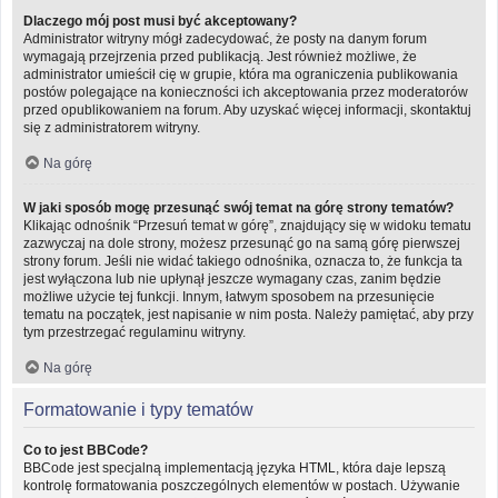
Dlaczego mój post musi być akceptowany?
Administrator witryny mógł zadecydować, że posty na danym forum
wymagają przejrzenia przed publikacją. Jest również możliwe, że
administrator umieścił cię w grupie, która ma ograniczenia publikowania
postów polegające na konieczności ich akceptowania przez moderatorów
przed opublikowaniem na forum. Aby uzyskać więcej informacji, skontaktuj
się z administratorem witryny.
Na górę
W jaki sposób mogę przesunąć swój temat na górę strony tematów?
Klikając odnośnik “Przesuń temat w górę”, znajdujący się w widoku tematu
zazwyczaj na dole strony, możesz przesunąć go na samą górę pierwszej
strony forum. Jeśli nie widać takiego odnośnika, oznacza to, że funkcja ta
jest wyłączona lub nie upłynął jeszcze wymagany czas, zanim będzie
możliwe użycie tej funkcji. Innym, łatwym sposobem na przesunięcie
tematu na początek, jest napisanie w nim posta. Należy pamiętać, aby przy
tym przestrzegać regulaminu witryny.
Na górę
Formatowanie i typy tematów
Co to jest BBCode?
BBCode jest specjalną implementacją języka HTML, która daje lepszą
kontrolę formatowania poszczególnych elementów w postach. Używanie