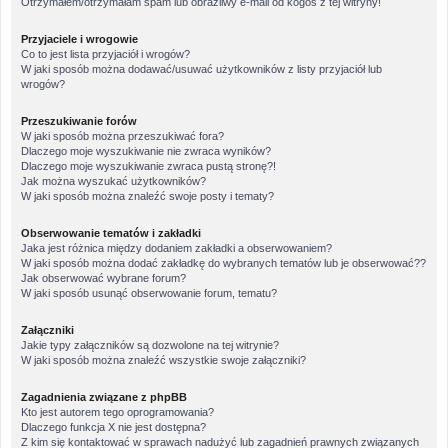
Otrzymałem/otrzymałam spam lub obraźliwy e-mail od kogoś z tej witryny!
Przyjaciele i wrogowie
Co to jest lista przyjaciół i wrogów?
W jaki sposób można dodawać/usuwać użytkowników z listy przyjaciół lub
wrogów?
Przeszukiwanie forów
W jaki sposób można przeszukiwać fora?
Dlaczego moje wyszukiwanie nie zwraca wyników?
Dlaczego moje wyszukiwanie zwraca pustą stronę?!
Jak można wyszukać użytkowników?
W jaki sposób można znaleźć swoje posty i tematy?
Obserwowanie tematów i zakładki
Jaka jest różnica między dodaniem zakładki a obserwowaniem?
W jaki sposób można dodać zakładkę do wybranych tematów lub je obserwować??
Jak obserwować wybrane forum?
W jaki sposób usunąć obserwowanie forum, tematu?
Załączniki
Jakie typy załączników są dozwolone na tej witrynie?
W jaki sposób można znaleźć wszystkie swoje załączniki?
Zagadnienia związane z phpBB
Kto jest autorem tego oprogramowania?
Dlaczego funkcja X nie jest dostępna?
Z kim się kontaktować w sprawach nadużyć lub zagadnień prawnych związanych