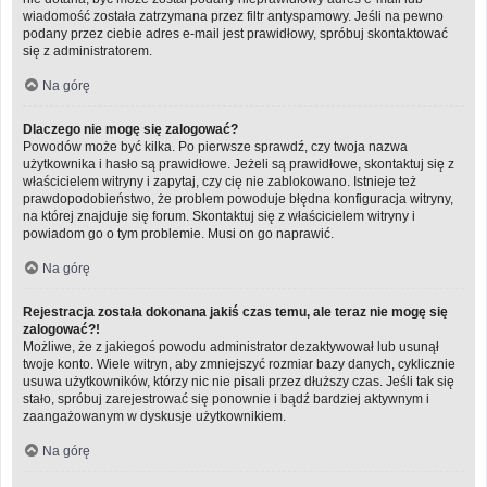
wiadomość została zatrzymana przez filtr antyspamowy. Jeśli na pewno
podany przez ciebie adres e-mail jest prawidłowy, spróbuj skontaktować
się z administratorem.
Na górę
Dlaczego nie mogę się zalogować?
Powodów może być kilka. Po pierwsze sprawdź, czy twoja nazwa
użytkownika i hasło są prawidłowe. Jeżeli są prawidłowe, skontaktuj się z
właścicielem witryny i zapytaj, czy cię nie zablokowano. Istnieje też
prawdopodobieństwo, że problem powoduje błędna konfiguracja witryny,
na której znajduje się forum. Skontaktuj się z właścicielem witryny i
powiadom go o tym problemie. Musi on go naprawić.
Na górę
Rejestracja została dokonana jakiś czas temu, ale teraz nie mogę się
zalogować?!
Możliwe, że z jakiegoś powodu administrator dezaktywował lub usunął
twoje konto. Wiele witryn, aby zmniejszyć rozmiar bazy danych, cyklicznie
usuwa użytkowników, którzy nic nie pisali przez dłuższy czas. Jeśli tak się
stało, spróbuj zarejestrować się ponownie i bądź bardziej aktywnym i
zaangażowanym w dyskusje użytkownikiem.
Na górę