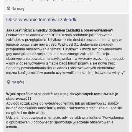
Na górę
Obserwowanie tematów i zakładki
Jaka jest różnica między dodaniem zakładki a obserwowaniem?
Dodawanie zakładek w phpBB 3.0 działa podobnie jak dodawanie
zakładek w przeglądarce. Użytkownik nie dostaje powiadomienia, gdy w
temacie pojawia się nowa treść. W phpBB 3.1 dodawanie zakładek
przypomina obserwowanie tematu. Użytkownik może być powiadamiany,
gdy nastąpi aktualizacja tematu oznaczonego zakładką. Funkcja
obserwowania powiadamia użytkownika – w wybrany przez niego sposób
– gdy w obserwowanym temacie bądź forum pojawiła się nowa treść.
Sposoby powiadamiania dla zakładek i obserwowanych elementów
można konfigurować w panelu użytkownika na karcie „Ustawienia witryny”.
Na górę
W jaki sposób można dodać zakładkę do wybranych tematów lub je
obserwować??
Aby dodać zakładkę do wybranego tematu lub go obserwować, należy
kliknąć odpowiedni odnośnik w menu “Narzędzia tematu” znajdujące się
na górze i na dole wątku.
Udzielenie odpowiedzi w temacie, gdy jest aktywna funkcja “Powiadamiaj
o opublikowaniu odpowiedzi” spowoduje włączenie obserwowania
tematu.