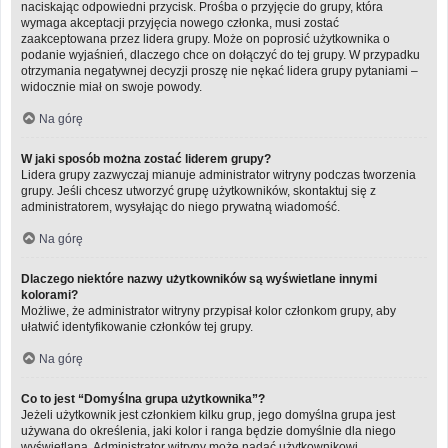
naciskając odpowiedni przycisk. Prośba o przyjęcie do grupy, która
wymaga akceptacji przyjęcia nowego członka, musi zostać
zaakceptowana przez lidera grupy. Może on poprosić użytkownika o
podanie wyjaśnień, dlaczego chce on dołączyć do tej grupy. W przypadku
otrzymania negatywnej decyzji proszę nie nękać lidera grupy pytaniami –
widocznie miał on swoje powody.
Na górę
W jaki sposób można zostać liderem grupy?
Lidera grupy zazwyczaj mianuje administrator witryny podczas tworzenia
grupy. Jeśli chcesz utworzyć grupę użytkowników, skontaktuj się z
administratorem, wysyłając do niego prywatną wiadomość.
Na górę
Dlaczego niektóre nazwy użytkowników są wyświetlane innymi
kolorami?
Możliwe, że administrator witryny przypisał kolor członkom grupy, aby
ułatwić identyfikowanie członków tej grupy.
Na górę
Co to jest “Domyślna grupa użytkownika”?
Jeżeli użytkownik jest członkiem kilku grup, jego domyślna grupa jest
używana do określenia, jaki kolor i ranga będzie domyślnie dla niego
wyświetlana. Administrator witryny może nadać użytkownikowi