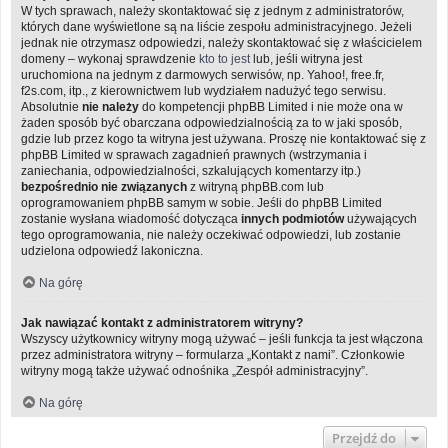
W tych sprawach, należy skontaktować się z jednym z administratorów,
których dane wyświetlone są na liście zespołu administracyjnego. Jeżeli
jednak nie otrzymasz odpowiedzi, należy skontaktować się z właścicielem
domeny – wykonaj sprawdzenie
kto to jest
lub, jeśli witryna jest
uruchomiona na jednym z darmowych serwisów, np. Yahoo!, free.fr,
f2s.com, itp., z kierownictwem lub wydziałem nadużyć tego serwisu.
Absolutnie
nie należy
do kompetencji phpBB Limited i nie może ona w
żaden sposób być obarczana odpowiedzialnością za to w jaki sposób,
gdzie lub przez kogo ta witryna jest używana. Proszę nie kontaktować się z
phpBB Limited w sprawach zagadnień prawnych (wstrzymania i
zaniechania, odpowiedzialności, szkalujących komentarzy itp.)
bezpośrednio nie związanych
z witryną phpBB.com lub
oprogramowaniem phpBB samym w sobie. Jeśli do phpBB Limited
zostanie wysłana wiadomość dotycząca
innych podmiotów
używających
tego oprogramowania, nie należy oczekiwać odpowiedzi, lub zostanie
udzielona odpowiedź lakoniczna.
Na górę
Jak nawiązać kontakt z administratorem witryny?
Wszyscy użytkownicy witryny mogą używać – jeśli funkcja ta jest włączona
przez administratora witryny – formularza „Kontakt z nami”. Członkowie
witryny mogą także używać odnośnika „Zespół administracyjny”.
Na górę
Przejdź do