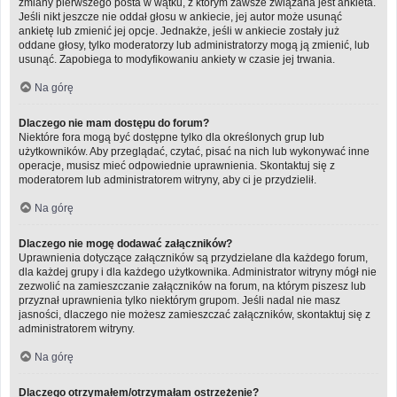
zmiany pierwszego posta w wątku, z którym zawsze związana jest ankieta.
Jeśli nikt jeszcze nie oddał głosu w ankiecie, jej autor może usunąć
ankietę lub zmienić jej opcje. Jednakże, jeśli w ankiecie zostały już
oddane głosy, tylko moderatorzy lub administratorzy mogą ją zmienić, lub
usunąć. Zapobiega to modyfikowaniu ankiety w czasie jej trwania.
Na górę
Dlaczego nie mam dostępu do forum?
Niektóre fora mogą być dostępne tylko dla określonych grup lub
użytkowników. Aby przeglądać, czytać, pisać na nich lub wykonywać inne
operacje, musisz mieć odpowiednie uprawnienia. Skontaktuj się z
moderatorem lub administratorem witryny, aby ci je przydzielił.
Na górę
Dlaczego nie mogę dodawać załączników?
Uprawnienia dotyczące załączników są przydzielane dla każdego forum,
dla każdej grupy i dla każdego użytkownika. Administrator witryny mógł nie
zezwolić na zamieszczanie załączników na forum, na którym piszesz lub
przyznał uprawnienia tylko niektórym grupom. Jeśli nadal nie masz
jasności, dlaczego nie możesz zamieszczać załączników, skontaktuj się z
administratorem witryny.
Na górę
Dlaczego otrzymałem/otrzymałam ostrzeżenie?