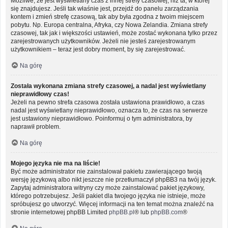
Możliwe, że jest wyświetlany czas z innej strefy czasowej, niż ta, w której
się znajdujesz. Jeśli tak właśnie jest, przejdź do panelu zarządzania
kontem i zmień strefę czasową, tak aby była zgodna z twoim miejscem
pobytu. Np. Europa centralna, Afryka, czy Nowa Zelandia. Zmiana strefy
czasowej, tak jak i większości ustawień, może zostać wykonana tylko przez
zarejestrowanych użytkowników. Jeżeli nie jesteś zarejestrowanym
użytkownikiem – teraz jest dobry moment, by się zarejestrować.
Na górę
Została wykonana zmiana strefy czasowej, a nadal jest wyświetlany
nieprawidłowy czas!
Jeżeli na pewno strefa czasowa została ustawiona prawidłowo, a czas
nadal jest wyświetlany nieprawidłowo, oznacza to, że czas na serwerze
jest ustawiony nieprawidłowo. Poinformuj o tym administratora, by
naprawił problem.
Na górę
Mojego języka nie ma na liście!
Być może administrator nie zainstalował pakietu zawierającego twoją
wersję językową albo nikt jeszcze nie przetłumaczył phpBB3 na twój język.
Zapytaj administratora witryny czy może zainstalować pakiet językowy,
którego potrzebujesz. Jeśli pakiet dla twojego języka nie istnieje, może
spróbujesz go utworzyć. Więcej informacji na ten temat można znaleźć na
stronie internetowej phpBB Limited
phpBB.pl
® lub
phpBB.com
®