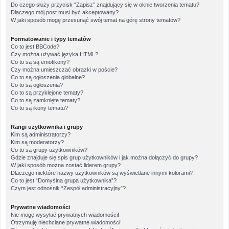
Do czego służy przycisk “Zapisz” znajdujący się w oknie tworzenia tematu?
Dlaczego mój post musi być akceptowany?
W jaki sposób mogę przesunąć swój temat na górę strony tematów?
Formatowanie i typy tematów
Co to jest BBCode?
Czy można używać języka HTML?
Co to są są emotikony?
Czy można umieszczać obrazki w poście?
Co to są ogłoszenia globalne?
Co to są ogłoszenia?
Co to są przyklejone tematy?
Co to są zamknięte tematy?
Co to są ikony tematu?
Rangi użytkownika i grupy
Kim są administratorzy?
Kim są moderatorzy?
Co to są grupy użytkowników?
Gdzie znajduje się spis grup użytkowników i jak można dołączyć do grupy?
W jaki sposób można zostać liderem grupy?
Dlaczego niektóre nazwy użytkowników są wyświetlane innymi kolorami?
Co to jest “Domyślna grupa użytkownika”?
Czym jest odnośnik “Zespół administracyjny”?
Prywatne wiadomości
Nie mogę wysyłać prywatnych wiadomości!
Otrzymuję niechciane prywatne wiadomości!