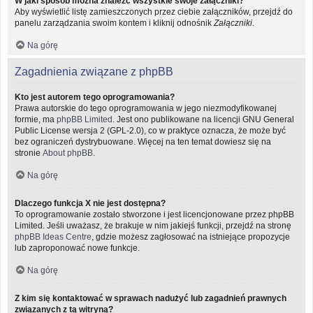
W jaki sposób można znaleźć wszystkie swoje załączniki?
Aby wyświetlić listę zamieszczonych przez ciebie załączników, przejdź do
panelu zarządzania swoim kontem i kliknij odnośnik
Załączniki
.
Na górę
Zagadnienia związane z phpBB
Kto jest autorem tego oprogramowania?
Prawa autorskie do tego oprogramowania w jego niezmodyfikowanej
formie, ma
phpBB Limited
. Jest ono publikowane na licencji GNU General
Public License wersja 2 (GPL-2.0), co w praktyce oznacza, że może być
bez ograniczeń dystrybuowane. Więcej na ten temat dowiesz się na
stronie
About phpBB
.
Na górę
Dlaczego funkcja X nie jest dostępna?
To oprogramowanie zostało stworzone i jest licencjonowane przez phpBB
Limited. Jeśli uważasz, że brakuje w nim jakiejś funkcji, przejdź na stronę
phpBB Ideas Centre
, gdzie możesz zagłosować na istniejące propozycje
lub zaproponować nowe funkcje.
Na górę
Z kim się kontaktować w sprawach nadużyć lub zagadnień prawnych
związanych z tą witryną?