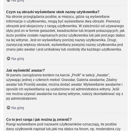
Na górę
Czym są obrazki wyświetlane obok nazwy użytkownika?
Na stronie przeglądania postów, w miejscu, gdzie są wyświetlane
informacje o użytkowniku, mogą być wyświetlane dwa obrazki. Pierwszy
obrazek jest skojarzony z rangą użytkownika. W zależności od używanego
stylu jest on w formie gwiazdek, kwadracików lub kropek pokazujących, jak
dużo postów zostało napisanych przez użytkownika lub jaki jest jego status
na tej witrynie. Jest on wyświetlany poniżej nazwy użytkownika. Drugi,
zazwyczaj większy obrazek, wyświetlany powyżej nazwy użytkownika jest
znany jako awatar i jest unikatowy lub osobisty dla każdego użytkownika.
Na górę
Jak wyświetlić awatar?
W panelu zarządzania kontem na karcie „Profil” w sekcji „Awatar”,
używając jednej z czterech metod: Gravatar, Galeria awatarów, Zdalny
awatar lub Prześlij awatar, można dodać awatar. Wyświetlanie awatarów i
sposób ich wyświetlania są uzależnione od administratora witryny. Jeśli
nie można używać awatarów na danej witrynie, należy skontaktować się z
jej administratorem.
Na górę
Co to jest ranga i jak można ją zmienić?
Rangi wyświetlane pod nazwami użytkowników oznaczają, ile postów
dany użytkownik napisał lub jaki ma status na forum, np. moderatora czy