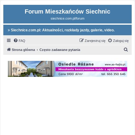
Forum Mieszkańców Siechnic
siechnice.com.pl/forum
Siechnice.com.pl: Aktualności, rozkłady jazdy, galerie, video.
FAQ
Zarejestruj się
Zaloguj się
S
Strona główna
Często zadawane pytania
z
u
k
a
j