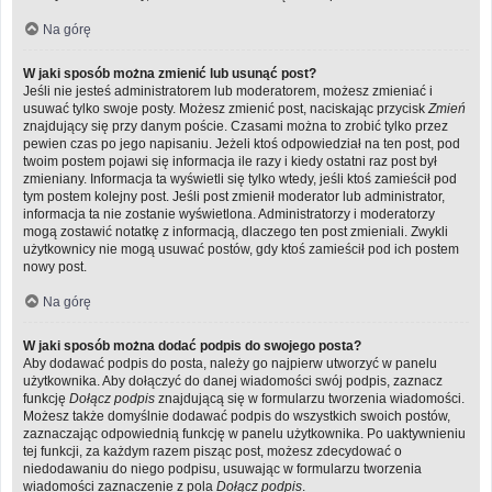
Na górę
W jaki sposób można zmienić lub usunąć post?
Jeśli nie jesteś administratorem lub moderatorem, możesz zmieniać i
usuwać tylko swoje posty. Możesz zmienić post, naciskając przycisk
Zmień
znajdujący się przy danym poście. Czasami można to zrobić tylko przez
pewien czas po jego napisaniu. Jeżeli ktoś odpowiedział na ten post, pod
twoim postem pojawi się informacja ile razy i kiedy ostatni raz post był
zmieniany. Informacja ta wyświetli się tylko wtedy, jeśli ktoś zamieścił pod
tym postem kolejny post. Jeśli post zmienił moderator lub administrator,
informacja ta nie zostanie wyświetlona. Administratorzy i moderatorzy
mogą zostawić notatkę z informacją, dlaczego ten post zmieniali. Zwykli
użytkownicy nie mogą usuwać postów, gdy ktoś zamieścił pod ich postem
nowy post.
Na górę
W jaki sposób można dodać podpis do swojego posta?
Aby dodawać podpis do posta, należy go najpierw utworzyć w panelu
użytkownika. Aby dołączyć do danej wiadomości swój podpis, zaznacz
funkcję
Dołącz podpis
znajdującą się w formularzu tworzenia wiadomości.
Możesz także domyślnie dodawać podpis do wszystkich swoich postów,
zaznaczając odpowiednią funkcję w panelu użytkownika. Po uaktywnieniu
tej funkcji, za każdym razem pisząc post, możesz zdecydować o
niedodawaniu do niego podpisu, usuwając w formularzu tworzenia
wiadomości zaznaczenie z pola
Dołącz podpis
.