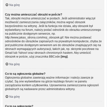
Na górę
Czy można umieszczać obrazki w poście?
Tak, obrazki można umieszczać w postach. Jeśli administrator włączył
możliwość zamieszczania załączników, można wgrać obrazek
bezpośrednio na witrynę. Jeśli ta funkcja nie działa, aby obrazek był
wyświetlany na forum, należy podać odnośnik do obrazka umieszczonego
na publicznie dostępnym serwerze, np.
http://www.jakas_strona.com/moj_obrazek.gif. Nie można podawać
odnośników do obrazków zapisanych na prywatnym komputerze, chyba że
jest publicznie dostępnym serwerem ani do obrazków znajdujących się na
stronach wymagających autoryzacji, takich jak, np. skrzynki pocztowe na
Gmail lub Yahoo! oraz stronach chronionych hasłem. Aby umieścić
obrazek w poście, użyj znacznika BBCode
[img]
.
Na górę
Co to są ogłoszenia globalne?
Ogłoszenia globalne zawierają ważne informacje i należy zawsze je
czytać. Są one wyświetlane na górze każdego forum i w panelu
zarządzania kontem użytkownika. Uprawnienia zamieszczania ogłoszeń
globalnych są nadawane przez administratora witryny.
Na górę
Co to są ogłoszenia?