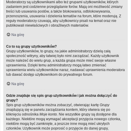
Moderatorzy są użytkownikami albo też grupami użytkowników, których
zadaniem jest codzienne przeglądanie forów. Mają oni możliwość zmiany
treści lub usuwania postów, a także blokowania, odblokowywania,
przenoszenia, usuwania i dzielenia tematów na forum, które moderują. Z
reguły moderatorzy czuwają, aby użytkownicy pisali na temat oraz nie
publikowali niewłaściwych i obraźliwych materiałów.
Na górę
Co to są grupy użytkowników?
Grupy użytkowników, to grupy, na jakie administratorzy dzielą całą
społeczność witryny, aby łatwiej było nimi zarządzać. Każdy użytkownik
może należeć do wielu grup, a każda grupa może mieć swoje własne
uprawnienia. Dzięki temu administratorzy mogą łatwo zmieniać
uprawnienia wielu użytkowników naraz, nadawać uprawnienia moderatora
lub dawać dostęp użytkownikom do prywatnego forum.
Na górę
Gdzie znajduje się spis grup użytkowników i jak można dołączyć do
grupy?
Spis grup użytkowników można zobaczyć, otwierając kartę
Grupy
znajdującą się w panelu zarządzania kontem, który otwiera się po
kliknięciu odnośnika
Moje konto
. Nie wszystkie grupy są dostępne dla
każdego. Niektóre mogą wymagać akceptacji przyjęcia nowego członka,
niektóre mogą być zamknięte, a jeszcze inne mogą mieć ukrytych
członków. Użytkownik może poprosić o przyjęcie do danej grupy,