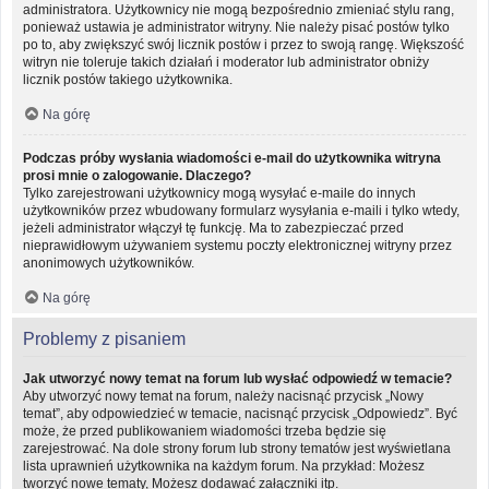
administratora. Użytkownicy nie mogą bezpośrednio zmieniać stylu rang,
ponieważ ustawia je administrator witryny. Nie należy pisać postów tylko
po to, aby zwiększyć swój licznik postów i przez to swoją rangę. Większość
witryn nie toleruje takich działań i moderator lub administrator obniży
licznik postów takiego użytkownika.
Na górę
Podczas próby wysłania wiadomości e-mail do użytkownika witryna
prosi mnie o zalogowanie. Dlaczego?
Tylko zarejestrowani użytkownicy mogą wysyłać e-maile do innych
użytkowników przez wbudowany formularz wysyłania e-maili i tylko wtedy,
jeżeli administrator włączył tę funkcję. Ma to zabezpieczać przed
nieprawidłowym używaniem systemu poczty elektronicznej witryny przez
anonimowych użytkowników.
Na górę
Problemy z pisaniem
Jak utworzyć nowy temat na forum lub wysłać odpowiedź w temacie?
Aby utworzyć nowy temat na forum, należy nacisnąć przycisk „Nowy
temat”, aby odpowiedzieć w temacie, nacisnąć przycisk „Odpowiedz”. Być
może, że przed publikowaniem wiadomości trzeba będzie się
zarejestrować. Na dole strony forum lub strony tematów jest wyświetlana
lista uprawnień użytkownika na każdym forum. Na przykład: Możesz
tworzyć nowe tematy, Możesz dodawać załączniki itp.