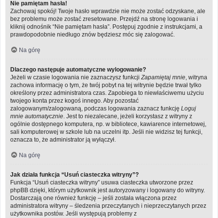
Nie pamiętam hasła!
Zachowaj spokój! Twoje hasło wprawdzie nie może zostać odzyskane, ale
bez problemu może zostać zresetowane. Przejdź na stronę logowania i
kliknij odnośnik “Nie pamiętam hasła”. Postępuj zgodnie z instrukcjami, a
prawdopodobnie niedługo znów będziesz móc się zalogować.
Na górę
Dlaczego następuje automatyczne wylogowanie?
Jeżeli w czasie logowania nie zaznaczysz funkcji
Zapamiętaj mnie
, witryna
zachowa informację o tym, że twój pobyt na tej witrynie będzie trwał tylko
określony przez administratora czas. Zapobiega to niewłaściwemu użyciu
twojego konta przez kogoś innego. Aby pozostać
zalogowanym/zalogowaną, podczas logowania zaznacz funkcję
Loguj
mnie automatycznie
. Jest to niezalecane, jeżeli korzystasz z witryny z
ogólnie dostępnego komputera, np. w bibliotece, kawiarence internetowej,
sali komputerowej w szkole lub na uczelni itp. Jeśli nie widzisz tej funkcji,
oznacza to, że administrator ją wyłączył.
Na górę
Jak działa funkcja “Usuń ciasteczka witryny”?
Funkcja “Usuń ciasteczka witryny” usuwa ciasteczka utworzone przez
phpBB dzięki, którym użytkownik jest autoryzowany i logowany do witryny.
Dostarczają one również funkcję – jeśli została włączona przez
administratora witryny – śledzenia przeczytanych i nieprzeczytanych przez
użytkownika postów. Jeśli występują problemy z