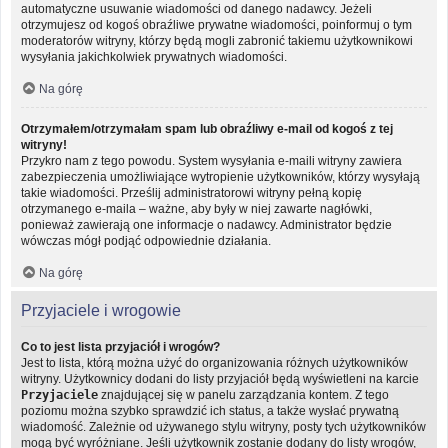
automatyczne usuwanie wiadomości od danego nadawcy. Jeżeli
otrzymujesz od kogoś obraźliwe prywatne wiadomości, poinformuj o tym
moderatorów witryny, którzy będą mogli zabronić takiemu użytkownikowi
wysyłania jakichkolwiek prywatnych wiadomości.
Na górę
Otrzymałem/otrzymałam spam lub obraźliwy e-mail od kogoś z tej
witryny!
Przykro nam z tego powodu. System wysyłania e-maili witryny zawiera
zabezpieczenia umożliwiające wytropienie użytkowników, którzy wysyłają
takie wiadomości. Prześlij administratorowi witryny pełną kopię
otrzymanego e-maila – ważne, aby były w niej zawarte nagłówki,
ponieważ zawierają one informacje o nadawcy. Administrator będzie
wówczas mógł podjąć odpowiednie działania.
Na górę
Przyjaciele i wrogowie
Co to jest lista przyjaciół i wrogów?
Jest to lista, którą można użyć do organizowania różnych użytkowników
witryny. Użytkownicy dodani do listy przyjaciół będą wyświetleni na karcie
Przyjaciele
znajdującej się w panelu zarządzania kontem. Z tego
poziomu można szybko sprawdzić ich status, a także wysłać prywatną
wiadomość. Zależnie od używanego stylu witryny, posty tych użytkowników
mogą być wyróżniane. Jeśli użytkownik zostanie dodany do listy wrogów,