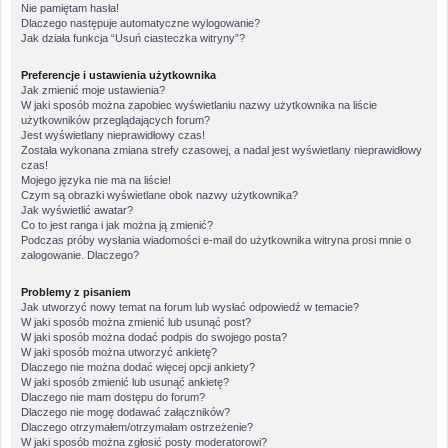
Nie pamiętam hasła!
Dlaczego następuje automatyczne wylogowanie?
Jak działa funkcja “Usuń ciasteczka witryny”?
Preferencje i ustawienia użytkownika
Jak zmienić moje ustawienia?
W jaki sposób można zapobiec wyświetlaniu nazwy użytkownika na liście
użytkowników przeglądających forum?
Jest wyświetlany nieprawidłowy czas!
Została wykonana zmiana strefy czasowej, a nadal jest wyświetlany nieprawidłowy
czas!
Mojego języka nie ma na liście!
Czym są obrazki wyświetlane obok nazwy użytkownika?
Jak wyświetlić awatar?
Co to jest ranga i jak można ją zmienić?
Podczas próby wysłania wiadomości e-mail do użytkownika witryna prosi mnie o
zalogowanie. Dlaczego?
Problemy z pisaniem
Jak utworzyć nowy temat na forum lub wysłać odpowiedź w temacie?
W jaki sposób można zmienić lub usunąć post?
W jaki sposób można dodać podpis do swojego posta?
W jaki sposób można utworzyć ankietę?
Dlaczego nie można dodać więcej opcji ankiety?
W jaki sposób zmienić lub usunąć ankietę?
Dlaczego nie mam dostępu do forum?
Dlaczego nie mogę dodawać załączników?
Dlaczego otrzymałem/otrzymałam ostrzeżenie?
W jaki sposób można zgłosić posty moderatorowi?