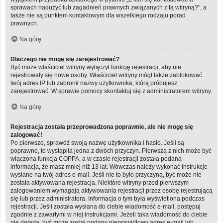
sprawach nadużyć lub zagadnień prawnych związanych z tą witryną?”, a
także nie są punktem kontaktowym dla wszelkiego rodzaju porad
prawnych.
Na górę
Dlaczego nie mogę się zarejestrować?
Być może właściciel witryny wyłączył funkcję rejestracji, aby nie
rejestrowały się nowe osoby. Właściciel witryny mógł także zablokować
twój adres IP lub zabronił nazwy użytkownika, którą próbujesz
zarejestrować. W sprawie pomocy skontaktuj się z administratorem witryny.
Na górę
Rejestracja została przeprowadzona poprawnie, ale nie mogę się
zalogować!
Po pierwsze, sprawdź swoją nazwę użytkownika i hasło. Jeśli są
poprawne, to wystąpiła jedna z dwóch przyczyn. Pierwszą z nich może być
włączona funkcja COPPA, a w czasie rejestracji została podana
informacja, że masz mniej niż 13 lat. Wówczas należy wykonać instrukcje
wysłane na twój adres e-mail. Jeśli nie to było przyczyną, być może nie
została aktywowana rejestracja. Niektóre witryny przed pierwszym
zalogowaniem wymagają aktywowania rejestracji przez osobę rejestrującą
się lub przez administratora. Informacja o tym była wyświetlona podczas
rejestracji. Jeśli została wysłana do ciebie wiadomość e-mail, postępuj
zgodnie z zawartymi w niej instrukcjami. Jeżeli taka wiadomość do ciebie
nie dotarła, być może został podany nieprawidłowy adres e-mail lub