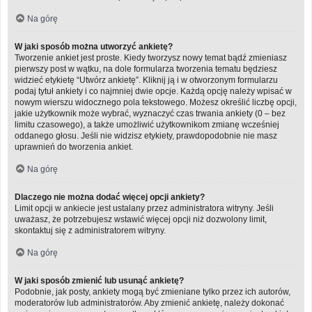
Na górę
W jaki sposób można utworzyć ankietę?
Tworzenie ankiet jest proste. Kiedy tworzysz nowy temat bądź zmieniasz
pierwszy post w wątku, na dole formularza tworzenia tematu będziesz
widzieć etykietę “Utwórz ankietę”. Kliknij ją i w otworzonym formularzu
podaj tytuł ankiety i co najmniej dwie opcje. Każdą opcję należy wpisać w
nowym wierszu widocznego pola tekstowego. Możesz określić liczbę opcji,
jakie użytkownik może wybrać, wyznaczyć czas trwania ankiety (0 – bez
limitu czasowego), a także umożliwić użytkownikom zmianę wcześniej
oddanego głosu. Jeśli nie widzisz etykiety, prawdopodobnie nie masz
uprawnień do tworzenia ankiet.
Na górę
Dlaczego nie można dodać więcej opcji ankiety?
Limit opcji w ankiecie jest ustalany przez administratora witryny. Jeśli
uważasz, że potrzebujesz wstawić więcej opcji niż dozwolony limit,
skontaktuj się z administratorem witryny.
Na górę
W jaki sposób zmienić lub usunąć ankietę?
Podobnie, jak posty, ankiety mogą być zmieniane tylko przez ich autorów,
moderatorów lub administratorów. Aby zmienić ankietę, należy dokonać