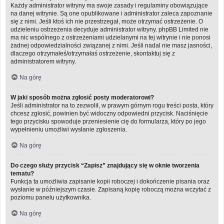
Każdy administrator witryny ma swoje zasady i regulaminy obowiązujące
na danej witrynie. Są one opublikowane i administrator zaleca zapoznanie
się z nimi. Jeśli ktoś ich nie przestrzegał, może otrzymać ostrzeżenie. O
udzieleniu ostrzeżenia decyduje administrator witryny. phpBB Limited nie
ma nic wspólnego z ostrzeżeniami udzielanymi na tej witrynie i nie ponosi
żadnej odpowiedzialności związanej z nimi. Jeśli nadal nie masz jasności,
dlaczego otrzymałeś/otrzymałaś ostrzeżenie, skontaktuj się z
administratorem witryny.
Na górę
W jaki sposób można zgłosić posty moderatorowi?
Jeśli administrator na to zezwolił, w prawym górnym rogu treści posta, który
chcesz zgłosić, powinien być widoczny odpowiedni przycisk. Naciśnięcie
tego przycisku spowoduje przeniesienie cię do formularza, który po jego
wypełnieniu umożliwi wysłanie zgłoszenia.
Na górę
Do czego służy przycisk “Zapisz” znajdujący się w oknie tworzenia
tematu?
Funkcja ta umożliwia zapisanie kopii roboczej i dokończenie pisania oraz
wysłanie w późniejszym czasie. Zapisaną kopię roboczą można wczytać z
poziomu panelu użytkownika.
Na górę