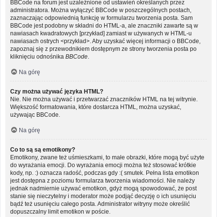
BBCode na forum jest uzależnione od ustawień określanych przez
administratora. Można wyłączyć BBCode w poszczególnych postach,
zaznaczając odpowiednią funkcję w formularzu tworzenia posta. Sam
BBCode jest podobny w składni do HTML-a, ale znaczniki zawarte są w
nawiasach kwadratowych [przykład] zamiast w używanych w HTML-u
nawiasach ostrych <przykład>. Aby uzyskać więcej informacji o BBCode,
zapoznaj się z przewodnikiem dostępnym ze strony tworzenia posta po
kliknięciu odnośnika
BBCode
.
Na górę
Czy można używać języka HTML?
Nie. Nie można używać i przetwarzać znaczników HTML na tej witrynie.
Większość formatowania, które dostarcza HTML, można uzyskać,
używając BBCode.
Na górę
Co to są są emotikony?
Emotikony, zwane też uśmieszkami, to małe obrazki, które mogą być użyte
do wyrażania emocji. Do wyrażania emocji można też stosować krótkie
kody, np. :) oznacza radość, podczas gdy :( smutek. Pełna lista emotikon
jest dostępna z poziomu formularza tworzenia wiadomości. Nie należy
jednak nadmiernie używać emotikon, gdyż mogą spowodować, że post
stanie się nieczytelny i moderator może podjąć decyzję o ich usunięciu
bądź też usunięciu całego posta. Administrator witryny może określić
dopuszczalny limit emotikon w poście.