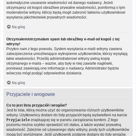
automatyczne usuwanie wiadomości od danego nadawcy. Jeżeli
otrzymujesz od kogoś obraźliwe prywatne wiadomości, poinformuj o tym
moderatorów witryny, którzy będą mogli zabronić takiemu użytkownikowi
wysyłania jakichkolwiek prywatnych wiadomości.
Na górę
Otrzymałem/otrzymałam spam lub obraźliwy e-mail od kogoś z tej
witryny!
Przykro nam z tego powodu. System wysyłania e-maili witryny zawiera
zabezpieczenia umożliwiające wytropienie użytkowników, którzy wysyłają
takie wiadomości. Prześlij administratorowi witryny pełną kopię
otrzymanego e-maila – ważne, aby były w niej zawarte nagłówki,
ponieważ zawierają one informacje o nadawcy. Administrator będzie
wówczas mógł podjąć odpowiednie działania.
Na górę
Przyjaciele i wrogowie
Co to jest lista przyjaciół i wrogów?
Jest to lista, którą można użyć do organizowania różnych użytkowników
witryny. Użytkownicy dodani do listy przyjaciół będą wyświetleni na karcie
Przyjaciele
znajdującej się w panelu zarządzania kontem. Z tego
poziomu można szybko sprawdzić ich status, a także wysłać prywatną
wiadomość. Zależnie od używanego stylu witryny, posty tych użytkowników
mogą być wyróżniane. Jeśli użytkownik zostanie dodany do listy wrogów,