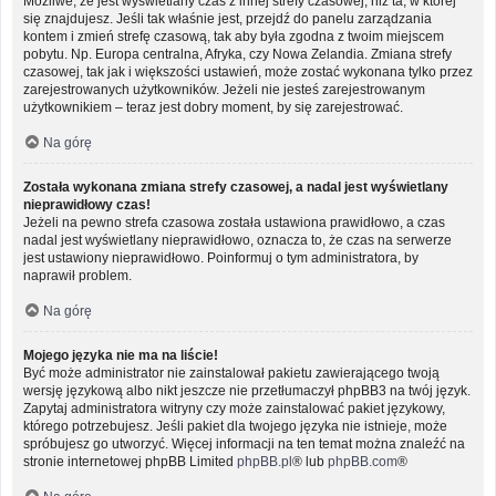
Możliwe, że jest wyświetlany czas z innej strefy czasowej, niż ta, w której
się znajdujesz. Jeśli tak właśnie jest, przejdź do panelu zarządzania
kontem i zmień strefę czasową, tak aby była zgodna z twoim miejscem
pobytu. Np. Europa centralna, Afryka, czy Nowa Zelandia. Zmiana strefy
czasowej, tak jak i większości ustawień, może zostać wykonana tylko przez
zarejestrowanych użytkowników. Jeżeli nie jesteś zarejestrowanym
użytkownikiem – teraz jest dobry moment, by się zarejestrować.
Na górę
Została wykonana zmiana strefy czasowej, a nadal jest wyświetlany
nieprawidłowy czas!
Jeżeli na pewno strefa czasowa została ustawiona prawidłowo, a czas
nadal jest wyświetlany nieprawidłowo, oznacza to, że czas na serwerze
jest ustawiony nieprawidłowo. Poinformuj o tym administratora, by
naprawił problem.
Na górę
Mojego języka nie ma na liście!
Być może administrator nie zainstalował pakietu zawierającego twoją
wersję językową albo nikt jeszcze nie przetłumaczył phpBB3 na twój język.
Zapytaj administratora witryny czy może zainstalować pakiet językowy,
którego potrzebujesz. Jeśli pakiet dla twojego języka nie istnieje, może
spróbujesz go utworzyć. Więcej informacji na ten temat można znaleźć na
stronie internetowej phpBB Limited
phpBB.pl
® lub
phpBB.com
®