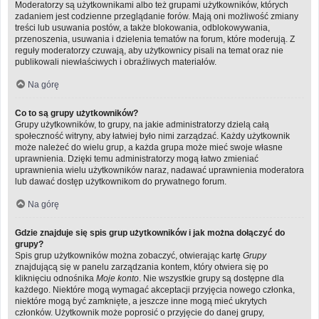
Moderatorzy są użytkownikami albo też grupami użytkowników, których
zadaniem jest codzienne przeglądanie forów. Mają oni możliwość zmiany
treści lub usuwania postów, a także blokowania, odblokowywania,
przenoszenia, usuwania i dzielenia tematów na forum, które moderują. Z
reguły moderatorzy czuwają, aby użytkownicy pisali na temat oraz nie
publikowali niewłaściwych i obraźliwych materiałów.
Na górę
Co to są grupy użytkowników?
Grupy użytkowników, to grupy, na jakie administratorzy dzielą całą
społeczność witryny, aby łatwiej było nimi zarządzać. Każdy użytkownik
może należeć do wielu grup, a każda grupa może mieć swoje własne
uprawnienia. Dzięki temu administratorzy mogą łatwo zmieniać
uprawnienia wielu użytkowników naraz, nadawać uprawnienia moderatora
lub dawać dostęp użytkownikom do prywatnego forum.
Na górę
Gdzie znajduje się spis grup użytkowników i jak można dołączyć do
grupy?
Spis grup użytkowników można zobaczyć, otwierając kartę
Grupy
znajdującą się w panelu zarządzania kontem, który otwiera się po
kliknięciu odnośnika
Moje konto
. Nie wszystkie grupy są dostępne dla
każdego. Niektóre mogą wymagać akceptacji przyjęcia nowego członka,
niektóre mogą być zamknięte, a jeszcze inne mogą mieć ukrytych
członków. Użytkownik może poprosić o przyjęcie do danej grupy,