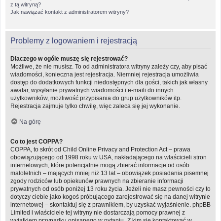
z tą witryną?
Jak nawiązać kontakt z administratorem witryny?
Problemy z logowaniem i rejestracją
Dlaczego w ogóle muszę się rejestrować?
Możliwe, że nie musisz. To od administratora witryny zależy czy, aby pisać
wiadomości, konieczna jest rejestracja. Niemniej rejestracja umożliwia
dostęp do dodatkowych funkcji niedostępnych dla gości, takich jak własny
awatar, wysyłanie prywatnych wiadomości i e-maili do innych
użytkowników, możliwość przypisania do grup użytkowników itp.
Rejestracja zajmuje tylko chwilę, więc zaleca się jej wykonanie.
Na górę
Co to jest COPPA?
COPPA, to skrót od Child Online Privacy and Protection Act – prawa
obowiązującego od 1998 roku w USA, nakładającego na właścicieli stron
internetowych, które potencjalnie mogą zbierać informacje od osób
małoletnich – mających mniej niż 13 lat – obowiązek posiadania pisemnej
zgody rodziców lub opiekunów prawnych na zbieranie informacji
prywatnych od osób poniżej 13 roku życia. Jeżeli nie masz pewności czy to
dotyczy ciebie jako kogoś próbującego zarejestrować się na danej witrynie
internetowej – skontaktuj się z prawnikiem, by uzyskać wyjaśnienie. phpBB
Limited i właściciele tej witryny nie dostarczają pomocy prawnej z
wyjątkiem przypadku opisanego w pytaniu „Z kim się kontaktować w