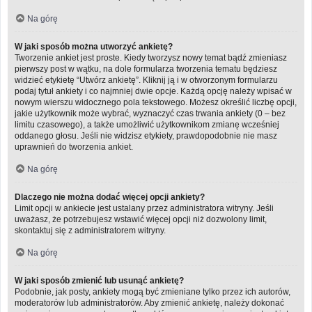
Na górę
W jaki sposób można utworzyć ankietę?
Tworzenie ankiet jest proste. Kiedy tworzysz nowy temat bądź zmieniasz
pierwszy post w wątku, na dole formularza tworzenia tematu będziesz
widzieć etykietę “Utwórz ankietę”. Kliknij ją i w otworzonym formularzu
podaj tytuł ankiety i co najmniej dwie opcje. Każdą opcję należy wpisać w
nowym wierszu widocznego pola tekstowego. Możesz określić liczbę opcji,
jakie użytkownik może wybrać, wyznaczyć czas trwania ankiety (0 – bez
limitu czasowego), a także umożliwić użytkownikom zmianę wcześniej
oddanego głosu. Jeśli nie widzisz etykiety, prawdopodobnie nie masz
uprawnień do tworzenia ankiet.
Na górę
Dlaczego nie można dodać więcej opcji ankiety?
Limit opcji w ankiecie jest ustalany przez administratora witryny. Jeśli
uważasz, że potrzebujesz wstawić więcej opcji niż dozwolony limit,
skontaktuj się z administratorem witryny.
Na górę
W jaki sposób zmienić lub usunąć ankietę?
Podobnie, jak posty, ankiety mogą być zmieniane tylko przez ich autorów,
moderatorów lub administratorów. Aby zmienić ankietę, należy dokonać