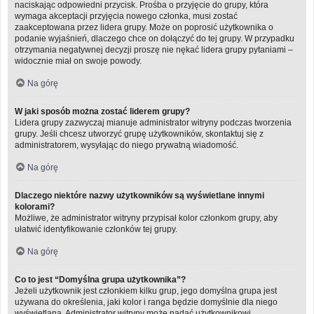
naciskając odpowiedni przycisk. Prośba o przyjęcie do grupy, która
wymaga akceptacji przyjęcia nowego członka, musi zostać
zaakceptowana przez lidera grupy. Może on poprosić użytkownika o
podanie wyjaśnień, dlaczego chce on dołączyć do tej grupy. W przypadku
otrzymania negatywnej decyzji proszę nie nękać lidera grupy pytaniami –
widocznie miał on swoje powody.
Na górę
W jaki sposób można zostać liderem grupy?
Lidera grupy zazwyczaj mianuje administrator witryny podczas tworzenia
grupy. Jeśli chcesz utworzyć grupę użytkowników, skontaktuj się z
administratorem, wysyłając do niego prywatną wiadomość.
Na górę
Dlaczego niektóre nazwy użytkowników są wyświetlane innymi
kolorami?
Możliwe, że administrator witryny przypisał kolor członkom grupy, aby
ułatwić identyfikowanie członków tej grupy.
Na górę
Co to jest “Domyślna grupa użytkownika”?
Jeżeli użytkownik jest członkiem kilku grup, jego domyślna grupa jest
używana do określenia, jaki kolor i ranga będzie domyślnie dla niego
wyświetlana. Administrator witryny może nadać użytkownikowi