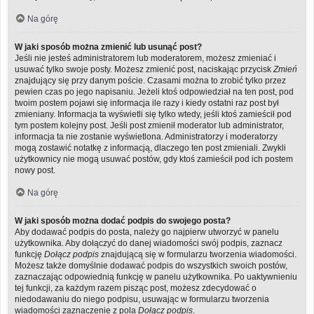
Na górę
W jaki sposób można zmienić lub usunąć post?
Jeśli nie jesteś administratorem lub moderatorem, możesz zmieniać i
usuwać tylko swoje posty. Możesz zmienić post, naciskając przycisk
Zmień
znajdujący się przy danym poście. Czasami można to zrobić tylko przez
pewien czas po jego napisaniu. Jeżeli ktoś odpowiedział na ten post, pod
twoim postem pojawi się informacja ile razy i kiedy ostatni raz post był
zmieniany. Informacja ta wyświetli się tylko wtedy, jeśli ktoś zamieścił pod
tym postem kolejny post. Jeśli post zmienił moderator lub administrator,
informacja ta nie zostanie wyświetlona. Administratorzy i moderatorzy
mogą zostawić notatkę z informacją, dlaczego ten post zmieniali. Zwykli
użytkownicy nie mogą usuwać postów, gdy ktoś zamieścił pod ich postem
nowy post.
Na górę
W jaki sposób można dodać podpis do swojego posta?
Aby dodawać podpis do posta, należy go najpierw utworzyć w panelu
użytkownika. Aby dołączyć do danej wiadomości swój podpis, zaznacz
funkcję
Dołącz podpis
znajdującą się w formularzu tworzenia wiadomości.
Możesz także domyślnie dodawać podpis do wszystkich swoich postów,
zaznaczając odpowiednią funkcję w panelu użytkownika. Po uaktywnieniu
tej funkcji, za każdym razem pisząc post, możesz zdecydować o
niedodawaniu do niego podpisu, usuwając w formularzu tworzenia
wiadomości zaznaczenie z pola
Dołącz podpis
.