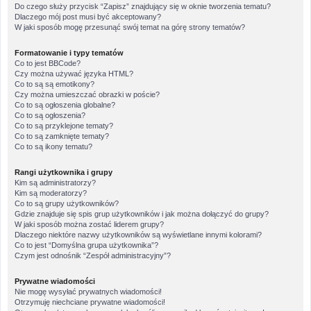
Do czego służy przycisk “Zapisz” znajdujący się w oknie tworzenia tematu?
Dlaczego mój post musi być akceptowany?
W jaki sposób mogę przesunąć swój temat na górę strony tematów?
Formatowanie i typy tematów
Co to jest BBCode?
Czy można używać języka HTML?
Co to są są emotikony?
Czy można umieszczać obrazki w poście?
Co to są ogłoszenia globalne?
Co to są ogłoszenia?
Co to są przyklejone tematy?
Co to są zamknięte tematy?
Co to są ikony tematu?
Rangi użytkownika i grupy
Kim są administratorzy?
Kim są moderatorzy?
Co to są grupy użytkowników?
Gdzie znajduje się spis grup użytkowników i jak można dołączyć do grupy?
W jaki sposób można zostać liderem grupy?
Dlaczego niektóre nazwy użytkowników są wyświetlane innymi kolorami?
Co to jest “Domyślna grupa użytkownika”?
Czym jest odnośnik “Zespół administracyjny”?
Prywatne wiadomości
Nie mogę wysyłać prywatnych wiadomości!
Otrzymuję niechciane prywatne wiadomości!