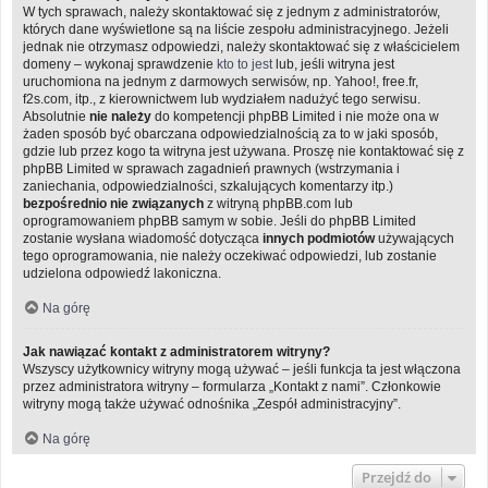
W tych sprawach, należy skontaktować się z jednym z administratorów,
których dane wyświetlone są na liście zespołu administracyjnego. Jeżeli
jednak nie otrzymasz odpowiedzi, należy skontaktować się z właścicielem
domeny – wykonaj sprawdzenie
kto to jest
lub, jeśli witryna jest
uruchomiona na jednym z darmowych serwisów, np. Yahoo!, free.fr,
f2s.com, itp., z kierownictwem lub wydziałem nadużyć tego serwisu.
Absolutnie
nie należy
do kompetencji phpBB Limited i nie może ona w
żaden sposób być obarczana odpowiedzialnością za to w jaki sposób,
gdzie lub przez kogo ta witryna jest używana. Proszę nie kontaktować się z
phpBB Limited w sprawach zagadnień prawnych (wstrzymania i
zaniechania, odpowiedzialności, szkalujących komentarzy itp.)
bezpośrednio nie związanych
z witryną phpBB.com lub
oprogramowaniem phpBB samym w sobie. Jeśli do phpBB Limited
zostanie wysłana wiadomość dotycząca
innych podmiotów
używających
tego oprogramowania, nie należy oczekiwać odpowiedzi, lub zostanie
udzielona odpowiedź lakoniczna.
Na górę
Jak nawiązać kontakt z administratorem witryny?
Wszyscy użytkownicy witryny mogą używać – jeśli funkcja ta jest włączona
przez administratora witryny – formularza „Kontakt z nami”. Członkowie
witryny mogą także używać odnośnika „Zespół administracyjny”.
Na górę
Przejdź do