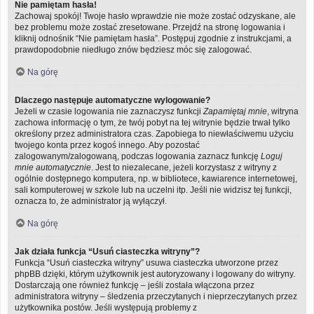
Nie pamiętam hasła!
Zachowaj spokój! Twoje hasło wprawdzie nie może zostać odzyskane, ale
bez problemu może zostać zresetowane. Przejdź na stronę logowania i
kliknij odnośnik “Nie pamiętam hasła”. Postępuj zgodnie z instrukcjami, a
prawdopodobnie niedługo znów będziesz móc się zalogować.
Na górę
Dlaczego następuje automatyczne wylogowanie?
Jeżeli w czasie logowania nie zaznaczysz funkcji
Zapamiętaj mnie
, witryna
zachowa informację o tym, że twój pobyt na tej witrynie będzie trwał tylko
określony przez administratora czas. Zapobiega to niewłaściwemu użyciu
twojego konta przez kogoś innego. Aby pozostać
zalogowanym/zalogowaną, podczas logowania zaznacz funkcję
Loguj
mnie automatycznie
. Jest to niezalecane, jeżeli korzystasz z witryny z
ogólnie dostępnego komputera, np. w bibliotece, kawiarence internetowej,
sali komputerowej w szkole lub na uczelni itp. Jeśli nie widzisz tej funkcji,
oznacza to, że administrator ją wyłączył.
Na górę
Jak działa funkcja “Usuń ciasteczka witryny”?
Funkcja “Usuń ciasteczka witryny” usuwa ciasteczka utworzone przez
phpBB dzięki, którym użytkownik jest autoryzowany i logowany do witryny.
Dostarczają one również funkcję – jeśli została włączona przez
administratora witryny – śledzenia przeczytanych i nieprzeczytanych przez
użytkownika postów. Jeśli występują problemy z