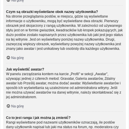
Na górę
Czym są obrazki wyświetlane obok nazwy użytkownika?
Na stronie przeglądania postów, w miejscu, gdzie są wyświetlane
informacje o użytkowniku, mogą być wyświetlane dwa obrazki. Pierwszy
obrazek jest skojarzony z rangą użytkownika. W zależności od używanego
stylu jest on w formie gwiazdek, kwadracików lub kropek pokazujących, jak
dużo postów zostało napisanych przez użytkownika lub jaki jest jego status
na tej witrynie. Jest on wyświetlany poniżej nazwy użytkownika. Drugi,
zazwyczaj większy obrazek, wyświetlany powyżej nazwy użytkownika jest
znany jako awatar i jest unikatowy lub osobisty dla każdego użytkownika.
Na górę
Jak wyświetlić awatar?
W panelu zarządzania kontem na karcie „Profil” w sekcji „Awatar”,
używając jednej z czterech metod: Gravatar, Galeria awatarów, Zdalny
awatar lub Prześlij awatar, można dodać awatar. Wyświetlanie awatarów i
sposób ich wyświetlania są uzależnione od administratora witryny. Jeśli
nie można używać awatarów na danej witrynie, należy skontaktować się z
jej administratorem.
Na górę
Co to jest ranga i jak można ją zmienić?
Rangi wyświetlane pod nazwami użytkowników oznaczają, ile postów
dany użytkownik napisał lub jaki ma status na forum, np. moderatora czy