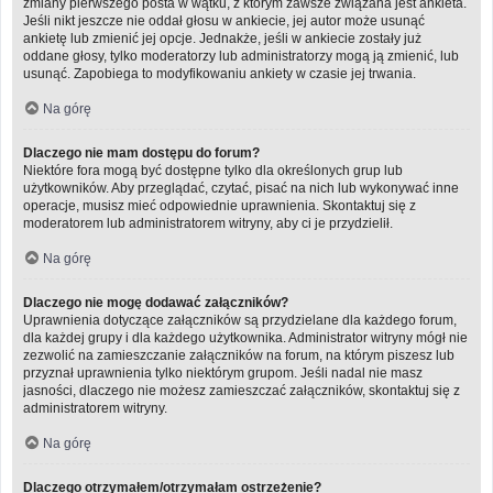
zmiany pierwszego posta w wątku, z którym zawsze związana jest ankieta.
Jeśli nikt jeszcze nie oddał głosu w ankiecie, jej autor może usunąć
ankietę lub zmienić jej opcje. Jednakże, jeśli w ankiecie zostały już
oddane głosy, tylko moderatorzy lub administratorzy mogą ją zmienić, lub
usunąć. Zapobiega to modyfikowaniu ankiety w czasie jej trwania.
Na górę
Dlaczego nie mam dostępu do forum?
Niektóre fora mogą być dostępne tylko dla określonych grup lub
użytkowników. Aby przeglądać, czytać, pisać na nich lub wykonywać inne
operacje, musisz mieć odpowiednie uprawnienia. Skontaktuj się z
moderatorem lub administratorem witryny, aby ci je przydzielił.
Na górę
Dlaczego nie mogę dodawać załączników?
Uprawnienia dotyczące załączników są przydzielane dla każdego forum,
dla każdej grupy i dla każdego użytkownika. Administrator witryny mógł nie
zezwolić na zamieszczanie załączników na forum, na którym piszesz lub
przyznał uprawnienia tylko niektórym grupom. Jeśli nadal nie masz
jasności, dlaczego nie możesz zamieszczać załączników, skontaktuj się z
administratorem witryny.
Na górę
Dlaczego otrzymałem/otrzymałam ostrzeżenie?