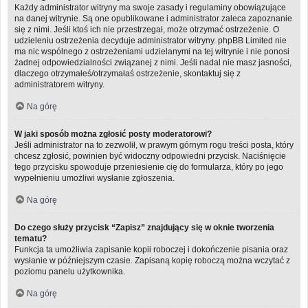
Każdy administrator witryny ma swoje zasady i regulaminy obowiązujące
na danej witrynie. Są one opublikowane i administrator zaleca zapoznanie
się z nimi. Jeśli ktoś ich nie przestrzegał, może otrzymać ostrzeżenie. O
udzieleniu ostrzeżenia decyduje administrator witryny. phpBB Limited nie
ma nic wspólnego z ostrzeżeniami udzielanymi na tej witrynie i nie ponosi
żadnej odpowiedzialności związanej z nimi. Jeśli nadal nie masz jasności,
dlaczego otrzymałeś/otrzymałaś ostrzeżenie, skontaktuj się z
administratorem witryny.
Na górę
W jaki sposób można zgłosić posty moderatorowi?
Jeśli administrator na to zezwolił, w prawym górnym rogu treści posta, który
chcesz zgłosić, powinien być widoczny odpowiedni przycisk. Naciśnięcie
tego przycisku spowoduje przeniesienie cię do formularza, który po jego
wypełnieniu umożliwi wysłanie zgłoszenia.
Na górę
Do czego służy przycisk “Zapisz” znajdujący się w oknie tworzenia
tematu?
Funkcja ta umożliwia zapisanie kopii roboczej i dokończenie pisania oraz
wysłanie w późniejszym czasie. Zapisaną kopię roboczą można wczytać z
poziomu panelu użytkownika.
Na górę