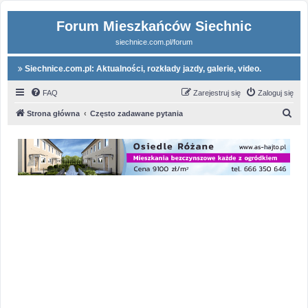
Forum Mieszkańców Siechnic
siechnice.com.pl/forum
Siechnice.com.pl: Aktualności, rozkłady jazdy, galerie, video.
FAQ
Zarejestruj się
Zaloguj się
S
Strona główna
Często zadawane pytania
z
u
k
a
j