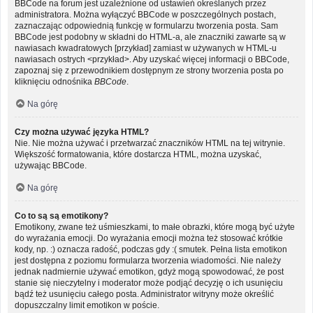
BBCode na forum jest uzależnione od ustawień określanych przez
administratora. Można wyłączyć BBCode w poszczególnych postach,
zaznaczając odpowiednią funkcję w formularzu tworzenia posta. Sam
BBCode jest podobny w składni do HTML-a, ale znaczniki zawarte są w
nawiasach kwadratowych [przykład] zamiast w używanych w HTML-u
nawiasach ostrych <przykład>. Aby uzyskać więcej informacji o BBCode,
zapoznaj się z przewodnikiem dostępnym ze strony tworzenia posta po
kliknięciu odnośnika
BBCode
.
Na górę
Czy można używać języka HTML?
Nie. Nie można używać i przetwarzać znaczników HTML na tej witrynie.
Większość formatowania, które dostarcza HTML, można uzyskać,
używając BBCode.
Na górę
Co to są są emotikony?
Emotikony, zwane też uśmieszkami, to małe obrazki, które mogą być użyte
do wyrażania emocji. Do wyrażania emocji można też stosować krótkie
kody, np. :) oznacza radość, podczas gdy :( smutek. Pełna lista emotikon
jest dostępna z poziomu formularza tworzenia wiadomości. Nie należy
jednak nadmiernie używać emotikon, gdyż mogą spowodować, że post
stanie się nieczytelny i moderator może podjąć decyzję o ich usunięciu
bądź też usunięciu całego posta. Administrator witryny może określić
dopuszczalny limit emotikon w poście.