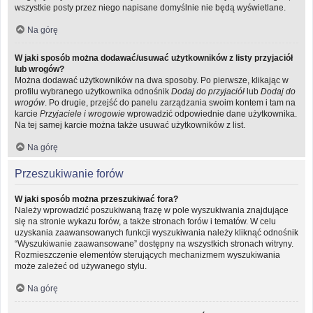
wszystkie posty przez niego napisane domyślnie nie będą wyświetlane.
Na górę
W jaki sposób można dodawać/usuwać użytkowników z listy przyjaciół
lub wrogów?
Można dodawać użytkowników na dwa sposoby. Po pierwsze, klikając w
profilu wybranego użytkownika odnośnik
Dodaj do przyjaciół
lub
Dodaj do
wrogów
. Po drugie, przejść do panelu zarządzania swoim kontem i tam na
karcie
Przyjaciele i wrogowie
wprowadzić odpowiednie dane użytkownika.
Na tej samej karcie można także usuwać użytkowników z list.
Na górę
Przeszukiwanie forów
W jaki sposób można przeszukiwać fora?
Należy wprowadzić poszukiwaną frazę w pole wyszukiwania znajdujące
się na stronie wykazu forów, a także stronach forów i tematów. W celu
uzyskania zaawansowanych funkcji wyszukiwania należy kliknąć odnośnik
“Wyszukiwanie zaawansowane” dostępny na wszystkich stronach witryny.
Rozmieszczenie elementów sterujących mechanizmem wyszukiwania
może zależeć od używanego stylu.
Na górę