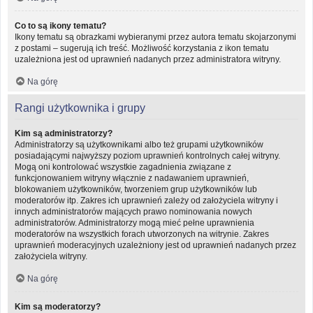
Co to są ikony tematu?
Ikony tematu są obrazkami wybieranymi przez autora tematu skojarzonymi
z postami – sugerują ich treść. Możliwość korzystania z ikon tematu
uzależniona jest od uprawnień nadanych przez administratora witryny.
Na górę
Rangi użytkownika i grupy
Kim są administratorzy?
Administratorzy są użytkownikami albo też grupami użytkowników
posiadającymi najwyższy poziom uprawnień kontrolnych całej witryny.
Mogą oni kontrolować wszystkie zagadnienia związane z
funkcjonowaniem witryny włącznie z nadawaniem uprawnień,
blokowaniem użytkowników, tworzeniem grup użytkowników lub
moderatorów itp. Zakres ich uprawnień zależy od założyciela witryny i
innych administratorów mających prawo nominowania nowych
administratorów. Administratorzy mogą mieć pełne uprawnienia
moderatorów na wszystkich forach utworzonych na witrynie. Zakres
uprawnień moderacyjnych uzależniony jest od uprawnień nadanych przez
założyciela witryny.
Na górę
Kim są moderatorzy?