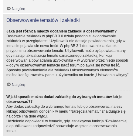
Na górę
Obserwowanie tematów i zakładki
Jaka jest różnica między dodaniem zakładki a obserwowaniem?
Dodawanie zakładek w phpBB 3.0 działa podobnie jak dodawanie
zakładek w przeglądarce. Użytkownik nie dostaje powiadomienia, gdy w
temacie pojawia się nowa treść. W phpBB 3.1 dodawanie zakładek
przypomina obserwowanie tematu. Użytkownik może być powiadamiany,
gdy nastąpi aktualizacja tematu oznaczonego zakładką. Funkcja
obserwowania powiadamia użytkownika – w wybrany przez niego sposób
– gdy w obserwowanym temacie bądź forum pojawiła się nowa treść.
Sposoby powiadamiania dla zakładek i obserwowanych elementów
można konfigurować w panelu użytkownika na karcie „Ustawienia witryny”.
Na górę
W jaki sposób można dodać zakładkę do wybranych tematów lub je
obserwować??
Aby dodać zakładkę do wybranego tematu lub go obserwować, należy
kliknąć odpowiedni odnośnik w menu “Narzędzia tematu” znajdujące się
na górze i na dole wątku.
Udzielenie odpowiedzi w temacie, gdy jest aktywna funkcja “Powiadamiaj
o opublikowaniu odpowiedzi” spowoduje włączenie obserwowania
tematu.