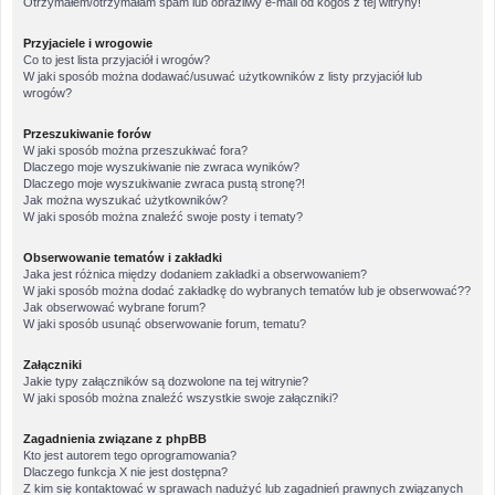
Otrzymałem/otrzymałam spam lub obraźliwy e-mail od kogoś z tej witryny!
Przyjaciele i wrogowie
Co to jest lista przyjaciół i wrogów?
W jaki sposób można dodawać/usuwać użytkowników z listy przyjaciół lub
wrogów?
Przeszukiwanie forów
W jaki sposób można przeszukiwać fora?
Dlaczego moje wyszukiwanie nie zwraca wyników?
Dlaczego moje wyszukiwanie zwraca pustą stronę?!
Jak można wyszukać użytkowników?
W jaki sposób można znaleźć swoje posty i tematy?
Obserwowanie tematów i zakładki
Jaka jest różnica między dodaniem zakładki a obserwowaniem?
W jaki sposób można dodać zakładkę do wybranych tematów lub je obserwować??
Jak obserwować wybrane forum?
W jaki sposób usunąć obserwowanie forum, tematu?
Załączniki
Jakie typy załączników są dozwolone na tej witrynie?
W jaki sposób można znaleźć wszystkie swoje załączniki?
Zagadnienia związane z phpBB
Kto jest autorem tego oprogramowania?
Dlaczego funkcja X nie jest dostępna?
Z kim się kontaktować w sprawach nadużyć lub zagadnień prawnych związanych