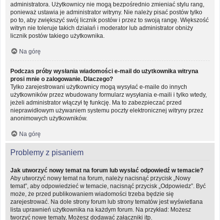
administratora. Użytkownicy nie mogą bezpośrednio zmieniać stylu rang,
ponieważ ustawia je administrator witryny. Nie należy pisać postów tylko
po to, aby zwiększyć swój licznik postów i przez to swoją rangę. Większość
witryn nie toleruje takich działań i moderator lub administrator obniży
licznik postów takiego użytkownika.
Na górę
Podczas próby wysłania wiadomości e-mail do użytkownika witryna
prosi mnie o zalogowanie. Dlaczego?
Tylko zarejestrowani użytkownicy mogą wysyłać e-maile do innych
użytkowników przez wbudowany formularz wysyłania e-maili i tylko wtedy,
jeżeli administrator włączył tę funkcję. Ma to zabezpieczać przed
nieprawidłowym używaniem systemu poczty elektronicznej witryny przez
anonimowych użytkowników.
Na górę
Problemy z pisaniem
Jak utworzyć nowy temat na forum lub wysłać odpowiedź w temacie?
Aby utworzyć nowy temat na forum, należy nacisnąć przycisk „Nowy
temat”, aby odpowiedzieć w temacie, nacisnąć przycisk „Odpowiedz”. Być
może, że przed publikowaniem wiadomości trzeba będzie się
zarejestrować. Na dole strony forum lub strony tematów jest wyświetlana
lista uprawnień użytkownika na każdym forum. Na przykład: Możesz
tworzyć nowe tematy, Możesz dodawać załączniki itp.