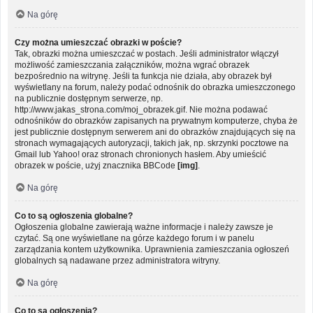
Na górę
Czy można umieszczać obrazki w poście?
Tak, obrazki można umieszczać w postach. Jeśli administrator włączył
możliwość zamieszczania załączników, można wgrać obrazek
bezpośrednio na witrynę. Jeśli ta funkcja nie działa, aby obrazek był
wyświetlany na forum, należy podać odnośnik do obrazka umieszczonego
na publicznie dostępnym serwerze, np.
http://www.jakas_strona.com/moj_obrazek.gif. Nie można podawać
odnośników do obrazków zapisanych na prywatnym komputerze, chyba że
jest publicznie dostępnym serwerem ani do obrazków znajdujących się na
stronach wymagających autoryzacji, takich jak, np. skrzynki pocztowe na
Gmail lub Yahoo! oraz stronach chronionych hasłem. Aby umieścić
obrazek w poście, użyj znacznika BBCode
[img]
.
Na górę
Co to są ogłoszenia globalne?
Ogłoszenia globalne zawierają ważne informacje i należy zawsze je
czytać. Są one wyświetlane na górze każdego forum i w panelu
zarządzania kontem użytkownika. Uprawnienia zamieszczania ogłoszeń
globalnych są nadawane przez administratora witryny.
Na górę
Co to są ogłoszenia?