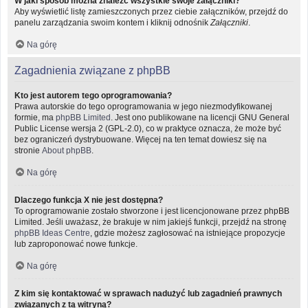
W jaki sposób można znaleźć wszystkie swoje załączniki?
Aby wyświetlić listę zamieszczonych przez ciebie załączników, przejdź do
panelu zarządzania swoim kontem i kliknij odnośnik
Załączniki
.
Na górę
Zagadnienia związane z phpBB
Kto jest autorem tego oprogramowania?
Prawa autorskie do tego oprogramowania w jego niezmodyfikowanej
formie, ma
phpBB Limited
. Jest ono publikowane na licencji GNU General
Public License wersja 2 (GPL-2.0), co w praktyce oznacza, że może być
bez ograniczeń dystrybuowane. Więcej na ten temat dowiesz się na
stronie
About phpBB
.
Na górę
Dlaczego funkcja X nie jest dostępna?
To oprogramowanie zostało stworzone i jest licencjonowane przez phpBB
Limited. Jeśli uważasz, że brakuje w nim jakiejś funkcji, przejdź na stronę
phpBB Ideas Centre
, gdzie możesz zagłosować na istniejące propozycje
lub zaproponować nowe funkcje.
Na górę
Z kim się kontaktować w sprawach nadużyć lub zagadnień prawnych
związanych z tą witryną?