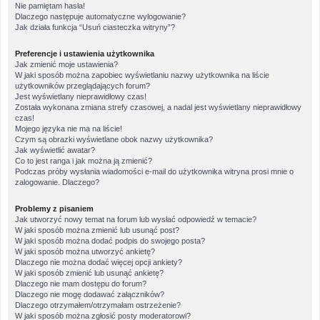
Nie pamiętam hasła!
Dlaczego następuje automatyczne wylogowanie?
Jak działa funkcja “Usuń ciasteczka witryny”?
Preferencje i ustawienia użytkownika
Jak zmienić moje ustawienia?
W jaki sposób można zapobiec wyświetlaniu nazwy użytkownika na liście
użytkowników przeglądających forum?
Jest wyświetlany nieprawidłowy czas!
Została wykonana zmiana strefy czasowej, a nadal jest wyświetlany nieprawidłowy
czas!
Mojego języka nie ma na liście!
Czym są obrazki wyświetlane obok nazwy użytkownika?
Jak wyświetlić awatar?
Co to jest ranga i jak można ją zmienić?
Podczas próby wysłania wiadomości e-mail do użytkownika witryna prosi mnie o
zalogowanie. Dlaczego?
Problemy z pisaniem
Jak utworzyć nowy temat na forum lub wysłać odpowiedź w temacie?
W jaki sposób można zmienić lub usunąć post?
W jaki sposób można dodać podpis do swojego posta?
W jaki sposób można utworzyć ankietę?
Dlaczego nie można dodać więcej opcji ankiety?
W jaki sposób zmienić lub usunąć ankietę?
Dlaczego nie mam dostępu do forum?
Dlaczego nie mogę dodawać załączników?
Dlaczego otrzymałem/otrzymałam ostrzeżenie?
W jaki sposób można zgłosić posty moderatorowi?