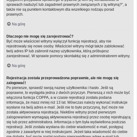
sprawach nadużyć lub zagadnień prawnych związanych z tą witryną?”, a
także nie są punktem kontaktowym dla wszelkiego rodzaju porad
prawnych.
Na górę
Dlaczego nie mogę się zarejestrować?
Być może właściciel witryny wyłączył funkcję rejestracji, aby nie
rejestrowały się nowe osoby. Właściciel witryny mógł także zablokować
twój adres IP lub zabronił nazwy użytkownika, którą próbujesz
zarejestrować. W sprawie pomocy skontaktuj się z administratorem witryny.
Na górę
Rejestracja została przeprowadzona poprawnie, ale nie mogę się
zalogować!
Po pierwsze, sprawdź swoją nazwę użytkownika i hasło. Jeśli są
poprawne, to wystąpiła jedna z dwóch przyczyn. Pierwszą z nich może być
włączona funkcja COPPA, a w czasie rejestracji została podana
informacja, że masz mniej niż 13 lat. Wówczas należy wykonać instrukcje
wysłane na twój adres e-mail. Jeśli nie to było przyczyną, być może nie
została aktywowana rejestracja. Niektóre witryny przed pierwszym
zalogowaniem wymagają aktywowania rejestracji przez osobę rejestrującą
się lub przez administratora. Informacja o tym była wyświetlona podczas
rejestracji. Jeśli została wysłana do ciebie wiadomość e-mail, postępuj
zgodnie z zawartymi w niej instrukcjami. Jeżeli taka wiadomość do ciebie
nie dotarła, być może został podany nieprawidłowy adres e-mail lub