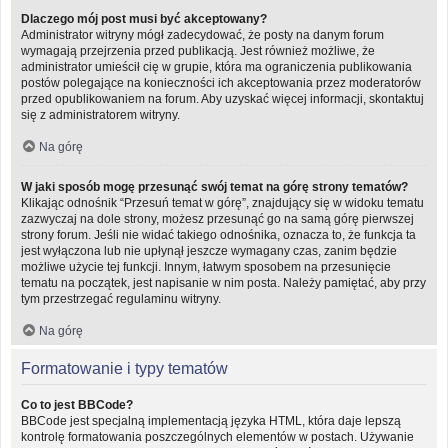
Dlaczego mój post musi być akceptowany?
Administrator witryny mógł zadecydować, że posty na danym forum
wymagają przejrzenia przed publikacją. Jest również możliwe, że
administrator umieścił cię w grupie, która ma ograniczenia publikowania
postów polegające na konieczności ich akceptowania przez moderatorów
przed opublikowaniem na forum. Aby uzyskać więcej informacji, skontaktuj
się z administratorem witryny.
Na górę
W jaki sposób mogę przesunąć swój temat na górę strony tematów?
Klikając odnośnik “Przesuń temat w górę”, znajdujący się w widoku tematu
zazwyczaj na dole strony, możesz przesunąć go na samą górę pierwszej
strony forum. Jeśli nie widać takiego odnośnika, oznacza to, że funkcja ta
jest wyłączona lub nie upłynął jeszcze wymagany czas, zanim będzie
możliwe użycie tej funkcji. Innym, łatwym sposobem na przesunięcie
tematu na początek, jest napisanie w nim posta. Należy pamiętać, aby przy
tym przestrzegać regulaminu witryny.
Na górę
Formatowanie i typy tematów
Co to jest BBCode?
BBCode jest specjalną implementacją języka HTML, która daje lepszą
kontrolę formatowania poszczególnych elementów w postach. Używanie