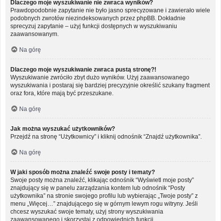
Dlaczego moje wyszukiwanie nie zwraca wyników?
Prawdopodobnie zapytanie nie było jasno sprecyzowane i zawierało wiele
podobnych zwrotów niezindeksowanych przez phpBB. Dokładnie
sprecyzuj zapytanie – użyj funkcji dostępnych w wyszukiwaniu
zaawansowanym.
Na górę
Dlaczego moje wyszukiwanie zwraca pustą stronę?!
Wyszukiwanie zwróciło zbyt dużo wyników. Użyj zaawansowanego
wyszukiwania i postaraj się bardziej precyzyjnie określić szukany fragment
oraz fora, które mają być przeszukane.
Na górę
Jak można wyszukać użytkowników?
Przejdź na stronę “Użytkownicy” i kliknij odnośnik “Znajdź użytkownika”.
Na górę
W jaki sposób można znaleźć swoje posty i tematy?
Swoje posty można znaleźć, klikając odnośnik “Wyświetl moje posty”
znajdujący się w panelu zarządzania kontem lub odnośnik “Posty
użytkownika” na stronie swojego profilu lub wybierając „Twoje posty” z
menu „Więcej…” znajdującego się w górnym lewym rogu witryny. Jeśli
chcesz wyszukać swoje tematy, użyj strony wyszukiwania
zaawansowanego i skorzystaj z odpowiednich funkcji.