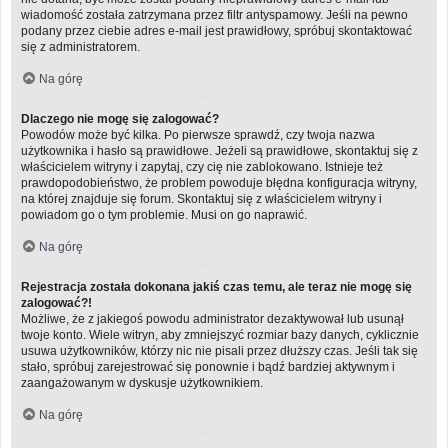
wiadomość została zatrzymana przez filtr antyspamowy. Jeśli na pewno
podany przez ciebie adres e-mail jest prawidłowy, spróbuj skontaktować
się z administratorem.
Na górę
Dlaczego nie mogę się zalogować?
Powodów może być kilka. Po pierwsze sprawdź, czy twoja nazwa
użytkownika i hasło są prawidłowe. Jeżeli są prawidłowe, skontaktuj się z
właścicielem witryny i zapytaj, czy cię nie zablokowano. Istnieje też
prawdopodobieństwo, że problem powoduje błędna konfiguracja witryny,
na której znajduje się forum. Skontaktuj się z właścicielem witryny i
powiadom go o tym problemie. Musi on go naprawić.
Na górę
Rejestracja została dokonana jakiś czas temu, ale teraz nie mogę się
zalogować?!
Możliwe, że z jakiegoś powodu administrator dezaktywował lub usunął
twoje konto. Wiele witryn, aby zmniejszyć rozmiar bazy danych, cyklicznie
usuwa użytkowników, którzy nic nie pisali przez dłuższy czas. Jeśli tak się
stało, spróbuj zarejestrować się ponownie i bądź bardziej aktywnym i
zaangażowanym w dyskusje użytkownikiem.
Na górę