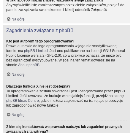
W jaki sposób można znaleźć wszystkie swoje załączniki?
Aby wyświetlić listę zamieszczonych przez ciebie załączników, przejdź do
panelu zarządzania swoim kontem i kliknij odnośnik
Załączniki
.
Na górę
Zagadnienia związane z phpBB
Kto jest autorem tego oprogramowania?
Prawa autorskie do tego oprogramowania w jego niezmodyfikowanej
formie, ma
phpBB Limited
. Jest ono publikowane na licencji GNU General
Public License wersja 2 (GPL-2.0), co w praktyce oznacza, że może być
bez ograniczeń dystrybuowane. Więcej na ten temat dowiesz się na
stronie
About phpBB
.
Na górę
Dlaczego funkcja X nie jest dostępna?
To oprogramowanie zostało stworzone i jest licencjonowane przez phpBB
Limited. Jeśli uważasz, że brakuje w nim jakiejś funkcji, przejdź na stronę
phpBB Ideas Centre
, gdzie możesz zagłosować na istniejące propozycje
lub zaproponować nowe funkcje.
Na górę
Z kim się kontaktować w sprawach nadużyć lub zagadnień prawnych
związanych z tą witryną?