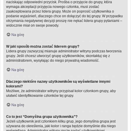
naciskając odpowiedni przycisk. Prośba o przyjęcie do grupy, która
wymaga akceptacji przyjęcia nowego członka, musi zostać
zaakceptowana przez lidera grupy. Może on poprosić użytkownika o
podanie wyjaśnień, dlaczego chce on dołączyć do tej grupy. W przypadku
otrzymania negatywnej decyzji proszę nie nękać lidera grupy pytaniami –
widocznie miał on swoje powody.
Na górę
W jaki sposób można zostać liderem grupy?
Lidera grupy zazwyczaj mianuje administrator witryny podczas tworzenia
grupy. Jeśli chcesz utworzyć grupę użytkowników, skontaktuj się z
administratorem, wysyłając do niego prywatną wiadomość.
Na górę
Dlaczego niektóre nazwy użytkowników są wyświetlane innymi
kolorami?
Możliwe, że administrator witryny przypisał kolor członkom grupy, aby
ułatwić identyfikowanie członków tej grupy.
Na górę
Co to jest “Domyślna grupa użytkownika”?
Jeżeli użytkownik jest członkiem kilku grup, jego domyślna grupa jest
używana do określenia, jaki kolor i ranga będzie domyślnie dla niego
wyświetlana. Administrator witryny może nadać użytkownikowi