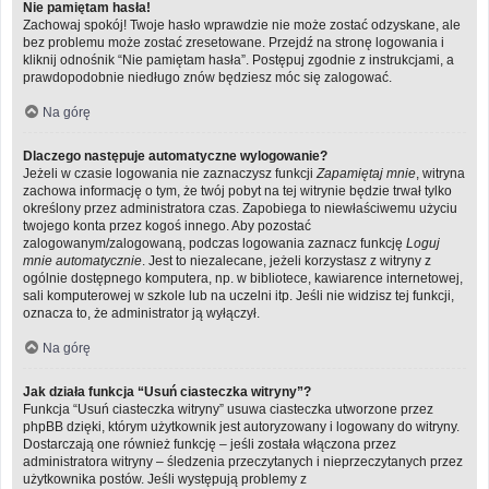
Nie pamiętam hasła!
Zachowaj spokój! Twoje hasło wprawdzie nie może zostać odzyskane, ale
bez problemu może zostać zresetowane. Przejdź na stronę logowania i
kliknij odnośnik “Nie pamiętam hasła”. Postępuj zgodnie z instrukcjami, a
prawdopodobnie niedługo znów będziesz móc się zalogować.
Na górę
Dlaczego następuje automatyczne wylogowanie?
Jeżeli w czasie logowania nie zaznaczysz funkcji
Zapamiętaj mnie
, witryna
zachowa informację o tym, że twój pobyt na tej witrynie będzie trwał tylko
określony przez administratora czas. Zapobiega to niewłaściwemu użyciu
twojego konta przez kogoś innego. Aby pozostać
zalogowanym/zalogowaną, podczas logowania zaznacz funkcję
Loguj
mnie automatycznie
. Jest to niezalecane, jeżeli korzystasz z witryny z
ogólnie dostępnego komputera, np. w bibliotece, kawiarence internetowej,
sali komputerowej w szkole lub na uczelni itp. Jeśli nie widzisz tej funkcji,
oznacza to, że administrator ją wyłączył.
Na górę
Jak działa funkcja “Usuń ciasteczka witryny”?
Funkcja “Usuń ciasteczka witryny” usuwa ciasteczka utworzone przez
phpBB dzięki, którym użytkownik jest autoryzowany i logowany do witryny.
Dostarczają one również funkcję – jeśli została włączona przez
administratora witryny – śledzenia przeczytanych i nieprzeczytanych przez
użytkownika postów. Jeśli występują problemy z