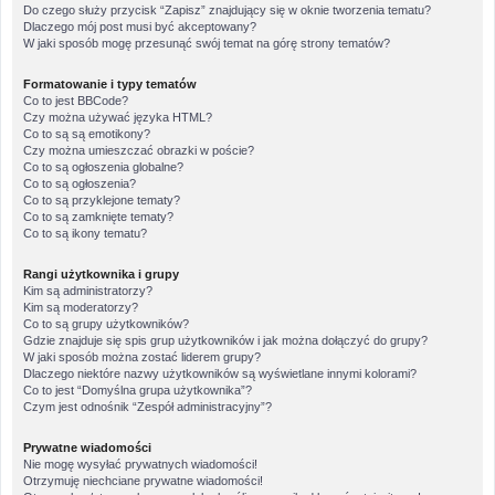
Do czego służy przycisk “Zapisz” znajdujący się w oknie tworzenia tematu?
Dlaczego mój post musi być akceptowany?
W jaki sposób mogę przesunąć swój temat na górę strony tematów?
Formatowanie i typy tematów
Co to jest BBCode?
Czy można używać języka HTML?
Co to są są emotikony?
Czy można umieszczać obrazki w poście?
Co to są ogłoszenia globalne?
Co to są ogłoszenia?
Co to są przyklejone tematy?
Co to są zamknięte tematy?
Co to są ikony tematu?
Rangi użytkownika i grupy
Kim są administratorzy?
Kim są moderatorzy?
Co to są grupy użytkowników?
Gdzie znajduje się spis grup użytkowników i jak można dołączyć do grupy?
W jaki sposób można zostać liderem grupy?
Dlaczego niektóre nazwy użytkowników są wyświetlane innymi kolorami?
Co to jest “Domyślna grupa użytkownika”?
Czym jest odnośnik “Zespół administracyjny”?
Prywatne wiadomości
Nie mogę wysyłać prywatnych wiadomości!
Otrzymuję niechciane prywatne wiadomości!