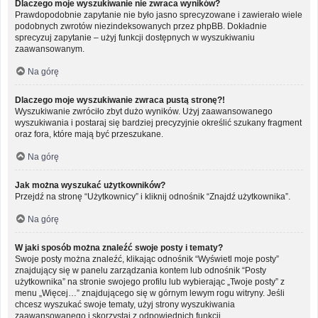
Dlaczego moje wyszukiwanie nie zwraca wyników?
Prawdopodobnie zapytanie nie było jasno sprecyzowane i zawierało wiele
podobnych zwrotów niezindeksowanych przez phpBB. Dokładnie
sprecyzuj zapytanie – użyj funkcji dostępnych w wyszukiwaniu
zaawansowanym.
Na górę
Dlaczego moje wyszukiwanie zwraca pustą stronę?!
Wyszukiwanie zwróciło zbyt dużo wyników. Użyj zaawansowanego
wyszukiwania i postaraj się bardziej precyzyjnie określić szukany fragment
oraz fora, które mają być przeszukane.
Na górę
Jak można wyszukać użytkowników?
Przejdź na stronę “Użytkownicy” i kliknij odnośnik “Znajdź użytkownika”.
Na górę
W jaki sposób można znaleźć swoje posty i tematy?
Swoje posty można znaleźć, klikając odnośnik “Wyświetl moje posty”
znajdujący się w panelu zarządzania kontem lub odnośnik “Posty
użytkownika” na stronie swojego profilu lub wybierając „Twoje posty” z
menu „Więcej…” znajdującego się w górnym lewym rogu witryny. Jeśli
chcesz wyszukać swoje tematy, użyj strony wyszukiwania
zaawansowanego i skorzystaj z odpowiednich funkcji.