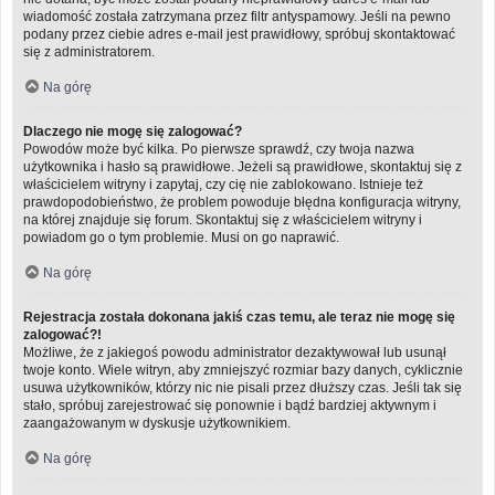
wiadomość została zatrzymana przez filtr antyspamowy. Jeśli na pewno
podany przez ciebie adres e-mail jest prawidłowy, spróbuj skontaktować
się z administratorem.
Na górę
Dlaczego nie mogę się zalogować?
Powodów może być kilka. Po pierwsze sprawdź, czy twoja nazwa
użytkownika i hasło są prawidłowe. Jeżeli są prawidłowe, skontaktuj się z
właścicielem witryny i zapytaj, czy cię nie zablokowano. Istnieje też
prawdopodobieństwo, że problem powoduje błędna konfiguracja witryny,
na której znajduje się forum. Skontaktuj się z właścicielem witryny i
powiadom go o tym problemie. Musi on go naprawić.
Na górę
Rejestracja została dokonana jakiś czas temu, ale teraz nie mogę się
zalogować?!
Możliwe, że z jakiegoś powodu administrator dezaktywował lub usunął
twoje konto. Wiele witryn, aby zmniejszyć rozmiar bazy danych, cyklicznie
usuwa użytkowników, którzy nic nie pisali przez dłuższy czas. Jeśli tak się
stało, spróbuj zarejestrować się ponownie i bądź bardziej aktywnym i
zaangażowanym w dyskusje użytkownikiem.
Na górę