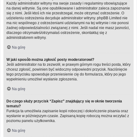
Każdy administrator witryny ma swoje zasady i regulaminy obowiązujące
na danej witrynie. Są one opublikowane i administrator zaleca zapoznanie
się z nimi. Jeśli ktoś ich nie przestrzegał, może otrzymać ostrzeżenie. O
udzieleniu ostrzeżenia decyduje administrator witryny. phpBB Limited nie
ma nic wspólnego z ostrzeżeniami udzielanymi na tej witrynie i nie ponosi
żadnej odpowiedzialności związanej z nimi. Jeśli nadal nie masz jasności,
dlaczego otrzymałeś/otrzymałaś ostrzeżenie, skontaktuj się z
administratorem witryny.
Na górę
W jaki sposób można zgłosić posty moderatorowi?
Jeśli administrator na to zezwolił, w prawym górnym rogu treści posta, który
chcesz zgłosić, powinien być widoczny odpowiedni przycisk. Naciśnięcie
tego przycisku spowoduje przeniesienie cię do formularza, który po jego
wypełnieniu umożliwi wysłanie zgłoszenia.
Na górę
Do czego służy przycisk “Zapisz” znajdujący się w oknie tworzenia
tematu?
Funkcja ta umożliwia zapisanie kopii roboczej i dokończenie pisania oraz
wysłanie w późniejszym czasie. Zapisaną kopię roboczą można wczytać z
poziomu panelu użytkownika.
Na górę