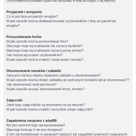
Otrzymałem/otrzymałam spam lub obraźliwy e-mail od kogoś z tej witryny!
Przyjaciele i wrogowie
Co to jest lista przyjaciół i wrogów?
W jaki sposób można dodawać/usuwać użytkowników z listy przyjaciół lub
wrogów?
Przeszukiwanie forów
W jaki sposób można przeszukiwać fora?
Dlaczego moje wyszukiwanie nie zwraca wyników?
Dlaczego moje wyszukiwanie zwraca pustą stronę?!
Jak można wyszukać użytkowników?
W jaki sposób można znaleźć swoje posty i tematy?
Obserwowanie tematów i zakładki
Jaka jest różnica między dodaniem zakładki a obserwowaniem?
W jaki sposób można dodać zakładkę do wybranych tematów lub je obserwować??
Jak obserwować wybrane forum?
W jaki sposób usunąć obserwowanie forum, tematu?
Załączniki
Jakie typy załączników są dozwolone na tej witrynie?
W jaki sposób można znaleźć wszystkie swoje załączniki?
Zagadnienia związane z phpBB
Kto jest autorem tego oprogramowania?
Dlaczego funkcja X nie jest dostępna?
Z kim się kontaktować w sprawach nadużyć lub zagadnień prawnych związanych