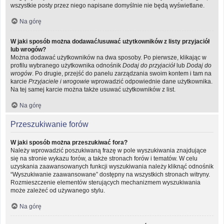
wszystkie posty przez niego napisane domyślnie nie będą wyświetlane.
Na górę
W jaki sposób można dodawać/usuwać użytkowników z listy przyjaciół
lub wrogów?
Można dodawać użytkowników na dwa sposoby. Po pierwsze, klikając w
profilu wybranego użytkownika odnośnik
Dodaj do przyjaciół
lub
Dodaj do
wrogów
. Po drugie, przejść do panelu zarządzania swoim kontem i tam na
karcie
Przyjaciele i wrogowie
wprowadzić odpowiednie dane użytkownika.
Na tej samej karcie można także usuwać użytkowników z list.
Na górę
Przeszukiwanie forów
W jaki sposób można przeszukiwać fora?
Należy wprowadzić poszukiwaną frazę w pole wyszukiwania znajdujące
się na stronie wykazu forów, a także stronach forów i tematów. W celu
uzyskania zaawansowanych funkcji wyszukiwania należy kliknąć odnośnik
“Wyszukiwanie zaawansowane” dostępny na wszystkich stronach witryny.
Rozmieszczenie elementów sterujących mechanizmem wyszukiwania
może zależeć od używanego stylu.
Na górę