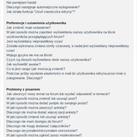
Nie pamiętam hasła!
Dlaczego następuje automatyczne wylogowanie?
Jak działa funkcja “Usuń ciasteczka witryny”?
Preferencje i ustawienia użytkownika
Jak zmienić moje ustawienia?
W jaki sposób można zapobiec wyświetlaniu nazwy użytkownika na liście
użytkowników przeglądających forum?
Jest wyświetlany nieprawidłowy czas!
Została wykonana zmiana strefy czasowej, a nadal jest wyświetlany nieprawidłowy
czas!
Mojego języka nie ma na liście!
Czym są obrazki wyświetlane obok nazwy użytkownika?
Jak wyświetlić awatar?
Co to jest ranga i jak można ją zmienić?
Podczas próby wysłania wiadomości e-mail do użytkownika witryna prosi mnie o
zalogowanie. Dlaczego?
Problemy z pisaniem
Jak utworzyć nowy temat na forum lub wysłać odpowiedź w temacie?
W jaki sposób można zmienić lub usunąć post?
W jaki sposób można dodać podpis do swojego posta?
W jaki sposób można utworzyć ankietę?
Dlaczego nie można dodać więcej opcji ankiety?
W jaki sposób zmienić lub usunąć ankietę?
Dlaczego nie mam dostępu do forum?
Dlaczego nie mogę dodawać załączników?
Dlaczego otrzymałem/otrzymałam ostrzeżenie?
W jaki sposób można zgłosić posty moderatorowi?