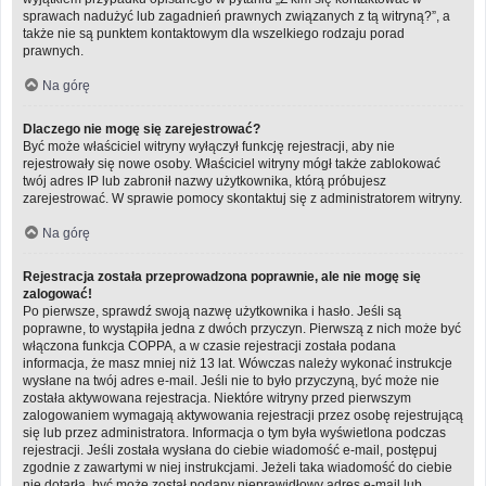
sprawach nadużyć lub zagadnień prawnych związanych z tą witryną?”, a
także nie są punktem kontaktowym dla wszelkiego rodzaju porad
prawnych.
Na górę
Dlaczego nie mogę się zarejestrować?
Być może właściciel witryny wyłączył funkcję rejestracji, aby nie
rejestrowały się nowe osoby. Właściciel witryny mógł także zablokować
twój adres IP lub zabronił nazwy użytkownika, którą próbujesz
zarejestrować. W sprawie pomocy skontaktuj się z administratorem witryny.
Na górę
Rejestracja została przeprowadzona poprawnie, ale nie mogę się
zalogować!
Po pierwsze, sprawdź swoją nazwę użytkownika i hasło. Jeśli są
poprawne, to wystąpiła jedna z dwóch przyczyn. Pierwszą z nich może być
włączona funkcja COPPA, a w czasie rejestracji została podana
informacja, że masz mniej niż 13 lat. Wówczas należy wykonać instrukcje
wysłane na twój adres e-mail. Jeśli nie to było przyczyną, być może nie
została aktywowana rejestracja. Niektóre witryny przed pierwszym
zalogowaniem wymagają aktywowania rejestracji przez osobę rejestrującą
się lub przez administratora. Informacja o tym była wyświetlona podczas
rejestracji. Jeśli została wysłana do ciebie wiadomość e-mail, postępuj
zgodnie z zawartymi w niej instrukcjami. Jeżeli taka wiadomość do ciebie
nie dotarła, być może został podany nieprawidłowy adres e-mail lub