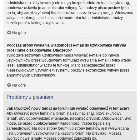
administratora. Użytkownicy nie mogą bezpośrednio zmieniać stylu rang,
ponieważ ustawia je administrator witryny. Nie należy pisać postów tylko
po to, aby zwiększyć swój licznik postów i przez to swoją rangę. Większość
witryn nie toleruje takich działań i moderator lub administrator obniży
licznik postów takiego użytkownika.
Na górę
Podczas próby wysłania wiadomości e-mail do użytkownika witryna
prosi mnie o zalogowanie. Dlaczego?
Tylko zarejestrowani użytkownicy mogą wysyłać e-maile do innych
użytkowników przez wbudowany formularz wysyłania e-maili i tylko wtedy,
jeżeli administrator włączył tę funkcję. Ma to zabezpieczać przed
nieprawidłowym używaniem systemu poczty elektronicznej witryny przez
anonimowych użytkowników.
Na górę
Problemy z pisaniem
Jak utworzyć nowy temat na forum lub wysłać odpowiedź w temacie?
Aby utworzyć nowy temat na forum, należy nacisnąć przycisk „Nowy
temat”, aby odpowiedzieć w temacie, nacisnąć przycisk „Odpowiedz”. Być
może, że przed publikowaniem wiadomości trzeba będzie się
zarejestrować. Na dole strony forum lub strony tematów jest wyświetlana
lista uprawnień użytkownika na każdym forum. Na przykład: Możesz
tworzyć nowe tematy, Możesz dodawać załączniki itp.