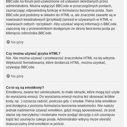
BBCode na forum jest uzależnione od ustawień określanych przez
administratora. Można wyłączyć BBCode w poszczególnych postach,
zaznaczając odpowiednią funkcję w formularzu tworzenia posta. Sam
BBCode jest podobny w składni do HTML-a, ale znaczniki zawarte są w
nawiasach kwadratowych [przykład] zamiast w używanych w HTML-u
nawiasach ostrych <przykład>. Aby uzyskać więcej informacji o BBCode,
zapoznaj się z przewodnikiem dostępnym ze strony tworzenia posta po
kliknięciu odnośnika
BBCode
.
Na górę
Czy można używać języka HTML?
Nie. Nie można używać i przetwarzać znaczników HTML na tej witrynie.
Większość formatowania, które dostarcza HTML, można uzyskać,
używając BBCode.
Na górę
Co to są są emotikony?
Emotikony, zwane też uśmieszkami, to małe obrazki, które mogą być użyte
do wyrażania emocji. Do wyrażania emocji można też stosować krótkie
kody, np. :) oznacza radość, podczas gdy :( smutek. Pełna lista emotikon
jest dostępna z poziomu formularza tworzenia wiadomości. Nie należy
jednak nadmiernie używać emotikon, gdyż mogą spowodować, że post
stanie się nieczytelny i moderator może podjąć decyzję o ich usunięciu
bądź też usunięciu całego posta. Administrator witryny może określić
dopuszczalny limit emotikon w poście.