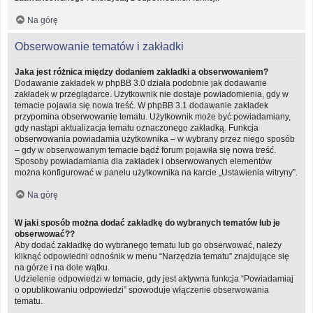
Na górę
Obserwowanie tematów i zakładki
Jaka jest różnica między dodaniem zakładki a obserwowaniem?
Dodawanie zakładek w phpBB 3.0 działa podobnie jak dodawanie
zakładek w przeglądarce. Użytkownik nie dostaje powiadomienia, gdy w
temacie pojawia się nowa treść. W phpBB 3.1 dodawanie zakładek
przypomina obserwowanie tematu. Użytkownik może być powiadamiany,
gdy nastąpi aktualizacja tematu oznaczonego zakładką. Funkcja
obserwowania powiadamia użytkownika – w wybrany przez niego sposób
– gdy w obserwowanym temacie bądź forum pojawiła się nowa treść.
Sposoby powiadamiania dla zakładek i obserwowanych elementów
można konfigurować w panelu użytkownika na karcie „Ustawienia witryny”.
Na górę
W jaki sposób można dodać zakładkę do wybranych tematów lub je
obserwować??
Aby dodać zakładkę do wybranego tematu lub go obserwować, należy
kliknąć odpowiedni odnośnik w menu “Narzędzia tematu” znajdujące się
na górze i na dole wątku.
Udzielenie odpowiedzi w temacie, gdy jest aktywna funkcja “Powiadamiaj
o opublikowaniu odpowiedzi” spowoduje włączenie obserwowania
tematu.