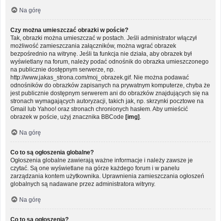
Na górę
Czy można umieszczać obrazki w poście?
Tak, obrazki można umieszczać w postach. Jeśli administrator włączył
możliwość zamieszczania załączników, można wgrać obrazek
bezpośrednio na witrynę. Jeśli ta funkcja nie działa, aby obrazek był
wyświetlany na forum, należy podać odnośnik do obrazka umieszczonego
na publicznie dostępnym serwerze, np.
http://www.jakas_strona.com/moj_obrazek.gif. Nie można podawać
odnośników do obrazków zapisanych na prywatnym komputerze, chyba że
jest publicznie dostępnym serwerem ani do obrazków znajdujących się na
stronach wymagających autoryzacji, takich jak, np. skrzynki pocztowe na
Gmail lub Yahoo! oraz stronach chronionych hasłem. Aby umieścić
obrazek w poście, użyj znacznika BBCode
[img]
.
Na górę
Co to są ogłoszenia globalne?
Ogłoszenia globalne zawierają ważne informacje i należy zawsze je
czytać. Są one wyświetlane na górze każdego forum i w panelu
zarządzania kontem użytkownika. Uprawnienia zamieszczania ogłoszeń
globalnych są nadawane przez administratora witryny.
Na górę
Co to są ogłoszenia?