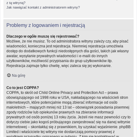
z tą witryną?
Jak nawiązać kontakt z administratorem witryny?
Problemy z logowaniem i rejestracją
Dlaczego w ogóle muszę się rejestrować?
Możliwe, że nie musisz. To od administratora witryny zależy czy, aby pisać
wiadomości, konieczna jest rejestracja. Niemniej rejestracja umożliwia
dostęp do dodatkowych funkcji niedostępnych dla gości, takich jak własny
awatar, wysyłanie prywatnych wiadomości i e-maili do innych
użytkowników, możliwość przypisania do grup użytkowników itp.
Rejestracja zajmuje tylko chwilę, więc zaleca się jej wykonanie.
Na górę
Co to jest COPPA?
COPPA, to skrót od Child Online Privacy and Protection Act – prawa
obowiązującego od 1998 roku w USA, nakładającego na właścicieli stron
internetowych, które potencjalnie mogą zbierać informacje od osób
małoletnich – mających mniej niż 13 lat – obowiązek posiadania pisemnej
zgody rodziców lub opiekunów prawnych na zbieranie informacji
prywatnych od osób poniżej 13 roku życia. Jeżeli nie masz pewności czy to
dotyczy ciebie jako kogoś próbującego zarejestrować się na danej witrynie
internetowej – skontaktuj się z prawnikiem, by uzyskać wyjaśnienie. phpBB
Limited i właściciele tej witryny nie dostarczają pomocy prawnej z
wyjątkiem przypadku opisanego w pytaniu „Z kim się kontaktować w