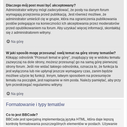
Dlaczego mój post musi być akceptowany?
Administrator witryny mógł zadecydować, że posty na danym forum
wymagają przejrzenia przed publikacją. Jest również możliwe, że
administrator umieścił cię w grupie, która ma ograniczenia publikowania
postów polegające na konieczności ich akceptowania przez moderatorów
przed opublikowaniem na forum. Aby uzyskać więcej informacji, skontaktuj
się z administratorem witryny.
Na górę
W jaki sposób mogę przesunąć swój temat na górę strony tematów?
Klikając odnośnik “Przesuń temat w górę”, znajdujący się w widoku tematu
zazwyczaj na dole strony, możesz przesunąć go na samą górę pierwszej
strony forum. Jeśli nie widać takiego odnośnika, oznacza to, że funkcja ta
jest wyłączona lub nie upłynął jeszcze wymagany czas, zanim będzie
możliwe użycie tej funkcji. Innym, łatwym sposobem na przesunięcie
tematu na początek, jest napisanie w nim posta. Należy pamiętać, aby przy
tym przestrzegać regulaminu witryny.
Na górę
Formatowanie i typy tematów
Co to jest BBCode?
BBCode jest specjalną implementacją języka HTML, która daje lepszą
kontrolę formatowania poszczególnych elementów w postach. Używanie