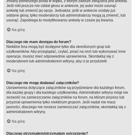
zmiany pierwszego posta w wątku, z którym zawsze związana jest ankieta.
Jeśli nikt jeszcze nie oddał głosu w ankiecie, jej autor może usunąć
ankietę lub zmienić jej opcje. Jednakże, jeśli w ankiecie zostały już
oddane głosy, tylko moderatorzy lub administratorzy mogą ją zmienić, lub
usunąć. Zapobiega to modyfikowaniu ankiety w czasie jej trwania.
Na górę
Dlaczego nie mam dostępu do forum?
Niektóre fora mogą być dostępne tylko dla określonych grup lub
użytkowników. Aby przeglądać, czytać, pisać na nich lub wykonywać inne
operacje, musisz mieć odpowiednie uprawnienia. Skontaktuj się z
moderatorem lub administratorem witryny, aby ci je przydzielił.
Na górę
Dlaczego nie mogę dodawać załączników?
Uprawnienia dotyczące załączników są przydzielane dla każdego forum,
dla każdej grupy i dla każdego użytkownika. Administrator witryny mógł nie
zezwolić na zamieszczanie załączników na forum, na którym piszesz lub
przyznał uprawnienia tylko niektórym grupom. Jeśli nadal nie masz
jasności, dlaczego nie możesz zamieszczać załączników, skontaktuj się z
administratorem witryny.
Na górę
Dlaczego otrzymałem/otrzymałam ostrzeżenie?