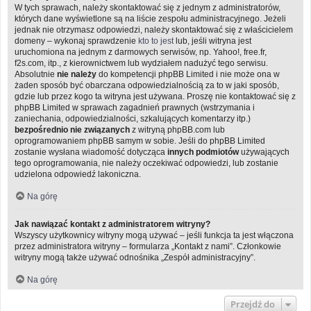
W tych sprawach, należy skontaktować się z jednym z administratorów,
których dane wyświetlone są na liście zespołu administracyjnego. Jeżeli
jednak nie otrzymasz odpowiedzi, należy skontaktować się z właścicielem
domeny – wykonaj sprawdzenie
kto to jest
lub, jeśli witryna jest
uruchomiona na jednym z darmowych serwisów, np. Yahoo!, free.fr,
f2s.com, itp., z kierownictwem lub wydziałem nadużyć tego serwisu.
Absolutnie
nie należy
do kompetencji phpBB Limited i nie może ona w
żaden sposób być obarczana odpowiedzialnością za to w jaki sposób,
gdzie lub przez kogo ta witryna jest używana. Proszę nie kontaktować się z
phpBB Limited w sprawach zagadnień prawnych (wstrzymania i
zaniechania, odpowiedzialności, szkalujących komentarzy itp.)
bezpośrednio nie związanych
z witryną phpBB.com lub
oprogramowaniem phpBB samym w sobie. Jeśli do phpBB Limited
zostanie wysłana wiadomość dotycząca
innych podmiotów
używających
tego oprogramowania, nie należy oczekiwać odpowiedzi, lub zostanie
udzielona odpowiedź lakoniczna.
Na górę
Jak nawiązać kontakt z administratorem witryny?
Wszyscy użytkownicy witryny mogą używać – jeśli funkcja ta jest włączona
przez administratora witryny – formularza „Kontakt z nami”. Członkowie
witryny mogą także używać odnośnika „Zespół administracyjny”.
Na górę
Przejdź do