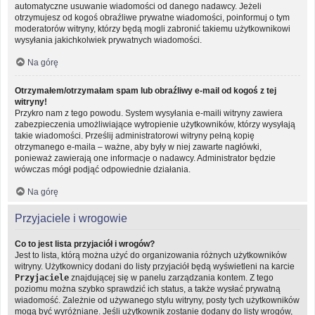
automatyczne usuwanie wiadomości od danego nadawcy. Jeżeli
otrzymujesz od kogoś obraźliwe prywatne wiadomości, poinformuj o tym
moderatorów witryny, którzy będą mogli zabronić takiemu użytkownikowi
wysyłania jakichkolwiek prywatnych wiadomości.
Na górę
Otrzymałem/otrzymałam spam lub obraźliwy e-mail od kogoś z tej
witryny!
Przykro nam z tego powodu. System wysyłania e-maili witryny zawiera
zabezpieczenia umożliwiające wytropienie użytkowników, którzy wysyłają
takie wiadomości. Prześlij administratorowi witryny pełną kopię
otrzymanego e-maila – ważne, aby były w niej zawarte nagłówki,
ponieważ zawierają one informacje o nadawcy. Administrator będzie
wówczas mógł podjąć odpowiednie działania.
Na górę
Przyjaciele i wrogowie
Co to jest lista przyjaciół i wrogów?
Jest to lista, którą można użyć do organizowania różnych użytkowników
witryny. Użytkownicy dodani do listy przyjaciół będą wyświetleni na karcie
Przyjaciele
znajdującej się w panelu zarządzania kontem. Z tego
poziomu można szybko sprawdzić ich status, a także wysłać prywatną
wiadomość. Zależnie od używanego stylu witryny, posty tych użytkowników
mogą być wyróżniane. Jeśli użytkownik zostanie dodany do listy wrogów,