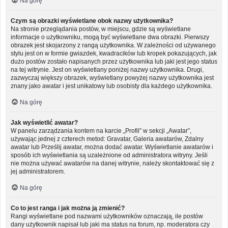
Na górę
Czym są obrazki wyświetlane obok nazwy użytkownika?
Na stronie przeglądania postów, w miejscu, gdzie są wyświetlane
informacje o użytkowniku, mogą być wyświetlane dwa obrazki. Pierwszy
obrazek jest skojarzony z rangą użytkownika. W zależności od używanego
stylu jest on w formie gwiazdek, kwadracików lub kropek pokazujących, jak
dużo postów zostało napisanych przez użytkownika lub jaki jest jego status
na tej witrynie. Jest on wyświetlany poniżej nazwy użytkownika. Drugi,
zazwyczaj większy obrazek, wyświetlany powyżej nazwy użytkownika jest
znany jako awatar i jest unikatowy lub osobisty dla każdego użytkownika.
Na górę
Jak wyświetlić awatar?
W panelu zarządzania kontem na karcie „Profil” w sekcji „Awatar”,
używając jednej z czterech metod: Gravatar, Galeria awatarów, Zdalny
awatar lub Prześlij awatar, można dodać awatar. Wyświetlanie awatarów i
sposób ich wyświetlania są uzależnione od administratora witryny. Jeśli
nie można używać awatarów na danej witrynie, należy skontaktować się z
jej administratorem.
Na górę
Co to jest ranga i jak można ją zmienić?
Rangi wyświetlane pod nazwami użytkowników oznaczają, ile postów
dany użytkownik napisał lub jaki ma status na forum, np. moderatora czy