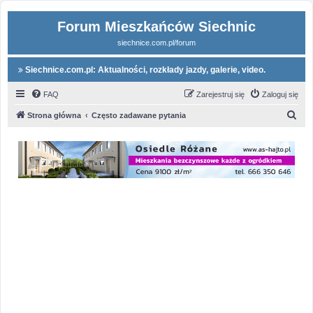
Forum Mieszkańców Siechnic
siechnice.com.pl/forum
Siechnice.com.pl: Aktualności, rozkłady jazdy, galerie, video.
FAQ
Zarejestruj się
Zaloguj się
S
Strona główna
Często zadawane pytania
z
u
k
a
j