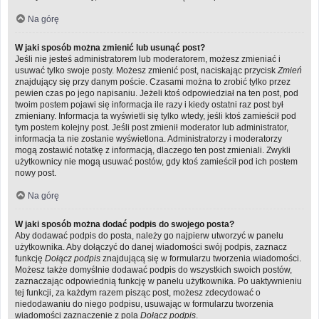
Na górę
W jaki sposób można zmienić lub usunąć post?
Jeśli nie jesteś administratorem lub moderatorem, możesz zmieniać i
usuwać tylko swoje posty. Możesz zmienić post, naciskając przycisk
Zmień
znajdujący się przy danym poście. Czasami można to zrobić tylko przez
pewien czas po jego napisaniu. Jeżeli ktoś odpowiedział na ten post, pod
twoim postem pojawi się informacja ile razy i kiedy ostatni raz post był
zmieniany. Informacja ta wyświetli się tylko wtedy, jeśli ktoś zamieścił pod
tym postem kolejny post. Jeśli post zmienił moderator lub administrator,
informacja ta nie zostanie wyświetlona. Administratorzy i moderatorzy
mogą zostawić notatkę z informacją, dlaczego ten post zmieniali. Zwykli
użytkownicy nie mogą usuwać postów, gdy ktoś zamieścił pod ich postem
nowy post.
Na górę
W jaki sposób można dodać podpis do swojego posta?
Aby dodawać podpis do posta, należy go najpierw utworzyć w panelu
użytkownika. Aby dołączyć do danej wiadomości swój podpis, zaznacz
funkcję
Dołącz podpis
znajdującą się w formularzu tworzenia wiadomości.
Możesz także domyślnie dodawać podpis do wszystkich swoich postów,
zaznaczając odpowiednią funkcję w panelu użytkownika. Po uaktywnieniu
tej funkcji, za każdym razem pisząc post, możesz zdecydować o
niedodawaniu do niego podpisu, usuwając w formularzu tworzenia
wiadomości zaznaczenie z pola
Dołącz podpis
.