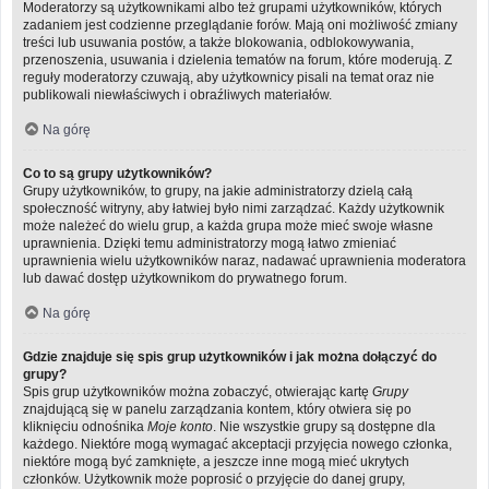
Moderatorzy są użytkownikami albo też grupami użytkowników, których
zadaniem jest codzienne przeglądanie forów. Mają oni możliwość zmiany
treści lub usuwania postów, a także blokowania, odblokowywania,
przenoszenia, usuwania i dzielenia tematów na forum, które moderują. Z
reguły moderatorzy czuwają, aby użytkownicy pisali na temat oraz nie
publikowali niewłaściwych i obraźliwych materiałów.
Na górę
Co to są grupy użytkowników?
Grupy użytkowników, to grupy, na jakie administratorzy dzielą całą
społeczność witryny, aby łatwiej było nimi zarządzać. Każdy użytkownik
może należeć do wielu grup, a każda grupa może mieć swoje własne
uprawnienia. Dzięki temu administratorzy mogą łatwo zmieniać
uprawnienia wielu użytkowników naraz, nadawać uprawnienia moderatora
lub dawać dostęp użytkownikom do prywatnego forum.
Na górę
Gdzie znajduje się spis grup użytkowników i jak można dołączyć do
grupy?
Spis grup użytkowników można zobaczyć, otwierając kartę
Grupy
znajdującą się w panelu zarządzania kontem, który otwiera się po
kliknięciu odnośnika
Moje konto
. Nie wszystkie grupy są dostępne dla
każdego. Niektóre mogą wymagać akceptacji przyjęcia nowego członka,
niektóre mogą być zamknięte, a jeszcze inne mogą mieć ukrytych
członków. Użytkownik może poprosić o przyjęcie do danej grupy,