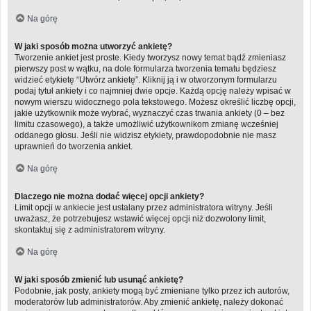
Na górę
W jaki sposób można utworzyć ankietę?
Tworzenie ankiet jest proste. Kiedy tworzysz nowy temat bądź zmieniasz
pierwszy post w wątku, na dole formularza tworzenia tematu będziesz
widzieć etykietę “Utwórz ankietę”. Kliknij ją i w otworzonym formularzu
podaj tytuł ankiety i co najmniej dwie opcje. Każdą opcję należy wpisać w
nowym wierszu widocznego pola tekstowego. Możesz określić liczbę opcji,
jakie użytkownik może wybrać, wyznaczyć czas trwania ankiety (0 – bez
limitu czasowego), a także umożliwić użytkownikom zmianę wcześniej
oddanego głosu. Jeśli nie widzisz etykiety, prawdopodobnie nie masz
uprawnień do tworzenia ankiet.
Na górę
Dlaczego nie można dodać więcej opcji ankiety?
Limit opcji w ankiecie jest ustalany przez administratora witryny. Jeśli
uważasz, że potrzebujesz wstawić więcej opcji niż dozwolony limit,
skontaktuj się z administratorem witryny.
Na górę
W jaki sposób zmienić lub usunąć ankietę?
Podobnie, jak posty, ankiety mogą być zmieniane tylko przez ich autorów,
moderatorów lub administratorów. Aby zmienić ankietę, należy dokonać