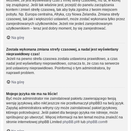
Możliwe, że jest wyświetlany czas z innej strefy czasowej, niż ta, w której
się znajdujesz. Jeśli tak właśnie jest, przejdź do panelu zarządzania
kontem i zmień strefę czasową, tak aby była zgodna z twoim miejscem
pobytu. Np. Europa centralna, Afryka, czy Nowa Zelandia. Zmiana strefy
czasowej, tak jak i większości ustawień, może zostać wykonana tylko przez
zarejestrowanych użytkowników. Jeżeli nie jesteś zarejestrowanym
użytkownikiem – teraz jest dobry moment, by się zarejestrować.
Na górę
Została wykonana zmiana strefy czasowej, a nadal jest wyświetlany
nieprawidłowy czas!
Jeżeli na pewno strefa czasowa została ustawiona prawidłowo, a czas
nadal jest wyświetlany nieprawidłowo, oznacza to, że czas na serwerze
jest ustawiony nieprawidłowo. Poinformuj o tym administratora, by
naprawił problem.
Na górę
Mojego języka nie ma na liście!
Być może administrator nie zainstalował pakietu zawierającego twoją
wersję językową albo nikt jeszcze nie przetłumaczył phpBB3 na twój język.
Zapytaj administratora witryny czy może zainstalować pakiet językowy,
którego potrzebujesz. Jeśli pakiet dla twojego języka nie istnieje, może
spróbujesz go utworzyć. Więcej informacji na ten temat można znaleźć na
stronie internetowej phpBB Limited
phpBB.pl
® lub
phpBB.com
®