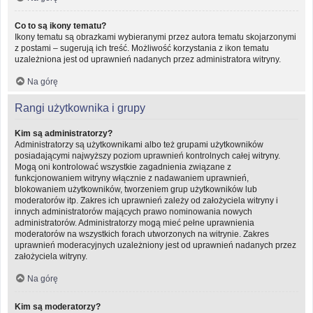
Co to są ikony tematu?
Ikony tematu są obrazkami wybieranymi przez autora tematu skojarzonymi
z postami – sugerują ich treść. Możliwość korzystania z ikon tematu
uzależniona jest od uprawnień nadanych przez administratora witryny.
Na górę
Rangi użytkownika i grupy
Kim są administratorzy?
Administratorzy są użytkownikami albo też grupami użytkowników
posiadającymi najwyższy poziom uprawnień kontrolnych całej witryny.
Mogą oni kontrolować wszystkie zagadnienia związane z
funkcjonowaniem witryny włącznie z nadawaniem uprawnień,
blokowaniem użytkowników, tworzeniem grup użytkowników lub
moderatorów itp. Zakres ich uprawnień zależy od założyciela witryny i
innych administratorów mających prawo nominowania nowych
administratorów. Administratorzy mogą mieć pełne uprawnienia
moderatorów na wszystkich forach utworzonych na witrynie. Zakres
uprawnień moderacyjnych uzależniony jest od uprawnień nadanych przez
założyciela witryny.
Na górę
Kim są moderatorzy?